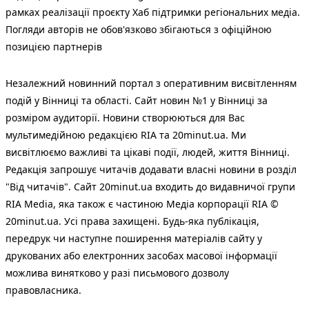
рамках реалізації проєкту Хаб підтримки регіональних медіа.
Погляди авторів не обов'язково збігаються з офіційною
позицією партнерів
Незалежний новинний портал з оперативним висвітленням
подій у Вінниці та області. Сайт новин №1 у Вінниці за
розміром аудиторії. Новини створюються для Вас
мультимедійною редакцією RIA та 20minut.ua. Ми
висвітлюємо важливі та цікаві події, людей, життя Вінниці.
Редакція запрошує читачів додавати власні новини в розділ
"Від читачів". Сайт 20minut.ua входить до видавничої групи
RIA Media, яка також є частиною Медіа корпорації RIA ©
20minut.ua. Усі права захищені. Будь-яка публiкацiя,
передрук чи наступне поширення матеріалів сайту у
друкованих або електронних засобах масової інформації
можлива винятково у разі письмового дозволу
правовласника.