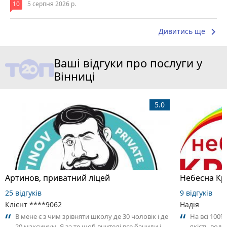
10
5 серпня 2026 р.
keyboard_arrow_right
Дивитись ще
Ваші відгуки про послуги у
Вінниці
5.0
Артинов, приватний ліцей
Небесна Кр
25 відгуків
9 відгуків
Клієнт ****9062
Надія
В мене є з чим зрівняти школу де 30 чоловік і де
На всі 100
20 максимум. Я за те щоб вчителі все бачили і
якість води