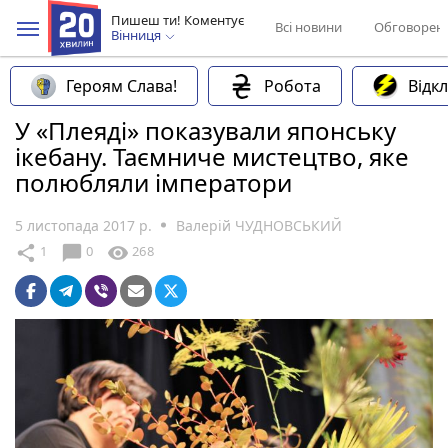
Пишеш ти! Коментує
Всі новини
Обговорен
Вінниця
Героям Слава!
Робота
Відк
У «Плеяді» показували японську
ікебану. Таємниче мистецтво, яке
полюбляли імператори
5 листопада 2017 р.
Валерій ЧУДНОВСЬКИЙ
chat_bubble
share
visibility
1
0
268