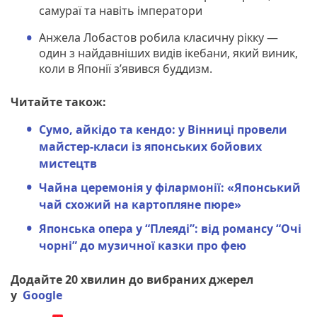
самураї та навіть імператори
Анжела Лобастов робила класичну рікку —
один з найдавніших видів ікебани, який виник,
коли в Японії з’явився буддизм.
Читайте також:
Сумо, айкідо та кендо: у Вінниці провели
майстер-класи із японських бойових
мистецтв
Чайна церемонія у філармонії: «Японський
чай схожий на картопляне пюре»
Японська опера у “Плеяді”: від романсу “Очі
чорні” до музичної казки про фею
Додайте 20 хвилин до вибраних джерел
у
Google