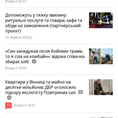
Вчора о 20:15
Допоможуть у тяжку хвилину:
ритуальні послуги та товари, кафе та
обіди на замовлення (партнерський
проєкт)
25 червня 2026 р.
«Син занедужав після бойових травм,
то я сіла на комбайн»: відома співачка
збирає хліб
play_circle_filled
Вчора о 19:30
Квартири у Вінниці та майно на
десятки мільйонів: ДБР оголосило
підозру екслогісту Повітряних сил
photo_camera
play_circle_filled
19
Вчора о 10:37