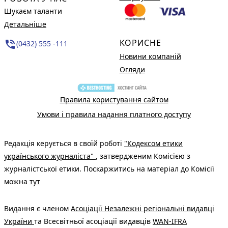
Шукаєм таланти
Детальніше
КОРИСНЕ
phone_in_talk
(0432) 555 -111
Новини компаній
Огляди
Правила користування сайтом
Умови і правила надання платного доступу
Редакція керується в своїй роботі
"Кодексом етики
українського журналіста"
, затвердженим Комісією з
журналістської етики. Поскаржитись на матеріал до Комісії
можна
тут
Видання є членом
Асоціації Незалежні регіональні видавці
України
та Всесвітньої асоціації видавців
WAN-IFRA