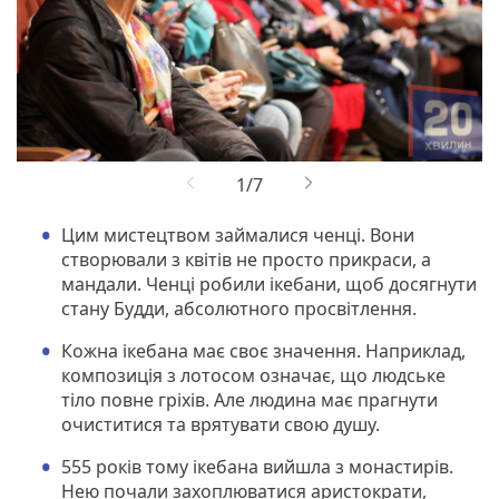
Цим мистецтвом займалися ченці. Вони
створювали з квітів не просто прикраси, а
мандали. Ченці робили ікебани, щоб досягнути
стану Будди, абсолютного просвітлення.
Кожна ікебана має своє значення. Наприклад,
композиція з лотосом означає, що людське
тіло повне гріхів. Але людина має прагнути
очиститися та врятувати свою душу.
555 років тому ікебана вийшла з монастирів.
Нею почали захоплюватися аристократи,