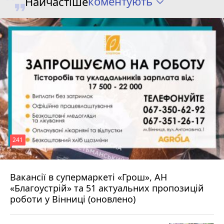
коментують
Найчастіше
241
Вакансії в супермаркеті «Грош», АН
4 серпня 2026 р.
«Благоустрій» та 51 актуальних пропозицій
роботи у Вінниці (оновлено)