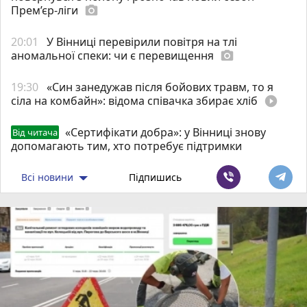
Прем’єр-ліги
photo_camera
20:01
У Вінниці перевірили повітря на тлі
аномальної спеки: чи є перевищення
photo_camera
19:30
«Син занедужав після бойових травм, то я
сіла на комбайн»: відома співачка збирає хліб
play_circle_filled
«Сертифікати добра»: у Вінниці знову
Від читача
допомагають тим, хто потребує підтримки
Всі новини
Підпишись