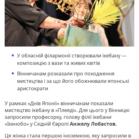
У обласній філармонії створювали ікебану —
композицію з вази та живих квітів
Вінничанам розказали про походження
мистецтва і за що його обожнювали японські
аристократи
У рамках «Днів Японії» вінничанам показали
мистецтво ікебану в «Плеяді». Для цього у Вінницю
запросили професорку, голову філії ікебани
«Ікенобо» у Східній Європі
Анжелу Лобастов.
Ця жінка стала першою іноземкою, яку запросили в