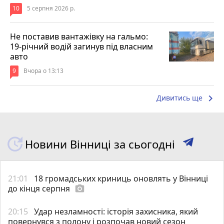
10
5 серпня 2026 р.
Не поставив вантажівку на гальмо:
19-річний водій загинув під власним
авто
9
Вчора о 13:13
keyboard_arrow_right
Дивитись ще
Новини Вінниці за сьогодні
21:01
18 громадських криниць оновлять у Вінниці
до кінця серпня
photo_camera
20:15
Удар незламності: історія захисника, який
повернувся з полону і розпочав новий сезон