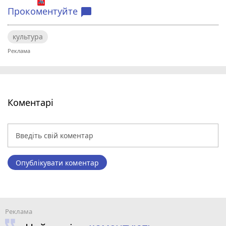
Прокоментуйте
chat_bubble
культура
Коментарі
Опублікувати коментар