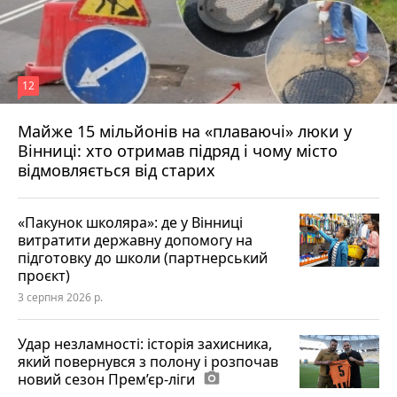
12
Майже 15 мільйонів на «плаваючі» люки у
Вінниці: хто отримав підряд і чому місто
відмовляється від старих
«Пакунок школяра»: де у Вінниці
витратити державну допомогу на
підготовку до школи (партнерський
проєкт)
3 серпня 2026 р.
Удар незламності: історія захисника,
який повернувся з полону і розпочав
новий сезон Прем’єр-ліги
photo_camera