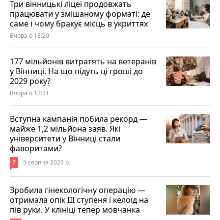
Три вінницькі ліцеї продовжать
працювати у змішаному форматі: де
саме і чому бракує місць в укриттях
Вчора о 18:20
177 мільйонів витратять на ветеранів
у Вінниці. На що підуть ці гроші до
2029 року?
Вчора о 12:21
Вступна кампанія побила рекорд —
майже 1,2 мільйона заяв. Які
університети у Вінниці стали
фаворитами?
7
5 серпня 2026 р.
Зробила гінекологічну операцію —
отримала опік ІІІ ступеня і келоїд на
пів руки. У клініці тепер мовчанка