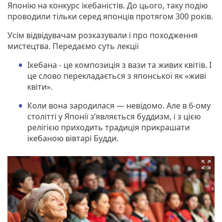
Японію на конкурс ікебаністів. До цього, таку подію
проводили тільки серед японців протягом 300 років.
Усім відвідувачам розказували і про походження
мистецтва. Передаємо суть лекції
Ікебана - це композиція з вази та живих квітів. І
це слово перекладається з японської як «живі
квіти».
Коли вона зародилася — невідомо. Але в 6-ому
столітті у Японії з’являється буддизм, і з цією
релігією приходить традиція прикрашати
ікебаною вівтарі Будди.
