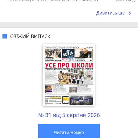
знали про учнів. Так легше...
keyboard_arrow_right
Дивитись ще
СВІЖИЙ ВИПУСК
№ 31 від 5 серпня 2026
Читати номер