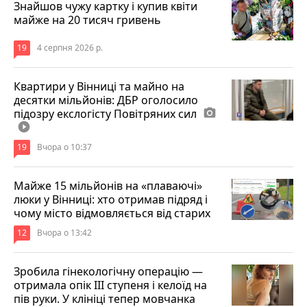
Знайшов чужу картку і купив квіти
майже на 20 тисяч гривень
19
4 серпня 2026 р.
Квартири у Вінниці та майно на
десятки мільйонів: ДБР оголосило
підозру екслогісту Повітряних сил
photo_camera
play_circle_filled
19
Вчора о 10:37
Майже 15 мільйонів на «плаваючі»
люки у Вінниці: хто отримав підряд і
чому місто відмовляється від старих
12
Вчора о 13:42
Зробила гінекологічну операцію —
отримала опік ІІІ ступеня і келоїд на
пів руки. У клініці тепер мовчанка