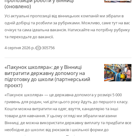
пропозицій роботи у Вінниці
(оновлено)
Усі актуальні пропозиції від вінницьких компаній ми зібрали в
одній добірці та розбили за рубриками. Можливо, саме тут на вас
очікує та сама ідеальна вакансія. Натискайте на потрібну рубрику
та переходьте до вакансії.
visibility
305756
4 серпня 2026 р.
«Пакунок школяра»: де у Вінниці
витратити державну допомогу на
підготовку до школи (партнерський
проєкт)
«Пакунок школяра» — це державна допомога у розмірі 5 000
гривень для родин, чиї діти цього року йдуть до першого класу.
Кошти можна витратити на одяг, взуття, канцелярію та інші
товари для навчання. У цьому огляді ми зібрали магазини
Вінниці, де можна використати державну виплату та придбати все
необхідне до школи: від рюкзаків і шкільної форми до