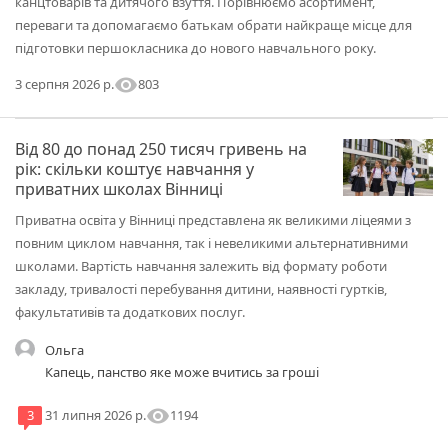
канцтоварів та дитячого взуття. Порівнюємо асортимент,
переваги та допомагаємо батькам обрати найкраще місце для
підготовки першокласника до нового навчального року.
visibility
803
3 серпня 2026 р.
Від 80 до понад 250 тисяч гривень на
рік: скільки коштує навчання у
приватних школах Вінниці
Приватна освіта у Вінниці представлена як великими ліцеями з
повним циклом навчання, так і невеликими альтернативними
школами. Вартість навчання залежить від формату роботи
закладу, тривалості перебування дитини, наявності гуртків,
факультативів та додаткових послуг.
Ольга
Капець, панство яке може вчитись за гроші
visibility
1194
3
31 липня 2026 р.