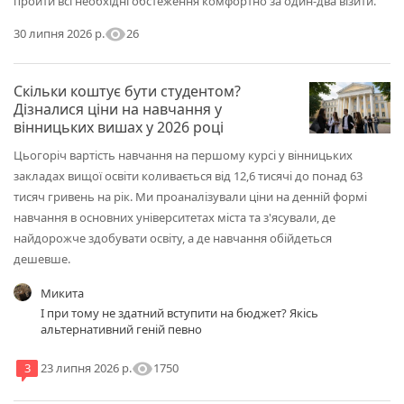
пройти всі необхідні обстеження комфортно за один-два візити.
visibility
26
30 липня 2026 р.
Скільки коштує бути студентом?
Дізналися ціни на навчання у
вінницьких вишах у 2026 році
Цьогоріч вартість навчання на першому курсі у вінницьких
закладах вищої освіти коливається від 12,6 тисячі до понад 63
тисяч гривень на рік. Ми проаналізували ціни на денній формі
навчання в основних університетах міста та з'ясували, де
найдорожче здобувати освіту, а де навчання обійдеться
дешевше.
Микита
І при тому не здатний вступити на бюджет? Якісь
альтернативний геній певно
visibility
1750
3
23 липня 2026 р.