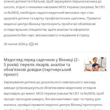
кожної дитини та її батьків. Щоб зарахувати першокласника до
школи, згідно з чинними наказами МОЗ України (зокрема, №1351
та №2003), необхідно надати медичний висновок про стан
здоров'я дитини та картку профілактичних щеплень. Приватні
медичні центри Вінниці пропонують пройти всі обов’язкові
огляди вузьких спеціалістів, здати аналізи та оформити
документи без черг, виснажливого очікування й стресу.
visibility
34
30 липня 2026 р.
Медогляд перед садочком у Вінниці (2–
5 років): перелік лікарів, аналізи та
обов'язкові довідки (партнерський
проєкт)
Зарахування дитини до дошкільного навчального закладу
завжди супроводжується обов'язковим медичним оглядом
відповідно до вимог МОЗ України (накази №1351 та №2003). Щоб
процес проходив швидко, без виснажливих черг та стресу для
малюка, провідні приватні медичні центри Вінниці пропонують