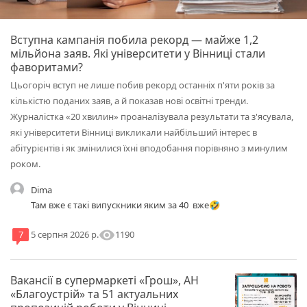
Вступна кампанія побила рекорд — майже 1,2
мільйона заяв. Які університети у Вінниці стали
фаворитами?
Цьогоріч вступ не лише побив рекорд останніх п'яти років за
кількістю поданих заяв, а й показав нові освітні тренди.
Журналістка «20 хвилин» проаналізувала результати та з'ясувала,
які університети Вінниці викликали найбільший інтерес в
абітурієнтів і як змінилися їхні вподобання порівняно з минулим
роком.
Dima
Там вже є такі випускники яким за 40 вже🤣
visibility
1190
7
5 серпня 2026 р.
Вакансії в супермаркеті «Грош», АН
«Благоустрій» та 51 актуальних