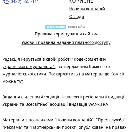
КОРИСНЕ
phone_in_talk
(0432) 555 -111
Новини компаній
Огляди
Правила користування сайтом
Умови і правила надання платного доступу
Редакція керується в своїй роботі
"Кодексом етики
українського журналіста"
, затвердженим Комісією з
журналістської етики. Поскаржитись на матеріал до Комісії
можна
тут
Видання є членом
Асоціації Незалежні регіональні видавці
України
та Всесвітньої асоціації видавців
WAN-IFRA
Матеріали з позначками "Новини компаній", "Прес-служба",
"Реклама" та "Партнерський проєкт" опубліковані на правах