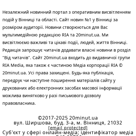
Незалежний новинний портал з оперативним висвітленням
подій у Вінниці та області. Сайт новин №1 у Вінниці за
розміром аудиторії. Новини створюються для Вас
мультимедійною редакцією RIA та 20minut.ua. Ми
висвітлюємо важливі та цікаві події, людей, життя Вінниці.
Редакція запрошує читачів додавати власні новини в розділ
"Від читачів". Сайт 20minut.ua входить до видавничої групи
RIA Media, яка також є частиною Медіа корпорації RIA ©
20minut.ua. Усі права захищені. Будь-яка публiкацiя,
передрук чи наступне поширення матеріалів сайту у
друкованих або електронних засобах масової інформації
можлива винятково у разі письмового дозволу
правовласника.
©2017-2025 20minut.ua
вул. Ширшова, буд. 3-а, м. Вінниця, 21032
[email protected]
Cуб'єкт у сфері онлайн-медіа; ідентифікатор медіа