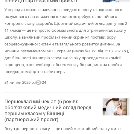
Вінниці (партнерський проєкт)
У період активного навчання, швидкого росту та підвищеного
розумового навантаження школярі потребують постійного
контролю стану здоров'я. Щорічний медичний огляд для учнів 2–
11 класів — це не просто формальність для отримання довідки у
школу, а важливий профілактичний скринінг постави, зору,
серцево-судинної системи та загального розвитку дитини. За
чинним регламентом МОЗ України (наказ №1351 від 25.07.2023 р.),
для більшості школярів середнього віку проходження комісії
спрощено, а всі необхідні обстеження у Вінниці можна пройти
швидко, комфортно та без черг.
visibility
24
31 липня 2026 р.
Першокласний чек-ап (6 років):
обов'язковий медичний огляд перед
першим класом у Вінниці
(партнерський проєкт)
Вступ до першого класу — це новий масштабний етап у житті