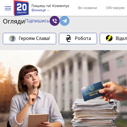
Пишеш ти! Коментує
Всі новини
Обговорен
Вінниця
Огляди
Підпишись
Героям Слава!
Робота
Відк