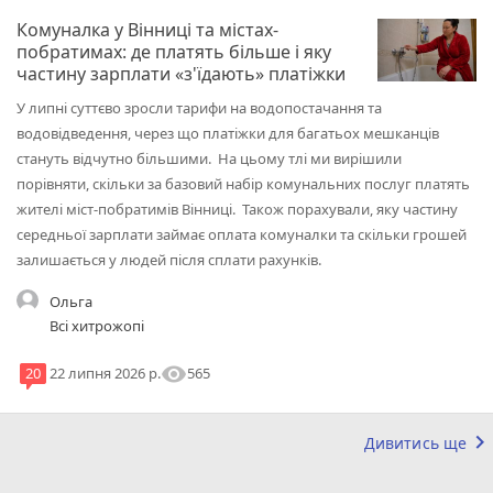
Комуналка у Вінниці та містах-
побратимах: де платять більше і яку
частину зарплати «з'їдають» платіжки
У липні суттєво зросли тарифи на водопостачання та
водовідведення, через що платіжки для багатьох мешканців
стануть відчутно більшими. На цьому тлі ми вирішили
порівняти, скільки за базовий набір комунальних послуг платять
жителі міст-побратимів Вінниці. Також порахували, яку частину
середньої зарплати займає оплата комуналки та скільки грошей
залишається у людей після сплати рахунків.
Ольга
Всі хитрожопі
visibility
565
20
22 липня 2026 р.
keyboard_arrow_right
Дивитись ще