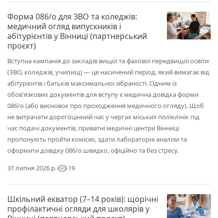
Форма 086/о для ЗВО та коледжів:
медичний огляд випускників і
абітурієнтів у Вінниці (партнерський
проєкт)
Вступна кампанія до закладів вищої та фахової передвищої освіти
(ЗВО, коледжів, училищ) — це насичений період, який вимагає від
абітурієнтів і батьків максимальної зібраності. Одним із
обов'язкових документів для вступу є медична довідка форми
086/о (або висновок про проходження медичного огляду). Щоб
не витрачати дорогоцінний час у чергах міських поліклінік під
час подачі документів, приватні медичні центри Вінниці
пропонують пройти комісію, здати лабораторні аналізи та
оформити довідку 086/о швидко, офіційно та без стресу.
visibility
19
31 липня 2026 р.
Шкільний екватор (7–14 років): щорічні
профілактичні огляди для школярів у