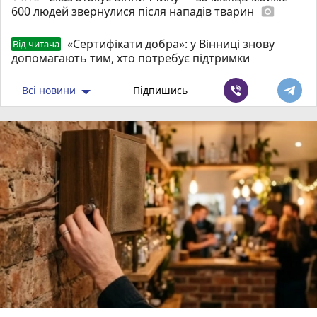
600 людей звернулися після нападів тварин
photo_camera
«Сертифікати добра»: у Вінниці знову
Від читача
допомагають тим, хто потребує підтримки
Всі новини
Підпишись