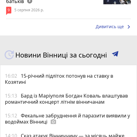
батьків
play_circle_filled
9
5 серпня 2026 р.
keyboard_arrow_right
Дивитись ще
Новини Вінниці за сьогодні
16:02
15-річний підліток потонув на ставку в
Козятині
15:13
Бард із Маріуполя Богдан Коваль влаштував
романтичний концерт літнім вінничанам
15:12
Фекальне забруднення й паразити виявили у
водоймах Вінниці
photo_camera
14:10
Сказ атакує Вінниччину — за місяць майже