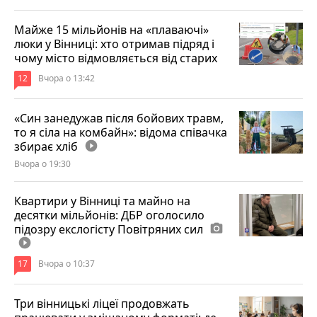
Майже 15 мільйонів на «плаваючі»
люки у Вінниці: хто отримав підряд і
чому місто відмовляється від старих
12
Вчора о 13:42
«Син занедужав після бойових травм,
то я сіла на комбайн»: відома співачка
збирає хліб
play_circle_filled
Вчора о 19:30
Квартири у Вінниці та майно на
десятки мільйонів: ДБР оголосило
підозру екслогісту Повітряних сил
photo_camera
play_circle_filled
17
Вчора о 10:37
Три вінницькі ліцеї продовжать