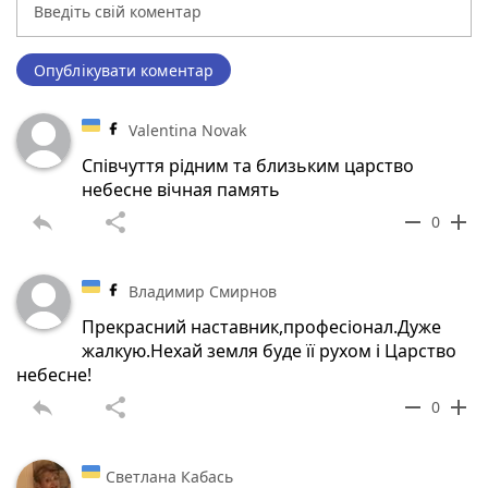
Опублікувати коментар
Valentina Novak
Співчуття рідним та близьким царство
небесне вічная память
reply
share
remove
add
0
Владимир Смирнов
Прекрасний наставник,професіонал.Дуже
жалкую.Нехай земля буде її рухом і Царство
небесне!
reply
share
remove
add
0
Светлана Кабась