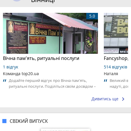
5.0
Вічна пам'ять, ритуальні послуги
1 відгук
514 відгуків
Команда top20.ua
Наталя
Додайте перший відгук про Вічна пам'ять,
Великий виб
ритуальні послуги. Поділіться своїм досвідом –
надуті, до
що Вам сподобалось, а що ні! Це...
персонал, д
keyboard_arrow_right
Дивитись ще
СВІЖИЙ ВИПУСК