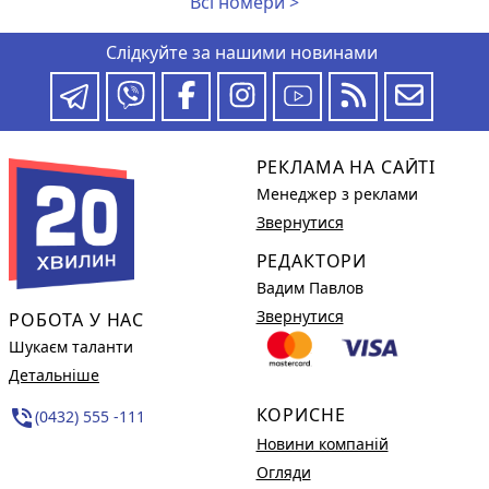
Всі номери >
Слідкуйте за нашими новинами
РЕКЛАМА НА САЙТІ
Менеджер з реклами
Звернутися
РЕДАКТОРИ
Вадим Павлов
Звернутися
РОБОТА У НАС
Шукаєм таланти
Детальніше
КОРИСНЕ
phone_in_talk
(0432) 555 -111
Новини компаній
Огляди