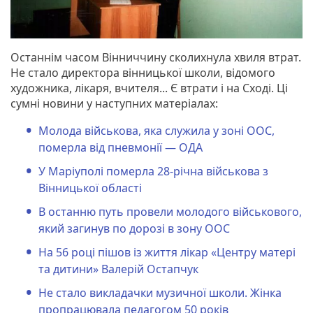
Останнім часом Вінниччину сколихнула хвиля втрат.
Не стало директора вінницької школи, відомого
художника, лікаря, вчителя... Є втрати і на Сході. Ці
сумні новини у наступних матеріалах:
Молода військова, яка служила у зоні ООС,
померла від пневмонії — ОДА
У Маріуполі померла 28-річна військова з
Вінницької області
В останню путь провели молодого військового,
який загинув по дорозі в зону ООС
На 56 році пішов із життя лікар «Центру матері
та дитини» Валерій Остапчук
Не стало викладачки музичної школи. Жінка
пропрацювала педагогом 50 років