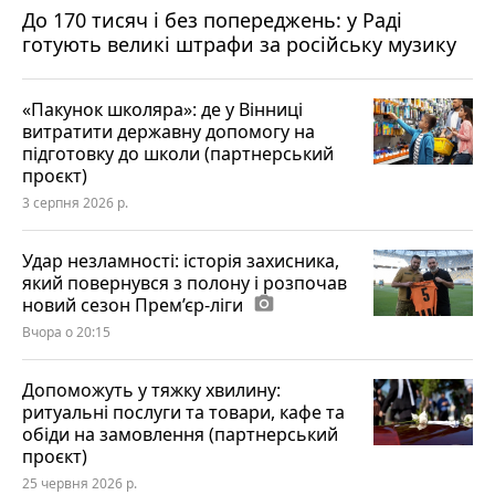
До 170 тисяч і без попереджень: у Раді
готують великі штрафи за російську музику
«Пакунок школяра»: де у Вінниці
витратити державну допомогу на
підготовку до школи (партнерський
проєкт)
3 серпня 2026 р.
Удар незламності: історія захисника,
який повернувся з полону і розпочав
новий сезон Прем’єр-ліги
photo_camera
Вчора о 20:15
Допоможуть у тяжку хвилину:
ритуальні послуги та товари, кафе та
обіди на замовлення (партнерський
проєкт)
25 червня 2026 р.