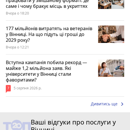
працювати у змішаному форматі: де
саме і чому бракує місць в укриттях
Вчора о 18:20
177 мільйонів витратять на ветеранів
у Вінниці. На що підуть ці гроші до
2029 року?
Вчора о 12:21
Вступна кампанія побила рекорд —
майже 1,2 мільйона заяв. Які
університети у Вінниці стали
фаворитами?
7
5 серпня 2026 р.
keyboard_arrow_right
Дивитись ще
Ваші відгуки про послуги у
Вінниці