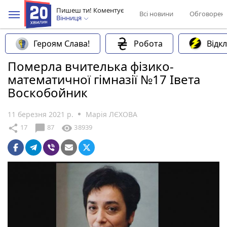
Пишеш ти! Коментує
Всі новини
Обговорен
Вінниця
Героям Слава!
Робота
Відк
Померла вчителька фізико-
математичної гімназії №17 Івета
Воскобойник
11 березня 2021 р.
Марія ЛЄХОВА
chat_bubble
share
visibility
17
87
38939