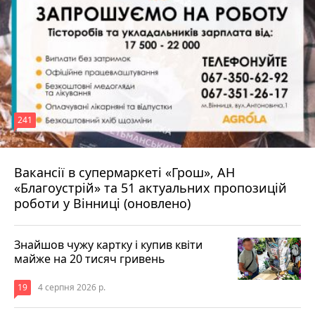
241
Вакансії в супермаркеті «Грош», АН
4 серпня 2026 р.
«Благоустрій» та 51 актуальних пропозицій
роботи у Вінниці (оновлено)
Знайшов чужу картку і купив квіти
майже на 20 тисяч гривень
19
4 серпня 2026 р.