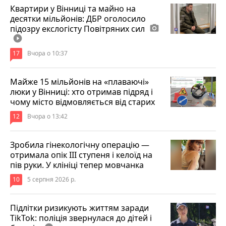
Квартири у Вінниці та майно на
десятки мільйонів: ДБР оголосило
підозру екслогісту Повітряних сил
photo_camera
play_circle_filled
17
Вчора о 10:37
Майже 15 мільйонів на «плаваючі»
люки у Вінниці: хто отримав підряд і
чому місто відмовляється від старих
12
Вчора о 13:42
Зробила гінекологічну операцію —
отримала опік ІІІ ступеня і келоїд на
пів руки. У клініці тепер мовчанка
10
5 серпня 2026 р.
Підлітки ризикують життям заради
TikTok: поліція звернулася до дітей і