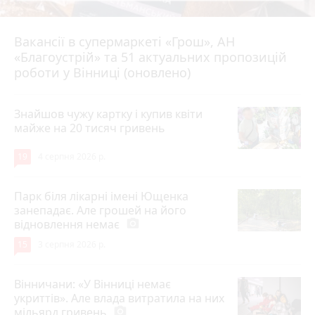
Вакансії в супермаркеті «Грош», АН
4 серпня 2026 р.
«Благоустрій» та 51 актуальних пропозицій
роботи у Вінниці (оновлено)
Знайшов чужу картку і купив квіти
майже на 20 тисяч гривень
19
4 серпня 2026 р.
Парк біля лікарні імені Ющенка
занепадає. Але грошей на його
відновлення немає
photo_camera
15
3 серпня 2026 р.
Вінничани: «У Вінниці немає
укриттів». Але влада витратила на них
мільярд гривень
photo_camera