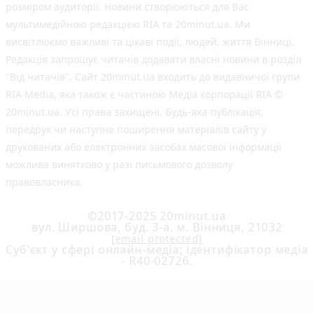
розміром аудиторії. Новини створюються для Вас
мультимедійною редакцією RIA та 20minut.ua. Ми
висвітлюємо важливі та цікаві події, людей, життя Вінниці.
Редакція запрошує читачів додавати власні новини в розділ
"Від читачів". Сайт 20minut.ua входить до видавничої групи
RIA Media, яка також є частиною Медіа корпорації RIA ©
20minut.ua. Усі права захищені. Будь-яка публiкацiя,
передрук чи наступне поширення матеріалів сайту у
друкованих або електронних засобах масової інформації
можлива винятково у разі письмового дозволу
правовласника.
©2017-2025 20minut.ua
вул. Ширшова, буд. 3-а, м. Вінниця, 21032
[email protected]
Cуб'єкт у сфері онлайн-медіа; ідентифікатор медіа
- R40-02726.