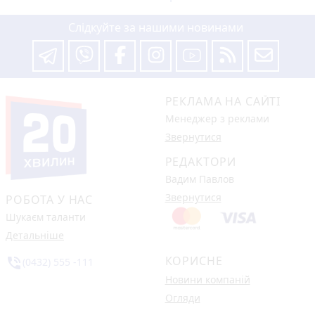
Слідкуйте за нашими новинами
РЕКЛАМА НА САЙТІ
Менеджер з реклами
Звернутися
РЕДАКТОРИ
Вадим Павлов
Звернутися
РОБОТА У НАС
Шукаєм таланти
Детальніше
КОРИСНЕ
phone_in_talk
(0432) 555 -111
Новини компаній
Огляди