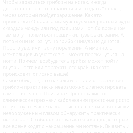
Чтобы заразиться грибком на ногах, иногда
достаточно просто пораниться и создать "канал",
через который пойдет заражение. Как это
происходит? Сначала мы чувствуем неприятный зуд в
складках между или под пальцами ног. Со временем,
там могут появиться трещинки, пузырьки, ранки. А
потом они исчезнут, но грибок никуда не денется.
Просто увеличит зону поражения. А именно, с
межпальцевых участков он может перекинуться на
ногти. Причем, возбудитель грибка может пойти
внутрь ногтя или поражать его край. (Как это
происходит, описано выше)
Самое обидное, что начальную стадию поражения
грибком практически невозможно диагностировать
самостоятельно. Причина? Просто какие-то
клинические признаки заболевания просто-напросто
отсутствуют. Выше названные полосочки и пятнышки
невооруженным глазом обнаружить практически
нереально. Особенно это касается женщин, которые
все время ходят с накрашенными ногтями. Выявить и
начать лечение на начальной стадии, когда процесс