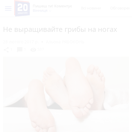
Пишеш ти! Коментує
Всі новини
Обговорен
Вінниця
Не выращивайте грибы на ногах
28 лютого 2017 р.
Альона РЯБОКОНЬ
chat_bubble
share
visibility
1
1
537