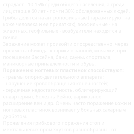
страдает - 10-15% среди общего населения, а среди
лиц старше 60 лет - почти 30% обследованных людей.
Грибы делятся на антропофильные (паразитируют на
коже человека и ее придатках), зоофильные - на
животных, геофильные - возбудители находятся в
почве.
Заражение может произойти опосредственно, через
предметы обихода: коврики в ванной, мочалки, при
посещении бассейна, бани, сауны, спортзала,
маникюрные принадлежности и обувь.
Поражению ногтевых пластинок способствуют:
- травмы опорно-двигательного аппарата;
- нарушение кровообращения конечностей;
- сердечная недостаточность, облитерирующий
ендартериит, болезнь Рейно, варикозное
расширение вен и др. Очень часто поражение кожи и
ногтевых пластинок возникает у больных сахарным
диабетом.
Проявления грибкового поражения стоп и
межпальцевых промежутков разнообразны - от