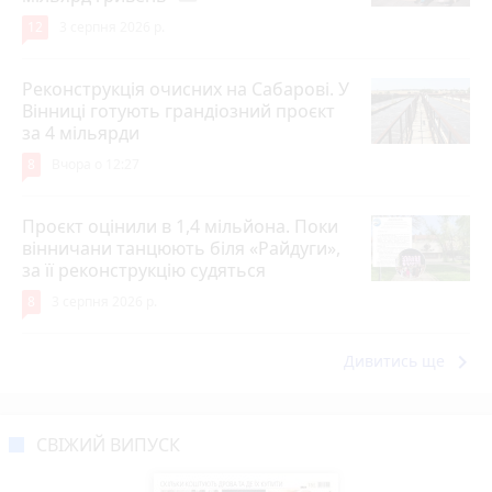
12
3 серпня 2026 р.
Реконструкція очисних на Сабарові. У
Вінниці готують грандіозний проєкт
за 4 мільярди
8
Вчора о 12:27
Проєкт оцінили в 1,4 мільйона. Поки
вінничани танцюють біля «Райдуги»,
за її реконструкцію судяться
8
3 серпня 2026 р.
keyboard_arrow_right
Дивитись ще
СВІЖИЙ ВИПУСК