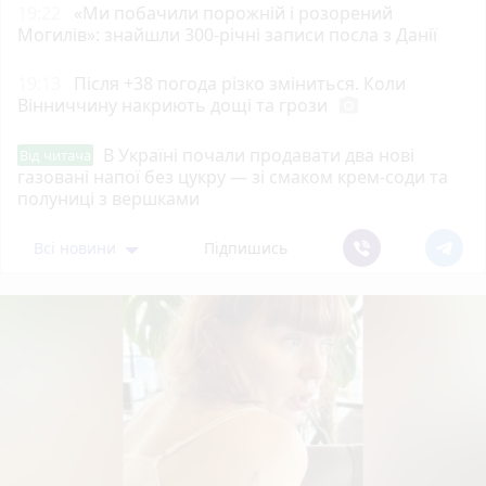
19:22
«Ми побачили порожній і розорений
Могилів»: знайшли 300-річні записи посла з Данії
19:13
Після +38 погода різко зміниться. Коли
Вінниччину накриють дощі та грози
photo_camera
В Україні почали продавати два нові
Від читача
газовані напої без цукру — зі смаком крем-соди та
полуниці з вершками
Всі новини
Підпишись