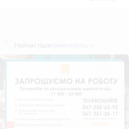
коментують
Найчастіше
241