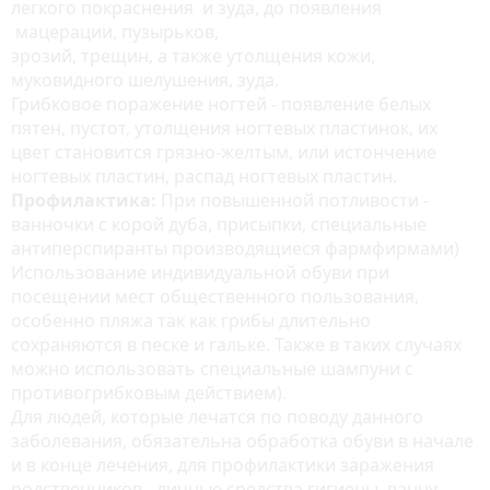
легкого покраснения и зуда, до появления
мацерации, пузырьков,
эрозий, трещин, а также утолщения кожи,
муковидного шелушения, зуда.
Грибковое поражение ногтей - появление белых
пятен, пустот, утолщения ногтевых пластинок, их
цвет становится грязно-желтым, или истончение
ногтевых пластин, распад ногтевых пластин.
Профилактика:
При повышенной потливости -
ванночки с корой дуба, присыпки, специальные
антиперспиранты производящиеся фармфирмами)
Использование индивидуальной обуви при
посещении мест общественного пользования,
особенно пляжа так как грибы длительно
сохраняются в песке и гальке. Также в таких случаях
можно использовать специальные шампуни с
противогрибковым действием).
Для людей, которые лечатся по поводу данного
заболевания, обязательна обработка обуви в начале
и в конце лечения, для профилактики заражения
родственников - личные средства гигиены, ванну,