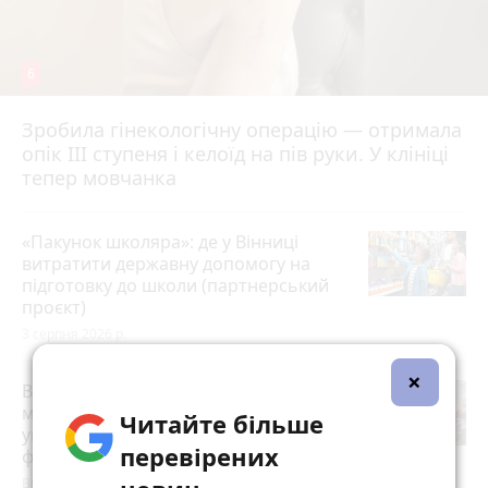
6
Зробила гінекологічну операцію — отримала
опік ІІІ ступеня і келоїд на пів руки. У клініці
тепер мовчанка
«Пакунок школяра»: де у Вінниці
витратити державну допомогу на
підготовку до школи (партнерський
проєкт)
3 серпня 2026 р.
×
Вступна кампанія побила рекорд —
майже 1,2 мільйона заяв. Які
Читайте більше
університети у Вінниці стали
перевірених
фаворитами?
Вчора о 17:36