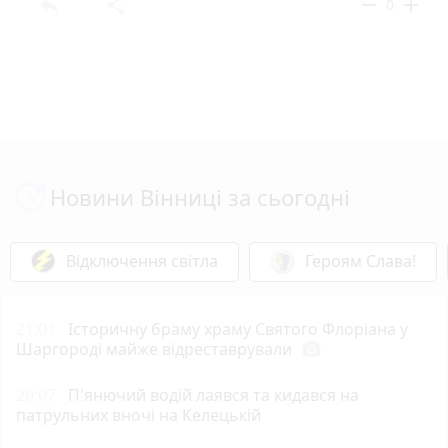
reply
share
remove
add
0
Новини Вінниці за сьогодні
Відключення світла
Героям Слава!
21:01
Історичну браму храму Святого Флоріана у
Шаргороді майже відреставрували
photo_camera
20:07
П'янючий водій лаявся та кидався на
патрульних вночі на Келецькій