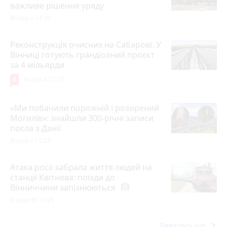
важливе рішення уряду
Вчора о 14:20
Реконструкція очисних на Сабарові. У
Вінниці готують грандіозний проєкт
за 4 мільярди
8
Вчора о 12:27
«Ми побачили порожній і розорений
Могилів»: знайшли 300-річні записи
посла з Данії
Вчора о 19:22
Атака росії забрала життя людей на
станції Квітнева: поїзди до
Вінниччини запізнюються
photo_camera
Вчора об 11:25
keyboard_arrow_right
Дивитись ще