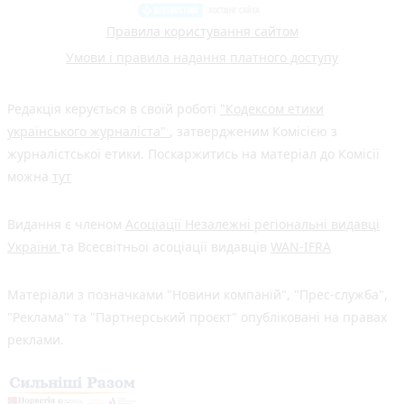
Правила користування сайтом
Умови і правила надання платного доступу
Редакція керується в своїй роботі
"Кодексом етики
українського журналіста"
, затвердженим Комісією з
журналістської етики. Поскаржитись на матеріал до Комісії
можна
тут
Видання є членом
Асоціації Незалежні регіональні видавці
України
та Всесвітньої асоціації видавців
WAN-IFRA
Матеріали з позначками "Новини компаній", "Прес-служба",
"Реклама" та "Партнерський проєкт" опубліковані на правах
реклами.