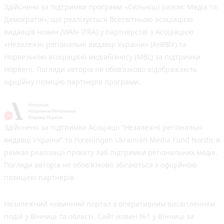
Здійснено за підтримки програми «Сильніші разом: Медіа та
Демократія», що реалізується Всесвітньою асоціацією
видавців новин (WAN-IFRA) у партнерстві з Асоціацією
«Незалежні регіональні видавці України» (АНРВУ) та
Норвезькою асоціацією медіабізнесу (MBL) за підтримки
Норвегії. Погляди авторів не обов’язково відображають
офіційну позицію партнерів програми.
Здійснено за підтримки Асоціації “Незалежні регіональні
видавці України” та Foreningen Ukrainian Media Fund Nordic в
рамках реалізації проєкту Хаб підтримки регіональних медіа.
Погляди авторів не обов'язково збігаються з офіційною
позицією партнерів
Незалежний новинний портал з оперативним висвітленням
подій у Вінниці та області. Сайт новин №1 у Вінниці за