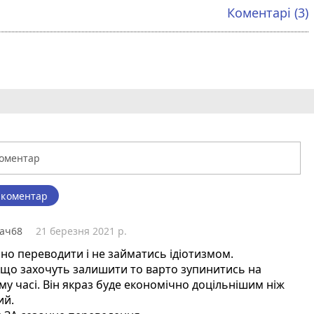
Коментарі (3)
 коментар
ач68
21 березня 2021 р.
но переводити і не займатись ідіотизмом.
кщо захочуть залишити то варто зупинитись на
му часі. Він якраз буде економічно доцільнішим ніж
ий.