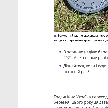
Верховна Рада не скасувала перевед
засіданні парламентарі відправили 
В останню неділю березн
2021. Але в цьому році 
Дізнайтеся, коли і куд
останній раз?
Традиційно Україна переходи
березня. Цього року ця дата
годину вперед потрібно в ніч