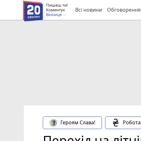
Пишеш ти!
Всі новини
Обговорення
Коментує
Вінниця
Героям Слава!
Робота
Перехід на літн