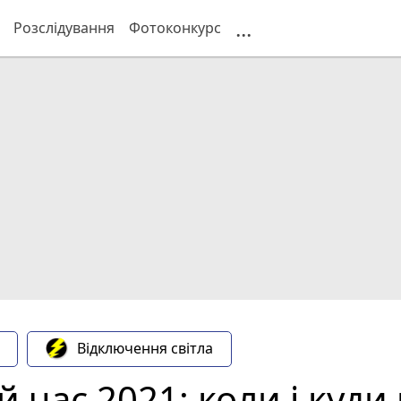
...
Розслідування
Фотоконкурс
Відключення світла
ій час 2021: коли і куд