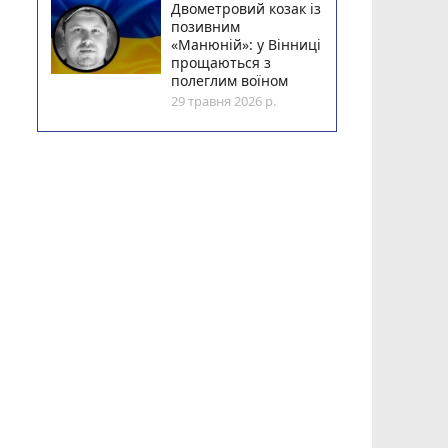
Двометровий козак із
позивним
«Манюній»: у Вінниці
прощаються з
полеглим воїном
29 травня 2026 р.