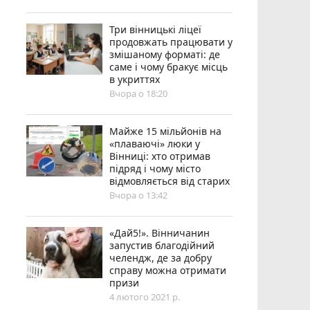
Три вінницькі ліцеї
продовжать працювати у
змішаному форматі: де
саме і чому бракує місць
в укриттях
Вчора о 18:20
Майже 15 мільйонів на
«плаваючі» люки у
Вінниці: хто отримав
підряд і чому місто
відмовляється від старих
Вчора о 13:42
«Дай5!». Вінничанин
запустив благодійний
челендж, де за добру
справу можна отримати
призи
4 лютого 2021 р.