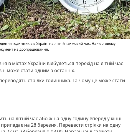
ення годинників в Україні на літній і зимовий час. На черговому
документ на доопрацювання.
я в містах України відбудеться перехід на літній час
він може стати одним з останніх.
и переводять стрілки годинника. Та чому це може стати
ть на літній час або ж на одну годину вперед у кінці
 припадає на 28 березня. Перевести стрілки на одну
 з 27 на 28 березня о 03.00. Наразі наші гаджети