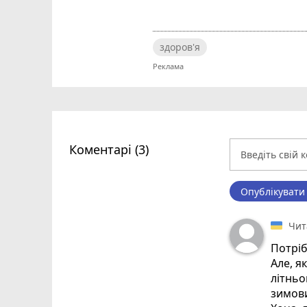
здоров'я
Коментарі (3)
Опублікувати
Чит
Потріб
Але, я
літньо
зимов