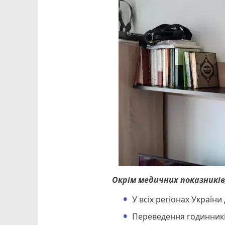
Окрім медичних показників
У всіх регіонах України
Переведення годинників