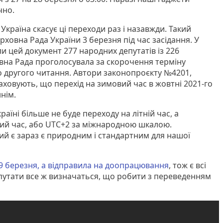
чно.
Україна скасує ці переходи раз і назавжди. Такий
ховна Рада України 3 березня під час засідання. У
 цей документ 277 народних депутатів із 226
овна Рада проголосувала за скорочення терміну
о другого читання. Автори законопроєкту №4201,
аховують, що перехід на зимовий час в жовтні 2021-го
нім.
раїні більше не буде переходу на літній час, а
ий час, або UTC+2 за міжнародною шкалою.
ий є зараз є природним і стандартним для нашої
9 березня, а відправила на доопрацювання
, тож є всі
путати все ж визначаться, що робити з переведенням