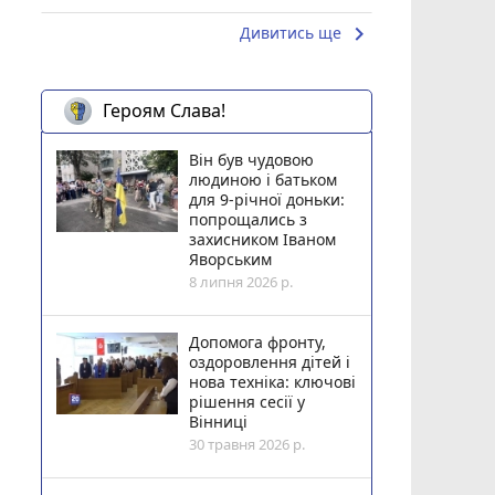
keyboard_arrow_right
Дивитись ще
Героям Слава!
Він був чудовою
людиною і батьком
для 9-річної доньки:
попрощались з
захисником Іваном
Яворським
8 липня 2026 р.
Допомога фронту,
оздоровлення дітей і
нова техніка: ключові
рішення сесії у
Вінниці
30 травня 2026 р.