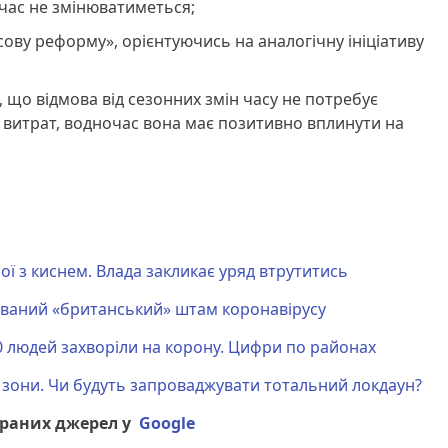
і час не змінюватиметься;
ову реформу», орієнтуючись на аналогічну ініціативу
 що відмова від сезонних змін часу не потребує
 витрат, водночас вона має позитивно вплинути на
ої з киснем. Влада закликає уряд втрутитись
ований «британський» штам коронавірусу
50 людей захворіли на корону. Цифри по районах
ї зони. Чи будуть запроваджувати тотальний локдаун?
браних джерел у
Google