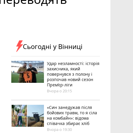
Сьогодні у Вінниці
Удар незламності: історія
захисника, який
повернувся з полону і
розпочав новий сезон
Прем’єр-ліги
Вчора о 20:15
«Син занедужав після
бойових травм, то я сіла
на комбайн»: відома
співачка збирає хліб
Вчора о 19:30