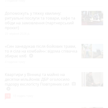
3 години тому
Допоможуть у тяжку хвилину:
ритуальні послуги та товари, кафе та
обіди на замовлення (партнерський
проєкт)
25 червня 2026 р.
«Син занедужав після бойових травм,
то я сіла на комбайн»: відома співачка
збирає хліб
play_circle_filled
4 години тому
Квартири у Вінниці та майно на
десятки мільйонів: ДБР оголосило
підозру екслогісту Повітряних сил
photo_camera
play_circle_filled
19
13 годин тому