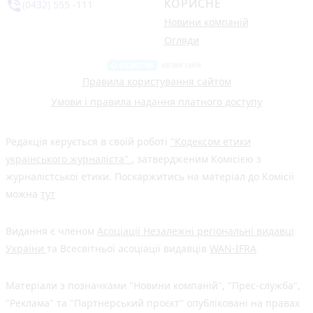
КОРИСНЕ
phone_in_talk
(0432) 555 -111
Новини компаній
Огляди
Правила користування сайтом
Умови і правила надання платного доступу
Редакція керується в своїй роботі
"Кодексом етики
українського журналіста"
, затвердженим Комісією з
журналістської етики. Поскаржитись на матеріал до Комісії
можна
тут
Видання є членом
Асоціації Незалежні регіональні видавці
України
та Всесвітньої асоціації видавців
WAN-IFRA
Матеріали з позначками "Новини компаній", "Прес-служба",
"Реклама" та "Партнерський проєкт" опубліковані на правах