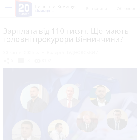
Пишеш ти! Коментує
Всі новини
Обговорен
Вінниця
Зарплата від 110 тисяч. Що мають
головні прокурори Вінниччини?
30 квітня 2025 р.
Валерій ЧУДНОВСЬКИЙ
chat_bubble
share
visibility
5
28
8102