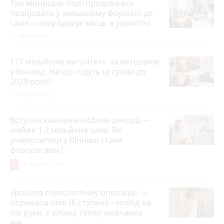
Три вінницькі ліцеї продовжать
працювати у змішаному форматі: де
саме і чому бракує місць в укриттях
5 годин тому
177 мільйонів витратять на ветеранів
у Вінниці. На що підуть ці гроші до
2029 року?
11 годин тому
Вступна кампанія побила рекорд —
майже 1,2 мільйона заяв. Які
університети у Вінниці стали
фаворитами?
7
Вчора о 17:36
Зробила гінекологічну операцію —
отримала опік ІІІ ступеня і келоїд на
пів руки. У клініці тепер мовчанка