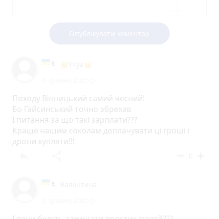
Опублікувати коментар
👑Yliya👑
4 травня 2025 р.
Походу Вінницький самий чесний!
Бо Гайсинський точно збрехав
І питання за що такі зарплати???
Краще нашим соколам доплачувати ці гроші і
дрони купляти!!!
reply
share
remove
add
0
Валентина
2 травня 2025 р.
І вони будуть захищати простих людей???