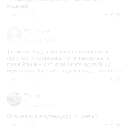
Кошмар!!!
reply
share
remove
add
0
Сергей
1 травня 2025 р.
Та хай так і буде, а би свою роботу робили до
пуття і вони не продавалися, а в цьому далі є
гроші більше ніж зп, дуже багато від зп. Як що
буду живий і буде мир, то долучусь до цих питань
reply
share
remove
add
0
VIR
1 травня 2025 р.
Окружна то з окружної дороги стриже ?
reply
share
remove
add
0