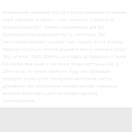
Незалежний новинний портал з оперативним висвітленням
подій у Вінниці та області. Сайт новин №1 у Вінниці за
розміром аудиторії. Новини створюються для Вас
мультимедійною редакцією RIA та 20minut.ua. Ми
висвітлюємо важливі та цікаві події, людей, життя Вінниці.
Редакція запрошує читачів додавати власні новини в розділ
"Від читачів". Сайт 20minut.ua входить до видавничої групи
RIA Media, яка також є частиною Медіа корпорації RIA ©
20minut.ua. Усі права захищені. Будь-яка публiкацiя,
передрук чи наступне поширення матеріалів сайту у
друкованих або електронних засобах масової інформації
можлива винятково у разі письмового дозволу
правовласника.
©2017-2025 20minut.ua
вул. Ширшова, буд. 3-а, м. Вінниця, 21032
[email protected]
Cуб'єкт у сфері онлайн-медіа; ідентифікатор медіа