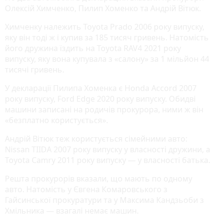
Олексій Химченко, Пилип Хоменко та Андрій Вітюк.
Химченку належить Toyota Prado 2006 року випуску,
яку він тоді ж і купив за 185 тисяч гривень. Натомість
його дружина їздить на Toyota RAV4 2021 року
випуску, яку вона купувала з «салону» за 1 мільйон 44
тисячі гривень.
У декларації Пилипа Хоменка є Honda Accord 2007
року випуску, Ford Edge 2020 року випуску. Обидві
машини записані на родичів прокурора, ними ж він
«безплатно користується».
Андрій Вітюк теж користується сімейними авто:
Nissan TIIDA 2007 року випуску у власності дружини, а
Toyota Camry 2011 року випуску — у власності батька.
Решта прокурорів вказали, що мають по одному
авто. Натомість у Євгена Комаровського з
Гайсинської прокуратури та у Максима Кандзьоби з
Хмільника — взагалі немає машин.