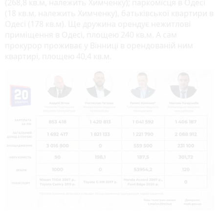
(268,8 кв.м, належить Химченку); паркомісця в Одесі
(18 кв.м, належить Химченку), батьківської квартири в
Одесі (178 кв.м). Ще дружина орендує нежитлові
приміщення в Одесі, площею 240 кв.м. А сам
прокурор проживає у Вінниці в орендованій ним
квартирі, площею 40,4 кв.м.