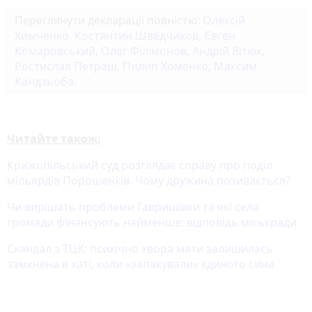
Переглянути декларації повністю:
Олексій
Химченко
,
Костянтин Шведчиков
,
Євген
Комаровський
,
Олег Філімонов
,
Андрій Вітюк
,
Ростислав Петраш
,
Пилип Хоменко
,
Максим
Кандзьоба
.
Читайте також:
Крижопільський суд розглядає справу про поділ
мільярдів Порошенків. Чому дружина позивається?
Чи вирішать проблеми Гавришівки та які села
громади фінансують найменше: відповідь міськради
Скандал з ТЦК: психічно хвора мати залишилась
замкнена в хаті, коли «запакували» єдиного сина