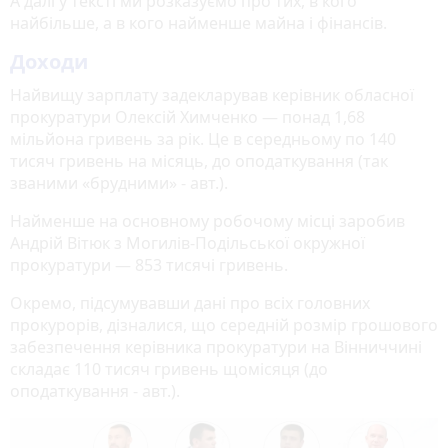
А далі у тексті ми розказуємо про тих, в кого
найбільше, а в кого найменше майна і фінансів.
Доходи
Найвищу зарплату задекларував керівник обласної
прокуратури Олексій Химченко — понад 1,68
мільйона гривень за рік. Це в середньому по 140
тисяч гривень на місяць, до оподаткування (так
званими «брудними» - авт.).
Найменше на основному робочому місці заробив
Андрій Вітюк з Могилів-Подільської окружної
прокуратури — 853 тисячі гривень.
Окремо, підсумувавши дані про всіх головних
прокурорів, дізналися, що середній розмір грошового
забезпечення керівника прокуратури на Вінниччині
складає 110 тисяч гривень щомісяця (до
оподаткування - авт.).