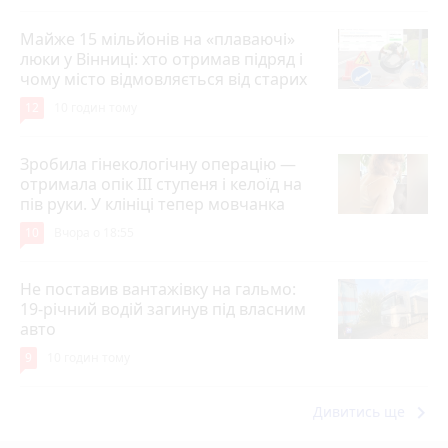
Майже 15 мільйонів на «плаваючі»
люки у Вінниці: хто отримав підряд і
чому місто відмовляється від старих
12
10 годин тому
Зробила гінекологічну операцію —
отримала опік ІІІ ступеня і келоїд на
пів руки. У клініці тепер мовчанка
10
Вчора о 18:55
Не поставив вантажівку на гальмо:
19-річний водій загинув під власним
авто
9
10 годин тому
keyboard_arrow_right
Дивитись ще