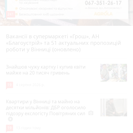
241
Вакансії в супермаркеті «Грош», АН
4 серпня 2026 р.
«Благоустрій» та 51 актуальних пропозицій
роботи у Вінниці (оновлено)
Знайшов чужу картку і купив квіти
майже на 20 тисяч гривень
19
4 серпня 2026 р.
Квартири у Вінниці та майно на
десятки мільйонів: ДБР оголосило
підозру екслогісту Повітряних сил
photo_camera
play_circle_filled
19
13 годин тому