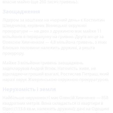
власне майно (ще 260 тисяч гривень).
Заощадження
Лідером за коштами на «чорний день» є Костянтин
Шведчиков, керівник Вінницької окружної
прокуратури — на двох з дружиною має майже 11
мільйонів в перерахунку на гривню. Друге місце за
Олексієм Химченком — 4,8 мільйона гривень, з яких
близько половини належить дружині, а решта
прокурору.
Майже 3 мільйони гривень заощаджень
задекларував Андрій Вітюк. Натомість живе, не
відкладаючи грошей взагалі, Ростислав Петраш, який
наразі керує Жмеринською окружною прокуратурою.
Нерухомість і земля
Найбільше нерухомості має Олексій Химченко — 858
квадратних метрів. Вона складається із квартири в
Одесі (113.6 кв.м, належить дружині); дачі на Одещині