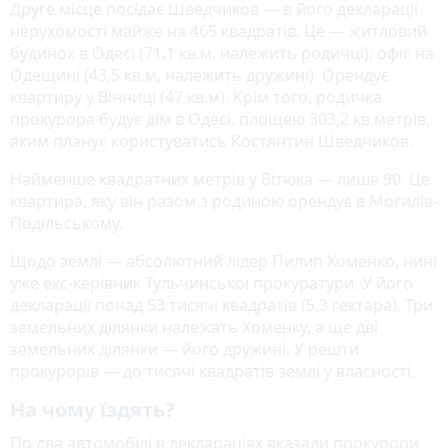
Друге місце посідає Шведчиков — в його декларації
нерухомості майже на 465 квадратів. Це — житловий
будинок в Одесі (71,1 кв.м, належить родичці); офіс на
Одещині (43,5 кв.м, належить дружині). Орендує
квартиру у Вінниці (47 кв.м). Крім того, родичка
прокурора будує дім в Одесі, площею 303,2 кв.метрів,
яким планує користуватись Костянтин Шведчиков.
Найменше квадратних метрів у Вітюка — лише 90. Це
квартира, яку він разом з родиною орендує в Могилів-
Подільському.
Щодо землі — абсолютний лідер Пилип Хоменко, нині
уже екс-керівник Тульчинської прокуратури. У його
декларації понад 53 тисячі квадратів (5,3 гектара). Три
земельних ділянки належать Хоменку, а ще дві
земельних ділянки — його дружині. У решти
прокурорів — до тисячі квадратів землі у власності.
На чому їздять?
По два автомобілі в деклараціях вказали прокурори