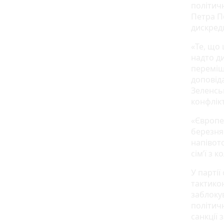
політич
Петра П
дискред
«Те, що
надто д
переміщ
доповіда
Зеленськ
конфлікт
«Європе
березня
напівото
сім’ї з 
У парті
тактико
заблоку
політич
санкції