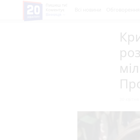
Пишеш ти!
Всі новини
Обговорення
Коментує
Вінниця
Кр
роз
міл
Про
30 квітня