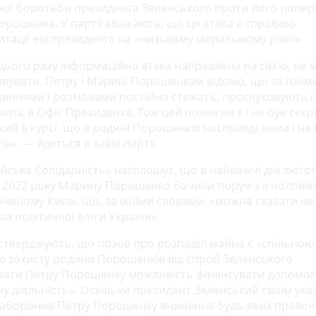
ної боротьби президента Зеленського проти його попе
орошенка. У партії вважають, що ця атака є спробою
итації експрезидента на «низькому моральному рівні»
 цього разу інформаційна атака направлена на сім’ю, не
ивувати. Петру і Марині Порошенкам відомо, що за їхнім
еннями і розмовами постійно стежать, прослуховують і
ють в Офіс Президента. Тож цей позов не є і не був секр
ий в курсі, що в родині Порошенків насправді нема і не
ів», — йдеться в заяві партії.
йська Солідарність» наголошує, що в найважчі дні лютог
 2022 року Марину Порошенко бачили поруч з її чоловік
ченому Києві, що, за їхніми словами, «можна сказати не 
кола політичної еліти України».
ї стверджують, що позов про розподіл майна є «спільною
ю захисту родини Порошенків від спроб Зеленського
вати Петру Порошенку можливість фінансувати допомогу
ну діяльність». Оскільки президент Зеленський своїм ук
 заборонив Петру Порошенку вчинення будь-яких правоч