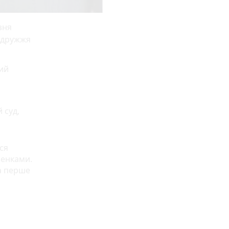
зня
подружжя
кий
 суд,
ся
шенками.
 а перше