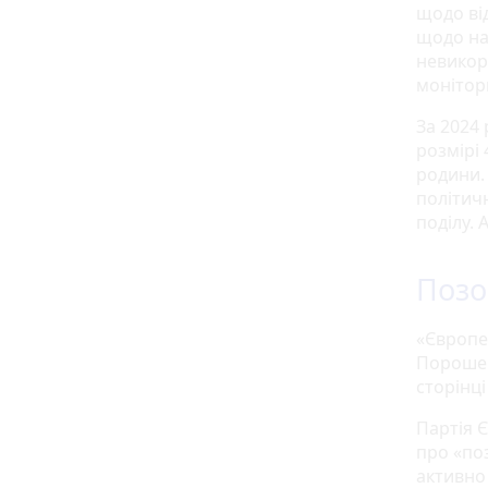
щодо ві
щодо нал
невикор
монітор
За 2024
розмірі 
родини.
політич
поділу. 
Позо
«Європе
Порошен
сторінці
Партія 
про «по
активно