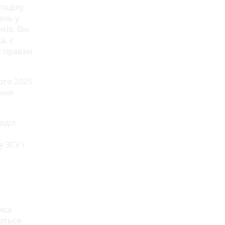
поділу,
ань у
ів. Він
а, є
м правам
ого 2025
ання
оділ
 ЗСУ і
иса
ються