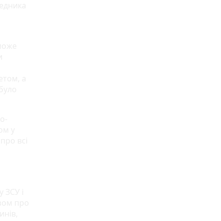
редника
 може
и
етом, а
 було
о-
ом у
про всі
 ЗСУ і
азом про
инів,