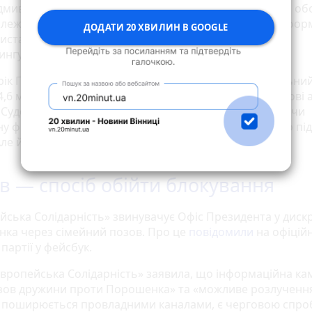
дмивання доходів. НБУ виявив недотримання банком обо
ежної перевірки клієнтів, подання недостовірної інформ
ДОДАТИ 20 ХВИЛИН В GOOGLE
истання ризик-орієнтованого підходу у фінансовому
ингу.
 рік Петро та Марина Порошенки задекларували спільний
4,6 мільярда гривень, що свідчить про значні фінансові 
 Судовий процес обіцяв бути резонансним, враховуючи
ну фігуру Петра Порошенка та значну суму майна, що під
Але його зробили закритим.
в — спосіб обійти блокування
йська Солідарність» звинувачує Офіс Президента у дискр
ка через сімейний позов. Про це
повідомили
на офіцій
 партії у фейсбук.
Європейська Солідарність» заявила, що інформаційна ка
зов дружини проти Порошенка» та «можливе розлучення
 поширюється провладними каналами, є черговою спр