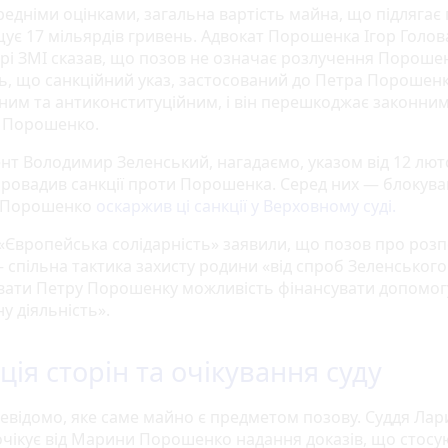
едніми оцінками, загальна вартість майна, що підлягає 
ує 17 мільярдів гривень. Адвокат Порошенка Ігор Голов
рі ЗМІ сказав, що позов не означає розлучення Порошенк
ь, що санкційний указ, застосований до Петра Порошенк
ним та антиконституційним, і він перешкоджає законни
 Порошенко.
нт Володимир Зеленський, нагадаємо, указом від 12 лют
провадив санкції проти Порошенка. Серед них — блокув
. Порошенко
оскаржив ці санкції у Верховному суді.
ї «Європейська солідарність» заявили, що позов про розп
 спільна тактика захисту родини «від спроб Зеленського
вати Петру Порошенку можливість фінансувати допомогу
у діяльність».
ція сторін та очікування суду
невідомо, яке саме майно є предметом позову. Суддя Лар
чікує від Марини Порошенко надання доказів, що стосу