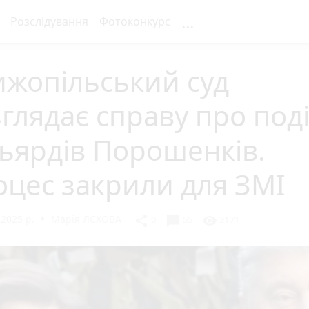
...
Розслідування
Фотоконкурс
ижопільський суд
глядає справу про под
ьярдів Порошенків.
цес закрили для ЗМІ
 2025 р.
Марія ЛЄХОВА
chat_bubble
share
visibility
0
55
3171