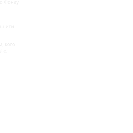
го Фонду
льнити
, кого
’ю,