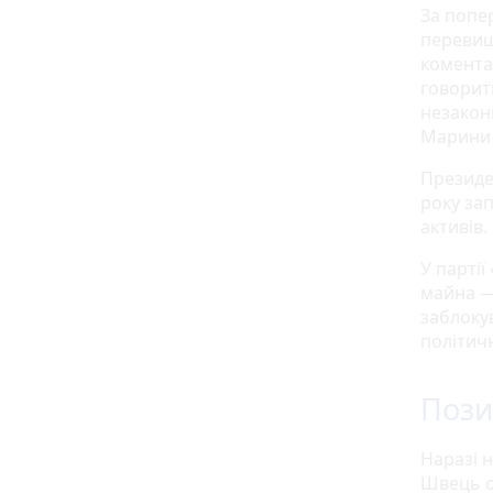
За попер
перевищ
комента
говорит
незакон
Марини
Президе
року за
активів
У парті
майна —
заблоку
політичн
Пози
Наразі 
Швець о