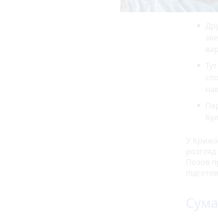
Др
зве
вар
Тут
спо
на
Пер
бул
У Крижо
розгляд
Позов 
підготов
Сума