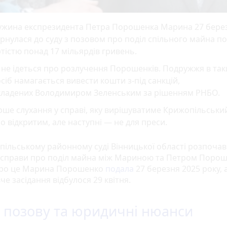
ужина експрезидента Петра Порошенка Марина 27 бере
рнулася до суду з позовом про поділ спільного майна 
тістю понад 17 мільярдів гривень.
 не ідеться про розлучення Порошенків. Подружжя в та
сіб намагається вивести кошти з-під санкцій,
кладених Володимиром Зеленським за рішенням РНБО.
ше слухання у справі, яку вирішуватиме Крижопільський
о відкритим, але наступні — не для преси.
пільському районному суді Вінницької області розпочав
 справи про поділ майна між Мариною та Петром Поро
про це Марина Порошенко
подала
27 березня 2025 року,
че засідання відбулося 29 квітня.
 позову та юридичні нюанси