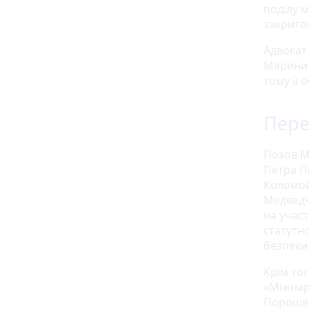
поділу м
закрито
Адвокат
Марини 
тому її 
Пере
Позов М
Петра П
Коломой
Медведч
на учас
статутно
безпеки
Крім то
«Міжнар
Порошен