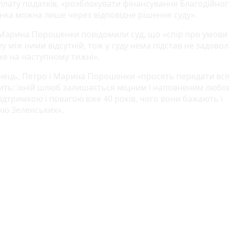
сплату податків, «розблокувати фінансування Благодійно
ка можна лише через відповідне рішення суду».
 Марина Порошенки повідомили суд, що «спір про умови
у між ними відсутній, тож у суду нема підстав не задово
же на наступному тижні».
нець, Петро і Марина Порошенки «просять передати всім
вить: їхній шлюб залишається міцним і наповненим любов
ідтримкою і повагою вже 40 років, чого вони бажають і
ю Зеленських».