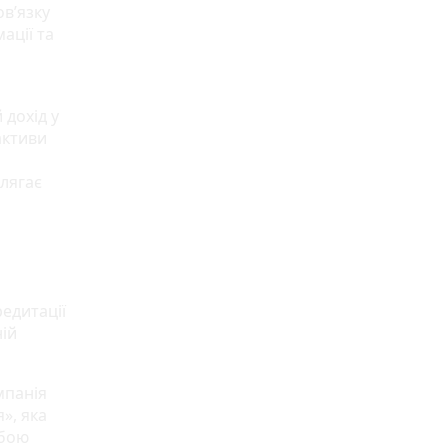
в’язку
ації та
 дохід у
активи
лягає
едитації
ній
мпанія
», яка
обою