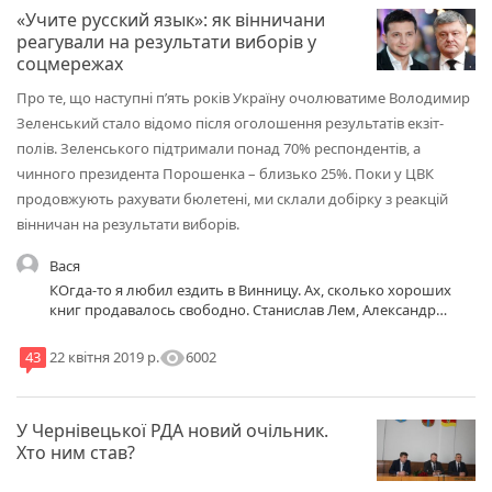
«Учите русский язык»: як вінничани
реагували на результати виборів у
соцмережах
Про те, що наступні п’ять років Україну очолюватиме Володимир
Зеленський стало відомо після оголошення результатів екзіт-
полів. Зеленського підтримали понад 70% респондентів, а
чинного президента Порошенка – близько 25%. Поки у ЦВК
продовжують рахувати бюлетені, ми склали добірку з реакцій
вінничан на результати виборів.
Вася
КОгда-то я любил ездить в Винницу. Ах, сколько хороших
книг продавалось свободно. Станислав Лем, Александр
Дюма, Богомил Райнов! А по шитью, по домоводству...
Неудобно было, что они все были на украинскмо языке..
visibility
6002
43
22 квітня 2019 р.
Зато их никто не покупал. (Это к вопросу - нужен ли язык, от
которого все отказываются)
У Чернівецької РДА новий очільник.
Хто ним став?