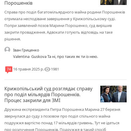
Порошенків
Справа про поділ багатомільярдного майна родини Порошенків
отримала несподіване завершення у Крижопільському суді.
Попри заявлений позов Марини Порошенко, суд вирішив
закрити провадження. Адвокати готують відповідь на таке
рішення.
Іван Гриценко
Valentina Guskova Та ні, про таких як ти із нею.
visibility
1981
74
16 травня 2025 р.
Крижопільський суд розглядає справу
про поділ мільярдів Порошенків.
Процес закрили для ЗМІ
Дружина експрезидента Петра Порошенка Марина 27 березня
звернулася до суду з позовом про поділ спільного майна
подружжя вартістю понад 17 мільярдів гривень. Тут не ідеться
про розлучення Порошенків. Подружжя в такий спосіб