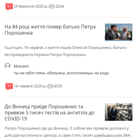
visibility
3204
91
29 вересня 2020 р.
На 84 році життя помер батько Петра
Порошенка
Сьогодні, 16 червня, з життя пішов Олексій Порошенко, батько
експрезидента України Петра Порошенка.
Михаил
ты на себя глянь обезьяна ,жополижешь на ходу
visibility
8535
77
16 червня 2020 р.
До Вінниці приїде Порошенко та
привезе 5 тисяч тестів на антитіла до
COVID-19
Петро Порошенко їде до Вінниці. З собою він привезе допомогу
для діагностичного центру, а саме п'ять тисяч швейцарських ІФА-