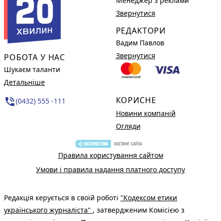
Менеджер з реклами
Звернутися
РЕДАКТОРИ
Вадим Павлов
Звернутися
РОБОТА У НАС
Шукаєм таланти
Детальніше
КОРИСНЕ
phone_in_talk
(0432) 555 -111
Новини компаній
Огляди
Правила користування сайтом
Умови і правила надання платного доступу
Редакція керується в своїй роботі
"Кодексом етики
українського журналіста"
, затвердженим Комісією з