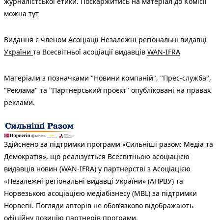
журналістської етики. Поскаржитись на матеріал до Комісії
можна
тут
Видання є членом
Асоціації Незалежні регіональні видавці
України
та Всесвітньої асоціації видавців
WAN-IFRA
Матеріали з позначками "Новини компаній", "Прес-служба",
"Реклама" та "Партнерський проєкт" опубліковані на правах
реклами.
Здійснено за підтримки програми «Сильніші разом: Медіа та
Демократія», що реалізується Всесвітньою асоціацією
видавців новин (WAN-IFRA) у партнерстві з Асоціацією
«Незалежні регіональні видавці України» (АНРВУ) та
Норвезькою асоціацією медіабізнесу (MBL) за підтримки
Норвегії. Погляди авторів не обов’язково відображають
офіційну позицію партнерів програми.