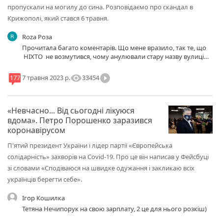
пропускали на могилу до сина. Розповідаємо про скандал в
Крижополі, який стався 6 травня.
Roza Роза
Прочитала багато коментарів. Що мене вразило, так те, що
НІХТО не возмутився, чому анулювали стару назву вулиці
імені військового УПА Тютюнника, який захищав
незалежність України !!! І перейменували на честь батька 5-
visibility
play_circle_filled
33454
177
7 травня 2023 р.
го президента України. Так, Петро Порошенко дуууже
багато хорошого зробив для України, і робить, як би тут не
кричали порохофоби !!! Чого бракує П.Порошенку - так це
«Невчасно... Від сьогодні лікуюся
багато піару, навіть якщо він робить добро! Нащо ? Адже
люди і так все бачать ? Надо бути скромнішим.
вдома». Петро Порошенко заразився
коронавірусом
П'ятий президент України і лідер партії «Європейська
солідарність» захворів на Covid-19. Про це він написав у Фейсбуці
зі словами «Сподіваюся на швидке одужання і закликаю всіх
українців берегти себе».
Ігор Кошилка
Тетяна Нечипорук на свою зарплату, 2 це для нього розкіш)