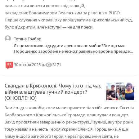
намагається вивести кошти з-під санкцій,
накладених Володимиром Зеленським за рішенням РНБО.
Перше слухання у справі, яку вирішуватиме Крижопільський суд,
було відкритим, але наступні — не для преси.
Тетяна Грабар
Як це можливо відсудити арештованє майно?Все що має
Порошенко зароблені нечесно,правильно зробив президент
Зеленський ,підержую рішення президента України.
visibility
3171
55
30 квітня 2025 р.
Скандал в Крижополі. Чому і хто під час
війни влаштував гучний концерт?
(ОНОВЛЕНО)
Замість дня жалоби, коли мали привезти тіло військового Євгенія
Барбарського з Крижопільської громади, влаштували концерт.
Захід присвятили завершенню реконструкції вулиці, яку три роки
тому назвали на честь Героя України Олексія Порошенка. А ще
маму іншого загиблого Героя, через проведення свята, не