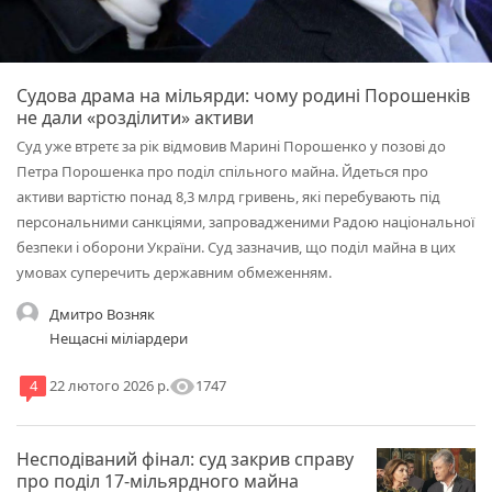
Судова драма на мільярди: чому родині Порошенків
не дали «розділити» активи
Суд уже втретє за рік відмовив Марині Порошенко у позові до
Петра Порошенка про поділ спільного майна. Йдеться про
активи вартістю понад 8,3 млрд гривень, які перебувають під
персональними санкціями, запровадженими Радою національної
безпеки і оборони України. Суд зазначив, що поділ майна в цих
умовах суперечить державним обмеженням.
Дмитро Возняк
Нещасні міліардери
visibility
1747
4
22 лютого 2026 р.
Несподіваний фінал: суд закрив справу
про поділ 17-мільярдного майна