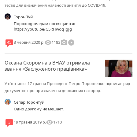
тестів для визначення наявності антитіл до COVID-19.
Торон Туй
Пороходрочерам посвящается:
https://youtu.be/G5RHwoqTgJg
visibility
photo_camera
play_circle_filled
1183
45
3 червня 2020 р.
Оксана Скоромна з ВНАУ отримала
звання «Заслуженого працівника»
У п’ятницю, 17 травня Президент Петро Порошенко підписав ряд
документів про призначення державних нагород.
Сепар Торонтуй
Одно другому не мешает.
visibility
1710
3
19 травня 2019 р.