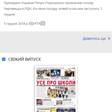
Президент України Петро Порошенко призначив голову
Чернівецької РДА. На свою посаду новий очільник заступить 7
грудня.
visibility
photo_camera
419
5 грудня 2018 р.
keyboard_arrow_right
Дивитись ще
СВІЖИЙ ВИПУСК