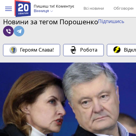
Пишеш ти! Коментує
Всі новини
Обговорен
Вінниця
Новини за тегом Порошенко
Підпишись
Героям Слава!
Робота
Відк