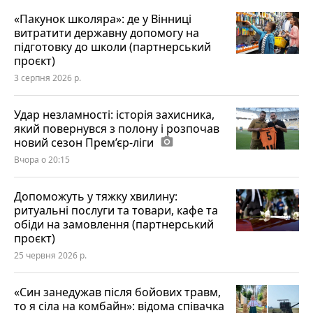
«Пакунок школяра»: де у Вінниці
витратити державну допомогу на
підготовку до школи (партнерський
проєкт)
3 серпня 2026 р.
Удар незламності: історія захисника,
який повернувся з полону і розпочав
новий сезон Прем’єр-ліги
photo_camera
Вчора о 20:15
Допоможуть у тяжку хвилину:
ритуальні послуги та товари, кафе та
обіди на замовлення (партнерський
проєкт)
25 червня 2026 р.
«Син занедужав після бойових травм,
то я сіла на комбайн»: відома співачка