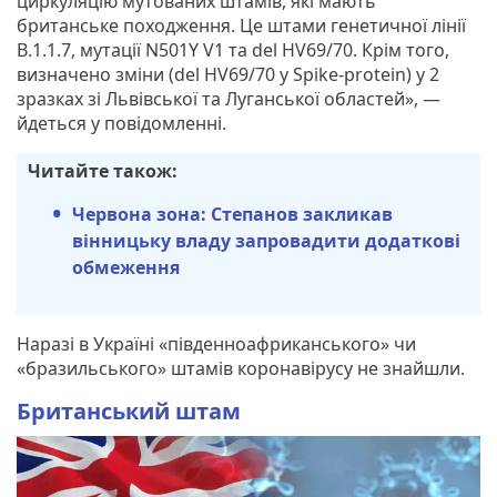
циркуляцію мутованих штамів, які мають
британське походження. Це штами генетичної лінії
B.1.1.7, мутації N501Y V1 та del HV69/70. Крім того,
визначено зміни (del HV69/70 у Spike-protein) у 2
зразках зі Львівської та Луганської областей», —
йдеться у повідомленні.
Читайте також:
Червона зона: Степанов закликав
вінницьку владу запровадити додаткові
обмеження
Наразі в Україні «південноафриканського» чи
«бразильського» штамів коронавірусу не знайшли.
Британський штам