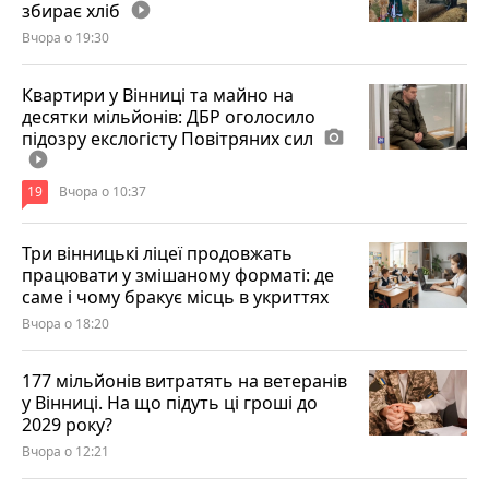
збирає хліб
play_circle_filled
Вчора о 19:30
Квартири у Вінниці та майно на
десятки мільйонів: ДБР оголосило
підозру екслогісту Повітряних сил
photo_camera
play_circle_filled
19
Вчора о 10:37
Три вінницькі ліцеї продовжать
працювати у змішаному форматі: де
саме і чому бракує місць в укриттях
Вчора о 18:20
177 мільйонів витратять на ветеранів
у Вінниці. На що підуть ці гроші до
2029 року?
Вчора о 12:21