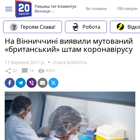
Пишеш ти! Коментує
Всі новини
Обговорен
Вінниця
Героям Слава!
Робота
Відк
На Вінниччині виявили мутований
«британський» штам коронавірусу
17 березня 2021 р.
Ольга БОБРУСЬ
chat_bubble
share
visibility
22
14
9593