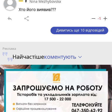
Nina Mezhybovska
Хто його виявив???
reply
share
remove
add
-1
Дивитись ще 10 відповідей
коментують
Найчастіше