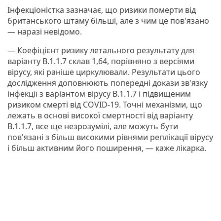
Інфекціоністка зазначає, що ризики померти від
британського штаму більші, але з чим це пов'язано
— наразі невідомо.
— Коефіцієнт ризику летального результату для
варіанту B.1.1.7 склав 1,64, порівняно з версіями
вірусу, які раніше циркулювали. Результати цього
дослідження доповнюють попередні докази зв'язку
інфекції з варіантом вірусу B.1.1.7 і підвищеним
ризиком смерті від COVID-19. Точні механізми, що
лежать в основі високої смертності від варіанту
B.1.1.7, все ще незрозумілі, але можуть бути
пов'язані з більш високими рівнями реплікації вірусу
і більш активним його поширення, — каже лікарка.