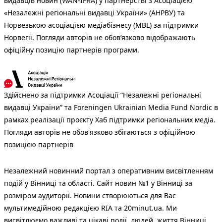
видавців новин (WAN-IFRA) у партнерстві з Асоціацією
«Незалежні регіональні видавці України» (АНРВУ) та
Норвезькою асоціацією медіабізнесу (MBL) за підтримки
Норвегії. Погляди авторів не обов’язково відображають
офіційну позицію партнерів програми.
Здійснено за підтримки Асоціації “Незалежні регіональні
видавці України” та Foreningen Ukrainian Media Fund Nordic в
рамках реалізації проєкту Хаб підтримки регіональних медіа.
Погляди авторів не обов'язково збігаються з офіційною
позицією партнерів
Незалежний новинний портал з оперативним висвітленням
подій у Вінниці та області. Сайт новин №1 у Вінниці за
розміром аудиторії. Новини створюються для Вас
мультимедійною редакцією RIA та 20minut.ua. Ми
висвітлюємо важливі та цікаві події, людей, життя Вінниці.