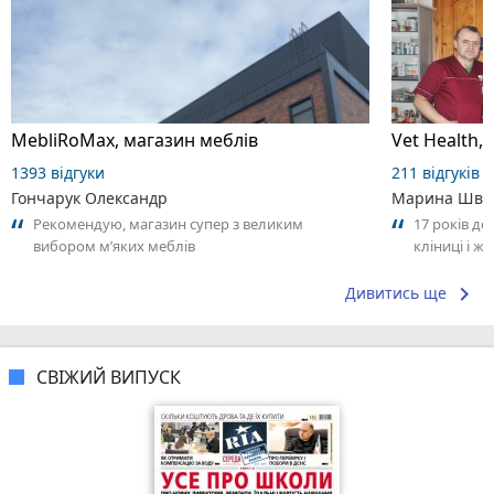
MebliRoMax, магазин меблів
Vet Health,
1393 відгуки
211 відгуків
Гончарук Олександр
Марина Шве
Рекомендую, магазин супер з великим
17 років до
вибором мʼяких меблів
кліниці і ж
Величезна в
keyboard_arrow_right
Дивитись ще
СВІЖИЙ ВИПУСК