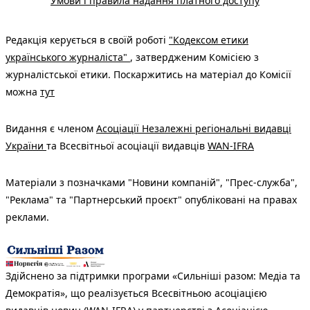
Умови і правила надання платного доступу
Редакція керується в своїй роботі
"Кодексом етики
українського журналіста"
, затвердженим Комісією з
журналістської етики. Поскаржитись на матеріал до Комісії
можна
тут
Видання є членом
Асоціації Незалежні регіональні видавці
України
та Всесвітньої асоціації видавців
WAN-IFRA
Матеріали з позначками "Новини компаній", "Прес-служба",
"Реклама" та "Партнерський проєкт" опубліковані на правах
реклами.
Здійснено за підтримки програми «Сильніші разом: Медіа та
Демократія», що реалізується Всесвітньою асоціацією