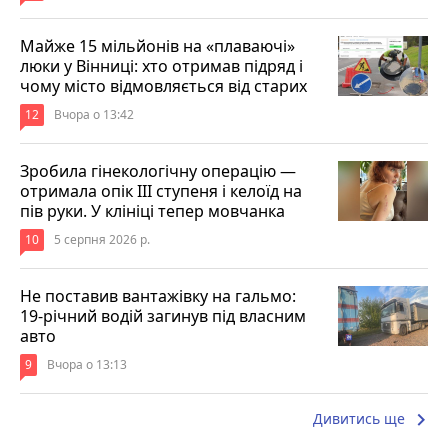
Майже 15 мільйонів на «плаваючі»
люки у Вінниці: хто отримав підряд і
чому місто відмовляється від старих
12
Вчора о 13:42
Зробила гінекологічну операцію —
отримала опік ІІІ ступеня і келоїд на
пів руки. У клініці тепер мовчанка
10
5 серпня 2026 р.
Не поставив вантажівку на гальмо:
19-річний водій загинув під власним
авто
9
Вчора о 13:13
keyboard_arrow_right
Дивитись ще