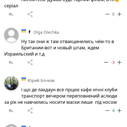
серіал
reply
share
remove
add
0
Olga Olechka
Ну так они ж там отвакцинелись чём-то в
Британии-вот и новый штам, ждём
Израильский и т.д
reply
share
remove
add
-3
Юрий Бочков
і що де лакдаун все прцює кафе нічні клуби
транспорт вечером переповнений аслюди
за рік не навчились носити маски лише під носом
reply
share
remove
add
4