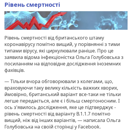
Рівень смертності
Рівень смертності від британського штаму
коронавірусу помітно вищий, у порівнянні з тими
типами вірусу, які циркулювали раніше. Про це
заявила відома інфекціоністка Ольга Голубовська з
посиланням на відповідне дослідження іноземних
фахівців.
— Тільки вчора обговорювали з колегами, що,
враховуючи таку велику кількість важких хворих,
ймовірно, британський варіант все-таки не тільки
легше передається, але є і більш смертоносним. І
ось з'явилось дослідження, яке це підтверджує -
рівень смертності від варіанту В.1.1.7 помітно
вищий, ніж від інших варіантів, — написала Ольга
Голубовська на своїй сторінці у Facebook.