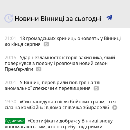
Новини Вінниці за сьогодні
21:01
18 громадських криниць оновлять у Вінниці
до кінця серпня
photo_camera
20:15
Удар незламності: історія захисника, який
повернувся з полону і розпочав новий сезон
Прем’єр-ліги
photo_camera
20:01
У Вінниці перевірили повітря на тлі
аномальної спеки: чи є перевищення
photo_camera
19:30
«Син занедужав після бойових травм, то я
сіла на комбайн»: відома співачка збирає хліб
play_circle_filled
«Сертифікати добра»: у Вінниці знову
Від читача
допомагають тим, хто потребує підтримки