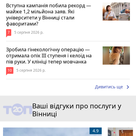
Вступна кампанія побила рекорд —
майже 1,2 мільйона заяв. Які
університети у Вінниці стали
фаворитами?
7
5 серпня 2026 р.
Зробила гінекологічну операцію —
отримала опік ІІІ ступеня і келоїд на
пів руки. У клініці тепер мовчанка
10
5 серпня 2026 р.
keyboard_arrow_right
Дивитись ще
Ваші відгуки про послуги у
Вінниці
4.9