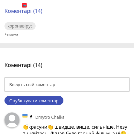
Коментарі (14)
коронавірус
Коментарі (14)
Опублікувати коментар
Dmytro Chaika
👏красуни👏 швидше, вище, сильніше. Незу
пиняйтесь. Думав буде гарний фільм, а ні🙂 -