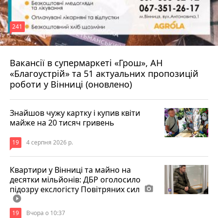
241
Вакансії в супермаркеті «Грош», АН
4 серпня 2026 р.
«Благоустрій» та 51 актуальних пропозицій
роботи у Вінниці (оновлено)
Знайшов чужу картку і купив квіти
майже на 20 тисяч гривень
19
4 серпня 2026 р.
Квартири у Вінниці та майно на
десятки мільйонів: ДБР оголосило
підозру екслогісту Повітряних сил
photo_camera
play_circle_filled
19
Вчора о 10:37