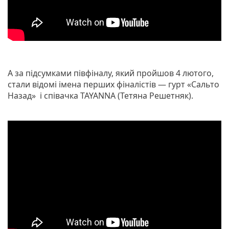
А за підсумками півфіналу, який пройшов 4 лютого,
стали відомі імена перших фіналістів — гурт «Сальто
Назад» і співачка TAYANNA (Тетяна Решетняк).