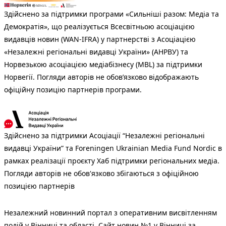
Здійснено за підтримки програми «Сильніші разом: Медіа та
Демократія», що реалізується Всесвітньою асоціацією
видавців новин (WAN-IFRA) у партнерстві з Асоціацією
«Незалежні регіональні видавці України» (АНРВУ) та
Норвезькою асоціацією медіабізнесу (MBL) за підтримки
Норвегії. Погляди авторів не обов’язково відображають
офіційну позицію партнерів програми.
Здійснено за підтримки Асоціації “Незалежні регіональні
видавці України” та Foreningen Ukrainian Media Fund Nordic в
рамках реалізації проєкту Хаб підтримки регіональних медіа.
Погляди авторів не обов'язково збігаються з офіційною
позицією партнерів
Незалежний новинний портал з оперативним висвітленням
подій у Вінниці та області. Сайт новин №1 у Вінниці за