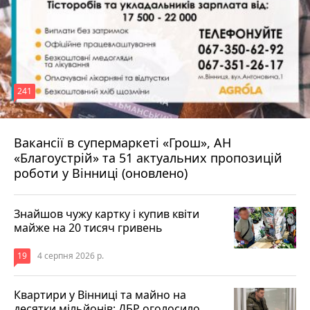
241
Вакансії в супермаркеті «Грош», АН
4 серпня 2026 р.
«Благоустрій» та 51 актуальних пропозицій
роботи у Вінниці (оновлено)
Знайшов чужу картку і купив квіти
майже на 20 тисяч гривень
19
4 серпня 2026 р.
Квартири у Вінниці та майно на
десятки мільйонів: ДБР оголосило