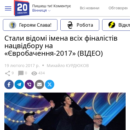
Пишеш ти! Коментує
Всі новини
Обговорен
Вінниця
Героям Слава!
Робота
Відк
Стали відомі імена всіх фіналістів
нацвідбору на
«Євробачення-2017» (ВІДЕО)
19 лютого 2017 р.
Михайло КУРДЮКОВ
chat_bubble
share
visibility
9
0
434