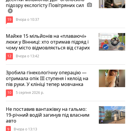
підозру екслогісту Повітряних сил
photo_camera
play_circle_filled
19
Вчора о 10:37
Майже 15 мільйонів на «плаваючі»
люки у Вінниці: хто отримав підряд і
чому місто відмовляється від старих
12
Вчора о 13:42
Зробила гінекологічну операцію —
отримала опік ІІІ ступеня і келоїд на
пів руки. У клініці тепер мовчанка
10
5 серпня 2026 р.
Не поставив вантажівку на гальмо:
19-річний водій загинув під власним
авто
9
Вчора о 13:13