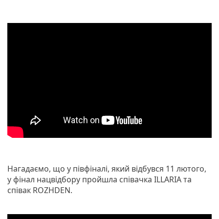
Нагадаємо, що у півфіналі, який відбувся 11 лютого,
у фінал нацвідбору пройшла співачка ILLARIA та
співак ROZHDEN.