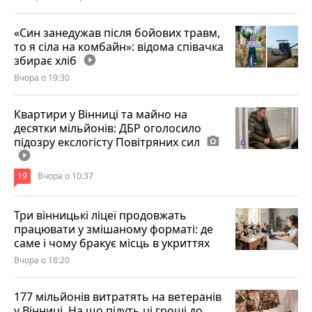
«Син занедужав після бойових травм,
то я сіла на комбайн»: відома співачка
збирає хліб
play_circle_filled
Вчора о 19:30
Квартири у Вінниці та майно на
десятки мільйонів: ДБР оголосило
підозру екслогісту Повітряних сил
photo_camera
play_circle_filled
19
Вчора о 10:37
Три вінницькі ліцеї продовжать
працювати у змішаному форматі: де
саме і чому бракує місць в укриттях
Вчора о 18:20
177 мільйонів витратять на ветеранів
у Вінниці. На що підуть ці гроші до