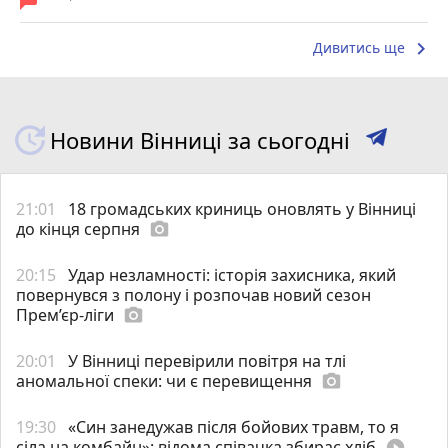
keyboard_arrow_right
Дивитись ще
Новини Вінниці за сьогодні
21:01
18 громадських криниць оновлять у Вінниці
до кінця серпня
photo_camera
20:15
Удар незламності: історія захисника, який
повернувся з полону і розпочав новий сезон
Прем’єр-ліги
photo_camera
20:01
У Вінниці перевірили повітря на тлі
аномальної спеки: чи є перевищення
photo_camera
19:30
«Син занедужав після бойових травм, то я
сіла на комбайн»: відома співачка збирає хліб
play_circle_filled