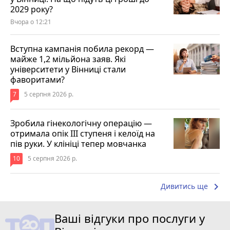
2029 року?
Вчора о 12:21
Вступна кампанія побила рекорд —
майже 1,2 мільйона заяв. Які
університети у Вінниці стали
фаворитами?
7
5 серпня 2026 р.
Зробила гінекологічну операцію —
отримала опік ІІІ ступеня і келоїд на
пів руки. У клініці тепер мовчанка
10
5 серпня 2026 р.
keyboard_arrow_right
Дивитись ще
Ваші відгуки про послуги у