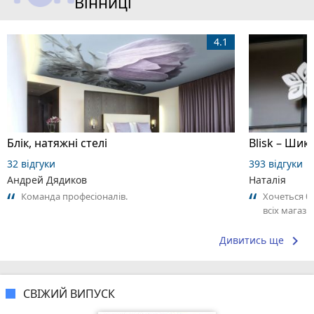
Вінниці
4.1
Блік, натяжні стелі
32 відгуки
393 відгуки
Андрей Дядиков
Наталія
Команда професіоналів.
Хочеться б
всіх магази
багато іншо
keyboard_arrow_right
Дивитись ще
СВІЖИЙ ВИПУСК