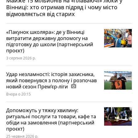
Майже 15 мільйонів на «плаваючі» люки у
Вінниці: хто отримав підряд і чому місто
відмовляється від старих
«Пакунок школяра»: де у Вінниці
витратити державну допомогу на
підготовку до школи (партнерський
проєкт)
3 серпня 2026 р.
Удар незламності: історія захисника,
який повернувся з полону і розпочав
новий сезон Прем’єр-ліги
photo_camera
Вчора о 20:15
Допоможуть у тяжку хвилину:
ритуальні послуги та товари, кафе та
обіди на замовлення (партнерський
проєкт)
25 червня 2026 р.