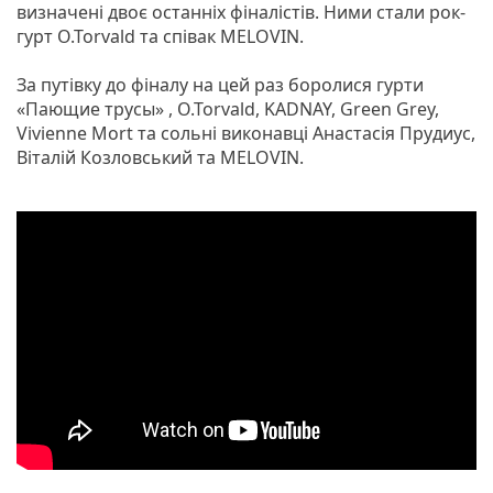
визначені двоє останніх фіналістів. Ними стали рок-
гурт O.Torvald та співак MELOVIN.
За путівку до фіналу на цей раз боролися гурти
«Пающие трусы» , O.Torvald, KADNAY, Green Grey,
Vivienne Mort та сольні виконавці Анастасія Прудиус,
Віталій Козловський та MELOVIN.