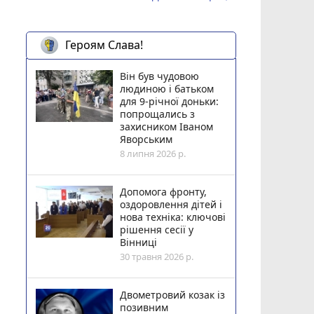
Героям Слава!
Він був чудовою
людиною і батьком
для 9-річної доньки:
попрощались з
захисником Іваном
Яворським
8 липня 2026 р.
Допомога фронту,
оздоровлення дітей і
нова техніка: ключові
рішення сесії у
Вінниці
30 травня 2026 р.
Двометровий козак із
позивним