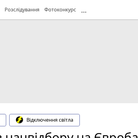
...
Розслідування
Фотоконкурс
Відключення світла
в нацвідбору на Євроб