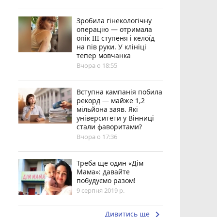
Зробила гінекологічну
операцію — отримала
опік ІІІ ступеня і келоїд
на пів руки. У клініці
тепер мовчанка
Вчора о 18:55
Вступна кампанія побила
рекорд — майже 1,2
мільйона заяв. Які
університети у Вінниці
стали фаворитами?
Вчора о 17:36
Треба ще один «Дім
Мама»: давайте
побудуємо разом!
9 серпня 2019 р.
keyboard_arrow_right
Дивитись ще