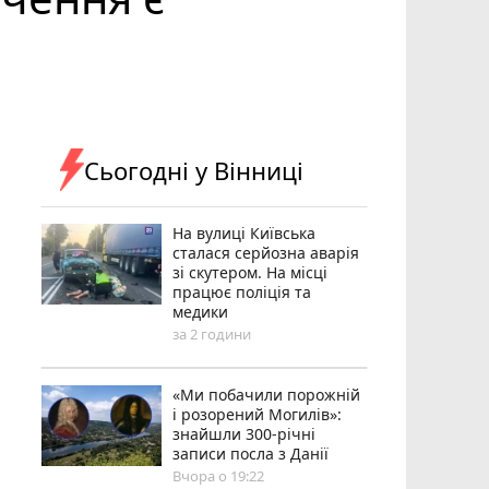
Сьогодні у Вінниці
На вулиці Київська
сталася серйозна аварія
зі скутером. На місці
працює поліція та
медики
за 2 години
«Ми побачили порожній
і розорений Могилів»:
знайшли 300-річні
записи посла з Данії
Вчора о 19:22