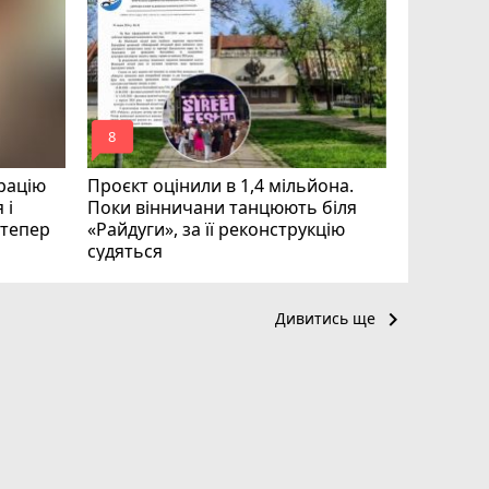
занепада
відновле
mode_comment
mode_comment
8
15
рацію
Проєкт оцінили в 1,4 мільйона.
 і
Поки вінничани танцюють біля
і тепер
«Райдуги», за її реконструкцію
судяться
keyboard_arrow_right
Дивитись ще