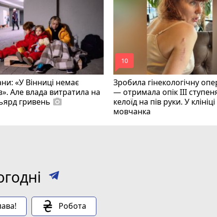
mode_comment
10
ни: «У Вінниці немає
Зробила гінекологічну опе
в». Але влада витратила на
— отримала опік ІІІ ступеня
льярд гривень
келоїд на пів руки. У клініц
photo_camera
мовчанка
огодні
ава!
Робота