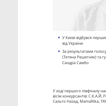
У Києві відбувся перш
від України
За результатами голос
(Тетяна Решетняк) та г
Сандра Самбо
У ході першого півфіналу н
вісім конкурсантів: С.К.А.Й,
Сальто Назад, MamaRika, TA