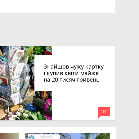
Знайшов чужу картку
і купив квіти майже
на 20 тисяч гривень
mode_comment
19
Парк біл