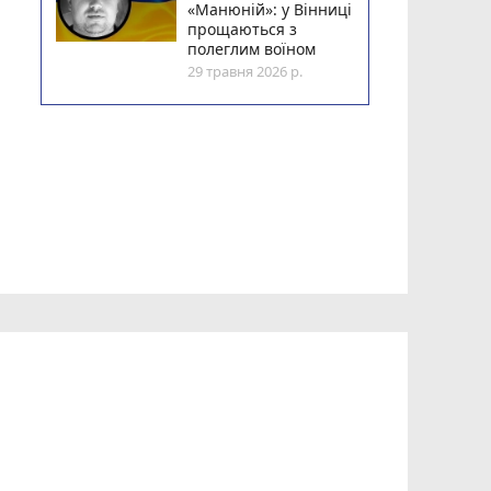
«Манюній»: у Вінниці
прощаються з
полеглим воїном
29 травня 2026 р.