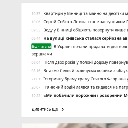
Квартири у Вінниці та майно на десятки м
10:37
Сергій Собко з Літина стане заступником
10:06
Воду у Вінниці обіцяють повернути лише 
09:53
На вулиці Київська сталася серйозна ав
09:44
Від читача
В Україні почали продавати два нові 
вершками
Після двох років у полоні додому поверну
09:04
Вітаємо Левів й освячуємо кошики з яблук
08:16
Історичну браму храму Святого Флоріана
21:01
П'янючий водій лаявся та кидався на пат
20:07
«Ми побачили порожній і розорений Мог
19:22
Після +38 погода різко зміниться. Коли В
19:13
keyboard_arrow_right
Дивитись ще
Зробила гінекологічну операцію — отрима
18:55
мовчанка
75-річний господар будинку травмувався п
18:07