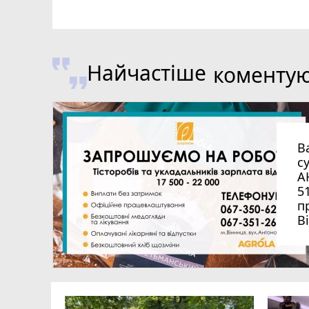
Найчастіше
коменту
В
с
А
5
п
В
ьйона.