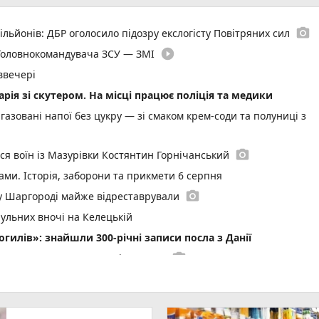
photo_camera
ільйонів: ДБР оголосило підозру екслогісту Повітряних сил
play_circle_filled
 Головнокомандувача ЗСУ — ЗМІ
ввечері
арія зі скутером. На місці працює поліція та медики
газовані напої без цукру — зі смаком крем-соди та полуниці з
photo_camera
вся воїн із Мазурівки Костянтин Горнічанський
ами. Історія, заборони та прикмети 6 серпня
photo_camera
 у Шаргороді майже відреставрували
рульних вночі на Келецькій
илів»: знайшли 300-річні записи посла з Данії
photo_camera
інниччину накриють дощі та грози
ла опік ІІІ ступеня і келоїд на пів руки. У клініці тепер
ід час пожежі у селі Кобильня