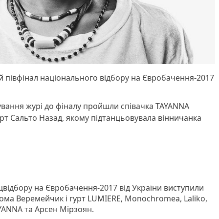
ий півфінал національного відбору на Євробачення-2017
ування журі до фіналу пройшли співачка TAYANNA
урт Сальто Назад, якому підтанцьовувала вінничанка
ацвідбору на Євробачення-2017 від України виступили
 Рома Веремейчик і гурт LUMIERE, Monochromea, Laliko,
YANNA та Арсен Мірзоян.