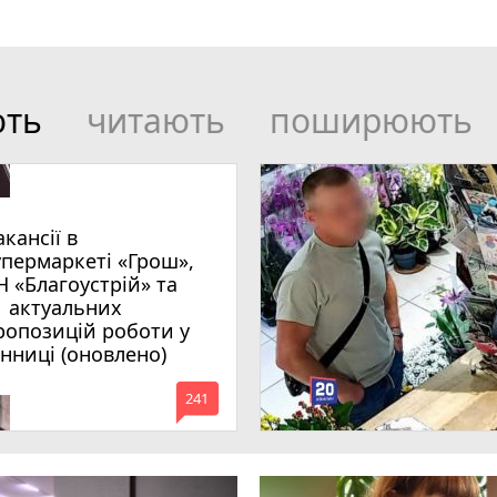
ють
читають
поширюють
акансії в
упермаркеті «Грош»,
Н «Благоустрій» та
1 актуальних
ропозицій роботи у
інниці (оновлено)
mode_comment
241