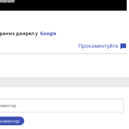
браних джерел у
Google
Прокоментуйте
chat_bubble
 коментар