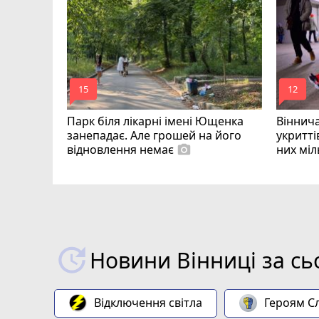
ь біля
укцію
mode_comment
mode_comment
15
12
Парк біля лікарні імені Ющенка
Віннича
занепадає. Але грошей на його
укритті
відновлення немає
них мі
photo_camera
Новини Вінниці за сь
Відключення світла
Героям Сл