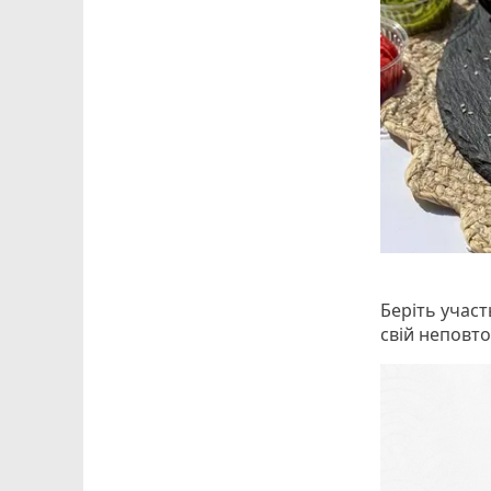
Беріть участ
свій неповт