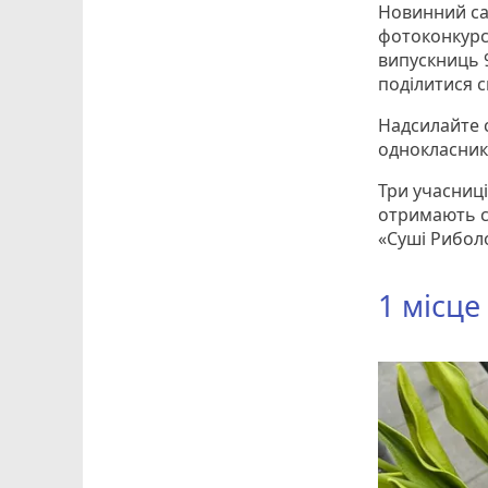
Новинний с
фотоконкур
випускниць 9
поділитися 
Надсилайте с
однокласникі
Три учасниці
отримають с
«Суші Рибол
1 місце