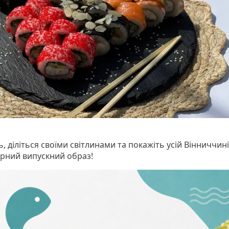
ь, діліться своїми світлинами та покажіть усій Вінниччин
орний випускний образ!