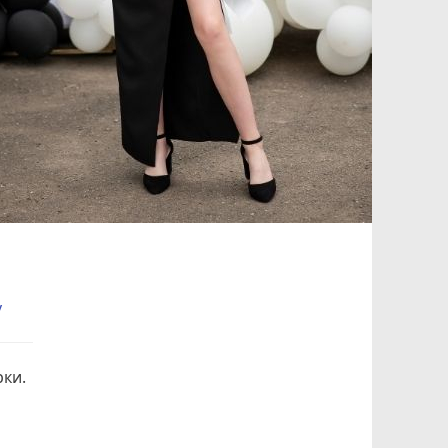
v
рки.