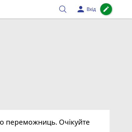
person
create
Вхід
мо переможниць. Очікуйте