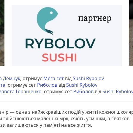
а Демчук
, отримує
Мега сет
від
Sushi Rybolov
та
, отримує сет
Риболов
від
Sushi Rybolov
завета Геращенко
, отримує сет
Риболов
від
Sushi Rybolo
чір — одна з найяскравіших подій у житті кожної школя
и здійснюються маленькі мрії, сяють усмішки, а святкові
ази залишаються у пам'яті на все життя.