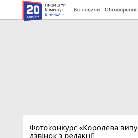
Пишеш ти!
Всі новини
Обговорення
Коментує
Вінниця
Фотоконкурс «Королева випус
дзвінок з редакції