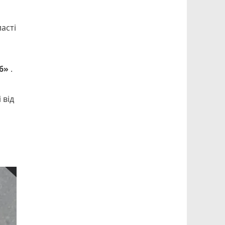
ласті
6»
.
 від