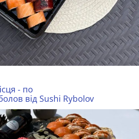
ісця - по
болов
від
Sushi Rybolov