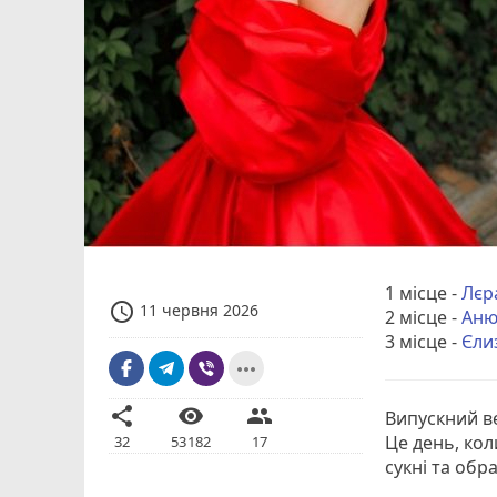
1 місце -
Лєр
access_time
11 червня 2026
2 місце -
Аню
3 місце -
Єли
more_horiz
share
visibility
people
Випускний ве
Це день, кол
32
53182
17
сукні та обр