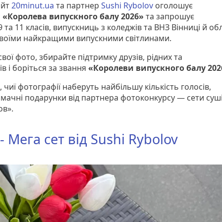
айт
20minut.ua
та партнер
Sushi Rybolov
оголошує
с
«Королева випускного балу 2026»
та запрошує
 та 11 класів, випускниць з коледжів та ВНЗ Вінниці й об
своїми найкращими випускними світлинами.
вої фото, збирайте підтримку друзів, рідних та
в і боріться за звання
«Королеви випускного балу 202
, чиї фотографії наберуть найбільшу кількість голосів,
мачні подарунки від партнера фотоконкурсу — сети суші
ов».
 -
Мега сет
від
Sushi Rybolov