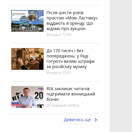
Після шести років
простою «Мою Ластівку»
віддають в оренду. Що
відомо про аукціон
Вчора о 12:56
До 170 тисяч і без
попереджень: у Раді
готують великі штрафи
за російську музику
Вчора о 12:01
RIA закликає читачів
підтримати вінницький
бізнес
20 березня 2020 р.
keyboard_arrow_right
Дивитись ще