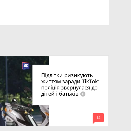
Підлітки ризикують
життям заради TikTok:
поліція звернулася до
дітей і батьків
play_circle_filled
mode_comment
14