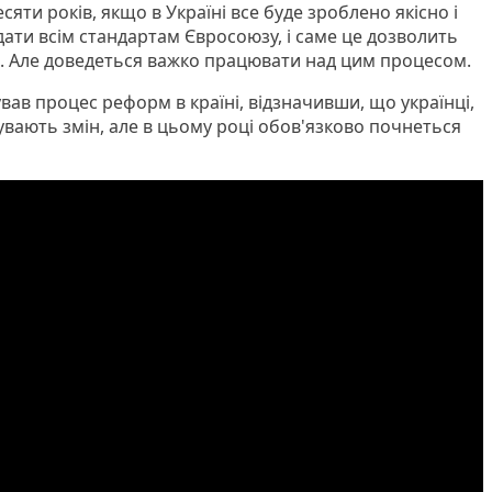
сяти років, якщо в Україні все буде зроблено якісно і
дати всім стандартам Євросоюзу, і саме це дозволить
з. Але доведеться важко працювати над цим процесом.
ав процес реформ в країні, відзначивши, що українці,
увають змін, але в цьому році обов'язково почнеться