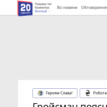
Пишеш ти!
Всі новини
Обговорення
Коментує
Вінниця
Героям Слава!
Робота
Гройсман поясн