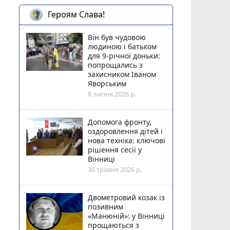
Героям Слава!
Він був чудовою
людиною і батьком
для 9-річної доньки:
попрощались з
захисником Іваном
Яворським
8 липня 2026 р.
Допомога фронту,
оздоровлення дітей і
нова техніка: ключові
рішення сесії у
Вінниці
30 травня 2026 р.
Двометровий козак із
позивним
«Манюній»: у Вінниці
прощаються з