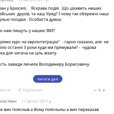
ан у Брюселі. Яскрава подія. Що цікавить ниших
йських друзів, та наш Уряд? І чому так обережні наші
цілью поїздки . Особиста думка:
м пишуть у наших ЗМІ?
ремо курс на євроінтеграцію" - гарно сказано, але не
іло останні 3 роки куди ми прямували? - чудова
ка для читача на ціль візиту.
ість завжди личила Володимиру Борисовичу.
Читати далі
икладу заяви пана Гройсмана у Брюселі.
овісти
Поділитися
3
share
remove
add
ман у Брюсселі запевнив, що олігархи не
нов Иван
11 лютого 2017 р.
олюють український парламент"
//www.unian.ua/politics/1769937-groysman-u-bryusseli-
не вин поясныв а йому пояснылы а вин переказав