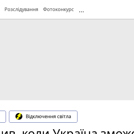
...
Розслідування
Фотоконкурс
Відключення світла
ив, коли Україна змож