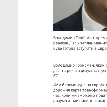
Володимир Гройсман, прем'єр
реалізації всіх запланованих
буде готова вступити в Євр
Володимир Гройсман, який р
десять років в результаті у
ЄС.
«Ми беремо курс на євроінте
дорожня карта трансформаці
час, коли ми зможемо подати
розуміти - ми повинні викон