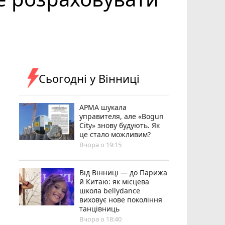
Сьогодні у Вінниці
АРМА шукала
управителя, але «Bogun
City» знову будують. Як
це стало можливим?
Вчора о 19:15
Від Вінниці — до Парижа
й Китаю: як місцева
школа bellydance
виховує нове покоління
танцівниць
Вчора о 18:40