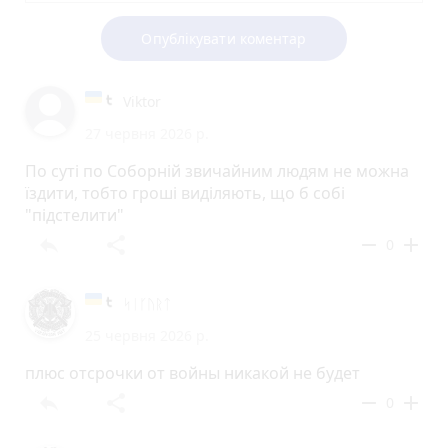
Опублікувати коментар
Viktor
27 червня 2026 р.
По суті по Соборній звичайним людям не можна
їздити, тобто гроші виділяють, що б собі
"підстелити"
reply
share
remove
add
0
ᛋᛁᚴᚢᚱᛏ
25 червня 2026 р.
плюс отсрочки от войны никакой не будет
reply
share
remove
add
0