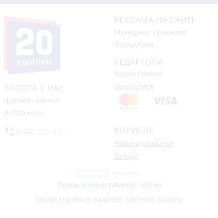
РЕКЛАМА НА САЙТІ
Менеджер з реклами
Звернутися
РЕДАКТОРИ
Вадим Павлов
Звернутися
РОБОТА У НАС
Шукаєм таланти
Детальніше
КОРИСНЕ
phone_in_talk
(0432) 555 -111
Новини компаній
Огляди
Правила користування сайтом
Умови і правила надання платного доступу