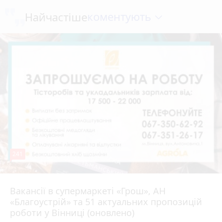
коментують
Найчастіше
241
Вакансії в супермаркеті «Грош», АН
4 серпня 2026 р.
«Благоустрій» та 51 актуальних пропозицій
роботи у Вінниці (оновлено)