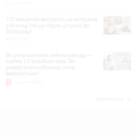
Вчора о 18:20
177 мільйонів витратять на ветеранів
у Вінниці. На що підуть ці гроші до
2029 року?
Вчора о 12:21
Вступна кампанія побила рекорд —
майже 1,2 мільйона заяв. Які
університети у Вінниці стали
фаворитами?
7
5 серпня 2026 р.
keyboard_arrow_right
Дивитись ще