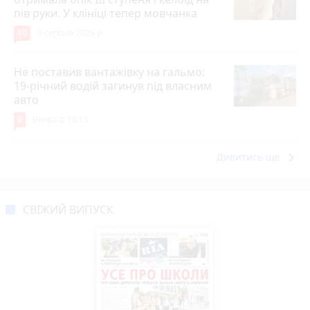
пів руки. У клініці тепер мовчанка
10
5 серпня 2026 р.
Не поставив вантажівку на гальмо:
19-річний водій загинув під власним
авто
9
Вчора о 13:13
keyboard_arrow_right
Дивитись ще
СВІЖИЙ ВИПУСК