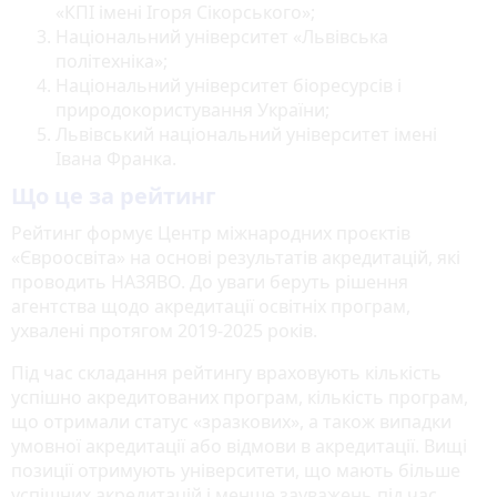
«КПІ імені Ігоря Сікорського»;
Національний університет «Львівська
політехніка»;
Національний університет біоресурсів і
природокористування України;
Львівський національний університет імені
Івана Франка.
Що це за рейтинг
Рейтинг формує Центр міжнародних проєктів
«Євроосвіта» на основі результатів акредитацій, які
проводить НАЗЯВО. До уваги беруть рішення
агентства щодо акредитації освітніх програм,
ухвалені протягом 2019-2025 років.
Під час складання рейтингу враховують кількість
успішно акредитованих програм, кількість програм,
що отримали статус «зразкових», а також випадки
умовної акредитації або відмови в акредитації. Вищі
позиції отримують університети, що мають більше
успішних акредитацій і менше зауважень під час