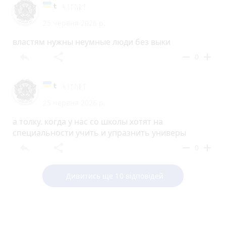
ᛋᛁᚴᚢᚱᛏ
25 червня 2026 р.
властям нужны неумные люди без выки
reply
share
remove
add
0
ᛋᛁᚴᚢᚱᛏ
25 червня 2026 р.
а толку. когда у нас со школы хотят на
специальности учить и упразнить универы
reply
share
remove
add
0
Дивитись ще 10 відповідей