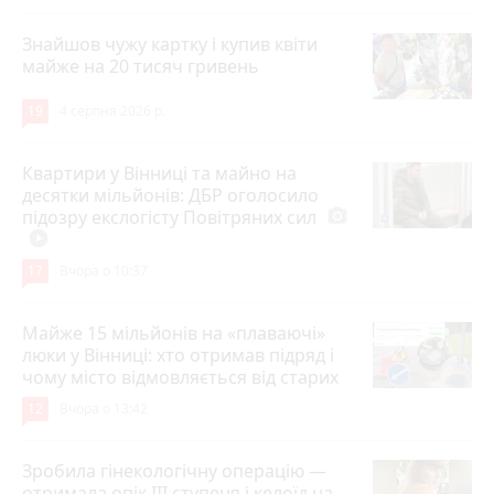
Знайшов чужу картку і купив квіти
майже на 20 тисяч гривень
19
4 серпня 2026 р.
Квартири у Вінниці та майно на
десятки мільйонів: ДБР оголосило
підозру екслогісту Повітряних сил
photo_camera
play_circle_filled
17
Вчора о 10:37
Майже 15 мільйонів на «плаваючі»
люки у Вінниці: хто отримав підряд і
чому місто відмовляється від старих
12
Вчора о 13:42
Зробила гінекологічну операцію —
отримала опік ІІІ ступеня і келоїд на