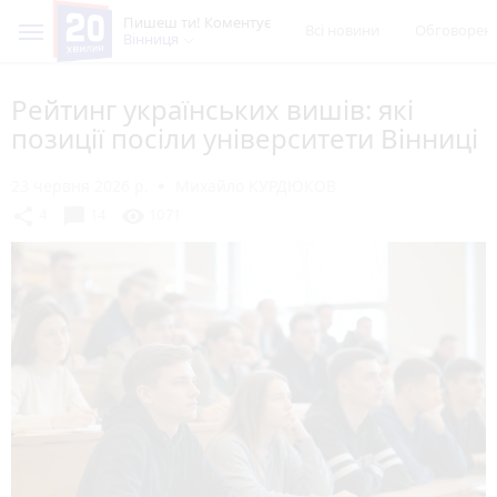
Пишеш ти! Коментує
Всі новини
Обговорен
Вінниця
Рейтинг українських вишів: які
позиції посіли університети Вінниці
23 червня 2026 р.
Михайло КУРДЮКОВ
chat_bubble
share
visibility
4
14
1071