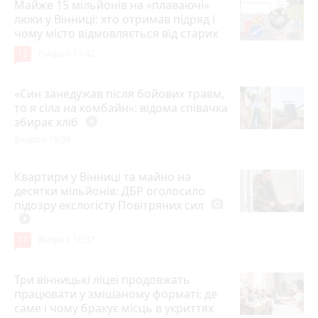
Майже 15 мільйонів на «плаваючі»
люки у Вінниці: хто отримав підряд і
чому місто відмовляється від старих
12
Вчора о 13:42
«Син занедужав після бойових травм,
то я сіла на комбайн»: відома співачка
збирає хліб
play_circle_filled
Вчора о 19:30
Квартири у Вінниці та майно на
десятки мільйонів: ДБР оголосило
підозру екслогісту Повітряних сил
photo_camera
play_circle_filled
17
Вчора о 10:37
Три вінницькі ліцеї продовжать
працювати у змішаному форматі: де
саме і чому бракує місць в укриттях