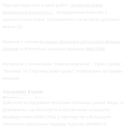
Редакція керується в своїй роботі
"Кодексом етики
українського журналіста"
, затвердженим Комісією з
журналістської етики. Поскаржитись на матеріал до Комісії
можна
тут
Видання є членом
Асоціації Незалежні регіональні видавці
України
та Всесвітньої асоціації видавців
WAN-IFRA
Матеріали з позначками "Новини компаній", "Прес-служба",
"Реклама" та "Партнерський проєкт" опубліковані на правах
реклами.
Здійснено за підтримки програми «Сильніші разом: Медіа та
Демократія», що реалізується Всесвітньою асоціацією
видавців новин (WAN-IFRA) у партнерстві з Асоціацією
«Незалежні регіональні видавці України» (АНРВУ) та