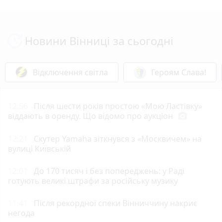
Новини Вінниці за сьогодні
Відключення світла
Героям Слава!
12:56
Після шести років простою «Мою Ластівку»
віддають в оренду. Що відомо про аукціон
photo_camera
12:21
Скутер Yamaha зіткнувся з «Москвичем» на
вулиці Київській
12:01
До 170 тисяч і без попереджень: у Раді
готують великі штрафи за російську музику
11:41
Після рекордної спеки Вінниччину накриє
негода