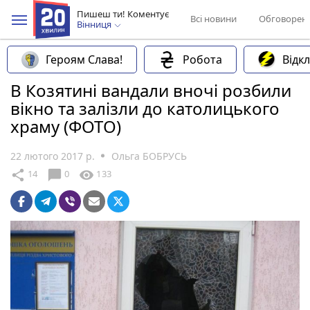
Пишеш ти! Коментує
Всі новини
Обговорен
Вінниця
Героям Слава!
Робота
Відк
В Козятині вандали вночі розбили
вікно та залізли до католицького
храму (ФОТО)
22 лютого 2017 р.
Ольга БОБРУСЬ
chat_bubble
share
visibility
14
0
133