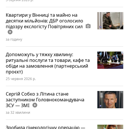
Квартири у Вінниці та майно на
десятки мільйонів: ДБР оголосило
підозру екслогісту Повітряних сил
photo_camera
play_circle_filled
за годину
Допоможуть у тяжку хвилину:
ритуальні послуги та товари, кафе та
обіди на замовлення (партнерський
проєкт)
25 червня 2026 р.
Сергій Собко з Літина стане
заступником Головнокомандувача
ЗСУ — ЗМІ
play_circle_filled
за 32 хвилини
Зробила гінекологічну операцію —