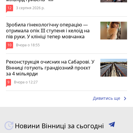
12
3 серпня 2026 р.
Зробила гінекологічну операцію —
отримала опік ІІІ ступеня і келоїд на
пів руки. У клініці тепер мовчанка
10
Вчора о 18:55
Реконструкція очисних на Сабарові. У
Вінниці готують грандіозний проєкт
за 4 мільярди
9
Вчора о 12:27
keyboard_arrow_right
Дивитись ще
Новини Вінниці за сьогодні