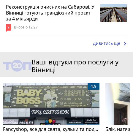
Реконструкція очисних на Сабарові. У
Вінниці готують грандіозний проєкт
за 4 мільярди
9
Вчора о 12:27
keyboard_arrow_right
Дивитись ще
Ваші відгуки про послуги у
Вінниці
4.9
Fancyshop, все для свята, кульки та подарунки
Блік, натяжн