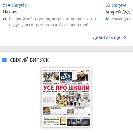
514 відгуків
32 відгуки
Наталя
Андрей Дяди
Великий вибір кульок, яскраві кольори, якісно
Команда пр
надуті, довго тримаються. Дуже привітний
персонал, допомогли з вибором і...
keyboard_arrow_right
Дивитись ще
СВІЖИЙ ВИПУСК