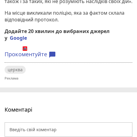
також і за таких, які не розуміють наслідків своїх дій».
На місце викликали поліцію, яка за фактом склала
відповідний протокол.
Додайте 20 хвилин до вибраних джерел
у
Google
Прокоментуйте
chat_bubble
церква
Коментарі