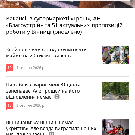
Вакансії в супермаркеті «Грош», АН
4 серпня 2026 р.
«Благоустрій» та 51 актуальних пропозицій
роботи у Вінниці (оновлено)
Знайшов чужу картку і купив квіти
майже на 20 тисяч гривень
19
4 серпня 2026 р.
Парк біля лікарні імені Ющенка
занепадає. Але грошей на його
відновлення немає
photo_camera
15
3 серпня 2026 р.
Вінничани: «У Вінниці немає
укриттів». Але влада витратила на них
мільярд гривень
photo_camera