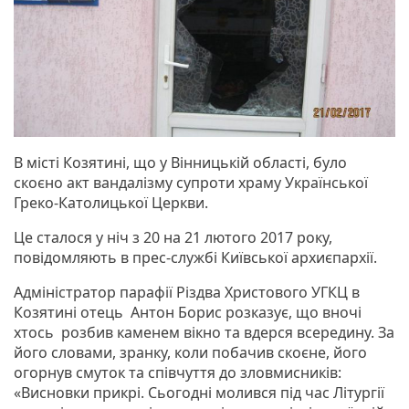
В місті Козятині, що у Вінницькій області, було
скоєно акт вандалізму супроти храму Української
Греко-Католицької Церкви.
Це сталося у ніч з 20 на 21 лютого 2017 року,
повідомляють в прес-службі Київської архиєпархії.
Адміністратор парафії Різдва Христового УГКЦ в
Козятині отець Антон Борис розказує, що вночі
хтось розбив каменем вікно та вдерся всередину. За
його словами, зранку, коли побачив скоєне, його
огорнув смуток та співчуття до зловмисників:
«Висновки прикрі. Сьогодні молився під час Літургії