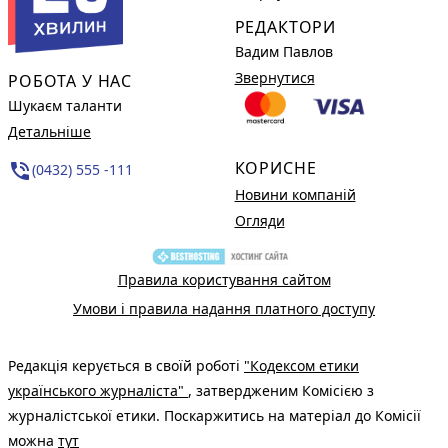
РЕДАКТОРИ
Вадим Павлов
Звернутися
РОБОТА У НАС
Шукаєм таланти
Детальніше
КОРИСНЕ
phone_in_talk
(0432) 555 -111
Новини компаній
Огляди
Правила користування сайтом
Умови і правила надання платного доступу
Редакція керується в своїй роботі
"Кодексом етики
українського журналіста"
, затвердженим Комісією з
журналістської етики. Поскаржитись на матеріал до Комісії
можна
тут