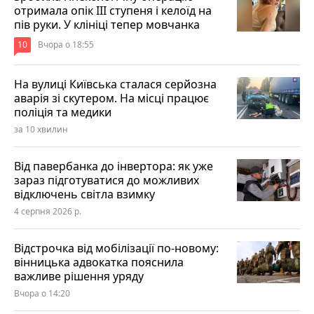
отримала опік ІІІ ступеня і келоїд на
пів руки. У клініці тепер мовчанка
10
Вчора о 18:55
На вулиці Київська сталася серйозна
аварія зі скутером. На місці працює
поліція та медики
за 10 хвилин
Від павербанка до інвертора: як уже
зараз підготуватися до можливих
відключень світла взимку
4 серпня 2026 р.
Відстрочка від мобілізації по-новому:
вінницька адвокатка пояснила
важливе рішення уряду
Вчора о 14:20