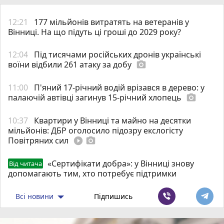
12:21
177 мільйонів витратять на ветеранів у
Вінниці. На що підуть ці гроші до 2029 року?
12:04
Під тисячами російських дронів українські
воїни відбили 261 атаку за добу
photo_camera
11:00
П'яний 17-річний водій врізався в дерево: у
палаючій автівці загинув 15-річний хлопець
photo_camera
10:37
Квартири у Вінниці та майно на десятки
мільйонів: ДБР оголосило підозру екслогісту
Повітряних сил
play_circle_filled
photo_camera
«Сертифікати добра»: у Вінниці знову
Від читача
допомагають тим, хто потребує підтримки
Всі новини
Підпишись