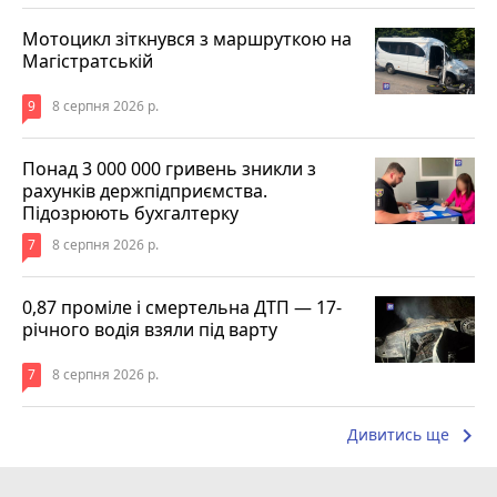
Мотоцикл зіткнувся з маршруткою на
Магістратській
9
8 серпня 2026 р.
Понад 3 000 000 гривень зникли з
рахунків держпідприємства.
Підозрюють бухгалтерку
7
8 серпня 2026 р.
0,87 проміле і смертельна ДТП — 17-
річного водія взяли під варту
7
8 серпня 2026 р.
keyboard_arrow_right
Дивитись ще