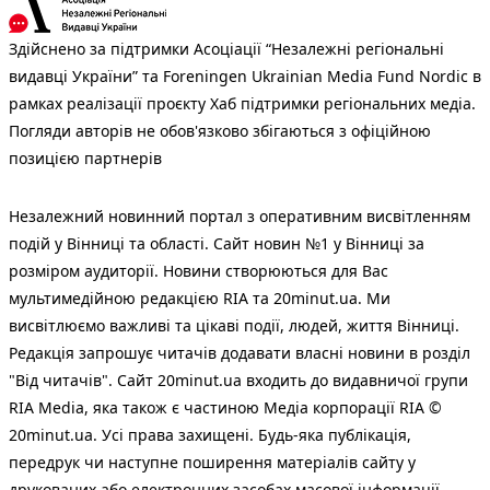
Здійснено за підтримки Асоціації “Незалежні регіональні
видавці України” та Foreningen Ukrainian Media Fund Nordic в
рамках реалізації проєкту Хаб підтримки регіональних медіа.
Погляди авторів не обов'язково збігаються з офіційною
позицією партнерів
Незалежний новинний портал з оперативним висвітленням
подій у Вінниці та області. Сайт новин №1 у Вінниці за
розміром аудиторії. Новини створюються для Вас
мультимедійною редакцією RIA та 20minut.ua. Ми
висвітлюємо важливі та цікаві події, людей, життя Вінниці.
Редакція запрошує читачів додавати власні новини в розділ
"Від читачів". Сайт 20minut.ua входить до видавничої групи
RIA Media, яка також є частиною Медіа корпорації RIA ©
20minut.ua. Усі права захищені. Будь-яка публiкацiя,
передрук чи наступне поширення матеріалів сайту у
друкованих або електронних засобах масової інформації