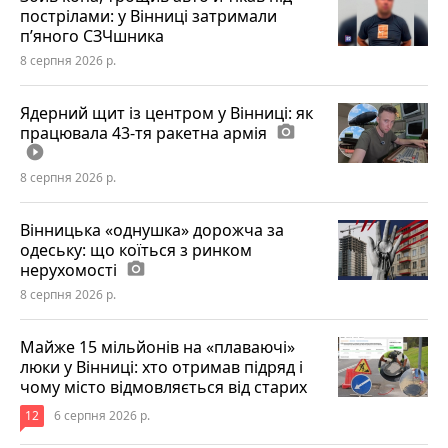
пострілами: у Вінниці затримали
п’яного СЗЧшника
8 серпня 2026 р.
Ядерний щит із центром у Вінниці: як
працювала 43-тя ракетна армія
photo_camera
play_circle_filled
8 серпня 2026 р.
Вінницька «однушка» дорожча за
одеську: що коїться з ринком
нерухомості
photo_camera
8 серпня 2026 р.
Майже 15 мільйонів на «плаваючі»
люки у Вінниці: хто отримав підряд і
чому місто відмовляється від старих
12
6 серпня 2026 р.