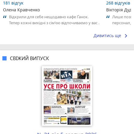
181 відгук
268 відгуків
Олена Кравченко
Вікторія Дуд
Відкрили для себе нещодавно кафе Ґанок.
Лише позит
Тепер кожні вихідні з сімʼєю відпочиваємо у вас .
персонал,я
Можна вже назвати нашим сімейним...
keyboard_arrow_right
Дивитись ще
СВІЖИЙ ВИПУСК