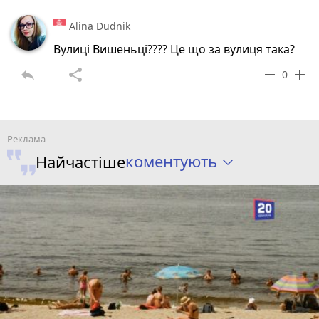
Alina Dudnik
Вулиці Вишеньці???? Це що за вулиця така?
reply
share
remove
add
0
коментують
Найчастіше