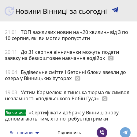
Новини Вінниці за сьогодні
21:01
ТОП важливих новин на «20 хвилин» від 3 по
10 серпня, які ви могли пропустити
20:11
До 31 серпня вінничанки можуть подати
заявку на безкоштовне навчання водійок
photo_camera
19:04
Будівельне сміття і бетонні блоки звезли до
озера у Вінницьких Хуторах
photo_camera
19:03
Устим Кармелюк: літинська тюрма як символ
незламності «подільського Робін Гуда»
photo_camera
«Сертифікати добра»: у Вінниці знову
Від читача
допомагають тим, хто потребує підтримки
Всі новини
Підпишись