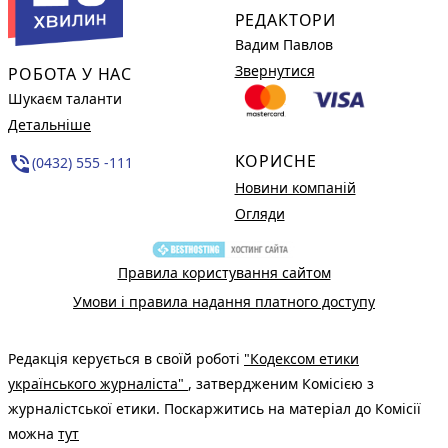
РЕДАКТОРИ
Вадим Павлов
Звернутися
РОБОТА У НАС
Шукаєм таланти
Детальніше
КОРИСНЕ
phone_in_talk
(0432) 555 -111
Новини компаній
Огляди
Правила користування сайтом
Умови і правила надання платного доступу
Редакція керується в своїй роботі
"Кодексом етики
українського журналіста"
, затвердженим Комісією з
журналістської етики. Поскаржитись на матеріал до Комісії
можна
тут