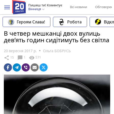
Пишеш ти! Коментує
Всі новини
Обговорен
Вінниця
Героям Слава!
Робота
Відк
В четвер мешканці двох вулиць
дев’ять годин сидітимуть без світла
20 вересня 2017 р.
Ольга БОБРУСЬ
chat_bubble
share
visibility
15
1
571