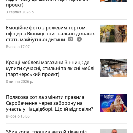
проєкт)
3 серпня 2026 р.
Емоційне фото з рожевим тортом:
офіцер з Вінниці оригінально дізнався
стать майбутньої дитини
photo_camera
play_circle_filled
Вчора о 17:07
Кращі меблеві магазини Вінниці: де
купити сучасні, стильні та якісні меблі
(партнерський проєкт)
8 липня 2026 р.
Полякова хотіла змінити правила
Євробачення через заборону на
участь у Нацвідборі. Що їй відповіли?
Вчора о 15:05
Збив копа, трощив авто й тікав під