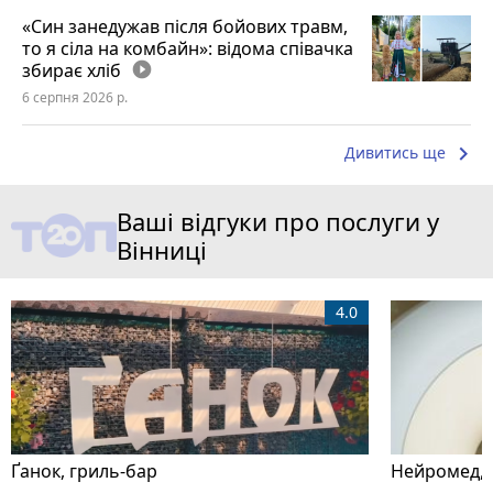
«Син занедужав після бойових травм,
то я сіла на комбайн»: відома співачка
збирає хліб
play_circle_filled
6 серпня 2026 р.
keyboard_arrow_right
Дивитись ще
Ваші відгуки про послуги у
Вінниці
4.0
Ґанок, гриль-бар
Нейромед, ц