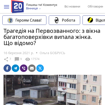
Пишеш ти! Коментує
Всі новини
Обговорен
Вінниця
Героям Слава!
Робота
Відк
Трагедія на Первозванного: з вікна
багатоповерхівки випала жінка.
Що відомо?
16 березня 2021 р.
Ольга БОБРУСЬ
chat_bubble
share
visibility
7
9
17574