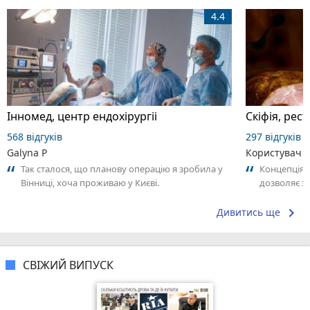
4.4
Інномед, центр ендохірургіі
Скіфія, рес
568 відгуків
297 відгуків
Galyna P
Користувач 
Так сталося, що планову операцію я зробила у
Концепція,
Вінниці, хоча проживаю у Києві.
дозволяє з
Ознайомившись з відгуками, зрозуміла, що
впливаючи н
оперуватись...
keyboard_arrow_right
Дивитись ще
СВІЖИЙ ВИПУСК