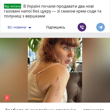
В Україні почали продавати два нові
Від читача
газовані напої без цукру — зі смаком крем-соди та
полуниці з вершками
Всі новини
Підпишись
6