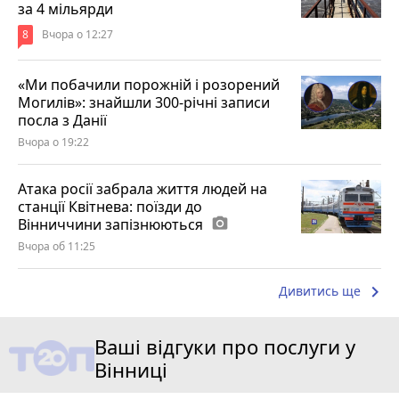
за 4 мільярди
8
Вчора о 12:27
«Ми побачили порожній і розорений
Могилів»: знайшли 300-річні записи
посла з Данії
Вчора о 19:22
Атака росії забрала життя людей на
станції Квітнева: поїзди до
Вінниччини запізнюються
photo_camera
Вчора об 11:25
keyboard_arrow_right
Дивитись ще
Ваші відгуки про послуги у
Вінниці