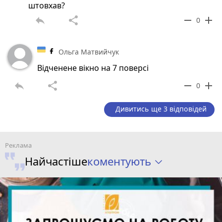
штовхав?
reply
share
remove
add
0
Ольга Матвийчук
Відченене вікно на 7 поверсі
reply
share
remove
add
0
Дивитись ще 3 відповідей
коментують
Найчастіше