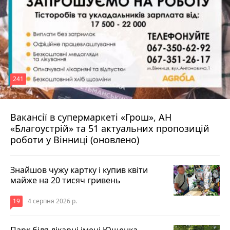
241
Вакансії в супермаркеті «Грош», АН
4 серпня 2026 р.
«Благоустрій» та 51 актуальних пропозицій
роботи у Вінниці (оновлено)
Знайшов чужу картку і купив квіти
майже на 20 тисяч гривень
19
4 серпня 2026 р.