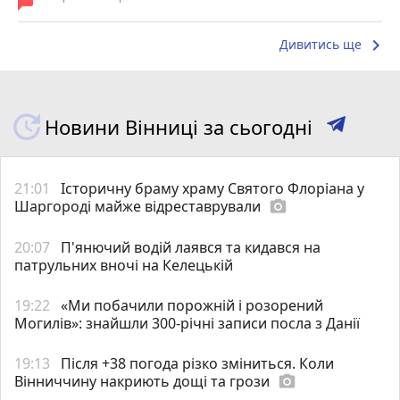
keyboard_arrow_right
Дивитись ще
Новини Вінниці за сьогодні
21:01
Історичну браму храму Святого Флоріана у
Шаргороді майже відреставрували
photo_camera
20:07
П'янючий водій лаявся та кидався на
патрульних вночі на Келецькій
19:22
«Ми побачили порожній і розорений
Могилів»: знайшли 300-річні записи посла з Данії
19:13
Після +38 погода різко зміниться. Коли
Вінниччину накриють дощі та грози
photo_camera