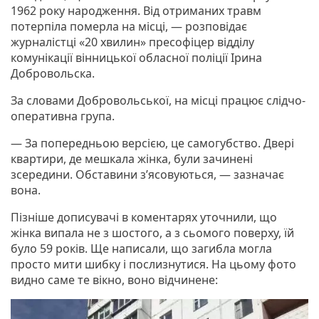
1962 року народження. Від отриманих травм
потерпіла померла на місці, — розповідає
журналістці «20 хвилин» пресофіцер відділу
комунікації вінницької обласної поліції Ірина
Добровольска.
За словами Добровольської, на місці працює слідчо-
оперативна група.
— За попередньою версією, це самогубство. Двері
квартири, де мешкала жінка, були зачинені
зсередини. Обставини з’ясовуються, — зазначає
вона.
Пізніше дописувачі в коментарях уточнили, що
жінка випала не з шостого, а з сьомого поверху, їй
було 59 років. Ще написали, що загибла могла
просто мити шибку і послизнутися. На цьому фото
видно саме те вікно, воно відчинене: