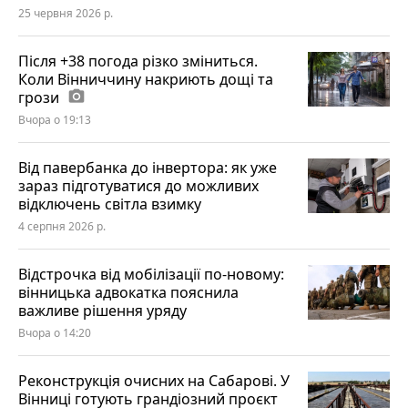
25 червня 2026 р.
Після +38 погода різко зміниться.
Коли Вінниччину накриють дощі та
грози
photo_camera
Вчора о 19:13
Від павербанка до інвертора: як уже
зараз підготуватися до можливих
відключень світла взимку
4 серпня 2026 р.
Відстрочка від мобілізації по-новому:
вінницька адвокатка пояснила
важливе рішення уряду
Вчора о 14:20
Реконструкція очисних на Сабарові. У
Вінниці готують грандіозний проєкт