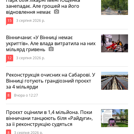
Парк біля лікарні імені Ющенка
занепадає. Але грошей на його
відновлення немає
photo_camera
15
3 серпня 2026 р.
Вінничани: «У Вінниці немає
укриттів». Але влада витратила на них
мільярд гривень
photo_camera
12
3 серпня 2026 р.
Реконструкція очисних на Сабарові. У
Вінниці готують грандіозний проєкт
за 4 мільярди
8
Вчора о 12:27
Проєкт оцінили в 1,4 мільйона. Поки
вінничани танцюють біля «Райдуги»,
за її реконструкцію судяться
8
3 серпня 2026 р.