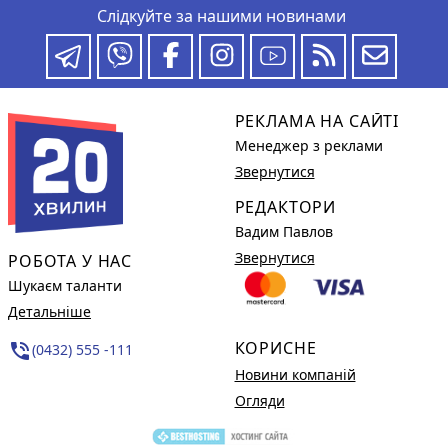
Слідкуйте за нашими новинами
РЕКЛАМА НА САЙТІ
Менеджер з реклами
Звернутися
РЕДАКТОРИ
Вадим Павлов
Звернутися
РОБОТА У НАС
Шукаєм таланти
Детальніше
КОРИСНЕ
phone_in_talk
(0432) 555 -111
Новини компаній
Огляди