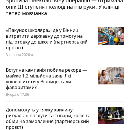
Зробила гінекологічну операцію — отримала
опік ІІІ ступеня і келоїд на пів руки. У клініці
тепер мовчанка
«Пакунок школяра»: де у Вінниці
витратити державну допомогу на
підготовку до школи (партнерський
проєкт)
3 серпня 2026 р.
Вступна кампанія побила рекорд —
майже 1,2 мільйона заяв. Які
університети у Вінниці стали
фаворитами?
Вчора о 17:36
Допоможуть у тяжку хвилину:
ритуальні послуги та товари, кафе та
обіди на замовлення (партнерський
проєкт)