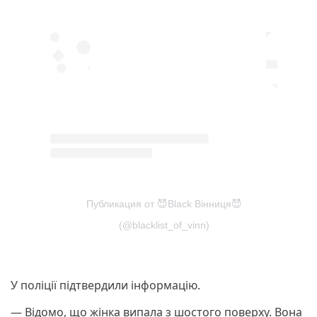
Публикация от 😈Black Вінниця😈
(@blacklist_of_vinn)
У поліції підтвердили інформацію.
— Відомо, що жінка випала з шостого поверху. Вона