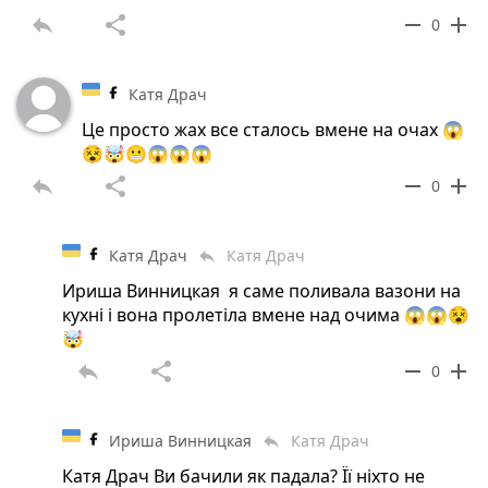
reply
share
remove
add
0
Катя Драч
Це просто жах все сталось вмене на очах 😱
😵🤯😬😱😱😱
reply
share
remove
add
0
Катя Драч
Катя Драч
reply
Ириша Винницкая я саме поливала вазони на
кухні і вона пролетіла вмене над очима 😱😱😵
🤯
reply
share
remove
add
0
Ириша Винницкая
Катя Драч
reply
Катя Драч Ви бачили як падала? Її ніхто не