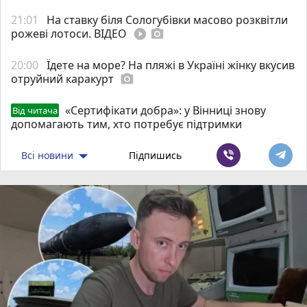
21:01
На ставку біля Сологубівки масово розквітли
рожеві лотоси. ВІДЕО
play_circle_filled
photo_camera
20:00
Їдете на море? На пляжі в Україні жінку вкусив
отруйний каракурт
photo_camera
«Сертифікати добра»: у Вінниці знову
Від читача
допомагають тим, хто потребує підтримки
Всі новини
Підпишись