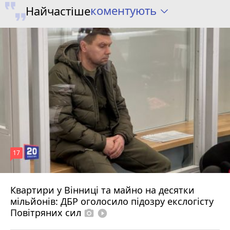
коментують
Найчастіше
17
Квартири у Вінниці та майно на десятки
6 серпня 2026 р.
мільйонів: ДБР оголосило підозру екслогісту
Повітряних сил
photo_camera
play_circle_filled