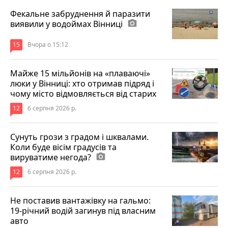
Фекальне забруднення й паразити
виявили у водоймах Вінниці
photo_camera
15
Вчора о 15:12
Майже 15 мільйонів на «плаваючі»
люки у Вінниці: хто отримав підряд і
чому місто відмовляється від старих
12
6 серпня 2026 р.
Сунуть грози з градом і шквалами.
Коли буде вісім градусів та
вируватиме негода?
photo_camera
12
6 серпня 2026 р.
Не поставив вантажівку на гальмо:
19-річний водій загинув під власним
авто