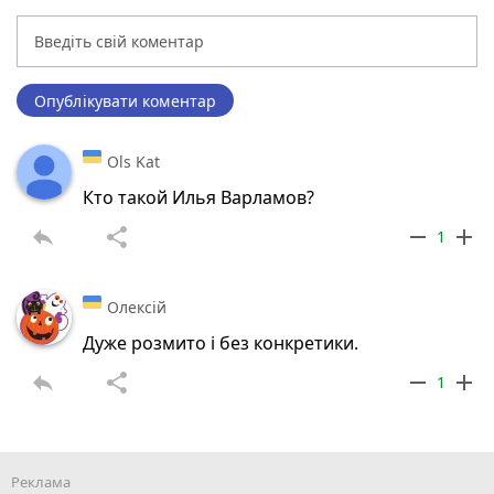
Опублікувати коментар
Ols Kat
Кто такой Илья Варламов?
reply
share
remove
add
1
Олексій
Дуже розмито і без конкретики.
reply
share
remove
add
1