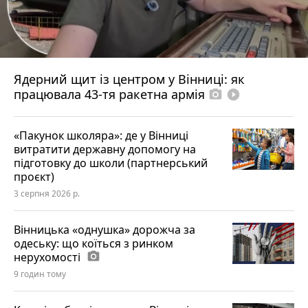
Ядерний щит із центром у Вінниці: як
працювала 43-тя ракетна армія
photo_camera
play_circle_filled
«Пакунок школяра»: де у Вінниці
витратити державну допомогу на
підготовку до школи (партнерський
проєкт)
3 серпня 2026 р.
Вінницька «однушка» дорожча за
одеську: що коїться з ринком
нерухомості
photo_camera
9 годин тому