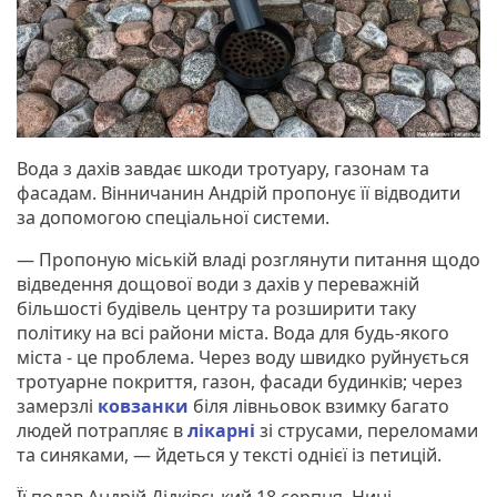
Вода з дахів завдає шкоди тротуару, газонам та
фасадам. Вінничанин Андрій пропонує її відводити
за допомогою спеціальної системи.
— Пропоную міській владі розглянути питання щодо
відведення дощової води з дахів у переважній
більшості будівель центру та розширити таку
політику на всі райони міста. Вода для будь-якого
міста - це проблема. Через воду швидко руйнується
тротуарне покриття, газон, фасади будинків; через
замерзлі
ковзанки
біля лівньовок взимку багато
людей потрапляє в
лікарні
зі струсами, переломами
та синяками, — йдеться у тексті однієї із петицій.
Її подав Андрій Дідківський 18 серпня. Нині