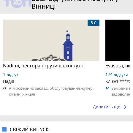
Вінниці
5.0
Nadimi, ресторан грузинської кухні
1 відгук
174 відгуки
Надія
Клієнт ****5
АТмосферний заклад, обслуговування -супер,
Замовив ев
смачні хінкалі
задоволени
зробили за
keyboard_arrow_right
Дивитись ще
СВІЖИЙ ВИПУСК