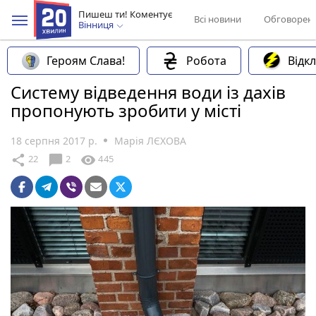
Пишеш ти! Коментує
Всі новини
Обговорен
Вінниця
Героям Слава!
Робота
Відк
Систему відведення води із дахів
пропонують зробити у місті
18 серпня 2017 р.
Марія ЛЄХОВА
chat_bubble
share
visibility
22
2
445