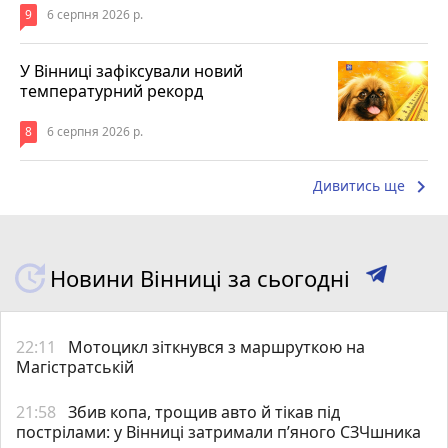
9
6 серпня 2026 р.
У Вінниці зафіксували новий
температурний рекорд
8
6 серпня 2026 р.
keyboard_arrow_right
Дивитись ще
Новини Вінниці за сьогодні
22:11
Мотоцикл зіткнувся з маршруткою на
Магістратській
21:58
Збив копа, трощив авто й тікав під
пострілами: у Вінниці затримали п’яного СЗЧшника