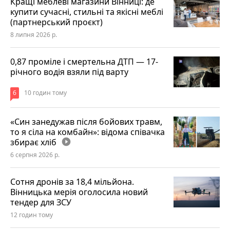
Кращі меблеві магазини Вінниці: де
купити сучасні, стильні та якісні меблі
(партнерський проєкт)
8 липня 2026 р.
0,87 проміле і смертельна ДТП — 17-
річного водія взяли під варту
6
10 годин тому
«Син занедужав після бойових травм,
то я сіла на комбайн»: відома співачка
збирає хліб
play_circle_filled
6 серпня 2026 р.
Сотня дронів за 18,4 мільйона.
Вінницька мерія оголосила новий
тендер для ЗСУ
12 годин тому