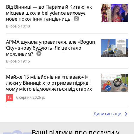
Від Вінниці — до Парижа й Китаю: як
місцева школа bellydance виховує
нове покоління танцівниць
photo_camera
Вчора о 18:40
АРМА шукала управителя, але «Bogun
City» знову будують. Як це стало
можливим?
play_circle_filled
Вчора о 19:15
Майже 15 мільйонів на «плаваючі»
люки у Вінниці: хто отримав підряд і
чому місто відмовляється від старих
12
6 серпня 2026 р.
keyboard_arrow_right
Дивитись ще
Ваші відгуки про послуги у