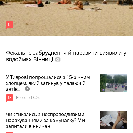
15
7 серпня 2026 р.
Фекальне забруднення й паразити виявили у
водоймах Вінниці
photo_camera
У Тиврові попрощалися з 15-річним
хлопцем, який загинув у палаючій
автівці
play_circle_filled
13
Вчора о 18:04
Чи стикались з несправедливими
нарахуваннями за комуналку? Ми
запитали вінничан