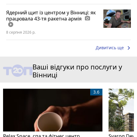
Ядерний щит із центром у Вінниці: як
працювала 43-тя ракетна армія
photo_camera
play_circle_filled
8 серпня 2026 р.
keyboard_arrow_right
Дивитись ще
Ваші відгуки про послуги у
Вінниці
3.6
Relax Space, спа та фітнес центр