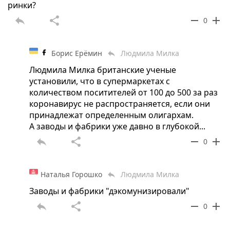
ринки?
reply
share
remove
add
0
Борис Ерёмин
Людмила Милка
reply
Людмила Милка британские ученые
установили, что в супермаркетах с
количеством поситителей от 100 до 500 за раз
коронавирус не распространяется, если они
принадлежат определенным олигархам.
А заводы и фабрики уже давно в глубокой...
reply
share
remove
add
0
Наталья Горошко
Людмила Милка
reply
Заводы и фабрики "дэкомунизировали"
reply
share
remove
add
0