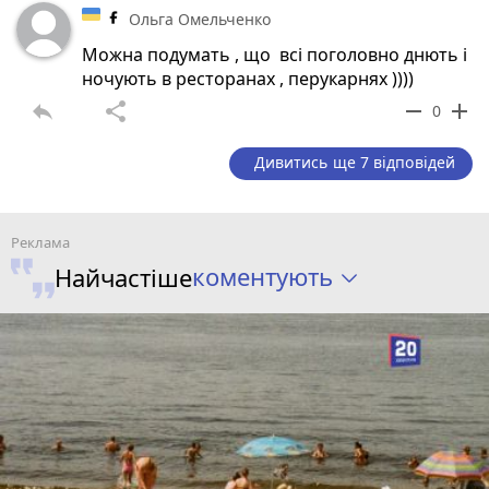
Ольга Омельченко
Можна подумать , що всі поголовно днють і
ночують в ресторанах , перукарнях ))))
reply
share
remove
add
0
Дивитись ще 7 відповідей
коментують
Найчастіше