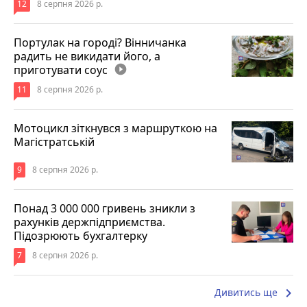
12
8 серпня 2026 р.
Портулак на городі? Вінничанка
радить не викидати його, а
приготувати соус
play_circle_filled
11
8 серпня 2026 р.
Мотоцикл зіткнувся з маршруткою на
Магістратській
9
8 серпня 2026 р.
Понад 3 000 000 гривень зникли з
рахунків держпідприємства.
Підозрюють бухгалтерку
7
8 серпня 2026 р.
keyboard_arrow_right
Дивитись ще