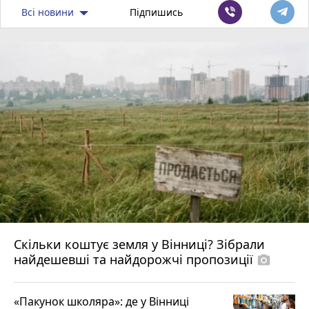
Всі новини
Підпишись
Скільки коштує земля у Вінниці? Зібрали
найдешевші та найдорожчі пропозиції
photo_camera
«Пакунок школяра»: де у Вінниці