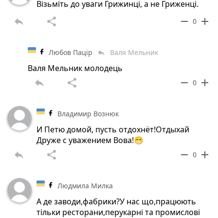
Візьміть до уваги Грижинці, а не Гриженці.
reply
share
remove
add
0
Любов Пацір
Валя Мельник
reply
Валя Мельник молодець
reply
share
remove
add
0
Владимир Вознюк
И Петю домой, пусть отдохнёт!Отдыхай
Друже с уважением Вова!😁
reply
share
remove
add
0
Людмила Милка
А де заводи,фабрики?У нас що,працюють
тільки ресторани,перукарні та промислові