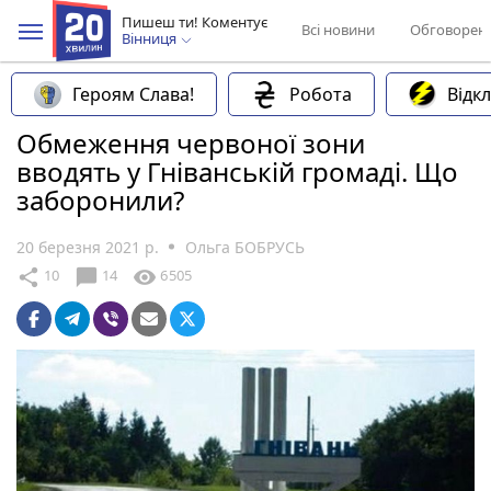
Пишеш ти! Коментує
Всі новини
Обговорен
Вінниця
Героям Слава!
Робота
Відк
Обмеження червоної зони
вводять у Гніванській громаді. Що
заборонили?
20 березня 2021 р.
Ольга БОБРУСЬ
chat_bubble
share
visibility
10
14
6505