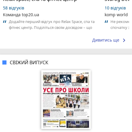
58 відгуків
10 відгуків
Команда top20.ua
komp world
Додайте перший відгук про Relax Space, спа та
Не рекомен
фітнес центр. Поділіться своїм досвідом – що
спочатку за
Вам сподобалось, а що ні! Це...
місяці з мом
keyboard_arrow_right
Дивитись ще
СВІЖИЙ ВИПУСК