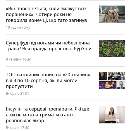
«Він повернеться, коли вилікує всіх
поранених»: чотири роки не
говорила донечці, що тато загинув
10 годин тому
Суперфуд під ногами чи небезпечна
трава? Вся правда про їстівні бур'яни
8 хвилин тому
ТОП важливих новин на «20 хвилин»
від 3 по 10 серпня, які ви могли
пропустити
Вчора о 21:01
Інсулін та серцеві препарати. Які ще
ліки не можна тримати в авто,
розповідає лікар
Вчора о 17:40