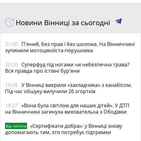
Новини Вінниці за сьогодні
21:00
П'яний, без прав і без шолома. На Вінниччині
зупинили мотоцикліста-порушника
20:20
Суперфуд під ногами чи небезпечна трава?
Вся правда про їстівні бур'яни
19:58
У Вінниці викрили «закладчика» з канабісом.
Під час обшуку вилучили 26 згортків
19:27
«Вона була світлом для наших дітей». У ДТП
на Вінниччині загинула вихователька з Ободівки
«Сертифікати добра»: у Вінниці знову
Від читача
допомагають тим, хто потребує підтримки