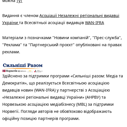
можна
тут
Видання є членом
Асоціації Незалежні регіональні видавці
України
та Всесвітньої асоціації видавців
WAN-IFRA
Матеріали з позначками "Новини компаній", "Прес-служба",
"Реклама" та "Партнерський проєкт" опубліковані на правах
реклами.
Здійснено за підтримки програми «Сильніші разом: Медіа та
Демократія», що реалізується Всесвітньою асоціацією
видавців новин (WAN-IFRA) у партнерстві з Асоціацією
«Незалежні регіональні видавці України» (АНРВУ) та
Норвезькою асоціацією медіабізнесу (MBL) за підтримки
Норвегії. Погляди авторів не обов’язково відображають
офіційну позицію партнерів програми.