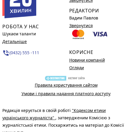
Звернутися
РЕДАКТОРИ
Вадим Павлов
Звернутися
РОБОТА У НАС
Шукаєм таланти
Детальніше
КОРИСНЕ
phone_in_talk
(0432) 555 -111
Новини компаній
Огляди
Правила користування сайтом
Умови і правила надання платного доступу
Редакція керується в своїй роботі
"Кодексом етики
українського журналіста"
, затвердженим Комісією з
журналістської етики. Поскаржитись на матеріал до Комісії