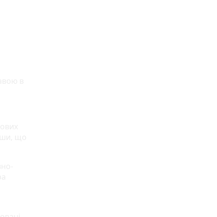
авою в
вових
вши, що
вно-
ра
ьовані