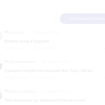
Опублікувати комент
воронов
27 вересня 2020 р.
Вперед назад в будущее
Відповісти
Поділитися
reply
share
rem
Виталий Возняк
28 травня 2020 р.
3 райони потрібні Вінницький Мог Под і Гайсин
Відповісти
Поділитися
reply
share
rem
Ирина Горобчук
26 травня 2020 р.
Таке враження що займатися більше нічим.