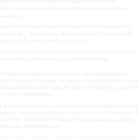
круглому столі у Мінрегіоні представили новий
іністративний поділ областей України. Серед них є й
нниччина.
ашій області пропонують створити п’ять повітів або ж
гарайонів — Вінницький, Жмеринський, Ладижинський,
ирівський та Могилів-Подільський.
потрібно, адже на думку експертів, надання послуг держ
ішніх межах районів наразі є неефективним.
 Мінрегіоні, відбувся круглий стіл про реформування
трою України. На ньому експерти з Центру політико-пра
представили новий поділ 24 областей України, зазначи
еостаточний варіант.
у фахівці пропонують замінити ще й назву адміністрати
альної одиниці з району на повіт. Хоча заступник мініст
 громад і територій В’ячеслав Негода сказав, що назва
иниці ще обговорюється:
ано навіть говорити, де і скільки районів буде. Напрац