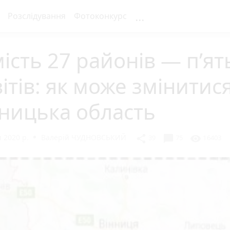
...
Розслідування
Фотоконкурс
ість 27 районів — п’ят
ітів: як може змінитис
ницька область
 2020 р.
Валерій ЧУДНОВСЬКИЙ
chat_bubble
share
visibility
39
75
16403