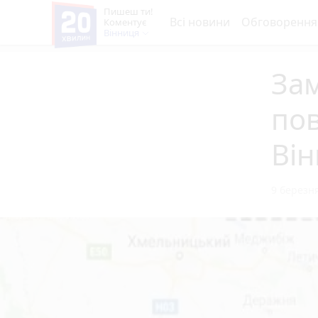
Пишеш ти!
Всі новини
Обговорення
Коментує
Вінниця
Зам
пов
Він
9 березня