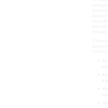
матеріа
ширшому 
Думаю, 
яка зай
круглим 
Негода.
У презен
адмінуст
повітів (
Він
най
Жм
Жм
Мог
рай
Нем