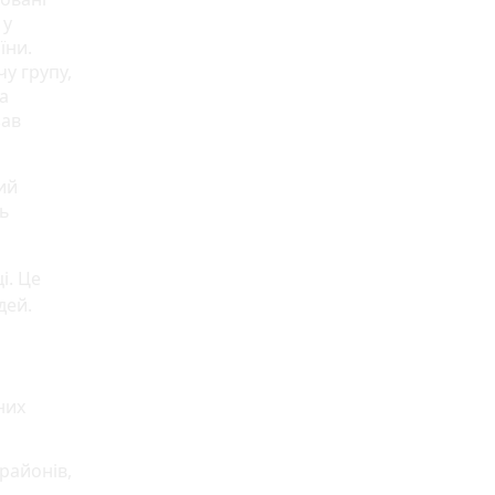
 у
їни.
у групу,
а
зав
вий
ть
і. Це
дей.
них
районів,