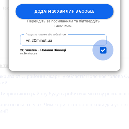
Так
ДОДАТИ 20 ХВИЛИН В GOOGLE
Ні
Голосувати
е також:
акривають» районні лікарні у області? Пояснює голова 
кий
л Тиврівського району будуть робити «сміттєву революці
ція освіти в селах. Чим корисні опорні школи для учнів 
ині?