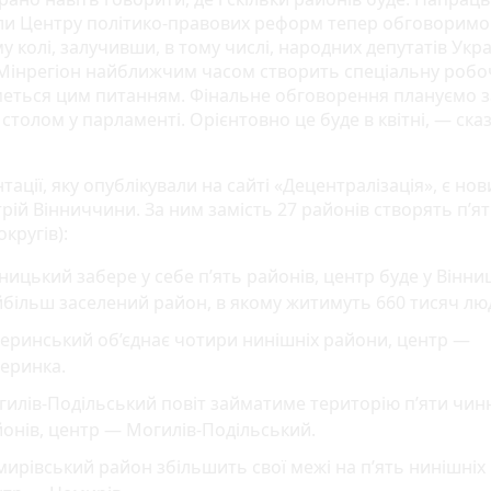
ли Центру політико-правових реформ тепер обговоримо
колі, залучивши, в тому числі, народних депутатів Укра
Мінрегіон найближчим часом створить спеціальну робоч
меться цим питанням. Фінальне обговорення плануємо з
столом у парламенті. Орієнтовно це буде в квітні, — ска
тації, яку опублікували на сайті «Децентралізація», є но
рій Вінниччини. За ним замість 27 районів створять п’я
округів):
ницький забере у себе п’ять районів, центр буде у Вінниц
більш заселений район, в якому житимуть 660 тисяч лю
еринський об’єднає чотири нинішніх райони, центр —
еринка.
илів-Подільський повіт займатиме територію п’яти чин
онів, центр — Могилів-Подільський.
ирівський район збільшить свої межі на п’ять нинішніх 