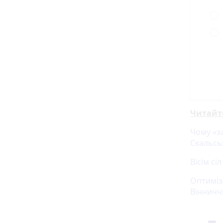
Читайт
Чому «з
Скальсь
Вісім сі
Оптиміза
Вінничч