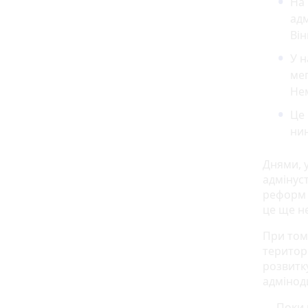
На 
адм
Ві
У н
ме
Нем
Це 
нин
Днями, у
адмінус
реформ 
це ще н
При том
територі
розвитку
адмінод
— Поки р