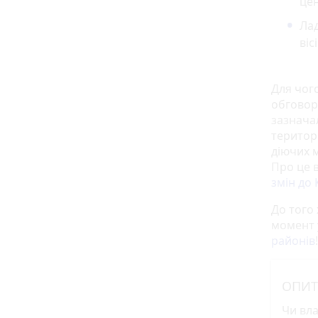
це
Ла
віс
Для чого
обговор
зазнача
територ
діючих 
Про це в
змін до 
До того
момент 
районів
!
ОПИТ
Чи вла