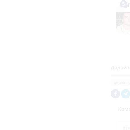
Додайт
держсл
Коме