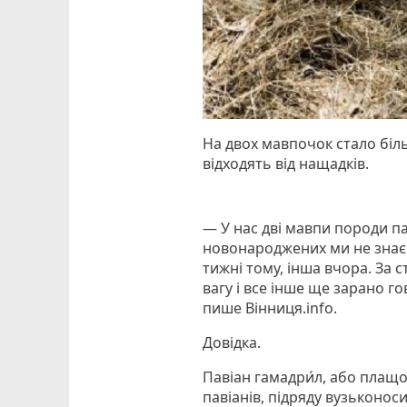
На двох мавпочок стало біл
відходять від нащадків.
— У нас дві мавпи породи п
новонароджених ми не знаєм
тижні тому, інша вчора. За с
вагу і все інше ще зарано г
пише Вінниця.info.
Довідка.
Павіан гамадри́л, або плащ
павіанів, підряду вузьконос