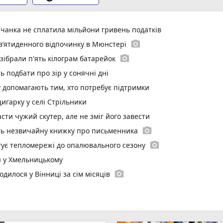
чанка не сплатила мільйони гривень податків
photo_camera
в’ятиденного відпочинку в Мюнстері
photo_camera
 зібрали п'ять кілограм батарейок
ь подбати про зір у сонячні дні
у допомагають тим, хто потребує підтримки
цигарку у селі Стрільники
ти чужий скутер, але не зміг його завести
photo_camera
ють незвичайну книжку про письменника
photo_camera
отує тепломережі до опалювального сезону
я у Хмельницькому
photo_camera
одилося у Вінниці за сім місяців
в останню путь двох полеглих воїнів
торія, заборони та прикмети 9 серпня
стратській