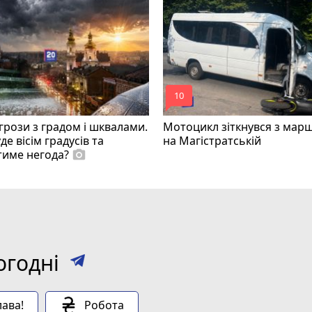
mode_comment
10
грози з градом і шквалами.
Мотоцикл зіткнувся з мар
де вісім градусів та
на Магістратській
тиме негода?
photo_camera
огодні
ава!
Робота