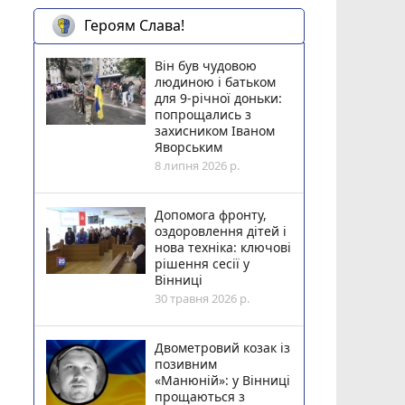
Героям Слава!
Він був чудовою
людиною і батьком
для 9-річної доньки:
попрощались з
захисником Іваном
Яворським
8 липня 2026 р.
Допомога фронту,
оздоровлення дітей і
нова техніка: ключові
рішення сесії у
Вінниці
30 травня 2026 р.
Двометровий козак із
позивним
«Манюній»: у Вінниці
прощаються з