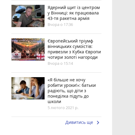
Ядерний щит із центром
у Вінниці: як працювала
43-тя ракетна армія
Вчора о 17:36
Європейський тріумф
вінницьких сумоїстів:
привезли з Кубка Європи
чотири золоті нагороди
Вчора о 15:14
«Я більше не хочу
робити уроки!»: батьки
радіють, що діти з
понеділка підуть до
школи
5 лютого 2021 р.
keyboard_arrow_right
Дивитись ще