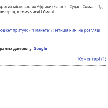
итих місцевостях Африки (Ефіопія, Судан, Сомалі, Пд.
вострів), в тому числі і Ємені.
юджет притулок "Планета"? Петиція нині на розгляді
браних джерел у
Google
Коментарі (1)