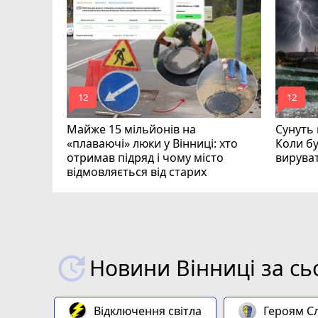
на
загинув
mode_comment
mode_comment
12
12
Майже 15 мільйонів на
Сунуть 
«плаваючі» люки у Вінниці: хто
Коли бу
отримав підряд і чому місто
вирува
відмовляється від старих
Новини Вінниці за сь
Відключення світла
Героям Сл