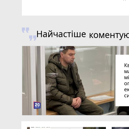
Найчастіше
коменту
К
м
м
о
е
с