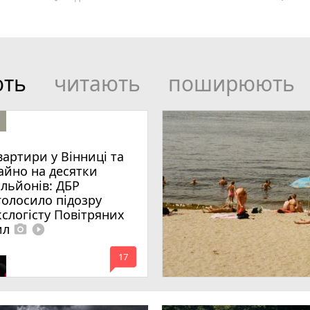
ють
читають
поширюють
вартири у Вінниці та
айно на десятки
ільйонів: ДБР
голосило підозру
кслогісту Повітряних
ил
photo_camera
play_circle_filled
mode_comment
17