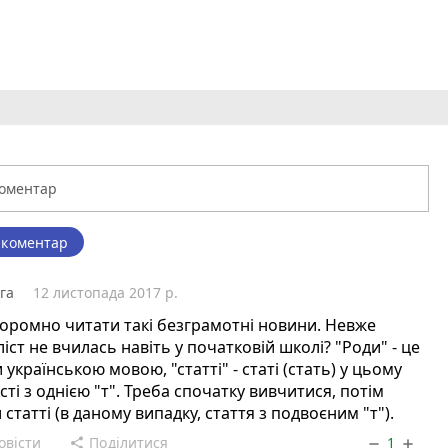
 коментар
га
12 листопада 2017 р.
оромно читати такі безграмотні новини. Невже
іст не вчилась навіть у початковій школі? "Роди" - це
 українською мовою, "статті" - статі (стать) у цьому
сті з однією "т". Треба спочатку вивчитися, потім
 статті (в даному випадку, стаття з подвоєним "т").
овісти
Поділитися
1
share
remove
add