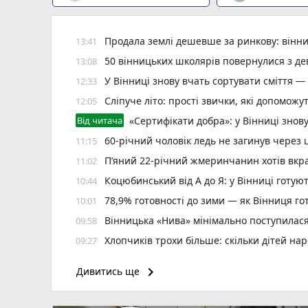
Продала землі дешевше за ринкову: вінни
13:41
50 вінницьких школярів повернулися з де
13:08
У Вінниці знову вчать сортувати сміття —
12:33
Сліпуче літо: прості звички, які допоможут
12:05
Від читача
«Сертифікати добра»: у Вінниці знов
60-річний чоловік ледь не загинув через 
11:15
П’яний 22-річний жмеринчанин хотів вкрас
11:02
Коцюбинський від А до Я: у Вінниці готу
10:44
78,9% готовності до зими — як Вінниця г
10:01
Вінницька «Нива» мінімально поступилас
09:58
Хлопчиків трохи більше: скільки дітей нар
09:27
«Гном» і «Шелдон»: Вінниця проводить 
09:00
keyboard_arrow_right
Дивитись ще
Сьогодні вітаємо Марію та книголюбів. Іс
08:01
Мотоцикл зіткнувся з маршруткою на Магі
22:11