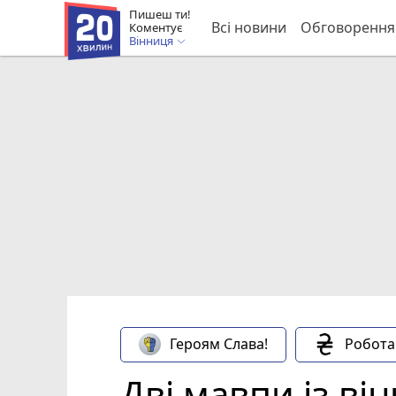
Пишеш ти!
Всі новини
Обговорення
Коментує
Вінниця
Героям Слава!
Робота
Дві мавпи із в