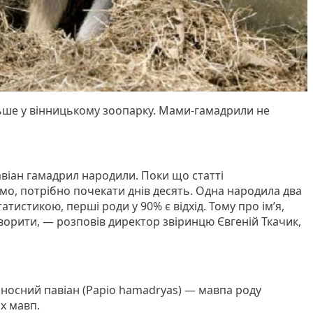
ьше у вінницькому зоопарку. Мами-гамадрили не
авіан гамадрил народили. Поки що статті
о, потрібно почекати днів десять. Одна народила два
татистикою, перші роди у 90% є відхід. Тому про ім’я,
оворити, — розповів директор звіринцю Євгеній Ткачик,
оносний павіан (Papio hamadryas) — мавпа роду
их мавп.