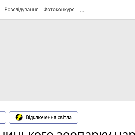
...
Розслідування
Фотоконкурс
Відключення світла
інницького зоопарку на