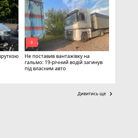
Майже 15
«плаваючі
отримав п
відмовляє
mode_comment
mode_comment
9
12
шруткою
Не поставив вантажівку на
гальмо: 19-річний водій загинув
під власним авто
keyboard_arrow_right
Дивитись ще