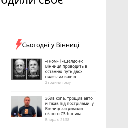
Сьогодні у Вінниці
«Гном» і «Шелдон»:
Вінниця проводить в
останню путь двох
полеглих воїнів
2 години тому
Збив копа, трощив авто
й тікав під пострілами: у
Вінниці затримали
п’яного СЗЧшника
Вчора о 21:58