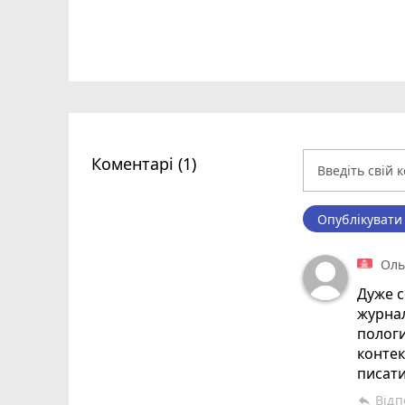
Коментарі (1)
Опублікувати
Оль
Дуже с
журнал
пологи
контек
писати
Відп
reply