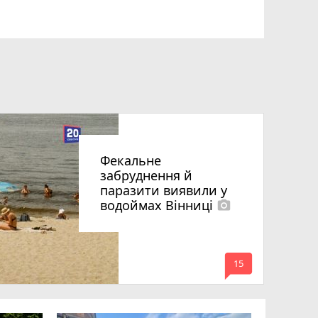
Фекальне
забруднення й
паразити виявили у
водоймах Вінниці
photo_camera
mode_comment
15