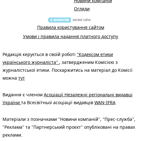
Новини компаній
Огляди
Правила користування сайтом
Умови і правила надання платного доступу
Редакція керується в своїй роботі
"Кодексом етики
українського журналіста"
, затвердженим Комісією з
журналістської етики. Поскаржитись на матеріал до Комісії
можна
тут
Видання є членом
Асоціації Незалежні регіональні видавці
України
та Всесвітньої асоціації видавців
WAN-IFRA
Матеріали з позначками "Новини компаній", "Прес-служба",
"Реклама" та "Партнерський проєкт" опубліковані на правах
реклами.