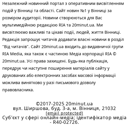
Незалежний новинний портал з оперативним висвітленням
подій у Вінниці та області. Сайт новин №1 у Вінниці за
розміром аудиторії. Новини створюються для Вас
мультимедійною редакцією RIA та 20minut.ua. Ми
висвітлюємо важливі та цікаві події, людей, життя Вінниці.
Редакція запрошує читачів додавати власні новини в розділ
"Від читачів". Сайт 20minut.ua входить до видавничої групи
RIA Media, яка також є частиною Медіа корпорації RIA ©
20minut.ua. Усі права захищені. Будь-яка публiкацiя,
передрук чи наступне поширення матеріалів сайту у
друкованих або електронних засобах масової інформації
можлива винятково у разі письмового дозволу
правовласника.
©2017-2025 20minut.ua
вул. Ширшова, буд. 3-а, м. Вінниця, 21032
[email protected]
Cуб'єкт у сфері онлайн-медіа; ідентифікатор медіа
- R40-02726.