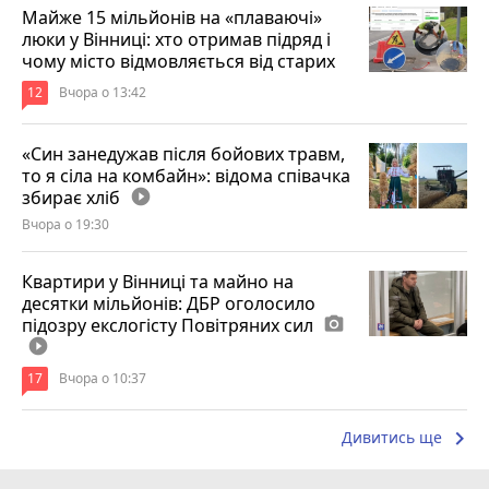
Майже 15 мільйонів на «плаваючі»
люки у Вінниці: хто отримав підряд і
чому місто відмовляється від старих
12
Вчора о 13:42
«Син занедужав після бойових травм,
то я сіла на комбайн»: відома співачка
збирає хліб
play_circle_filled
Вчора о 19:30
Квартири у Вінниці та майно на
десятки мільйонів: ДБР оголосило
підозру екслогісту Повітряних сил
photo_camera
play_circle_filled
17
Вчора о 10:37
keyboard_arrow_right
Дивитись ще