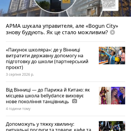
АРМА шукала управителя, але «Bogun City»
знову будують. Як це стало можливим?
play_circle_filled
«Пакунок школяра»: де у Вінниці
витратити державну допомогу на
підготовку до школи (партнерський
проєкт)
3 серпня 2026 р.
Від Вінниці — до Парижа й Китаю: як
місцева школа bellydance виховує
нове покоління танцівниць
photo_camera
4 години тому
Допоможуть у тяжку хвилину:
ритуальні послуги та товари, кафе та