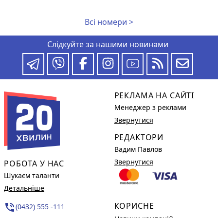
Всі номери >
Слідкуйте за нашими новинами
РЕКЛАМА НА САЙТІ
Менеджер з реклами
Звернутися
РЕДАКТОРИ
Вадим Павлов
Звернутися
РОБОТА У НАС
Шукаєм таланти
Детальніше
КОРИСНЕ
phone_in_talk
(0432) 555 -111