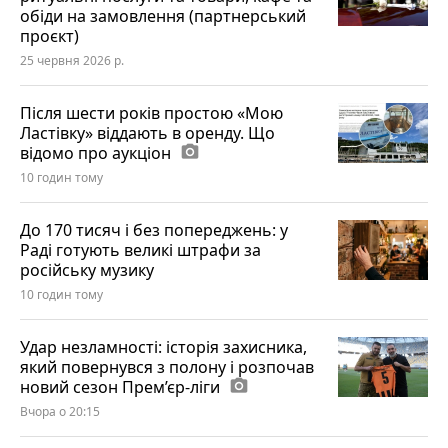
обіди на замовлення (партнерський
проєкт)
25 червня 2026 р.
Після шести років простою «Мою
Ластівку» віддають в оренду. Що
відомо про аукціон
photo_camera
10 годин тому
До 170 тисяч і без попереджень: у
Раді готують великі штрафи за
російську музику
10 годин тому
Удар незламності: історія захисника,
який повернувся з полону і розпочав
новий сезон Прем’єр-ліги
photo_camera
Вчора о 20:15