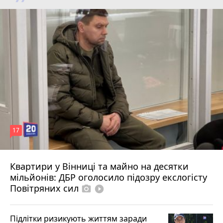
17
Квартири у Вінниці та майно на десятки
Вчора о 10:37
мільйонів: ДБР оголосило підозру екслогісту
Повітряних сил
photo_camera
play_circle_filled
Підлітки ризикують життям заради