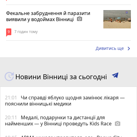
Фекальне забруднення й паразити
виявили у водоймах Вінниці
photo_camera
9
7 годин тому
keyboard_arrow_right
Дивитись ще
Новини Вінниці за сьогодні
21:01
Чи справді яблуко щодня замінює лікаря —
пояснили вінницькі медики
20:11
Медалі, подарунки та дистанції для
найменших — у Вінниці проведуть Kids Race
photo_camera