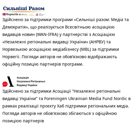
Здійснено за підтримки програми «Сильніші разом: Медіа та
Демократія», що реалізується Всесвітньою асоціацією
видавців новин (WAN-IFRA) у партнерстві з Асоціацією
«Незалежні регіональні видавці України» (АНРВУ) та
Норвезькою асоціацією медіабізнесу (MBL) за підтримки
Норвегії. Погляди авторів не обов’язково відображають
офіційну позицію партнерів програми.
Здійснено за підтримки Асоціації “Незалежні регіональні
видавці України” та Foreningen Ukrainian Media Fund Nordic в
рамках реалізації проєкту Хаб підтримки регіональних медіа.
Погляди авторів не обов'язково збігаються з офіційною
позицією партнерів