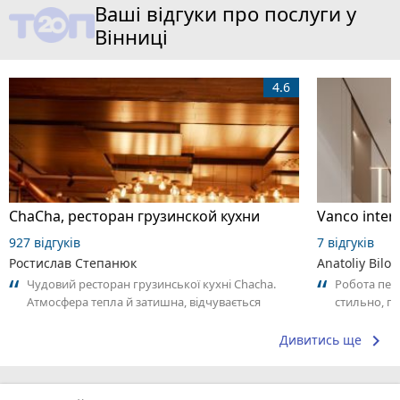
Ваші відгуки про послуги у
Вінниці
4.6
ChaCha, ресторан грузинской кухни
927 відгуків
7 відгуків
Ростислав Степанюк
Anatoliy Bilo
Чудовий ресторан грузинської кухні Chacha.
Робота пер
Атмосфера тепла й затишна, відчувається
стильно, п
справжній грузинський колорит. Страви...
урахування
комфорт...
keyboard_arrow_right
Дивитись ще