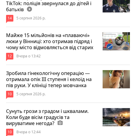
TikTok: поліція звернулася до дітей і
батьків
play_circle_filled
14
5 серпня 2026 р.
Майже 15 мільйонів на «плаваючі»
люки у Вінниці: хто отримав підряд і
чому місто відмовляється від старих
12
Вчора о 13:42
Зробила гінекологічну операцію —
отримала опік ІІІ ступеня і келоїд на
пів руки. У клініці тепер мовчанка
10
5 серпня 2026 р.
Сунуть грози з градом і шквалами.
Коли буде вісім градусів та
вируватиме негода?
photo_camera
10
Вчора о 12:44