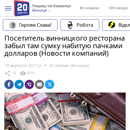
Пишеш ти! Коментує
Всі новини
Обговорен
Вінниця
Героям Слава!
Робота
Відк
Посетитель винницкого ресторана
забыл там сумку набитую пачками
долларов (Новости компаний)
18 вересня 2017 р.
20 хвилин (Вінниця)
share
visibility
13
6511