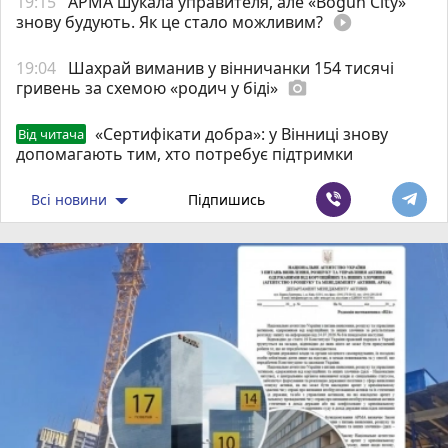
19:15
АРМА шукала управителя, але «Bogun City»
знову будують. Як це стало можливим?
play_circle_filled
19:04
Шахрай виманив у вінничанки 154 тисячі
гривень за схемою «родич у біді»
photo_camera
«Сертифікати добра»: у Вінниці знову
Від читача
допомагають тим, хто потребує підтримки
Всі новини
Підпишись