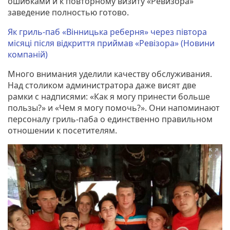
ошибками и к повторному визиту «Ревизора»
заведение полностью готово.
Як гриль-паб «Вінницька реберня» через півтора
місяці після відкриття приймав «Ревізора» (Новини
компаній)
Много внимания уделили качеству обслуживания.
Над столиком администратора даже висят две
рамки с надписями: «Как я могу принести больше
пользы?» и «Чем я могу помочь?». Они напоминают
персоналу гриль-паба о единственно правильном
отношении к посетителям.
