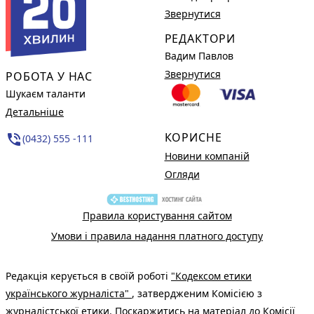
Звернутися
РЕДАКТОРИ
Вадим Павлов
Звернутися
РОБОТА У НАС
Шукаєм таланти
Детальніше
КОРИСНЕ
phone_in_talk
(0432) 555 -111
Новини компаній
Огляди
Правила користування сайтом
Умови і правила надання платного доступу
Редакція керується в своїй роботі
"Кодексом етики
українського журналіста"
, затвердженим Комісією з
журналістської етики. Поскаржитись на матеріал до Комісії