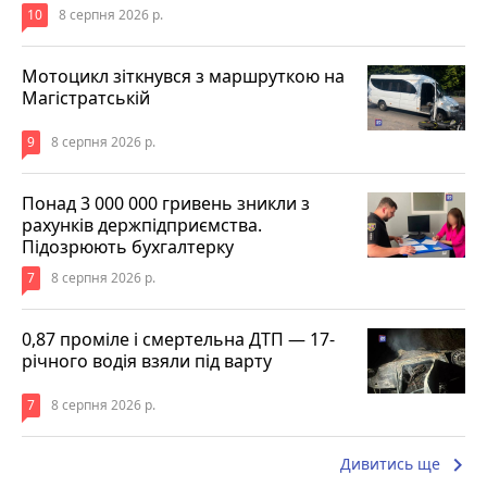
10
8 серпня 2026 р.
Мотоцикл зіткнувся з маршруткою на
Магістратській
9
8 серпня 2026 р.
Понад 3 000 000 гривень зникли з
рахунків держпідприємства.
Підозрюють бухгалтерку
7
8 серпня 2026 р.
0,87 проміле і смертельна ДТП — 17-
річного водія взяли під варту
7
8 серпня 2026 р.
keyboard_arrow_right
Дивитись ще