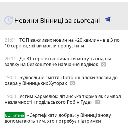
Новини Вінниці за сьогодні
21:01
ТОП важливих новин на «20 хвилин» від 3 по
10 серпня, які ви могли пропустити
20:11
До 31 серпня вінничанки можуть подати
заявку на безкоштовне навчання водійок
photo_camera
19:04
Будівельне сміття і бетонні блоки звезли до
озера у Вінницьких Хуторах
photo_camera
19:03
Устим Кармелюк: літинська тюрма як символ
незламності «подільського Робін Гуда»
photo_camera
«Сертифікати добра»: у Вінниці знову
Від читача
допомагають тим, хто потребує підтримки