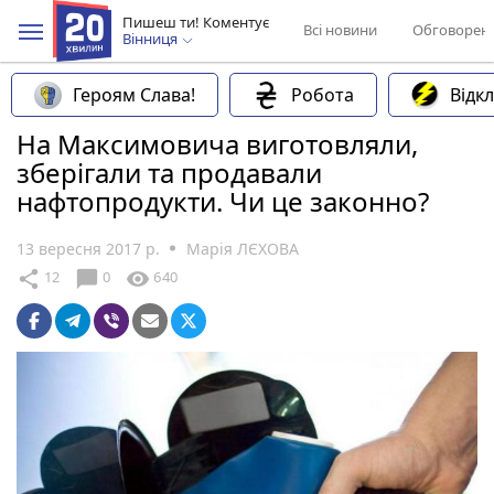
Пишеш ти! Коментує
Всі новини
Обговорен
Вінниця
Героям Слава!
Робота
Відк
На Максимовича виготовляли,
зберігали та продавали
нафтопродукти. Чи це законно?
13 вересня 2017 р.
Марія ЛЄХОВА
chat_bubble
share
visibility
12
0
640