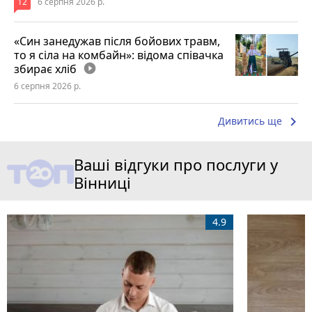
12
6 серпня 2026 р.
«Син занедужав після бойових травм,
то я сіла на комбайн»: відома співачка
збирає хліб
play_circle_filled
6 серпня 2026 р.
keyboard_arrow_right
Дивитись ще
Ваші відгуки про послуги у
Вінниці
4.9