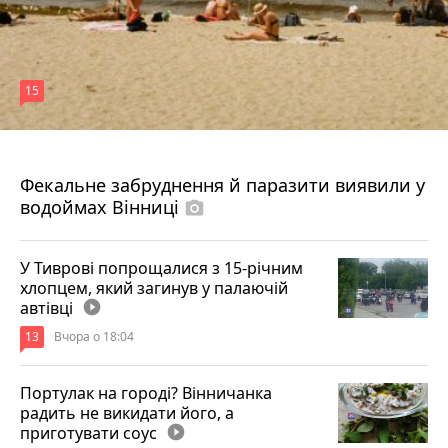
15
7 серпня 2026 р.
Фекальне забруднення й паразити виявили у
водоймах Вінниці
photo_camera
У Тиврові попрощалися з 15-річним
хлопцем, який загинув у палаючій
автівці
play_circle_filled
13
Вчора о 18:04
Портулак на городі? Вінничанка
радить не викидати його, а
приготувати соус
play_circle_filled