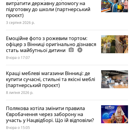
витратити державну допомогу на
підготовку до школи (партнерський
проєкт)
3 серпня 2026 р.
Емоційне фото з рожевим тортом:
офіцер з Вінниці оригінально дізнався
стать майбутньої дитини
photo_camera
play_circle_filled
Вчора о 17:07
Кращі меблеві магазини Вінниці: де
купити сучасні, стильні та якісні меблі
(партнерський проєкт)
8 липня 2026 р.
Полякова хотіла змінити правила
Євробачення через заборону на
участь у Нацвідборі. Що їй відповіли?
Вчора о 15:05