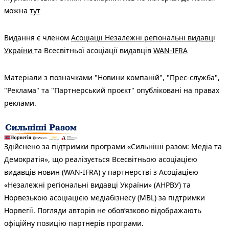
можна
тут
Видання є членом
Асоціації Незалежні регіональні видавці
України
та Всесвітньої асоціації видавців
WAN-IFRA
Матеріали з позначками "Новини компаній", "Прес-служба",
"Реклама" та "Партнерський проєкт" опубліковані на правах
реклами.
Здійснено за підтримки програми «Сильніші разом: Медіа та
Демократія», що реалізується Всесвітньою асоціацією
видавців новин (WAN-IFRA) у партнерстві з Асоціацією
«Незалежні регіональні видавці України» (АНРВУ) та
Норвезькою асоціацією медіабізнесу (MBL) за підтримки
Норвегії. Погляди авторів не обов’язково відображають
офіційну позицію партнерів програми.