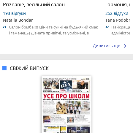
Priznanie, весільний салон
Гормонія, 
193 відгуки
252 відгуки
Natalia Bondar
Tana Podobry
Салон бомба!!!! Ціни та сукні на будь-який смак
Найкраще - 
і гаманець) Дівчата привітні, та усміхнені, в
адміністра
гарному настрої та роблять...
максимальн
keyboard_arrow_right
Дивитись ще
СВІЖИЙ ВИПУСК