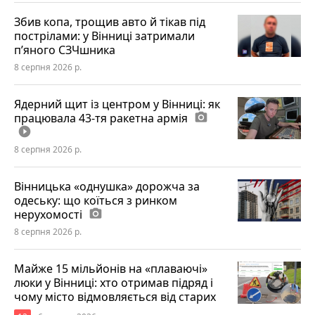
Збив копа, трощив авто й тікав під
пострілами: у Вінниці затримали
п’яного СЗЧшника
8 серпня 2026 р.
Ядерний щит із центром у Вінниці: як
працювала 43-тя ракетна армія
photo_camera
play_circle_filled
8 серпня 2026 р.
Вінницька «однушка» дорожча за
одеську: що коїться з ринком
нерухомості
photo_camera
8 серпня 2026 р.
Майже 15 мільйонів на «плаваючі»
люки у Вінниці: хто отримав підряд і
чому місто відмовляється від старих