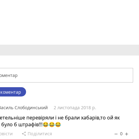
 коментар
Василь Слободинський
2 листопада 2018 р.
етельніше перевіряли і не брали хабарів,то ой як
 було б штрафів!!!😂😂😂
овісти
Поділитися
0
share
remove
add