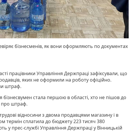
ревіряє бізнесменів, як вони оформляють по документах
асті працівники Управління Держпраці зафіксували, що
родавців, яких не оформили на роботу офіційно.
ли штраф.
я бізнесвумен стала першою в області, хто не пішов до
 про штраф.
рудові відносини з двома продавцями магазину і в
м термін сплатила до бюджету 223 тисяч 380
ть у прес-службі Управління Держпраці у Вінницькій