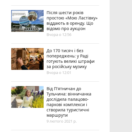
Після шести років
простою «Мою Ластівку»
віддають в оренду. Що
відомо про аукціон
Вчора о 12:56
До 170 тисяч і без
попереджень: у Раді
готують великі штрафи
за російську музику
Вчора о 12:01
Від П'ятничан до
Тульчина: вінничанка
дослідила палацово-
паркові комплекси і
створила туристичні
маршрути
9 лютого 2021 р.