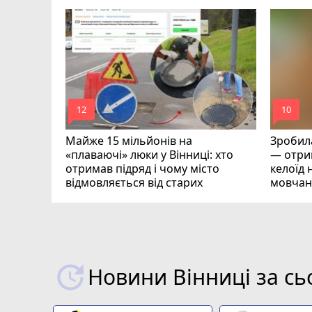
оймах
mode_comment
mode_comment
12
10
Майже 15 мільйонів на
Зробила
«плаваючі» люки у Вінниці: хто
— отрим
отримав підряд і чому місто
келоїд н
відмовляється від старих
мовчан
Новини Вінниці за сь