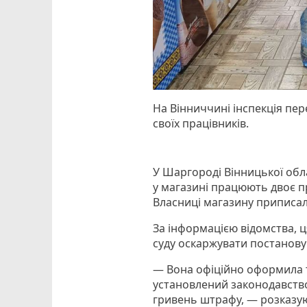
На Вінниччині інспекція пе
своїх працівників.
У Шаргороді Вінницької обл
у магазині працюють двоє п
Власниці магазину приписа
За інформацією відомства, ц
суду оскаржувати постанову
— Вона офіційно оформила т
установлений законодавство
гривень штрафу, — розказую