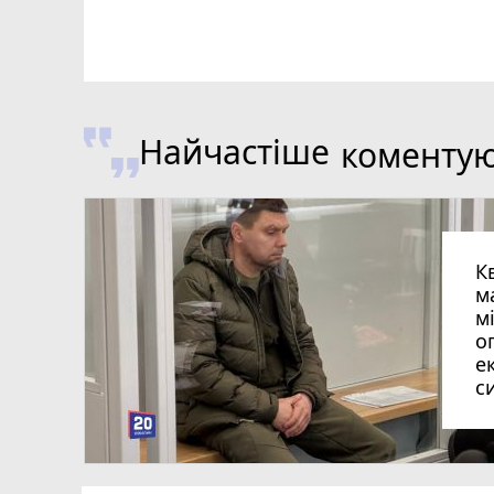
Найчастіше
коменту
К
м
м
о
е
с