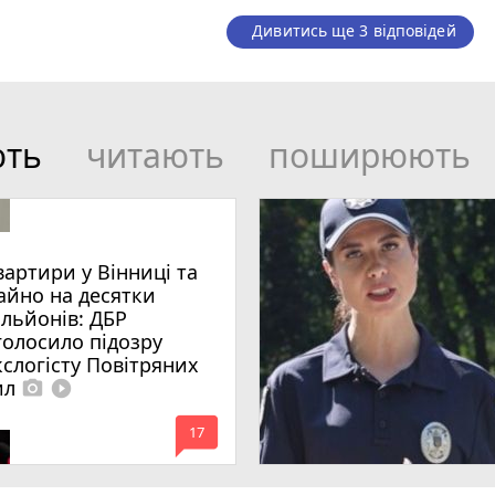
Дивитись ще 3 відповідей
ють
читають
поширюють
вартири у Вінниці та
айно на десятки
ільйонів: ДБР
голосило підозру
кслогісту Повітряних
ил
photo_camera
play_circle_filled
mode_comment
17