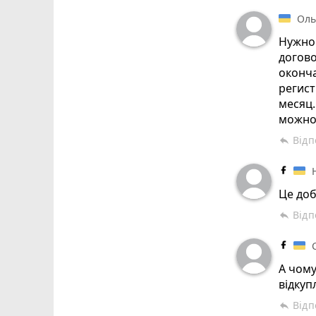
Оль
Нужно 
догово
оконча
регист
месяц.
можно 
Відп
reply
Це доб
Відп
reply
А чому
відкуп
Відп
reply