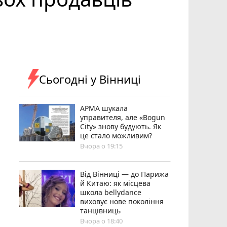
Сьогодні у Вінниці
АРМА шукала
управителя, але «Bogun
City» знову будують. Як
це стало можливим?
Вчора о 19:15
Від Вінниці — до Парижа
й Китаю: як місцева
школа bellydance
виховує нове покоління
танцівниць
Вчора о 18:40