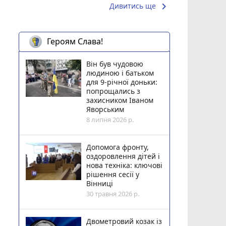
keyboard_arrow_right
Дивитись ще
Героям Слава!
Він був чудовою
людиною і батьком
для 9-річної доньки:
попрощались з
захисником Іваном
Яворським
8 липня 2026 р.
Допомога фронту,
оздоровлення дітей і
нова техніка: ключові
рішення сесії у
Вінниці
30 травня 2026 р.
Двометровий козак із