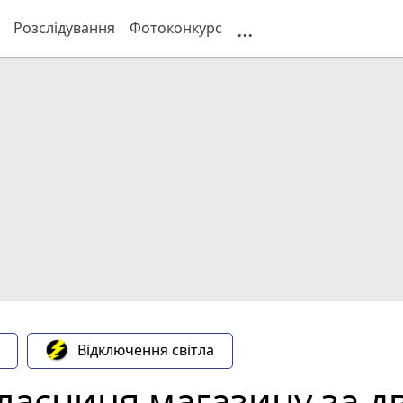
...
Розслідування
Фотоконкурс
Відключення світла
ласниця магазину за д