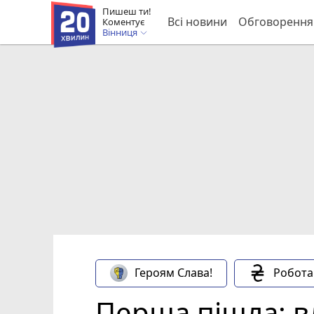
Пишеш ти!
Всі новини
Обговорення
Коментує
Вінниця
Героям Слава!
Робота
Перша пішла: в