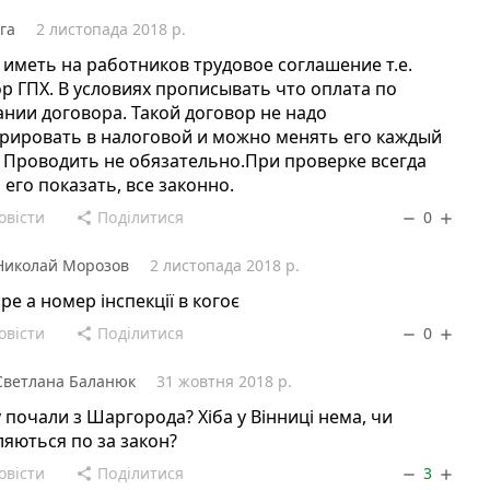
га
2 листопада 2018 р.
иметь на работников трудовое соглашение т.е.
р ГПХ. В условиях прописывать что оплата по
нии договора. Такой договор не надо
рировать в налоговой и можно менять его каждый
 Проводить не обязательно.При проверке всегда
его показать, все законно.
овісти
Поділитися
0
share
remove
add
Николай Морозов
2 листопада 2018 р.
ре а номер інспекції в когоє
овісти
Поділитися
0
share
remove
add
Светлана Баланюк
31 жовтня 2018 р.
 почали з Шаргорода? Хіба у Вінниці нема, чи
ляються по за закон?
овісти
Поділитися
3
share
remove
add