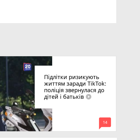
Підлітки ризикують
життям заради TikTok:
поліція звернулася до
дітей і батьків
play_circle_filled
mode_comment
14