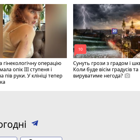
mode_comment
10
 гінекологічну операцію
Сунуть грози з градом і ш
ала опік ІІІ ступеня і
Коли буде вісім градусів та
а пів руки. У клініці тепер
вируватиме негода?
photo_camera
ка
огодні