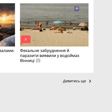
Майже 15
«плаваючі
отримав п
відмовляє
mode_comment
mode_comment
9
12
квалами.
Фекальне забруднення й
паразити виявили у водоймах
Вінниці
photo_camera
keyboard_arrow_right
Дивитись ще