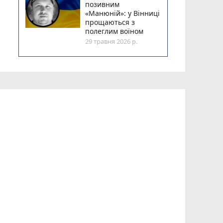
позивним
«Манюній»: у Вінниці
прощаються з
полеглим воїном
29 травня 2026 р.