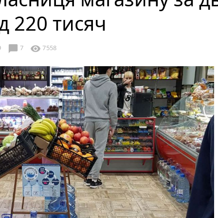
д 220 тисяч
chat_bubble
visibility
9
7
7558