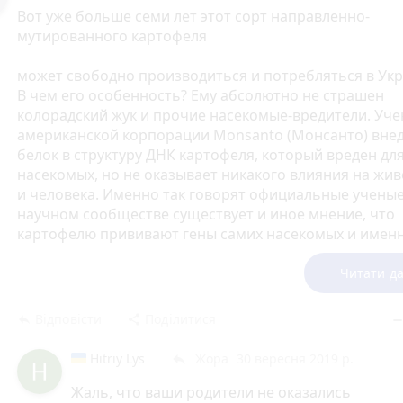
Вот уже больше семи лет этот сорт направленно-
мутированного картофеля
может свободно производиться и потребляться в Укр
В чем его особенность? Ему абсолютно не страшен
колорадский жук и прочие насекомые-вредители. Уч
американской корпорации Monsanto (Монсанто) вне
белок в структуру ДНК картофеля, который вреден дл
насекомых, но не оказывает никакого влияния на жи
и человека. Именно так говорят официальные ученые
научном сообществе существует и иное мнение, что
картофелю прививают гены самих насекомых и имен
поэтому они не едят продукты, которые принимают з
подобных.
Читати да
Употребление ГМО продуктов это фригидность и исте
Відповісти
Поділитися
reply
share
remov
женщин. При употреблении гмо картофеля идет изм
гормональной функции. Американцы не просто прид
Hitriy Lys
Жора
30 вересня 2019 р.
reply
ГМО ,это оружие будущего.При употреблении таких
продуктов люди будут уже неспособны производить
Жаль, что ваши родители не оказались