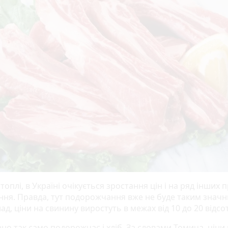
топлі, в Україні очікується зростання цін і на ряд інших 
ння. Правда, тут подорожчання вже не буде таким значн
д, ціни на свинину виростуть в межах від 10 до 20 відсот
но так само подорожчає і хліб. За словами Томича, ціни