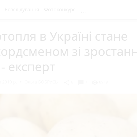
...
Розслідування
Фотоконкурс
топля в Україні стане
ордсменом зі зростан
 - експерт
 2019 р.
Ольга БОБРУСЬ
chat_bubble
share
visibility
6
7
8919