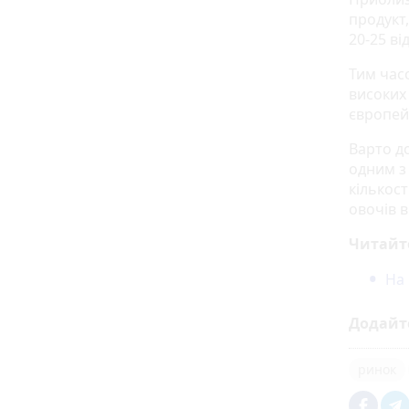
продукт
20-25 ві
Тим час
високих 
європей
Варто д
одним з
кількост
овочів в
Читайт
На 
Додайт
ринок