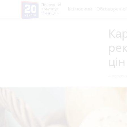
Пишеш ти!
Всі новини
Обговорення
Коментує
Вінниця
Кар
рек
цін
4 вересня