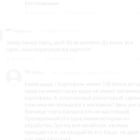
продукцию которая конкурирует на рынке. Женщины 
бесплодными
фригидными,а мужчины импотентами. И гмо продукт
Відповісти
Поділитися
reply
share
rem
привыкание как наркотики. Люди не смогут без них ж
При цене 100 грн за1 кг люди будут покупать картошку
ведь они не могут без нее жить)
Поpошок
4 вересня 2019 р.
Знову паніку сіють, щоб бігли купляти. Да якось все
одно...каші корисніше від картоплі
Відповісти
Поділитися
reply
share
rem
Жора
Поpошок
5 вересня 2019 р.
reply
Какие каши ? Картофель имеет 100 белок кото
каши не имеют,также каши не имеют витамина
картофель. А пластиковый рискоторый сдела
пластика не попадался в магазинах? Весь рис 
Виннице сорта Басмати это не настоящий.
Пропаренный это одна химия которым он
обработан. Гречка вся китайская, овсянка
приедается и не каждый ее ест. Каши не дают
что дает картошка.