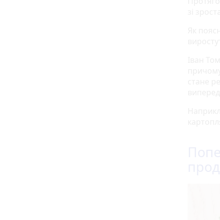
Протяго
зі зрост
Як поясн
виростут
Іван То
причому
стане р
виперед
Наприкл
картопл
Попе
прод