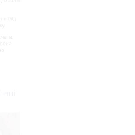
рдсменом
енеплід
ку.
жчати,
 вона
но
інші