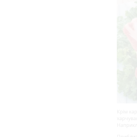
Крім кар
харчува
Наприкла
Приблиз