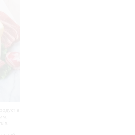
продуктів
им.
ків.
 на цей