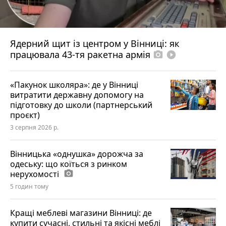
Ядерний щит із центром у Вінниці: як
працювала 43-тя ракетна армія
photo_camera
play_circle_filled
«Пакунок школяра»: де у Вінниці
витратити державну допомогу на
підготовку до школи (партнерський
проєкт)
3 серпня 2026 р.
Вінницька «однушка» дорожча за
одеську: що коїться з ринком
нерухомості
photo_camera
5 годин тому
Кращі меблеві магазини Вінниці: де
купити сучасні, стильні та якісні меблі