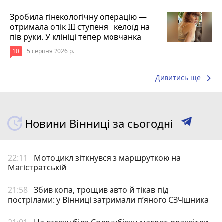
Зробила гінекологічну операцію —
отримала опік ІІІ ступеня і келоїд на
пів руки. У клініці тепер мовчанка
10
5 серпня 2026 р.
keyboard_arrow_right
Дивитись ще
Новини Вінниці за сьогодні
22:11
Мотоцикл зіткнувся з маршруткою на
Магістратській
21:58
Збив копа, трощив авто й тікав під
пострілами: у Вінниці затримали п’яного СЗЧшника
21:01
На ставку біля Сологубівки масово розквітли