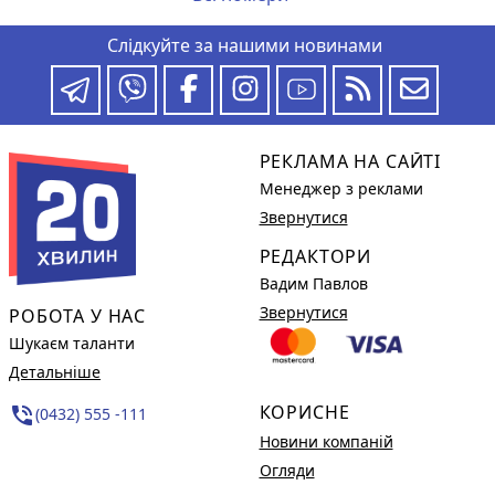
Слідкуйте за нашими новинами
РЕКЛАМА НА САЙТІ
Менеджер з реклами
Звернутися
РЕДАКТОРИ
Вадим Павлов
Звернутися
РОБОТА У НАС
Шукаєм таланти
Детальніше
КОРИСНЕ
phone_in_talk
(0432) 555 -111
Новини компаній
Огляди