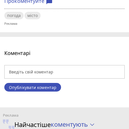
Прокоментуйте
chat_bubble
погода
місто
Коментарі
Опублікувати коментар
коментують
Найчастіше