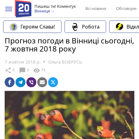
Пишеш ти! Коментує
Всі новини
Обговорен
Вінниця
Героям Слава!
Робота
Відк
Прогноз погоди в Вінниці сьогодні,
7 жовтня 2018 року
7 жовтня 2018 р.
Ольга БОБРУСЬ
chat_bubble
share
visibility
0
0
74