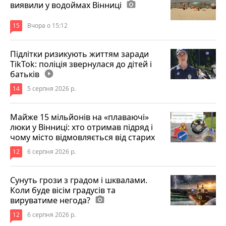
виявили у водоймах Вінниці
photo_camera
15
Вчора о 15:12
Підлітки ризикують життям заради
TikTok: поліція звернулася до дітей і
батьків
play_circle_filled
14
5 серпня 2026 р.
Майже 15 мільйонів на «плаваючі»
люки у Вінниці: хто отримав підряд і
чому місто відмовляється від старих
12
6 серпня 2026 р.
Сунуть грози з градом і шквалами.
Коли буде вісім градусів та
вируватиме негода?
photo_camera
12
6 серпня 2026 р.