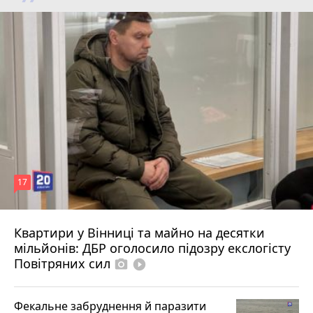
17
Квартири у Вінниці та майно на десятки
6 серпня 2026 р.
мільйонів: ДБР оголосило підозру екслогісту
Повітряних сил
photo_camera
play_circle_filled
Фекальне забруднення й паразити