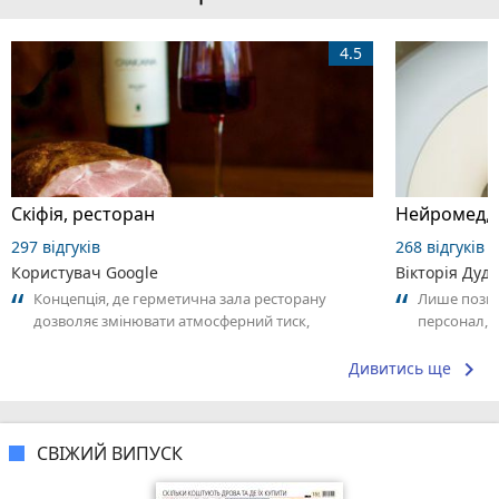
4.5
Скіфія, ресторан
Нейромед, ц
297 відгуків
268 відгуків
Користувач Google
Вікторія Дуд
Концепція, де герметична зала ресторану
Лише позит
дозволяє змінювати атмосферний тиск,
персонал,я
впливаючи на відчуття смаку та текстури їжі,...
keyboard_arrow_right
Дивитись ще
СВІЖИЙ ВИПУСК