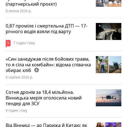
(партнерський проєкт)
8 липня 2026 р.
0,87 проміле і смертельна ДТП — 17-
річного водія взяли під варту
5
7 годин тому
«Син занедужав після бойових травм,
то я сіла на комбайн»: відома співачка
збирає хліб
play_circle_filled
6 серпня 2026 р.
Сотня дронів за 18,4 мільйона.
Вінницька мерія оголосила новий
тендер для ЗСУ
9 годин тому
Від Вінниці — до Парижа й Китаю: як