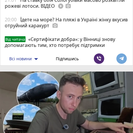
рожеві лотоси. ВІДЕО
play_circle_filled
photo_camera
20:00
Їдете на море? На пляжі в Україні жінку вкусив
отруйний каракурт
photo_camera
«Сертифікати добра»: у Вінниці знову
Від читача
допомагають тим, хто потребує підтримки
Всі новини
Підпишись