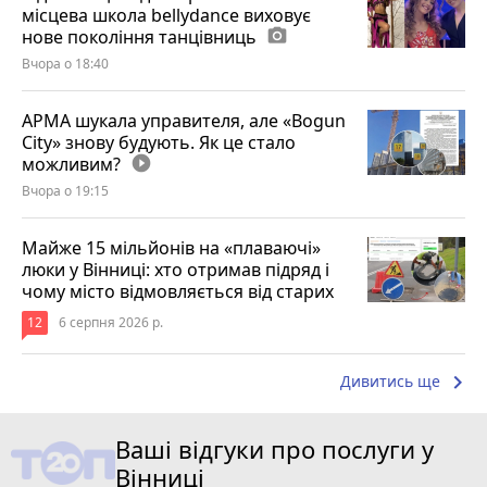
місцева школа bellydance виховує
нове покоління танцівниць
photo_camera
Вчора о 18:40
АРМА шукала управителя, але «Bogun
City» знову будують. Як це стало
можливим?
play_circle_filled
Вчора о 19:15
Майже 15 мільйонів на «плаваючі»
люки у Вінниці: хто отримав підряд і
чому місто відмовляється від старих
12
6 серпня 2026 р.
keyboard_arrow_right
Дивитись ще
Ваші відгуки про послуги у
Вінниці