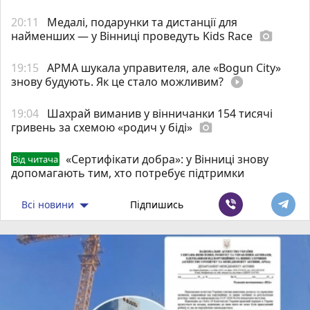
20:11
Медалі, подарунки та дистанції для
найменших — у Вінниці проведуть Kids Race
photo_camera
19:15
АРМА шукала управителя, але «Bogun City»
знову будують. Як це стало можливим?
play_circle_filled
19:04
Шахрай виманив у вінничанки 154 тисячі
гривень за схемою «родич у біді»
photo_camera
«Сертифікати добра»: у Вінниці знову
Від читача
допомагають тим, хто потребує підтримки
Всі новини
Підпишись