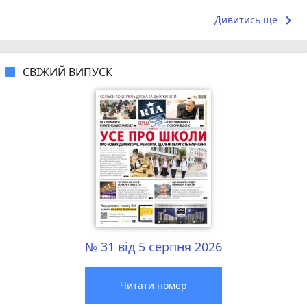
багато іншої, масок більше, хочеться...
вирішити пр
keyboard_arrow_right
Дивитись ще
СВІЖИЙ ВИПУСК
№ 31 від 5 серпня 2026
Читати номер