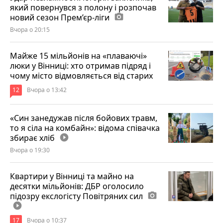
який повернувся з полону і розпочав
новий сезон Прем’єр-ліги
photo_camera
Вчора о 20:15
Майже 15 мільйонів на «плаваючі»
люки у Вінниці: хто отримав підряд і
чому місто відмовляється від старих
12
Вчора о 13:42
«Син занедужав після бойових травм,
то я сіла на комбайн»: відома співачка
збирає хліб
play_circle_filled
Вчора о 19:30
Квартири у Вінниці та майно на
десятки мільйонів: ДБР оголосило
підозру екслогісту Повітряних сил
photo_camera
play_circle_filled
17
Вчора о 10:37