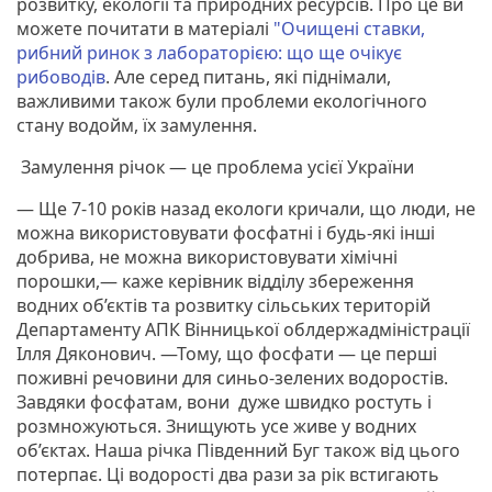
розвитку, екології та природних ресурсів. Про це ви
можете почитати в матеріалі
"Очищені ставки,
рибний ринок з лабораторією: що ще очiкує
рибоводів
. Але серед питань, які піднімали,
важливими також були проблеми екологічного
стану водойм, їх замулення.
Замулення річок — це проблема усієї України
— Ще 7-10 років назад екологи кричали, що люди, не
можна використовувати фосфатні і будь-які інші
добрива, не можна використовувати хімічні
порошки,— каже керівник відділу збереження
водних об’єктів та розвитку сільських територій
Департаменту АПК Вінницької облдержадміністрації
Ілля Дяконович. —Тому, що фосфати — це перші
поживні речовини для синьо-зелених водоростів.
Завдяки фосфатам, вони дуже швидко ростуть і
розмножуються. Знищують усе живе у водних
об’єктах. Наша річка Південний Буг також від цього
потерпає. Ці водорості два рази за рік встигають