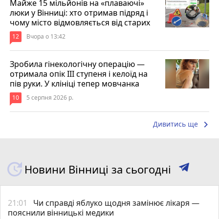
Майже 15 мільйонів на «плаваючі»
люки у Вінниці: хто отримав підряд і
чому місто відмовляється від старих
12
Вчора о 13:42
Зробила гінекологічну операцію —
отримала опік ІІІ ступеня і келоїд на
пів руки. У клініці тепер мовчанка
10
5 серпня 2026 р.
keyboard_arrow_right
Дивитись ще
Новини Вінниці за сьогодні
21:01
Чи справді яблуко щодня замінює лікаря —
пояснили вінницькі медики