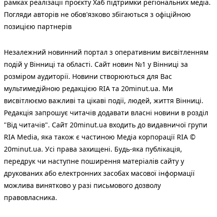
рамках реалізації проєкту Хаб підтримки регіональних медіа.
Погляди авторів не обов'язково збігаються з офіційною
позицією партнерів
Незалежний новинний портал з оперативним висвітленням
подій у Вінниці та області. Сайт новин №1 у Вінниці за
розміром аудиторії. Новини створюються для Вас
мультимедійною редакцією RIA та 20minut.ua. Ми
висвітлюємо важливі та цікаві події, людей, життя Вінниці.
Редакція запрошує читачів додавати власні новини в розділ
"Від читачів". Сайт 20minut.ua входить до видавничої групи
RIA Media, яка також є частиною Медіа корпорації RIA ©
20minut.ua. Усі права захищені. Будь-яка публiкацiя,
передрук чи наступне поширення матеріалів сайту у
друкованих або електронних засобах масової інформації
можлива винятково у разі письмового дозволу
правовласника.