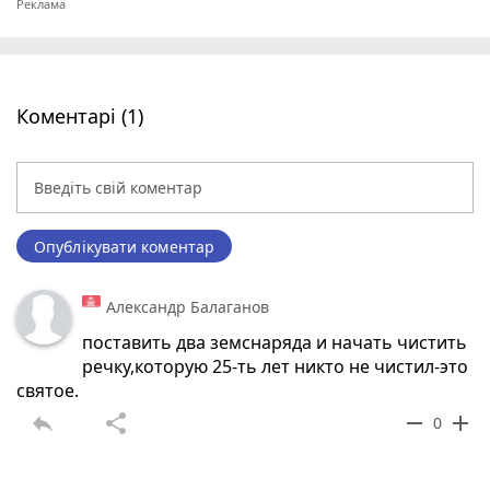
Коментарі (1)
Опублікувати коментар
Александр Балаганов
поставить два земснаряда и начать чистить
речку,которую 25-ть лет никто не чистил-это
святое.
reply
share
remove
add
0