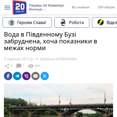
Пишеш ти! Коментує
Всі новини
Обговорен
Вінниця
Героям Слава!
Робота
Відк
Вода в Південному Бузі
забруднена, хоча показники в
межах норми
3 серпня 2017 р.
Альбіна КУРБАНОВА
chat_bubble
share
visibility
0
1
696