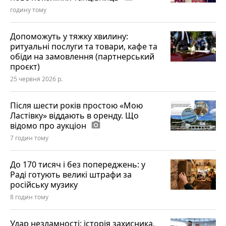
годину тому
Допоможуть у тяжку хвилину:
ритуальні послуги та товари, кафе та
обіди на замовлення (партнерський
проєкт)
25 червня 2026 р.
Після шести років простою «Мою
Ластівку» віддають в оренду. Що
відомо про аукціон
photo_camera
7 годин тому
До 170 тисяч і без попереджень: у
Раді готують великі штрафи за
російську музику
8 годин тому
Удар незламності: історія захисника,