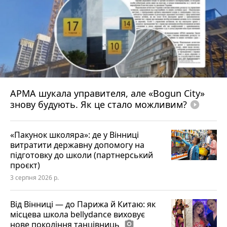
АРМА шукала управителя, але «Bogun City»
знову будують. Як це стало можливим?
play_circle_filled
«Пакунок школяра»: де у Вінниці
витратити державну допомогу на
підготовку до школи (партнерський
проєкт)
3 серпня 2026 р.
Від Вінниці — до Парижа й Китаю: як
місцева школа bellydance виховує
нове покоління танцівниць
photo_camera