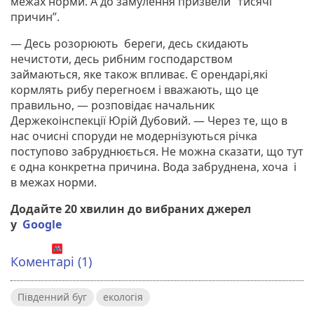
межах норми. А до замулення призвели “тисячі
причин”.
— Десь розорюють береги, десь скидають
нечистоти, десь рибним господарством
займаються, яке також впливає. Є орендарі,які
кормлять рибу перегноєм і вважають, що це
правильно, — розповідає начальник
Держекоінспекції Юрій Дубовий. — Через те, що в
нас очисні споруди не модернізуються річка
поступово забруднюється. Не можна сказати, що тут
є одна конкретна причина. Вода забруднена, хоча і
в межах норми.
Додайте 20 хвилин до вибраних джерел
у
Google
Коментарі (1)
Південний буг
екологія