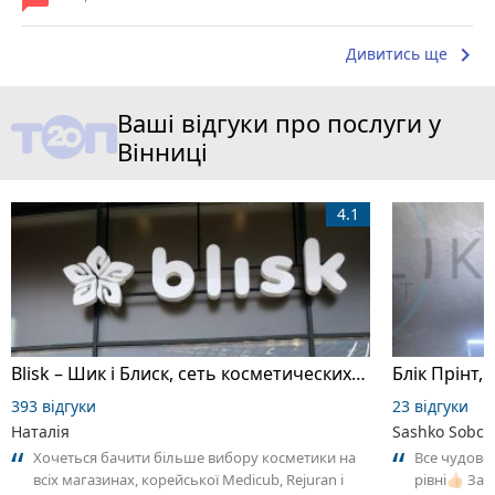
keyboard_arrow_right
Дивитись ще
Ваші відгуки про послуги у
Вінниці
4.1
Blisk – Шик і Блиск, сеть косметических магазинов
Блік Прінт, 
393 відгуки
23 відгуки
Наталія
Sashko Sobch
Хочеться бачити більше вибору косметики на
Все чудово
всіх магазинах, корейської Medicub, Rejuran і
рівні👍🏻 З