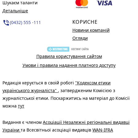
Шукаєм таланти
Детальніше
КОРИСНЕ
phone_in_talk
(0432) 555 -111
Новини компаній
Огляди
Правила користування сайтом
Умови і правила надання платного доступу
Редакція керується в своїй роботі
"Кодексом етики
українського журналіста"
, затвердженим Комісією з
журналістської етики. Поскаржитись на матеріал до Комісії
можна
тут
Видання є членом
Асоціації Незалежні регіональні видавці
України
та Всесвітньої асоціації видавців
WAN-IFRA