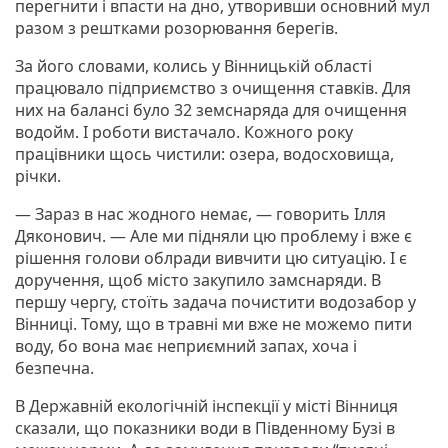
перегнити і впасти на дно, утворивши основний мул
разом з рештками розорювання берегів.
За його словами, колись у Вінницькій області
працювало підприємство з очищення ставків. Для
них на балансі було 32 земснаряда для очищення
водойм. І роботи вистачало. Кожного року
працівники щось чистили: озера, водосховища,
річки.
— Зараз в нас жодного немає, — говорить Ілля
Дяконович. — Але ми підняли цю проблему і вже є
рішення голови облради вивчити цю ситуацію. І є
доручення, щоб місто закупило замснаряди. В
першу чергу, стоїть задача почистити водозабор у
Вінниці. Тому, що в травні ми вже не можемо пити
воду, бо вона має неприємний запах, хоча і
безпечна.
В Державній екологічній інспекції у місті Вінниця
сказали, що показники води в Південному Бузі в