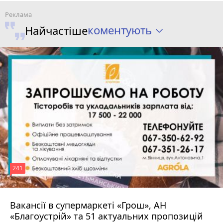
коментують
Найчастіше
241
Вакансії в супермаркеті «Грош», АН
4 серпня 2026 р.
«Благоустрій» та 51 актуальних пропозицій