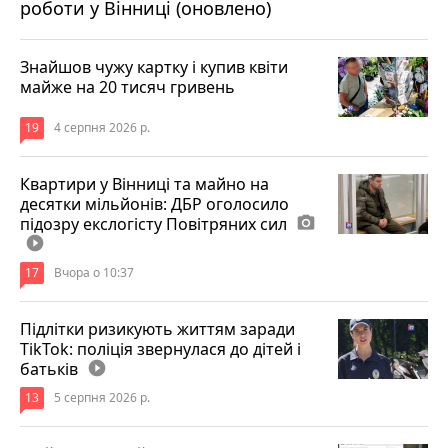
роботи у Вінниці (оновлено)
Знайшов чужу картку і купив квіти
майже на 20 тисяч гривень
19
4 серпня 2026 р.
Квартири у Вінниці та майно на
десятки мільйонів: ДБР оголосило
підозру екслогісту Повітряних сил
photo_camera
play_circle_filled
17
Вчора о 10:37
Підлітки ризикують життям заради
TikTok: поліція звернулася до дітей і
батьків
play_circle_filled
13
5 серпня 2026 р.