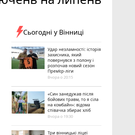
Сьогодні у Вінниці
Удар незламності: історія
захисника, який
повернувся з полону і
розпочав новий сезон
Прем’єр-ліги
Вчора о 20:15
«Син занедужав після
бойових травм, то я сіла
на комбайн»: відома
співачка збирає хліб
Вчора о 19:30
Три вінницькі ліцеї