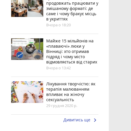
продовжать працювати у
змішаному форматі: де
саме і чому бракує місць
в укриттях
Вчора о 18:20
Майже 15 мільйонів на
«плаваючі» люки у
Вінниці: хто отримав
підряд і чому місто
відмовляється від старих
Вчора о 13:42
Лікування творчістю: як
терапія малюванням
впливає на жіночу
сексуальність
29 грудня 2020 р.
keyboard_arrow_right
Дивитись ще