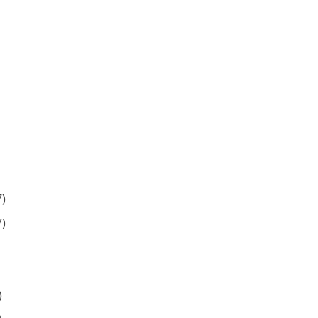
)
)
)