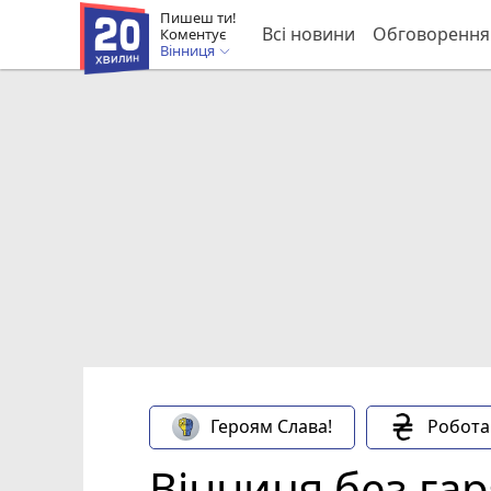
Пишеш ти!
Всі новини
Обговорення
Коментує
Вінниця
Героям Слава!
Робота
Вінниця без гар