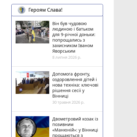
Героям Слава!
Він був чудовою
людиною і батьком
для 9-річної доньки:
попрощались з
захисником Іваном
Яворським
8 липня 2026 р.
Допомога фронту,
оздоровлення дітей і
нова техніка: ключові
рішення сесії у
Вінниці
30 травня 2026 р.
Двометровий козак із
позивним
«Манюній»: у Вінниці
прощаються з