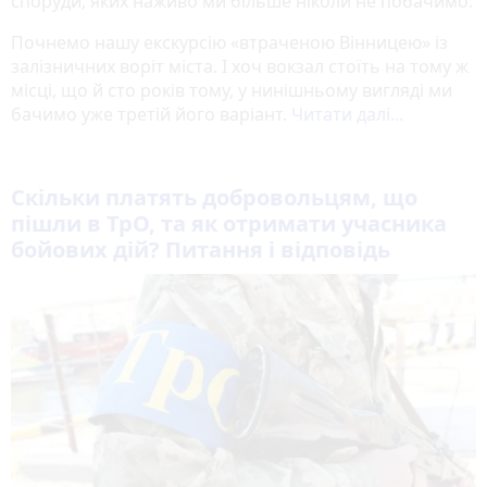
споруди, яких наживо ми більше ніколи не побачимо.
Почнемо нашу екскурсію «втраченою Вінницею» із
залізничних воріт міста. І хоч вокзал стоїть на тому ж
місці, що й сто років тому, у нинішньому вигляді ми
бачимо уже третій його варіант.
Читати далі...
Скільки платять добровольцям, що
пішли в ТрО, та як отримати учасника
бойових дій? Питання і відповідь