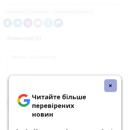
важливе за тиждень
Редакція 20 хвилин
Коментарі (2)
Опублікувати коментар
×
Читайте більше
Новини Вінниці на 20хвилин
перевірених
17 липня 2023 р.
новин
Завжди свіжа та перевірена інформація на
нашому Телеграм-каналі 👉 https://t.me/+i-