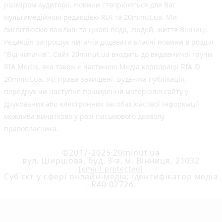
розміром аудиторії. Новини створюються для Вас
мультимедійною редакцією RIA та 20minut.ua. Ми
висвітлюємо важливі та цікаві події, людей, життя Вінниці.
Редакція запрошує читачів додавати власні новини в розділ
"Від читачів". Сайт 20minut.ua входить до видавничої групи
RIA Media, яка також є частиною Медіа корпорації RIA ©
20minut.ua. Усі права захищені. Будь-яка публiкацiя,
передрук чи наступне поширення матеріалів сайту у
друкованих або електронних засобах масової інформації
можлива винятково у разі письмового дозволу
правовласника.
©2017-2025 20minut.ua
вул. Ширшова, буд. 3-а, м. Вінниця, 21032
[email protected]
Cуб'єкт у сфері онлайн-медіа; ідентифікатор медіа
- R40-02726.