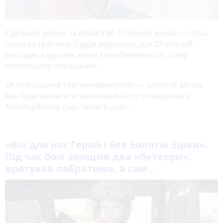
Суд виніс вирок за вбивство 47-річної жінки — п’ять
років за гратами. Суддя вирішила, що 29-річний
молодик задушив жінку з необережності, тому
пом’якшила покарання.
«А тіло спалив теж ненавмисно?» — запитує дочка,
яка буде вимагати максимального покарання в
Апеляційному суді.
Читати далі...
«Він для нас Герой і без Золотої Зірки».
Під час бою знищив два «бетеери»,
врятував побратима, а сам…