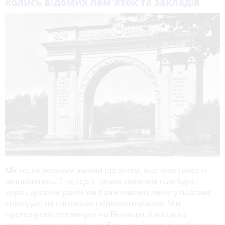
колись відомих пам'яток та закладів
Місто, як великий живий організм, має властивості
змінюватись. І те, що є таким звичним сьогодні,
через десятки років ми бачитимемо лише у власних
спогадах, на світлинах і відеоматеріалах. Ми
пропонуємо поглянути на Вінницю, її місця та