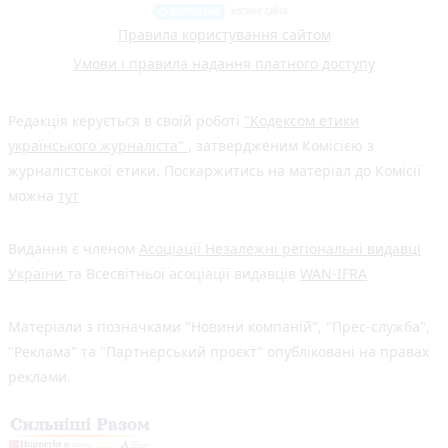
Правила користування сайтом
Умови і правила надання платного доступу
Редакція керується в своїй роботі
"Кодексом етики
українського журналіста"
, затвердженим Комісією з
журналістської етики. Поскаржитись на матеріал до Комісії
можна
тут
Видання є членом
Асоціації Незалежні регіональні видавці
України
та Всесвітньої асоціації видавців
WAN-IFRA
Матеріали з позначками "Новини компаній", "Прес-служба",
"Реклама" та "Партнерський проєкт" опубліковані на правах
реклами.