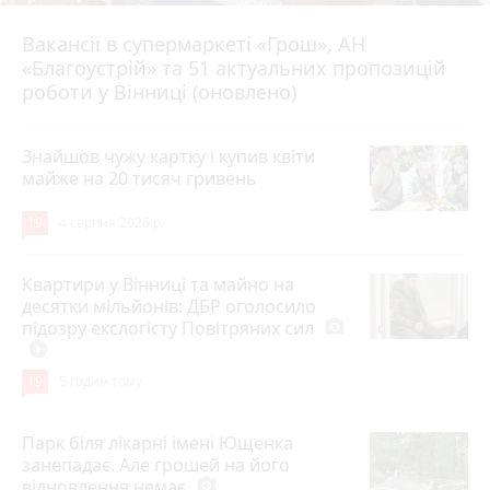
Вакансії в супермаркеті «Грош», АН
4 серпня 2026 р.
«Благоустрій» та 51 актуальних пропозицій
роботи у Вінниці (оновлено)
Знайшов чужу картку і купив квіти
майже на 20 тисяч гривень
19
4 серпня 2026 р.
Квартири у Вінниці та майно на
десятки мільйонів: ДБР оголосило
підозру екслогісту Повітряних сил
photo_camera
play_circle_filled
19
5 годин тому
Парк біля лікарні імені Ющенка
занепадає. Але грошей на його
відновлення немає
photo_camera