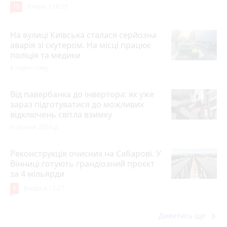
10
Вчора о 18:55
На вулиці Київська сталася серйозна
аварія зі скутером. На місці працює
поліція та медики
6 годин тому
Від павербанка до інвертора: як уже
зараз підготуватися до можливих
відключень світла взимку
4 серпня 2026 р.
Реконструкція очисних на Сабарові. У
Вінниці готують грандіозний проєкт
за 4 мільярди
9
Вчора о 12:27
keyboard_arrow_right
Дивитись ще