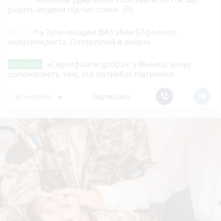
радять медики під час спеки
photo_camera
16:11
На Тульчинщині ВАЗ збив 67-річного
велосипедиста. Потерпілий в лікарні
«Сертифікати добра»: у Вінниці знову
Від читача
допомагають тим, хто потребує підтримки
Всі новини
Підпишись