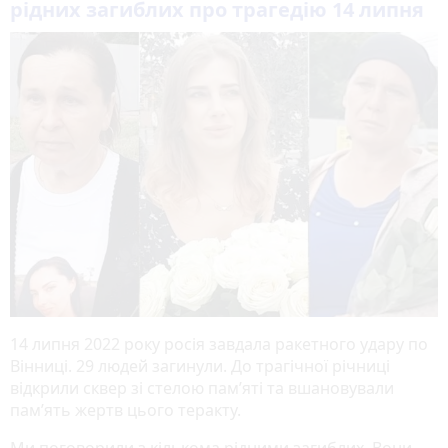
рідних загиблих про трагедію 14 липня
14 липня 2022 року росія завдала ракетного удару по
Вінниці. 29 людей загинули. До трагічної річниці
відкрили сквер зі стелою пам’яті та вшановували
пам’ять жертв цього теракту.
Ми поговорили з кількома рідними загиблих. Вони