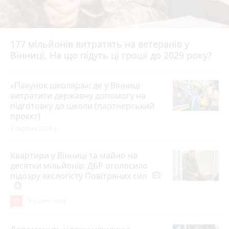
177 мільйонів витратять на ветеранів у
Вінниці. На що підуть ці гроші до 2029 року?
«Пакунок школяра»: де у Вінниці
витратити державну допомогу на
підготовку до школи (партнерський
проєкт)
3 серпня 2026 р.
Квартири у Вінниці та майно на
десятки мільйонів: ДБР оголосило
підозру екслогісту Повітряних сил
photo_camera
play_circle_filled
19
5 годин тому