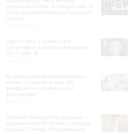
Допоможуть у тяжку хвилину:
ритуальні послуги та товари, кафе та
обіди на замовлення (партнерський
проєкт)
25 червня 2026 р.
Сергій Собко з Літина стане
заступником Головнокомандувача
ЗСУ — ЗМІ
play_circle_filled
5 годин тому
Вступна кампанія побила рекорд —
майже 1,2 мільйона заяв. Які
університети у Вінниці стали
фаворитами?
Вчора о 17:36
Зробила гінекологічну операцію —
отримала опік ІІІ ступеня і келоїд на
пів руки. У клініці тепер мовчанка