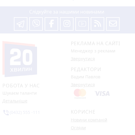
Слідкуйте за нашими новинами
РЕКЛАМА НА САЙТІ
Менеджер з реклами
Звернутися
РЕДАКТОРИ
Вадим Павлов
Звернутися
РОБОТА У НАС
Шукаєм таланти
Детальніше
КОРИСНЕ
phone_in_talk
(0432) 555 -111
Новини компаній
Огляди