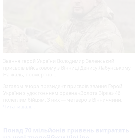
Звання герой України Володимир Зеленський
присвоїв військовому з Вінниці Денису Лабунському.
На жаль, посмертно...
Загалом вчора президент присвоїв звання Герой
України з удостоєнням ордена «Золота Зірка» 46
полеглим бійцям. З них — четверо з Вінниччини.
Читати далі...
Понад 70 мільйонів гривень витратять
на нові тролейбуси VinLine