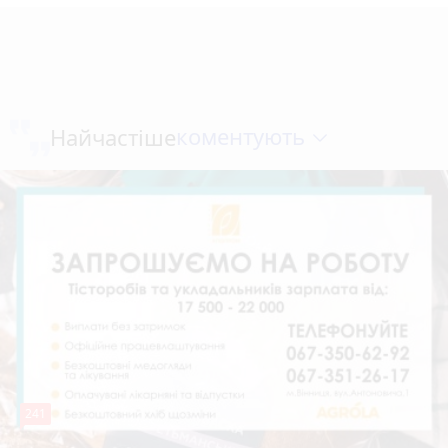
коментують
Найчастіше
241