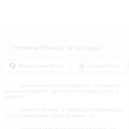
Новини Вінниці за сьогодні
Відключення світла
Героям Слава!
18:20
Три вінницькі ліцеї продовжать працювати у
змішаному форматі: де саме і чому бракує місць в
укриттях
18:09
Учителі з Вінниці та Райгорода потрапили до
ТОП-50 найкращих педагогів країни
photo_camera
17:15
Тепловий удар може коштувати життя: що