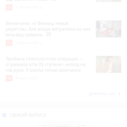
15
3 серпня 2026 р.
Вінничани: «У Вінниці немає
укриттів». Але влада витратила на них
мільярд гривень
photo_camera
12
3 серпня 2026 р.
Зробила гінекологічну операцію —
отримала опік ІІІ ступеня і келоїд на
пів руки. У клініці тепер мовчанка
10
Вчора о 18:55
keyboard_arrow_right
Дивитись ще
СВІЖИЙ ВИПУСК