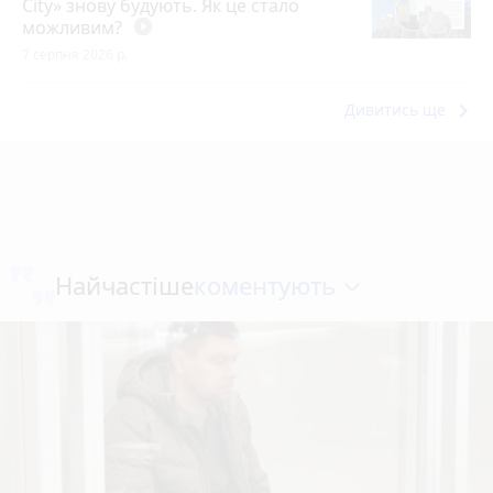
City» знову будують. Як це стало
можливим?
play_circle_filled
7 серпня 2026 р.
keyboard_arrow_right
Дивитись ще
коментують
Найчастіше