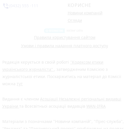
КОРИСНЕ
phone_in_talk
(0432) 555 -111
Новини компаній
Огляди
Правила користування сайтом
Умови і правила надання платного доступу
Редакція керується в своїй роботі
"Кодексом етики
українського журналіста"
, затвердженим Комісією з
журналістської етики. Поскаржитись на матеріал до Комісії
можна
тут
Видання є членом
Асоціації Незалежні регіональні видавці
України
та Всесвітньої асоціації видавців
WAN-IFRA
Матеріали з позначками "Новини компаній", "Прес-служба",
"Реклама" та "Партнерський проєкт" опубліковані на правах