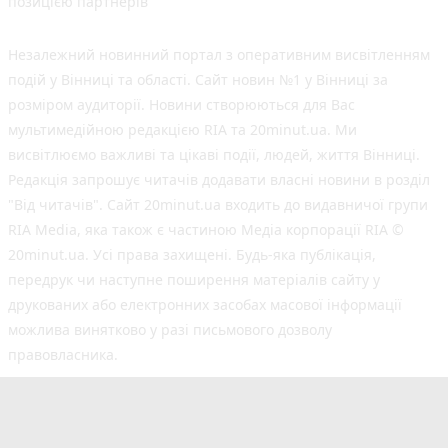
позицією партнерів
Незалежний новинний портал з оперативним висвітленням
подій у Вінниці та області. Сайт новин №1 у Вінниці за
розміром аудиторії. Новини створюються для Вас
мультимедійною редакцією RIA та 20minut.ua. Ми
висвітлюємо важливі та цікаві події, людей, життя Вінниці.
Редакція запрошує читачів додавати власні новини в розділ
"Від читачів". Сайт 20minut.ua входить до видавничої групи
RIA Media, яка також є частиною Медіа корпорації RIA ©
20minut.ua. Усі права захищені. Будь-яка публiкацiя,
передрук чи наступне поширення матеріалів сайту у
друкованих або електронних засобах масової інформації
можлива винятково у разі письмового дозволу
правовласника.
©2017-2025 20minut.ua
вул. Ширшова, буд. 3-а, м. Вінниця, 21032
[email protected]