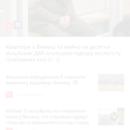
17
Квартири у Вінниці та майно на десятки
6 серпня 2026 р.
мільйонів: ДБР оголосило підозру екслогісту
Повітряних сил
photo_camera
play_circle_filled
Фекальне забруднення й паразити
виявили у водоймах Вінниці
photo_camera
15
7 серпня 2026 р.
Майже 15 мільйонів на «плаваючі»
люки у Вінниці: хто отримав підряд і
чому місто відмовляється від старих