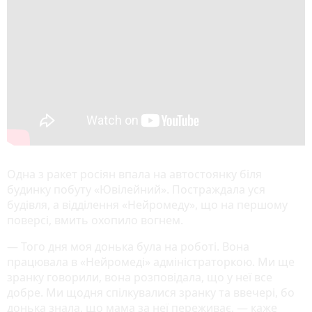
Одна з ракет росіян впала на автостоянку біля
будинку побуту «Ювілейний». Постраждала уся
будівля, а відділення «Нейромеду», що на першому
поверсі, вмить охопило вогнем.
— Того дня моя донька була на роботі. Вона
працювала в «Нейромеді» адміністраторкою. Ми ще
зранку говорили, вона розповідала, що у неї все
добре. Ми щодня спілкувалися зранку та ввечері, бо
донька знала, що мама за неї переживає, — каже