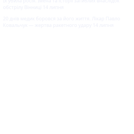
Їх убила росія. Імена та історії загиблих внаслідок
обстрілу Вінниці 14 липня
20 днів медик боровся за його життя. Лікар Павло
Ковальчук — жертва ракетного удару 14 липня