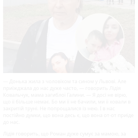
— Донька жила з чоловіком та сином у Львові. Але
приїжджала до нас дуже часто, — говорить Лідія
Ковальчук, мама загиблої Галини. — Я досі не вірю,
що її більше немає. Бо ми її не бачили, ми її ховали в
закритій труні. Не попрощалися із нею. І в нас
постійно думки, що вона десь є, що вона от-от приїде
до нас.
Лідія говорить, що Роман дуже сумує за мамою, за