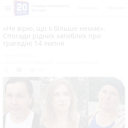
Пишеш ти! Коментує
Всі новини
Обговорен
Вінниця
«Не вірю, що її більше немає».
Спогади рідних загиблих про
трагедію 14 липня
14 липня 2023 р.
Валерій ЧУДНОВСЬКИЙ
,
Михайло КУРДЮКОВ
chat_bubble
share
visibility
7
1
2001