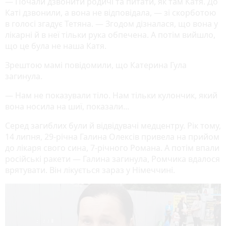
— Почали дзвонити родичі та питати, як там Катя. До
Каті дзвонили, а вона не відповідала, — зі скорботою
в голосі згадує Тетяна. — Згодом дізналася, що вона у
лікарні й в неї тільки рука обпечена. А потім вийшло,
що це була не наша Катя.
Зрештою мамі повідомили, що Катерина Гула
загинула.
— Нам не показували тіло. Нам тільки кулончик, який
вона носила на шиї, показали...
Серед загиблих були й відвідувачі медцентру. Рік тому,
14 липня, 29-річна Галина Олексів привела на прийом
до лікаря свого сина, 7-річного Романа. А потім впали
російські ракети — Галина загинула, Ромчика вдалося
врятувати. Він лікується зараз у Німеччині.