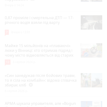
Вчора о 14:24
0,87 проміле і смертельна ДТП — 17-
річного водія взяли під варту
7
Вчора о 13:01
Майже 15 мільйонів на «плаваючі»
люки у Вінниці: хто отримав підряд і
чому місто відмовляється від старих
12
6 серпня 2026 р.
«Син занедужав після бойових травм,
то я сіла на комбайн»: відома співачка
збирає хліб
play_circle_filled
6 серпня 2026 р.
АРМА шукала управителя, але «Bogun