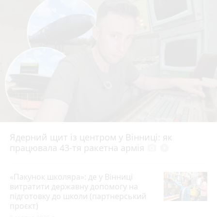
Ядерний щит із центром у Вінниці: як
працювала 43-тя ракетна армія
photo_camera
play_circle_filled
«Пакунок школяра»: де у Вінниці
витратити державну допомогу на
підготовку до школи (партнерський
проєкт)