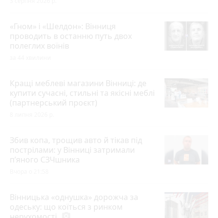
3 серпня 2026 р.
«Гном» і «Шелдон»: Вінниця
проводить в останню путь двох
полеглих воїнів
за 44 хвилини
Кращі меблеві магазини Вінниці: де
купити сучасні, стильні та якісні меблі
(партнерський проєкт)
8 липня 2026 р.
Збив копа, трощив авто й тікав під
пострілами: у Вінниці затримали
п’яного СЗЧшника
Вчора о 21:58
Вінницька «однушка» дорожча за
одеську: що коїться з ринком
нерухомості
photo_camera