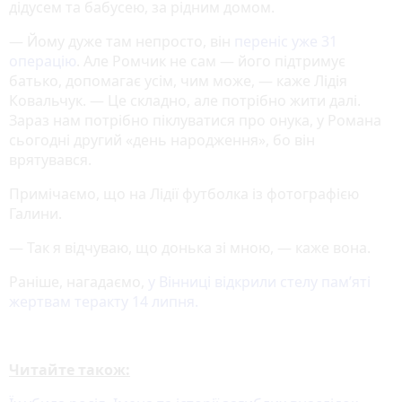
дідусем та бабусею, за рідним домом.
— Йому дуже там непросто, він
переніс уже 31
операцію
. Але Ромчик не сам — його підтримує
батько, допомагає усім, чим може, — каже Лідія
Ковальчук. — Це складно, але потрібно жити далі.
Зараз нам потрібно піклуватися про онука, у Романа
сьогодні другий «день народження», бо він
врятувався.
Примічаємо, що на Лідії футболка із фотографією
Галини.
— Так я відчуваю, що донька зі мною, — каже вона.
Раніше, нагадаємо,
у Вінниці відкрили стелу пам’яті
жертвам теракту 14 липня.
Читайте також: