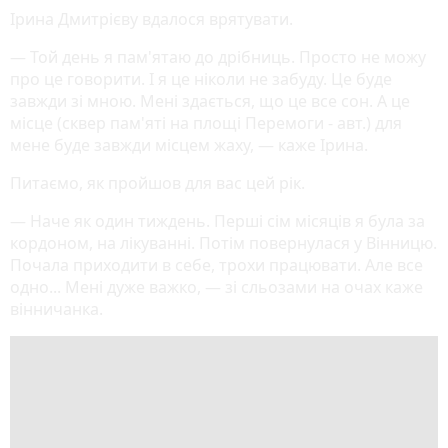
Ірина Дмитрієву вдалося врятувати.
— Той день я пам'ятаю до дрібниць. Просто не можу
про це говорити. І я це ніколи не забуду. Це буде
завжди зі мною. Мені здається, що це все сон. А це
місце (сквер пам'яті на площі Перемоги - авт.) для
мене буде завжди місцем жаху, — каже Ірина.
Питаємо, як пройшов для вас цей рік.
— Наче як один тиждень. Перші сім місяців я була за
кордоном, на лікуванні. Потім повернулася у Вінницю.
Почала приходити в себе, трохи працювати. Але все
одно... Мені дуже важко, — зі сльозами на очах каже
вінничанка.