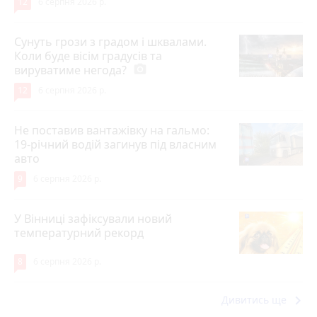
12
6 серпня 2026 р.
Сунуть грози з градом і шквалами.
Коли буде вісім градусів та
вируватиме негода?
photo_camera
12
6 серпня 2026 р.
Не поставив вантажівку на гальмо:
19-річний водій загинув під власним
авто
9
6 серпня 2026 р.
У Вінниці зафіксували новий
температурний рекорд
8
6 серпня 2026 р.
keyboard_arrow_right
Дивитись ще