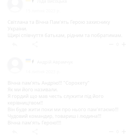
Ліда Висоцька
15 липня 2023 р.
Світлана та Вічна Пам'ять Герою захиснику
України.
Щирі співчуття батькам, рідним та побратимам.
reply
share
remove
add
0
Андрій Аврамчук
14 липня 2023 р.
Вічна пам'ять Андрію!!! "Сорокету"
Як ми його називали.
Я гордий що мав честь служити під його
керівництвом!!
Він буде жити поки ми про нього пам'ятаємо!!!
Чудовий командир, товариш і людина!!!
Вічна пам'ять Герою!!!!
reply
share
remove
add
0