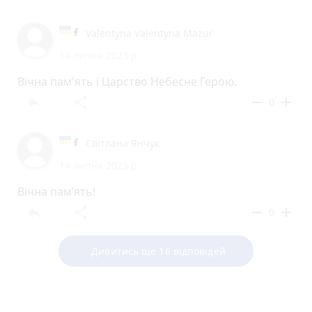
Valentyna Valentyna Mazur
14 липня 2023 р.
Вічна пам'ять і Царство Небесне Герою.
reply
share
remove
add
0
Світлана Янчук
14 липня 2023 р.
Вічна пам’ять!
reply
share
remove
add
0
Дивитись ще 16 відповідей