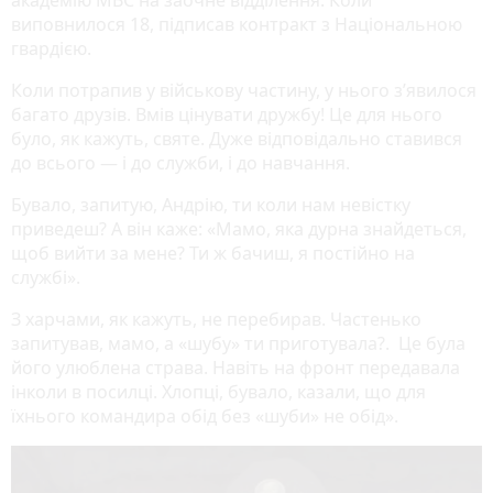
виповнилося 18, підписав контракт з Національною
гвардією.
Коли потрапив у військову частину, у нього з’явилося
багато друзів. Вмів цінувати дружбу! Це для нього
було, як кажуть, святе. Дуже відповідально ставився
до всього — і до служби, і до навчання.
Бувало, запитую, Андрію, ти коли нам невістку
приведеш? А він каже: «Мамо, яка дурна знайдеться,
щоб вийти за мене? Ти ж бачиш, я постійно на
службі».
З харчами, як кажуть, не перебирав. Частенько
запитував, мамо, а «шубу» ти приготувала?. Це була
його улюблена страва. Навіть на фронт передавала
інколи в посилці. Хлопці, бувало, казали, що для
їхнього командира обід без «шуби» не обід».