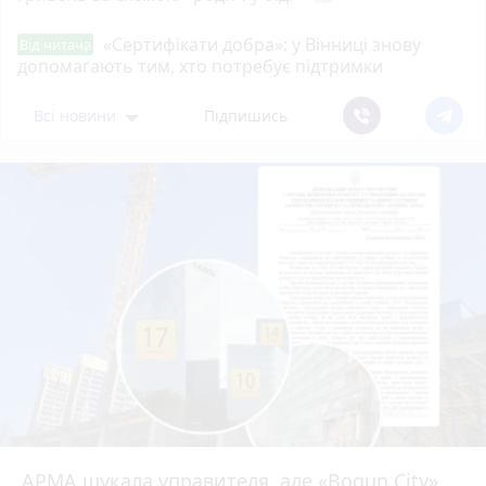
«Сертифікати добра»: у Вінниці знову
Від читача
допомагають тим, хто потребує підтримки
Всі новини
Підпишись
АРМА шукала управителя, але «Bogun City»