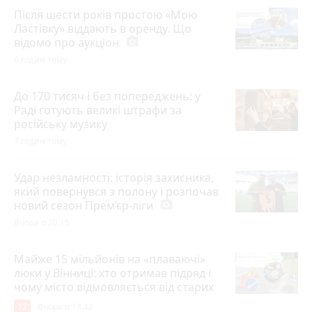
Після шести років простою «Мою
Ластівку» віддають в оренду. Що
відомо про аукціон
photo_camera
6 годин тому
До 170 тисяч і без попереджень: у
Раді готують великі штрафи за
російську музику
7 годин тому
Удар незламності: історія захисника,
який повернувся з полону і розпочав
новий сезон Прем’єр-ліги
photo_camera
Вчора о 20:15
Майже 15 мільйонів на «плаваючі»
люки у Вінниці: хто отримав підряд і
чому місто відмовляється від старих
12
Вчора о 13:42