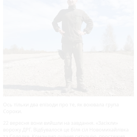
Ось тільки два епізоди про те, як воювала група
Сороки.
22 вересня вони вийшли на завдання. «Засікли»
ворожу ДРГ. Відбувалося це біля сіл Новомихайлівка
та Солодке. Командир оцінив ситуацію, простежив