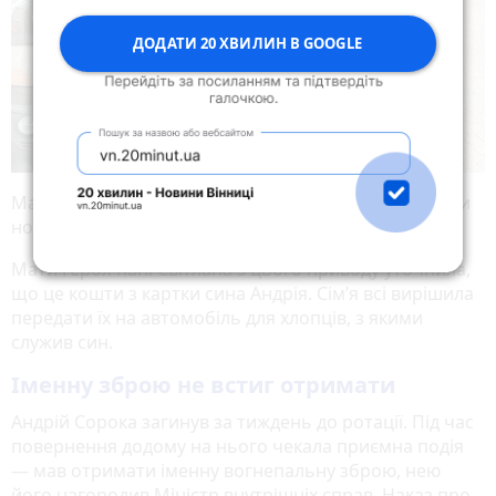
ДОДАТИ 20 ХВИЛИН В GOOGLE
Машину купили і на згадку про командира замовили
номерні знаки з його позивним «Сорокет».
Мати Героя пані Світлана з цього приводу уточнила,
що це кошти з картки сина Андрія. Сім’я всі вирішила
передати їх на автомобіль для хлопців, з якими
служив син.
Іменну зброю не встиг отримати
Андрій Сорока загинув за тиждень до ротації. Під час
повернення додому на нього чекала приємна подія
— мав отримати іменну вогнепальну зброю, нею
його нагородив Міністр внутрішніх справ. Наказ про