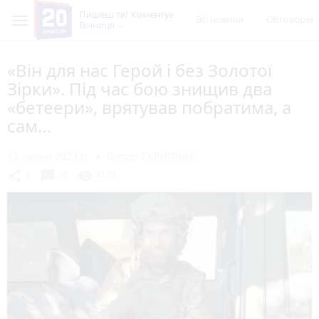
Пишеш ти! Коментує
Всі новини
Обговорен
Вінниця
«Він для нас Герой і без Золотої
Зірки». Під час бою знищив два
«бетеери», врятував побратима, а
сам…
13 липня 2023 р.
Віктор СКРИПНИК
chat_bubble
share
visibility
8
20
4163