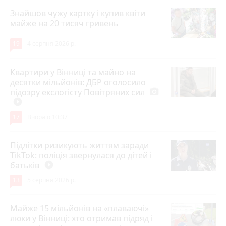
Знайшов чужу картку і купив квіти
майже на 20 тисяч гривень
19
4 серпня 2026 р.
Квартири у Вінниці та майно на
десятки мільйонів: ДБР оголосило
підозру екслогісту Повітряних сил
photo_camera
play_circle_filled
17
Вчора о 10:37
Підлітки ризикують життям заради
TikTok: поліція звернулася до дітей і
батьків
play_circle_filled
13
5 серпня 2026 р.
Майже 15 мільйонів на «плаваючі»
люки у Вінниці: хто отримав підряд і