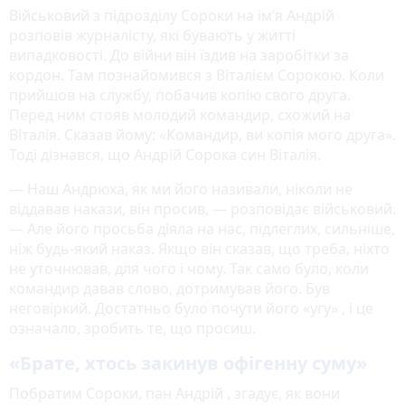
Військовий з підрозділу Сороки на ім’я Андрій
розповів журналісту, які бувають у житті
випадковості. До війни він їздив на заробітки за
кордон. Там познайомився з Віталієм Сорокою. Коли
прийшов на службу, побачив копію свого друга.
Перед ним стояв молодий командир, схожий на
Віталія. Сказав йому: «Командир, ви копія мого друга».
Тоді дізнався, що Андрій Сорока син Віталія.
— Наш Андрюха, як ми його називали, ніколи не
віддавав накази, він просив, — розповідає військовий.
— Але його просьба діяла на нас, підлеглих, сильніше,
ніж будь-який наказ. Якщо він сказав, що треба, ніхто
не уточнював, для чого і чому. Так само було, коли
командир давав слово, дотримував його. Був
неговіркий. Достатньо було почути його «угу» , і це
означало, зробить те, що просиш.
«Брате, хтось закинув офігенну суму»
Побратим Сороки, пан Андрій , згадує, як вони