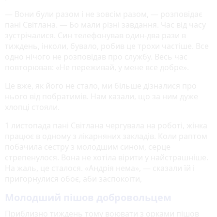
— Вони були разом і не зовсім разом, — розповідає
пані Світлана. — Бо мали різні завдання. Час від часу
зустрічалися. Син телефонував один-два рази в
тиждень, інколи, бувало, робив це трохи частіше. Все
одно нічого не розповідав про службу. Весь час
повторював: «Не переживай, у мене все добре».
Це вже, як його не стало, ми більше дізналися про
нього від побратимів. Нам казали, що за ним дуже
хлопці стояли.
1 листопада пані Світлана чергувала на роботі, жінка
працює в одному з лікарняних закладів. Коли раптом
побачила сестру з молодшим сином, серце
стрепенулося. Вона не хотіла вірити у найстрашніше.
На жаль, це сталося. «Андрія нема», — сказали їй і
пригорнулися обоє, аби заспокоїти,
Молодший пішов добровольцем
Приблизно тиждень тому воювати з орками пішов