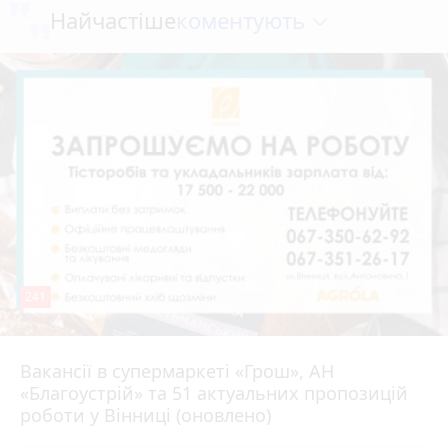
коментують
Найчастіше
241
Вакансії в супермаркеті «Грош», АН
4 серпня 2026 р.
«Благоустрій» та 51 актуальних пропозицій
роботи у Вінниці (оновлено)