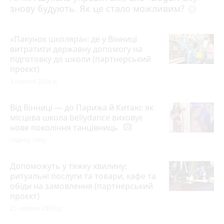
знову будують. Як це стало можливим?
play_circle_filled
«Пакунок школяра»: де у Вінниці
витратити державну допомогу на
підготовку до школи (партнерський
проєкт)
3 серпня 2026 р.
Від Вінниці — до Парижа й Китаю: як
місцева школа bellydance виховує
нове покоління танцівниць
photo_camera
годину тому
Допоможуть у тяжку хвилину:
ритуальні послуги та товари, кафе та
обіди на замовлення (партнерський
проєкт)
25 червня 2026 р.