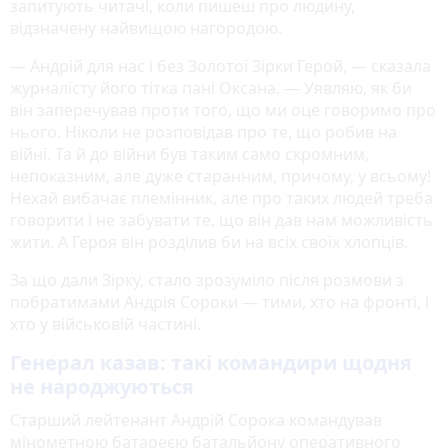
запитують читачі, коли пишеш про людину,
відзначену найвищою нагородою.
— Андрій для нас і без Золотої Зірки Герой, — сказала
журналісту його тітка пані Оксана. — Уявляю, як би
він заперечував проти того, що ми оце говоримо про
нього. Ніколи не розповідав про те, що робив на
війні. Та й до війни був таким само скромним,
непоказним, але дуже старанним, причому, у всьому!
Нехай вибачає племінник, але про таких людей треба
говорити і не забувати те, що він дав нам можливість
жити. А Героя він розділив би на всіх своїх хлопців.
За що дали Зірку, стало зрозуміло після розмови з
побратимами Андрія Сороки — тими, хто на фронті, і
хто у військовій частині.
Генерал казав: такі командири щодня
не народжуються
Старший лейтенант Андрій Сорока командував
мінометною батареєю батальйону оперативного