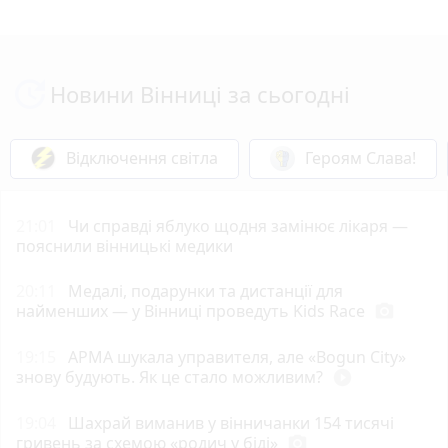
Новини Вінниці за сьогодні
Відключення світла
Героям Слава!
21:01
Чи справді яблуко щодня замінює лікаря —
пояснили вінницькі медики
20:11
Медалі, подарунки та дистанції для
найменших — у Вінниці проведуть Kids Race
photo_camera
19:15
АРМА шукала управителя, але «Bogun City»
знову будують. Як це стало можливим?
play_circle_filled
19:04
Шахрай виманив у вінничанки 154 тисячі
гривень за схемою «родич у біді»
photo_camera