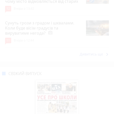
чому місто відмовляється від старих
12
Вчора о 13:42
Сунуть грози з градом і шквалами.
Коли буде вісім градусів та
вируватиме негода?
photo_camera
11
Вчора о 12:44
keyboard_arrow_right
Дивитись ще
СВІЖИЙ ВИПУСК