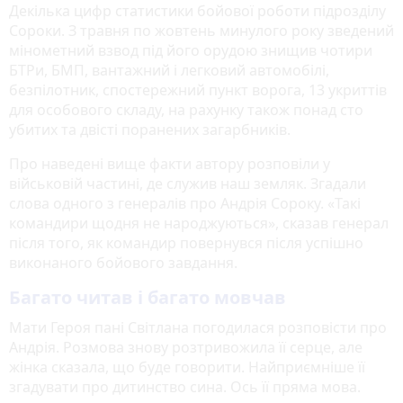
Декілька цифр статистики бойової роботи підрозділу
Сороки. З травня по жовтень минулого року зведений
мінометний взвод під його орудою знищив чотири
БТРи, БМП, вантажний і легковий автомобілі,
безпілотник, спостережний пункт ворога, 13 укриттів
для особового складу, на рахунку також понад сто
убитих та двісті поранених загарбників.
Про наведені вище факти автору розповіли у
військовій частині, де служив наш земляк. Згадали
слова одного з генералів про Андрія Сороку. «Такі
командири щодня не народжуються», сказав генерал
після того, як командир повернувся після успішно
виконаного бойового завдання.
Багато читав і багато мовчав
Мати Героя пані Світлана погодилася розповісти про
Андрія. Розмова знову розтривожила її серце, але
жінка сказала, що буде говорити. Найприємніше її
згадувати про дитинство сина. Ось її пряма мова.