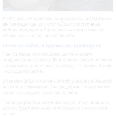
У 2014 році в Андрія була перша ротація в АТО. Потім
він їздив ще і ще. 23 лютого 2022-го заступив на
добове чергування. Раненько подзвонив і сказав:
«Мамо, ти ж знаєш, що почалося?».
«Син на війні, я вдома не залишуся»
Пані Світлана, як ніхто, знає, що таке чекати
повідомлення з фронту. Двоє її рідних людей воювали
з росіянами. Тепер чекає вістей від — чоловіка Віталія
і молодшого Сергія.
2 березня 2022-го чоловік Віталій уже був у військовій
частині, де служив син. Сказав дружині, що не зможе
залишатися вдома, коли син на війні.
Пішов добровольцем у військкомат, а там вирішили,
що так буде правильно, щоб батько й син служили
разом.