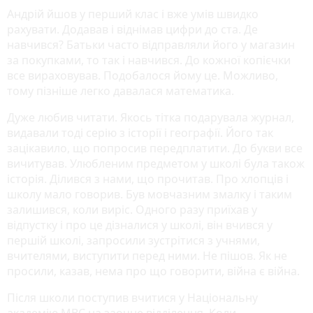
Андрій йшов у перший клас і вже умів швидко
рахувати. Додавав і віднімав цифри до ста. Де
навчився? Батьки часто відправляли його у магазин
за покупками, то так і навчився. До кожної копієчки
все вираховував. Подобалося йому це. Можливо,
тому пізніше легко давалася математика.
Дуже любив читати. Якось тітка подарувала журнал,
видавали тоді серію з історії і географії. Його так
зацікавило, що попросив передплатити. До букви все
вичитував. Улюбленим предметом у школі була також
історія. Ділився з нами, що прочитав. Про хлопців і
школу мало говорив. Був мовчазним змалку і таким
залишився, коли виріс. Одного разу приїхав у
відпустку і про це дізналися у школі, він вчився у
першій школі, запросили зустрітися з учнями,
вчителями, виступити перед ними. Не пішов. Як не
просили, казав, нема про що говорити, війна є війна.
Після школи поступив вчитися у Національну
академію МВС на заочне відділення. Коли