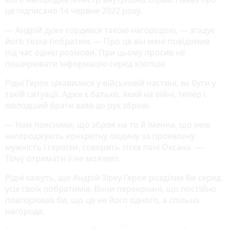
це підписано 14 червня 2022 року.
— Андрій дуже гордився такою нагородою, — згадує
його тезка побратим. — Про це він мені повідомив
під час однієї розмови. При цьому просив не
поширювати інформацію серед хлопців.
Рідні Героя цікавилися у військовій частині, як бути у
такій ситуації. Адже є батько, який на війні, тепер і
молодший брати взяв до рук зброю.
— Нам пояснили, що зброя на то й іменна, що нею
нагороджують конкретну людину за проявлену
мужність і героїзм, говорить тітка пані Оксана. —
Тому отримати її не можемо.
Рідні кажуть, що Андрій Зірку Героя розділив би серед
усіх своїх побратимів. Вони переконані, що постійно
повторював би, що це не його одного, а спільна
нагорода.