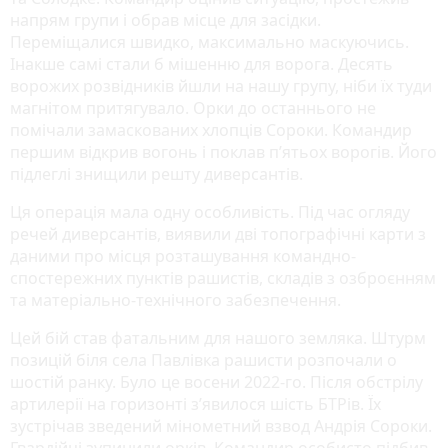
напрям групи і обрав місце для засідки.
Переміщалися швидко, максимально маскуючись.
Інакше самі стали б мішенню для ворога. Десять
ворожих розвідників йшли на нашу групу, ніби їх туди
магнітом притягувало. Орки до останнього не
помічали замаскованих хлопців Сороки. Командир
першим відкрив вогонь і поклав п’ятьох ворогів. Його
підлеглі знищили решту диверсантів.
Ця операція мала одну особливість. Під час огляду
речей диверсантів, виявили дві топографічні карти з
даними про місця розташування командно-
спостережних пунктів рашистів, складів з озброєнням
та матеріально-технічного забезпечення.
Цей бій став фатальним для нашого земляка. Штурм
позицій біля села Павлівка рашисти розпочали о
шостій ранку. Було це восени 2022-го. Після обстрілу
артилерії на горизонті з’явилося шість БТРів. Їх
зустрічав зведений мінометний взвод Андрія Сороки.
Гвардійці зупинили орків. Командир особисто підбив