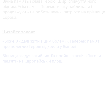
Вічна пам'ять і слава Герою! Щирі співчуття його
рідним. Усім нам — Перемоги, яку наближали і
продовжують це робити великі патріоти на прізвище
Сорока.
Читайте також:
«Боже, як далі жити з цим болем?». Галерею пам’яті
про полеглих Героїв відкрили у Ямполі
Вінниця згадує загиблих. Як пройшла акція «Янголи
пам'яті» на Європейській площі