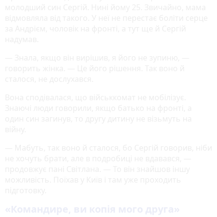
молодший син Сергій. Нині йому 25. Звичайно, мама
відмовляла від такого. У неї не перестає боліти серце
за Андрієм, чоловік на фронті, а тут ще й Сергій
надумав.
— Знала, якщо він вирішив, я його не зупиню, —
говорить жінка. — Це його рішення. Так воно й
сталося, не дослухався.
Вона сподівалася, що військкомат не мобілізує.
Знаючі люди говорили, якщо батько на фронті, а
один син загинув, то другу дитину не візьмуть на
війну.
— Мабуть, так воно й сталося, бо Сергій говорив, ніби
не хочуть брати, але в подробиці не вдавався, —
продовжує пані Світлана. — То він знайшов іншу
можливість. Поїхав у Київ і там уже проходить
підготовку.
«Командире, ви копія мого друга»