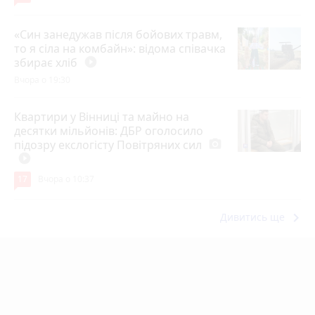
«Син занедужав після бойових травм,
то я сіла на комбайн»: відома співачка
збирає хліб
play_circle_filled
Вчора о 19:30
Квартири у Вінниці та майно на
десятки мільйонів: ДБР оголосило
підозру екслогісту Повітряних сил
photo_camera
play_circle_filled
17
Вчора о 10:37
keyboard_arrow_right
Дивитись ще