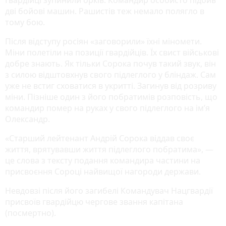
дві бойові машин. Рашистів теж немало полягло в
тому бою.
Після відступу росіян «заговорили» їхні міномети.
Міни полетіли на позиції гвардійців. Їх свист військові
добре знають. Як тільки Сорока почув такий звук, він
з силою відштовхнув свого підлеглого у бліндаж. Сам
уже не встиг сховатися в укритті. Загинув від розриву
міни. Пізніше один з його побратимів розповість, що
командир помер на руках у свого підлеглого на ім’я
Олександр.
«Старший лейтенант Андрій Сорока віддав своє
життя, врятувавши життя підлеглого побратима», —
це слова з тексту подання командира частини на
присвоєння Сороці найвищої нагороди держави.
Невдовзі після його загибелі Командувач Нацгвардії
присвоїв гвардійцю чергове звання капітана
(посмертно).