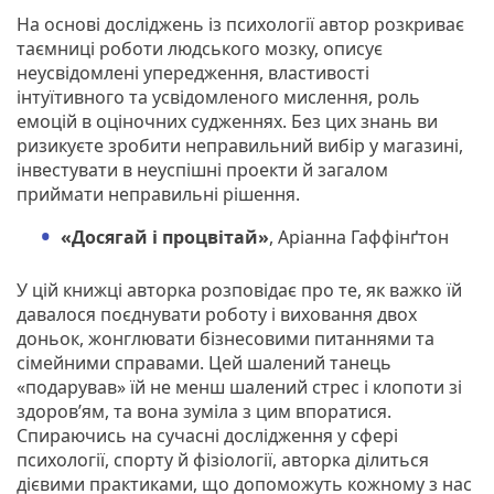
На основі досліджень із психології автор розкриває
таємниці роботи людського мозку, описує
неусвідомлені упередження, властивості
інтуїтивного та усвідомленого мислення, роль
емоцій в оціночних судженнях. Без цих знань ви
ризикуєте зробити неправильний вибір у магазині,
інвестувати в неуспішні проекти й загалом
приймати неправильні рішення.
«Досягай і процвітай»
, Аріанна Гаффінґтон
У цій книжці авторка розповідає про те, як важко їй
давалося поєднувати роботу і виховання двох
доньок, жонглювати бізнесовими питаннями та
сімейними справами. Цей шалений танець
«подарував» їй не менш шалений стрес і клопоти зі
здоров’ям, та вона зуміла з цим впоратися.
Спираючись на сучасні дослідження у сфері
психології, спорту й фізіології, авторка ділиться
дієвими практиками, що допоможуть кожному з нас