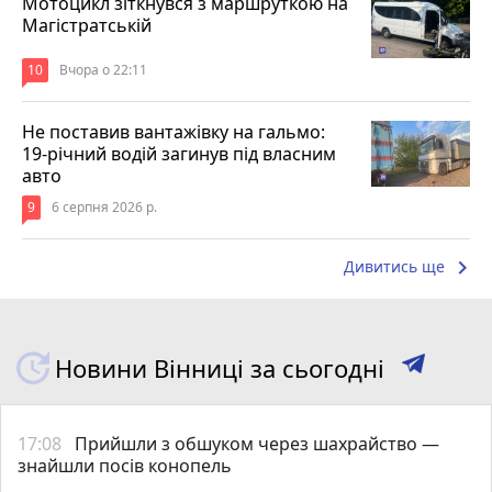
Мотоцикл зіткнувся з маршруткою на
Магістратській
10
Вчора о 22:11
Не поставив вантажівку на гальмо:
19-річний водій загинув під власним
авто
9
6 серпня 2026 р.
keyboard_arrow_right
Дивитись ще
Новини Вінниці за сьогодні
17:08
Прийшли з обшуком через шахрайство —
знайшли посів конопель