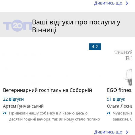
keyboard_arrow_right
Дивитись ще
Ваші відгуки про послуги у
Вінниці
4.2
Ветеринарний госпіталь на Соборній
EGO fitness
22 відгуки
51 відгук
Артем Гунчанський
Ольга Лесни
Привезли нашу собачку в лікарню десь о
Чудовий за
десятій годині вечора, так як йому стало погано
заважає. О
і він сильно трусився. Лікар нас...
Анастасії. 
keyboard_arrow_right
Дивитись ще