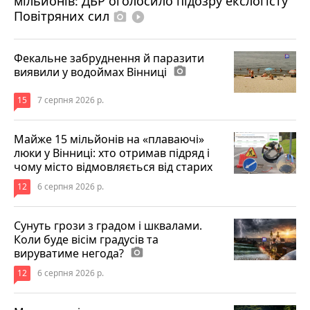
мільйонів: ДБР оголосило підозру екслогісту
Повітряних сил
photo_camera
play_circle_filled
Фекальне забруднення й паразити
виявили у водоймах Вінниці
photo_camera
15
7 серпня 2026 р.
Майже 15 мільйонів на «плаваючі»
люки у Вінниці: хто отримав підряд і
чому місто відмовляється від старих
12
6 серпня 2026 р.
Сунуть грози з градом і шквалами.
Коли буде вісім градусів та
вируватиме негода?
photo_camera
12
6 серпня 2026 р.