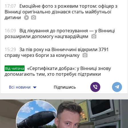
17:07
Емоційне фото з рожевим тортом: офіцер з
Вінниці оригінально дізнався стать майбутньої
дитини
play_circle_filled
photo_camera
16:09
Від лікування до протезування — у Вінниці
розширили допомогу нацгвардійцям
photo_camera
15:29
За пів року на Вінниччині відкрили 3791
справу через борги за комуналку
photo_camera
«Сертифікати добра»: у Вінниці знову
Від читача
допомагають тим, хто потребує підтримки
Всі новини
Підпишись