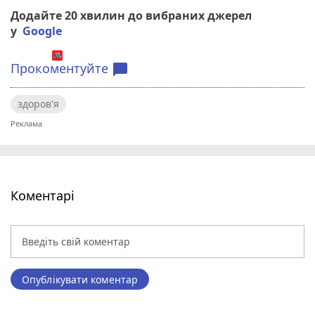
Додайте 20 хвилин до вибраних джерел
у
Google
Прокоментуйте
chat_bubble
здоров'я
Коментарі
Опублікувати коментар