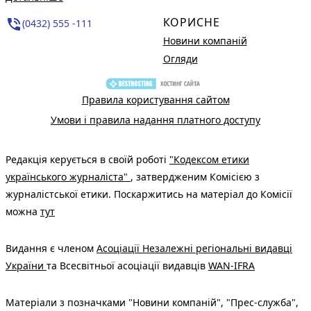
КОРИСНЕ
phone_in_talk
(0432) 555 -111
Новини компаній
Огляди
Правила користування сайтом
Умови і правила надання платного доступу
Редакція керується в своїй роботі
"Кодексом етики
українського журналіста"
, затвердженим Комісією з
журналістської етики. Поскаржитись на матеріал до Комісії
можна
тут
Видання є членом
Асоціації Незалежні регіональні видавці
України
та Всесвітньої асоціації видавців
WAN-IFRA
Матеріали з позначками "Новини компаній", "Прес-служба",