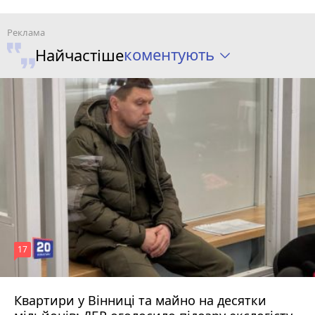
коментують
Найчастіше
17
Квартири у Вінниці та майно на десятки
6 серпня 2026 р.