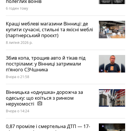
полеглих воїнів
6 годин тому
Кращі меблеві магазини Вінниці: де
купити сучасні, стильні та якісні меблі
(партнерський проєкт)
8 липня 2026 р.
Збив копа, трощив авто й тікав під
пострілами: у Вінниці затримали
п’яного СЗЧшника
Вчора о 21:58
Вінницька «однушка» дорожча за
одеську: що коїться з ринком
нерухомості
photo_camera
Вчора о 14:24
0,87 проміле і смертельна ДТП — 17-