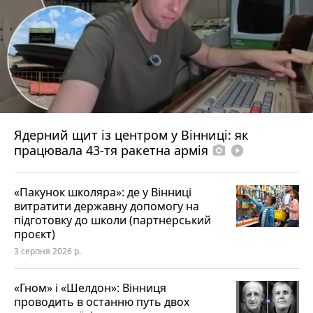
Ядерний щит із центром у Вінниці: як
працювала 43-тя ракетна армія
photo_camera
play_circle_filled
«Пакунок школяра»: де у Вінниці
витратити державну допомогу на
підготовку до школи (партнерський
проєкт)
3 серпня 2026 р.
«Гном» і «Шелдон»: Вінниця
проводить в останню путь двох