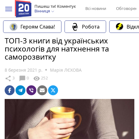
Пишеш ти! Коментує
Всі новини
Обговорен
Вінниця
Героям Слава!
Робота
Відк
ТОП-3 книги від українських
психологів для натхнення та
саморозвитку
8 березня 2021 р.
Марія ЛЄХОВА
chat_bubble
share
visibility
3
0
252