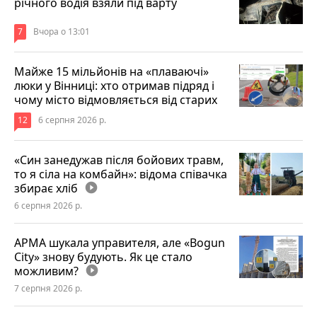
річного водія взяли під варту
7
Вчора о 13:01
Майже 15 мільйонів на «плаваючі»
люки у Вінниці: хто отримав підряд і
чому місто відмовляється від старих
12
6 серпня 2026 р.
«Син занедужав після бойових травм,
то я сіла на комбайн»: відома співачка
збирає хліб
play_circle_filled
6 серпня 2026 р.
АРМА шукала управителя, але «Bogun
City» знову будують. Як це стало
можливим?
play_circle_filled
7 серпня 2026 р.