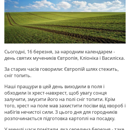
Сьогодні, 16 березня, за народним календарем -
день святих мучеників Євтропія, Кліоніка і Василіска.
За старих часів говорили: Євтропій шлях стежить,
сніг топить.
Наші пращури в цей день виходили в поля і
обходили їх хрест-навхрест, щоб увагу сонця
залучити, змусити його на полі сніг топити. Крім
того, хрест на поле мав захистити посіви від хвороб і
набігів нечистої сили. З цього дня для городників
розпочинається підготовка картоплі на посадку.
У минулі часи помітили, яка середина березня - таке