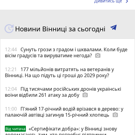
keyboard_arrow_right
Дивитись ще
Новини Вінниці за сьогодні
12:44
Сунуть грози з градом і шквалами. Коли буде
вісім градусів та вируватиме негода?
photo_camera
12:21
177 мільйонів витратять на ветеранів у
Вінниці. На що підуть ці гроші до 2029 року?
12:04
Під тисячами російських дронів українські
воїни відбили 261 атаку за добу
photo_camera
11:00
П'яний 17-річний водій врізався в дерево: у
палаючій автівці загинув 15-річний хлопець
photo_camera
«Сертифікати добра»: у Вінниці знову
Від читача
допомагають тим, хто потребує підтримки