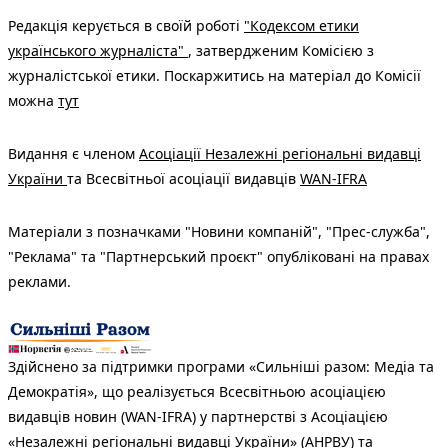
Редакція керується в своїй роботі
"Кодексом етики
українського журналіста"
, затвердженим Комісією з
журналістської етики. Поскаржитись на матеріал до Комісії
можна
тут
Видання є членом
Асоціації Незалежні регіональні видавці
України
та Всесвітньої асоціації видавців
WAN-IFRA
Матеріали з позначками "Новини компаній", "Прес-служба",
"Реклама" та "Партнерський проєкт" опубліковані на правах
реклами.
Здійснено за підтримки програми «Сильніші разом: Медіа та
Демократія», що реалізується Всесвітньою асоціацією
видавців новин (WAN-IFRA) у партнерстві з Асоціацією
«Незалежні регіональні видавці України» (АНРВУ) та