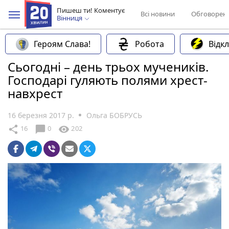
Пишеш ти! Коментує
Всі новини
Обговорен
Вінниця
Героям Слава!
Робота
Відк
Сьогодні – день трьох мучеників.
Господарі гуляють полями хрест-
навхрест
16 березня 2017 р.
Ольга БОБРУСЬ
chat_bubble
share
visibility
16
0
202