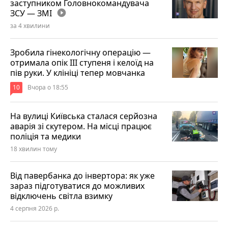
заступником Головнокомандувача
ЗСУ — ЗМІ
play_circle_filled
за 4 хвилини
Зробила гінекологічну операцію —
отримала опік ІІІ ступеня і келоїд на
пів руки. У клініці тепер мовчанка
10
Вчора о 18:55
На вулиці Київська сталася серйозна
аварія зі скутером. На місці працює
поліція та медики
18 хвилин тому
Від павербанка до інвертора: як уже
зараз підготуватися до можливих
відключень світла взимку
4 серпня 2026 р.