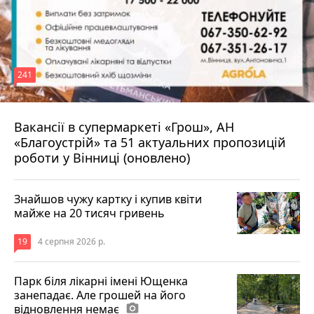
241
Вакансії в супермаркеті «Грош», АН
4 серпня 2026 р.
«Благоустрій» та 51 актуальних пропозицій
роботи у Вінниці (оновлено)
Знайшов чужу картку і купив квіти
майже на 20 тисяч гривень
19
4 серпня 2026 р.
Парк біля лікарні імені Ющенка
занепадає. Але грошей на його
відновлення немає
photo_camera