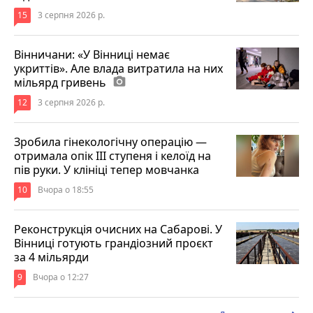
15
3 серпня 2026 р.
Вінничани: «У Вінниці немає
укриттів». Але влада витратила на них
мільярд гривень
photo_camera
12
3 серпня 2026 р.
Зробила гінекологічну операцію —
отримала опік ІІІ ступеня і келоїд на
пів руки. У клініці тепер мовчанка
10
Вчора о 18:55
Реконструкція очисних на Сабарові. У
Вінниці готують грандіозний проєкт
за 4 мільярди
9
Вчора о 12:27