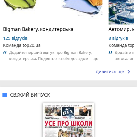
Bigman Bakery, кондитерська
125 відгуків
8 відгуків
Команда top20.ua
Команда top2
Додайте перший відгук про Bigman Bakery,
Додайте пе
кондитерська. Поділіться своїм досвідом – що
автосалонів
Вам сподобалось, а що ні! Це допоможе...
досвідом – 
keyboard_arrow_right
Дивитись ще
СВІЖИЙ ВИПУСК