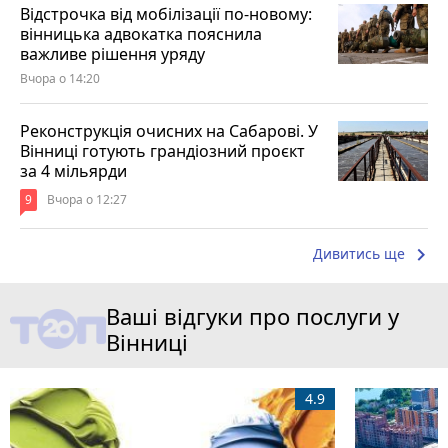
Відстрочка від мобілізації по-новому:
вінницька адвокатка пояснила
важливе рішення уряду
Вчора о 14:20
Реконструкція очисних на Сабарові. У
Вінниці готують грандіозний проєкт
за 4 мільярди
9
Вчора о 12:27
keyboard_arrow_right
Дивитись ще
Ваші відгуки про послуги у
Вінниці
4.9