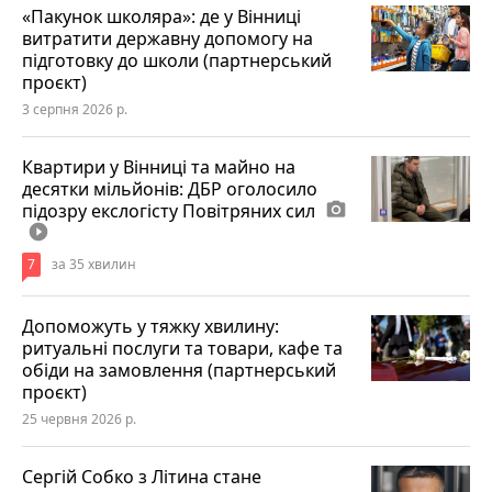
«Пакунок школяра»: де у Вінниці
витратити державну допомогу на
підготовку до школи (партнерський
проєкт)
3 серпня 2026 р.
Квартири у Вінниці та майно на
десятки мільйонів: ДБР оголосило
підозру екслогісту Повітряних сил
photo_camera
play_circle_filled
7
за 35 хвилин
Допоможуть у тяжку хвилину:
ритуальні послуги та товари, кафе та
обіди на замовлення (партнерський
проєкт)
25 червня 2026 р.
Сергій Собко з Літина стане