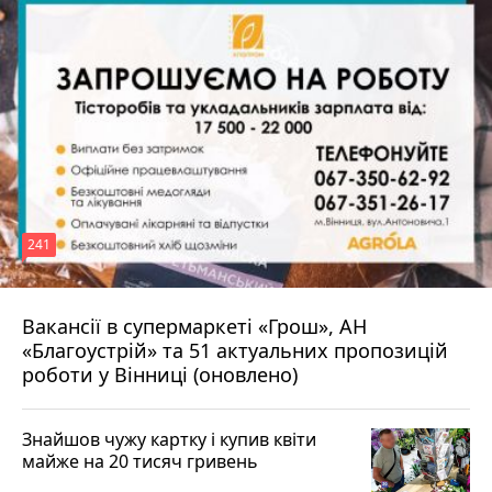
241
Вакансії в супермаркеті «Грош», АН
4 серпня 2026 р.
«Благоустрій» та 51 актуальних пропозицій
роботи у Вінниці (оновлено)
Знайшов чужу картку і купив квіти
майже на 20 тисяч гривень