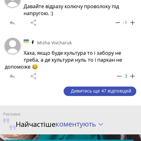
Давайте відразу колючу проволоку під
напругою. :)
reply
share
remove
add
-1
Misha Vivcharuk
Хаха, якщо буде культура то і забору не
треба, а де культури нуль то і паркан не
допоможе 😂
reply
share
remove
add
3
Дивитись ще 47 відповідей
коментують
Найчастіше