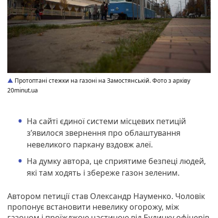
Протоптані стежки на газоні на Замостянській. Фото з архіву
20minut.ua
На сайті єдиної системи місцевих петицій
з’явилося звернення про облаштування
невеликого паркану вздовж алеї.
На думку автора, це сприятиме безпеці людей,
які там ходять і збереже газон зеленим.
Автором петиції став Олександр Науменко. Чоловік
пропонує встановити невелику огорожу, між
газоном і проїжджою частиною від Будинку офіцерів