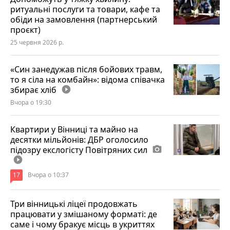
ритуальні послуги та товари, кафе та
обіди на замовлення (партнерський
проєкт)
25 червня 2026 р.
«Син занедужав після бойових травм,
то я сіла на комбайн»: відома співачка
збирає хліб
play_circle_filled
Вчора о 19:30
Квартири у Вінниці та майно на
десятки мільйонів: ДБР оголосило
підозру екслогісту Повітряних сил
photo_camera
play_circle_filled
17
Вчора о 10:37
Три вінницькі ліцеї продовжать
працювати у змішаному форматі: де
саме і чому бракує місць в укриттях