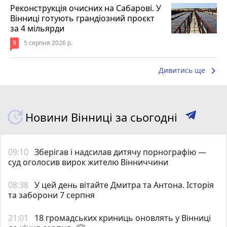
Реконструкція очисних на Сабарові. У
Вінниці готують грандіозний проєкт
за 4 мільярди
9
5 серпня 2026 р.
keyboard_arrow_right
Дивитись ще
Новини Вінниці за сьогодні
09:10
Зберігав і надсилав дитячу порнографію —
суд оголосив вирок жителю Вінниччини
08:38
У цей день вітайте Дмитра та Антона. Історія
та заборони 7 серпня
21:01
18 громадських криниць оновлять у Вінниці