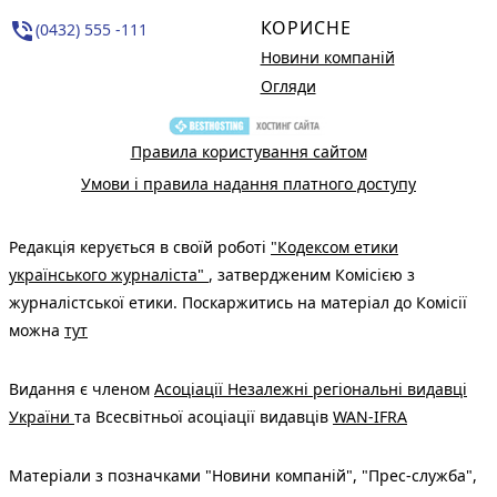
КОРИСНЕ
phone_in_talk
(0432) 555 -111
Новини компаній
Огляди
Правила користування сайтом
Умови і правила надання платного доступу
Редакція керується в своїй роботі
"Кодексом етики
українського журналіста"
, затвердженим Комісією з
журналістської етики. Поскаржитись на матеріал до Комісії
можна
тут
Видання є членом
Асоціації Незалежні регіональні видавці
України
та Всесвітньої асоціації видавців
WAN-IFRA
Матеріали з позначками "Новини компаній", "Прес-служба",