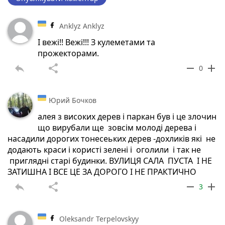
Anklyz Anklyz
І вежі!! Вежі!!! З кулеметами та
прожекторами.
reply
share
remove
add
0
Юрий Бочков
алея з високих дерев і паркан був і це злочин
що вирубали ще зовсім молоді дерева і
насадили дорогих тонесеьких дерев -дохликів які не
додають краси і користі зелені і оголили і так не
приглядні старі будинки. ВУЛИЦЯ САЛА ПУСТА І НЕ
ЗАТИШНА І ВСЕ ЦЕ ЗА ДОРОГО І НЕ ПРАКТИЧНО
reply
share
remove
add
3
Oleksandr Terpelovskyy