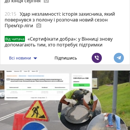
до кінця серпня
photo_camera
20:15
Удар незламності: історія захисника, який
повернувся з полону і розпочав новий сезон
Прем’єр-ліги
photo_camera
«Сертифікати добра»: у Вінниці знову
Від читача
допомагають тим, хто потребує підтримки
Всі новини
Підпишись