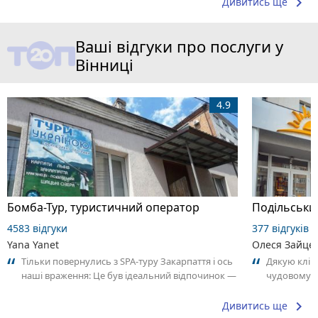
keyboard_arrow_right
Дивитись ще
Ваші відгуки про послуги у
Вінниці
4.9
Бомба-Тур, туристичний оператор
Подільськи
4583 відгуки
377 відгуків
Yana Yanet
Олеся Зайце
Тільки повернулись з SPA-туру Закарпаття і ось
Дякую кліні
наші враження: Це був ідеальний відпочинок —
чудовому л
теплий, смачний, водяний...
Олександров
keyboard_arrow_right
Дивитись ще