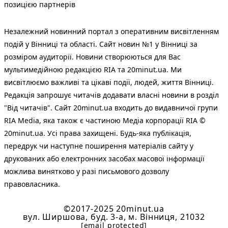
позицією партнерів
Незалежний новинний портал з оперативним висвітленням
подій у Вінниці та області. Сайт новин №1 у Вінниці за
розміром аудиторії. Новини створюються для Вас
мультимедійною редакцією RIA та 20minut.ua. Ми
висвітлюємо важливі та цікаві події, людей, життя Вінниці.
Редакція запрошує читачів додавати власні новини в розділ
"Від читачів". Сайт 20minut.ua входить до видавничої групи
RIA Media, яка також є частиною Медіа корпорації RIA ©
20minut.ua. Усі права захищені. Будь-яка публiкацiя,
передрук чи наступне поширення матеріалів сайту у
друкованих або електронних засобах масової інформації
можлива винятково у разі письмового дозволу
правовласника.
©2017-2025 20minut.ua
вул. Ширшова, буд. 3-а, м. Вінниця, 21032
[email protected]