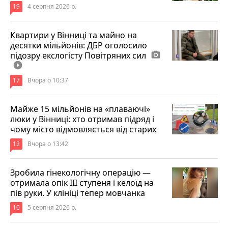
19
4 серпня 2026 р.
Квартири у Вінниці та майно на
десятки мільйонів: ДБР оголосило
підозру екслогісту Повітряних сил
photo_camera
play_circle_filled
17
Вчора о 10:37
Майже 15 мільйонів на «плаваючі»
люки у Вінниці: хто отримав підряд і
чому місто відмовляється від старих
12
Вчора о 13:42
Зробила гінекологічну операцію —
отримала опік ІІІ ступеня і келоїд на
пів руки. У клініці тепер мовчанка
10
5 серпня 2026 р.