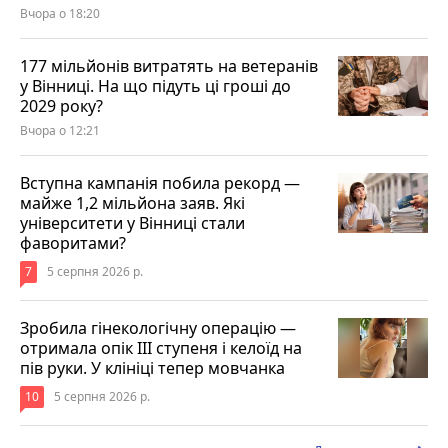
Вчора о 18:20
177 мільйонів витратять на ветеранів
у Вінниці. На що підуть ці гроші до
2029 року?
Вчора о 12:21
Вступна кампанія побила рекорд —
майже 1,2 мільйона заяв. Які
університети у Вінниці стали
фаворитами?
7
5 серпня 2026 р.
Зробила гінекологічну операцію —
отримала опік ІІІ ступеня і келоїд на
пів руки. У клініці тепер мовчанка
10
5 серпня 2026 р.