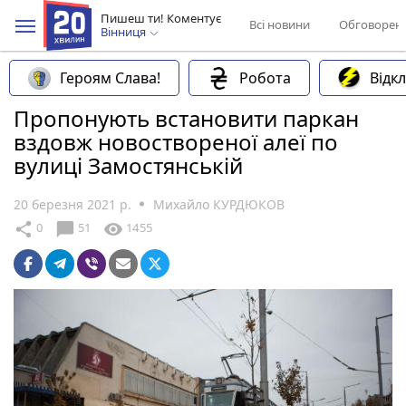
Пишеш ти! Коментує
Всі новини
Обговорен
Вінниця
Героям Слава!
Робота
Відк
Пропонують встановити паркан
вздовж новоствореної алеї по
вулиці Замостянській
20 березня 2021 р.
Михайло КУРДЮКОВ
chat_bubble
share
visibility
0
51
1455