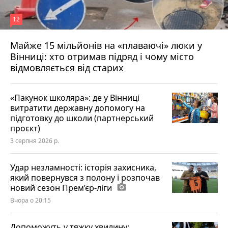
12
Майже 15 мільйонів на «плаваючі» люки у
Вінниці: хто отримав підряд і чому місто
відмовляється від старих
«Пакунок школяра»: де у Вінниці
витратити державну допомогу на
підготовку до школи (партнерський
проєкт)
3 серпня 2026 р.
Удар незламності: історія захисника,
який повернувся з полону і розпочав
новий сезон Прем’єр-ліги
photo_camera
Вчора о 20:15
Допоможуть у тяжку хвилину: