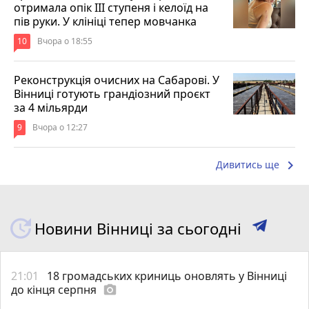
отримала опік ІІІ ступеня і келоїд на
пів руки. У клініці тепер мовчанка
10
Вчора о 18:55
Реконструкція очисних на Сабарові. У
Вінниці готують грандіозний проєкт
за 4 мільярди
9
Вчора о 12:27
keyboard_arrow_right
Дивитись ще
Новини Вінниці за сьогодні
21:01
18 громадських криниць оновлять у Вінниці
до кінця серпня
photo_camera