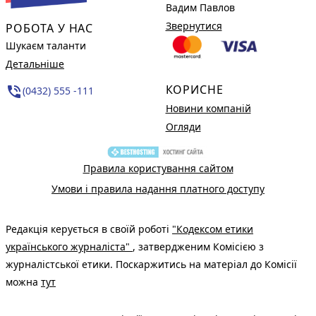
Вадим Павлов
Звернутися
РОБОТА У НАС
Шукаєм таланти
Детальніше
КОРИСНЕ
phone_in_talk
(0432) 555 -111
Новини компаній
Огляди
Правила користування сайтом
Умови і правила надання платного доступу
Редакція керується в своїй роботі
"Кодексом етики
українського журналіста"
, затвердженим Комісією з
журналістської етики. Поскаржитись на матеріал до Комісії
можна
тут