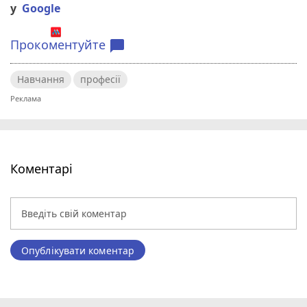
у
Google
Прокоментуйте
chat_bubble
Навчання
професії
Коментарі
Опублікувати коментар