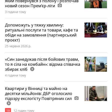
який повернувся з полону і розпочав
новий сезон Прем’єр-ліги
photo_camera
3 години тому
Допоможуть у тяжку хвилину:
ритуальні послуги та товари, кафе та
обіди на замовлення (партнерський
проєкт)
25 червня 2026 р.
«Син занедужав після бойових травм,
то я сіла на комбайн»: відома співачка
збирає хліб
play_circle_filled
4 години тому
Квартири у Вінниці та майно на
десятки мільйонів: ДБР оголосило
підозру екслогісту Повітряних сил
photo_camera
play_circle_filled
19
12 годин тому