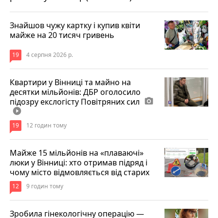
Знайшов чужу картку і купив квіти
майже на 20 тисяч гривень
19
4 серпня 2026 р.
Квартири у Вінниці та майно на
десятки мільйонів: ДБР оголосило
підозру екслогісту Повітряних сил
photo_camera
play_circle_filled
19
12 годин тому
Майже 15 мільйонів на «плаваючі»
люки у Вінниці: хто отримав підряд і
чому місто відмовляється від старих
12
9 годин тому
Зробила гінекологічну операцію —