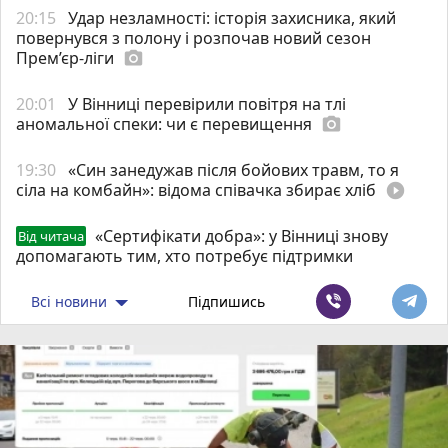
20:15
Удар незламності: історія захисника, який
повернувся з полону і розпочав новий сезон
Прем’єр-ліги
photo_camera
20:01
У Вінниці перевірили повітря на тлі
аномальної спеки: чи є перевищення
photo_camera
19:30
«Син занедужав після бойових травм, то я
сіла на комбайн»: відома співачка збирає хліб
play_circle_filled
«Сертифікати добра»: у Вінниці знову
Від читача
допомагають тим, хто потребує підтримки
Всі новини
Підпишись