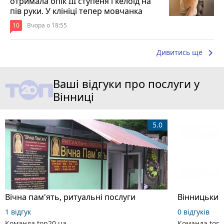
отримала опік ІІІ ступеня і келоїд на
пів руки. У клініці тепер мовчанка
10
Вчора о 18:55
keyboard_arrow_right
Дивитись ще
Ваші відгуки про послуги у
Вінниці
5.0
Вічна пам'ять, ритуальні послуги
Вінницький
1 відгук
0 відгуків
Команда top20.ua
Команда top2