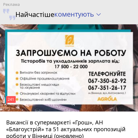
коментують
Найчастіше
241
Вакансії в супермаркеті «Грош», АН
4 серпня 2026 р.
«Благоустрій» та 51 актуальних пропозицій
роботи у Вінниці (оновлено)