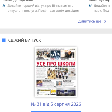
Додайте перший відгук про Вічна пам'ять,
Додайте пе
ритуальні послуги. Поділіться своїм досвідом –
парк. Поділ
що Вам сподобалось, а що ні! Це...
сподобалос
keyboard_arrow_right
Дивитись ще
СВІЖИЙ ВИПУСК
№ 31 від 5 серпня 2026