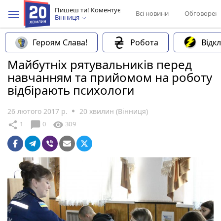
Пишеш ти! Коментує
Всі новини
Обговорен
Вінниця
Героям Слава!
Робота
Відк
Майбутніх рятувальників перед
навчанням та прийомом на роботу
відбірають психологи
26 лютого 2017 р.
20 хвилин (Вінниця)
chat_bubble
share
visibility
1
0
309