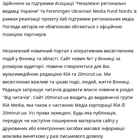
Здійснено за підтримки Асоціації “Незалежні регіональні
видавці України” та Foreningen Ukrainian Media Fund Nordic в
рамках реалізації проєкту Хаб підтримки регіональних медіа.
Погляди авторів не обов'язково збігаються з офіційною
позицією партнерів
Незалежний новинний портал з оперативним висвітленням
подій у Вінниці та області. Сайт новин №1 у Вінниці за
розміром аудиторії. Новини створюються для Вас
мультимедійною редакцією RIA та 20minut.ua. Ми
висвітлюємо важливі та цікаві події, людей, життя Вінниці.
Редакція запрошує читачів додавати власні новини в розділ
"Від читачів". Сайт 20minut.ua входить до видавничої групи
RIA Media, яка також є частиною Медіа корпорації RIA ©
20minut.ua. Усі права захищені. Будь-яка публiкацiя,
передрук чи наступне поширення матеріалів сайту у
друкованих або електронних засобах масової інформації
можлива винятково у разі письмового дозволу