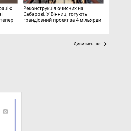
рацію
Реконструкція очисних на
 і
Сабарові. У Вінниці готують
і тепер
грандіозний проєкт за 4 мільярди
keyboard_arrow_right
Дивитись ще
photo_camera