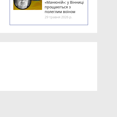
«Манюній»: у Вінниці
прощаються з
полеглим воїном
29 травня 2026 р.