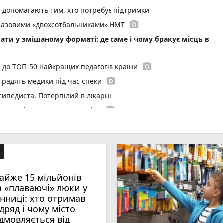
у допомагають тим, хто потребує підтримки
photo_camera
воразовими «двохсотбальниками» НМТ
ати у змішаному форматі: де саме і чому бракує місць в
photo_camera
и до ТОП-50 найкращих педагогів країни
photo_camera
радять медики під час спеки
сипедиста. Потерпілий в лікарні
photo_camera
 пустощі спалили 10 тонн сіна
ний рекорд
у Вінниці: хто отримав підряд і чому місто відмовляється 
ний водій загинув під власним авто
айже 15 мільйонів
photo_camera
де вісім градусів та вируватиме негода?
а «плаваючі» люки у
Вінниці. На що підуть ці гроші до 2029 року?
інниці: хто отримав
ідряд і чому місто
photo_camera
 воїни відбили 261 атаку за добу
ідмовляється від