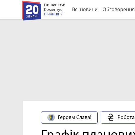
Пишеш ти!
Всі новини
Обговорення
Коментує
Вінниця
Героям Слава!
Робота
Графік планови