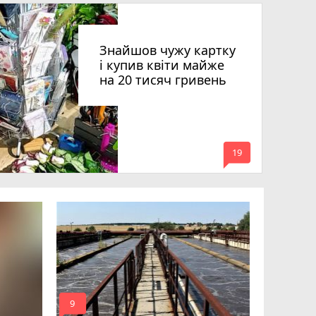
Знайшов чужу картку
і купив квіти майже
на 20 тисяч гривень
mode_comment
19
Квартири
десятки 
підозру е
photo_camera
play_circle_filled
mode_comment
mode_comment
9
19