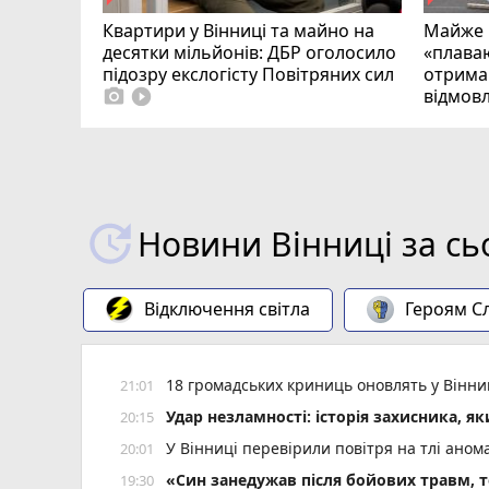
Квартири у Вінниці та майно на
Майже 
десятки мільйонів: ДБР оголосило
«плаваю
підозру екслогісту Повітряних сил
отримав
відмовл
photo_camera
play_circle_filled
Новини Вінниці за сь
Відключення світла
Героям Сл
18 громадських криниць оновлять у Вінни
21:01
Удар незламності: історія захисника, я
20:15
У Вінниці перевірили повітря на тлі ано
20:01
«Син занедужав після бойових травм, то
19:30