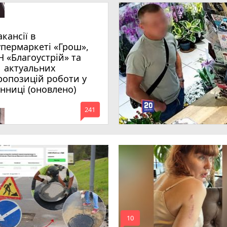
акансії в
упермаркеті «Грош»,
Н «Благоустрій» та
1 актуальних
ропозицій роботи у
інниці (оновлено)
mode_comment
241
mode_comment
10