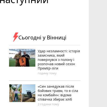
Сьогодні у Вінниці
Удар незламності: історія
захисника, який
повернувся з полону і
розпочав новий сезон
Прем’єр-ліги
годину тому
«Син занедужав після
бойових травм, то я сіла
на комбайн»: відома
співачка збирає хліб
2 години тому