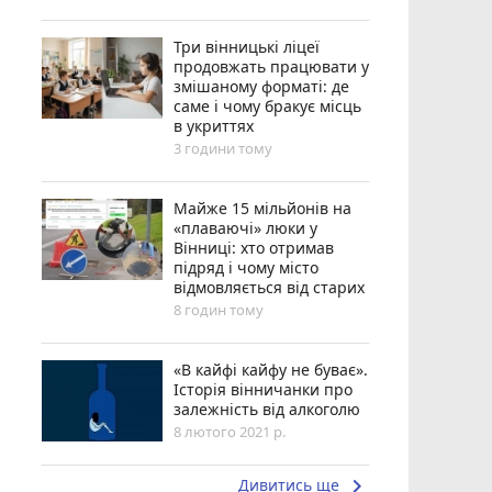
Три вінницькі ліцеї
продовжать працювати у
змішаному форматі: де
саме і чому бракує місць
в укриттях
3 години тому
Майже 15 мільйонів на
«плаваючі» люки у
Вінниці: хто отримав
підряд і чому місто
відмовляється від старих
8 годин тому
«В кайфі кайфу не буває».
Історія вінничанки про
залежність від алкоголю
8 лютого 2021 р.
keyboard_arrow_right
Дивитись ще