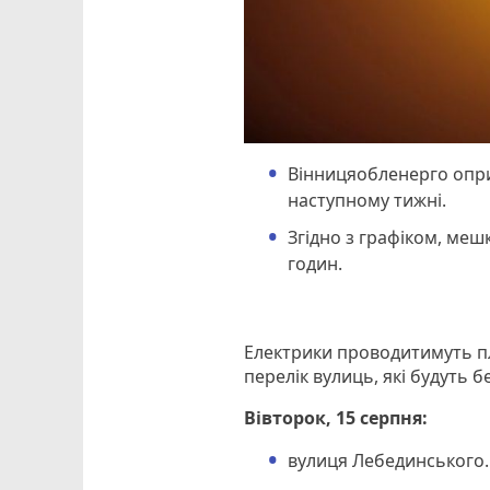
Вінницяобленерго опри
наступному тижні.
Згідно з графіком, меш
годин.
Електрики проводитимуть п
перелік вулиць, які будуть б
Вівторок, 15 серпня:
вулиця Лебединського.