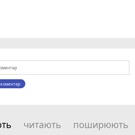
 коментар
ють
читають
поширюють