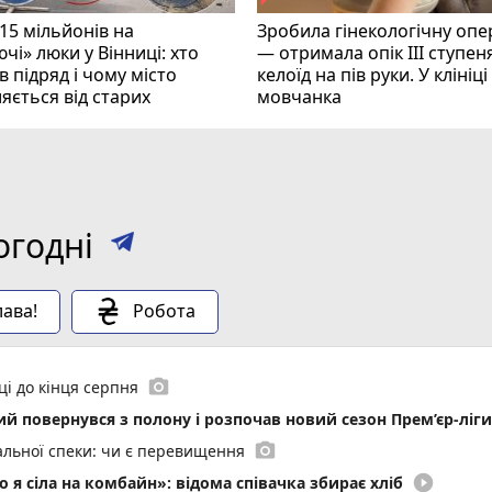
15 мільйонів на
Зробила гінекологічну опе
чі» люки у Вінниці: хто
— отримала опік ІІІ ступеня
 підряд і чому місто
келоїд на пів руки. У клініц
яється від старих
мовчанка
огодні
ава!
Робота
photo_camera
ці до кінця серпня
кий повернувся з полону і розпочав новий сезон Прем’єр-ліги
photo_camera
мальної спеки: чи є перевищення
play_circle_filled
 я сіла на комбайн»: відома співачка збирає хліб