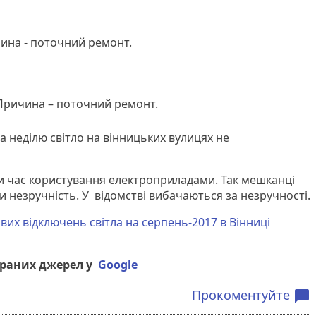
ина - поточний ремонт.
Причина – поточний ремонт.
та неділю світло на вінницьких вулицях не
 час користування електроприладами. Так мешканці
 незручність. У відомстві вибачаються за незручності.
вих відключень світла на серпень-2017 в Вінниці
браних джерел у
Google
Прокоментуйте
chat_bubble