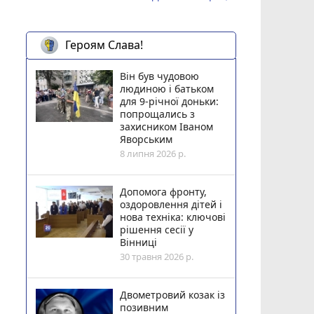
Героям Слава!
Він був чудовою
людиною і батьком
для 9-річної доньки:
попрощались з
захисником Іваном
Яворським
8 липня 2026 р.
Допомога фронту,
оздоровлення дітей і
нова техніка: ключові
рішення сесії у
Вінниці
30 травня 2026 р.
Двометровий козак із
позивним