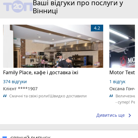
Ваші відгуки про послуги у
Вінниці
4.2
Family Place, кафе і доставка їжі
374 відгуки
1 відгук
Клієнт ****1907
Оксана Гонч
Смачні та свіжі роли!Швидко доставили
Величезний 
- супер! Ре
keyboard_arrow_right
Дивитись ще