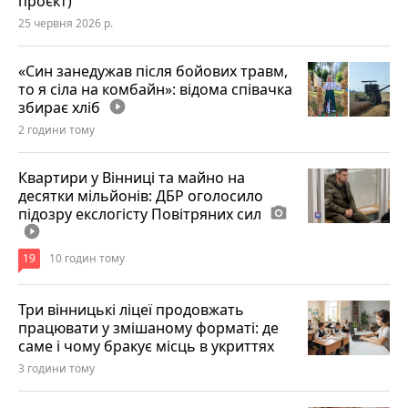
проєкт)
25 червня 2026 р.
«Син занедужав після бойових травм,
то я сіла на комбайн»: відома співачка
збирає хліб
play_circle_filled
2 години тому
Квартири у Вінниці та майно на
десятки мільйонів: ДБР оголосило
підозру екслогісту Повітряних сил
photo_camera
play_circle_filled
19
10 годин тому
Три вінницькі ліцеї продовжать
працювати у змішаному форматі: де
саме і чому бракує місць в укриттях
3 години тому