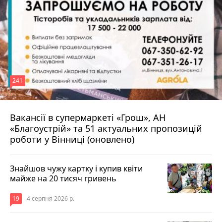
241
Вакансії в супермаркеті «Грош», АН
4 серпня 2026 р.
«Благоустрій» та 51 актуальних пропозицій
роботи у Вінниці (оновлено)
Знайшов чужу картку і купив квіти
майже на 20 тисяч гривень
19
4 серпня 2026 р.