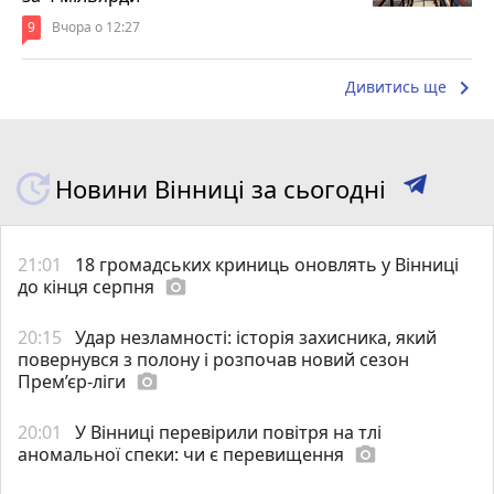
9
Вчора о 12:27
keyboard_arrow_right
Дивитись ще
Новини Вінниці за сьогодні
21:01
18 громадських криниць оновлять у Вінниці
до кінця серпня
photo_camera
20:15
Удар незламності: історія захисника, який
повернувся з полону і розпочав новий сезон
Прем’єр-ліги
photo_camera
20:01
У Вінниці перевірили повітря на тлі
аномальної спеки: чи є перевищення
photo_camera