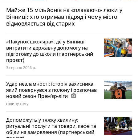
Майже 15 мільйонів на «плаваючі» люки у
Вінниці: хто отримав підряд і чому місто
відмовляється від старих
«Пакунок школяра»: де у Вінниці
витратити державну допомогу на
підготовку до школи (партнерський
проєкт)
3 серпня 2026 р.
Удар незламності: історія захисника,
який повернувся з полону і розпочав
новий сезон Прем’єр-ліги
photo_camera
годину тому
Допоможуть у тяжку хвилину:
ритуальні послуги та товари, кафе та
обіди на замовлення (партнерський