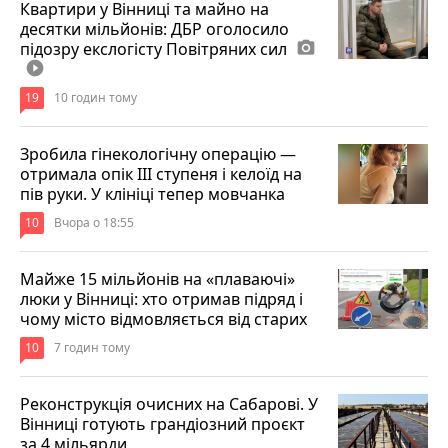
Квартири у Вінниці та майно на
десятки мільйонів: ДБР оголосило
підозру екслогісту Повітряних сил
photo_camera
play_circle_filled
19
10 годин тому
Зробила гінекологічну операцію —
отримала опік ІІІ ступеня і келоїд на
пів руки. У клініці тепер мовчанка
10
Вчора о 18:55
Майже 15 мільйонів на «плаваючі»
люки у Вінниці: хто отримав підряд і
чому місто відмовляється від старих
10
7 годин тому
Реконструкція очисних на Сабарові. У
Вінниці готують грандіозний проєкт
за 4 мільярди