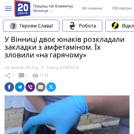
Пишеш ти! Коментує
Всі новини
Обговорен
Вінниця
Героям Слава!
Робота
Відк
У Вінниці двоє юнаків розкладали
закладки з амфетаміном. Їх
зловили «на гарячому»
24 липня 2019 р.
Ольга БОБРУСЬ
chat_bubble
share
visibility
1
2
1133