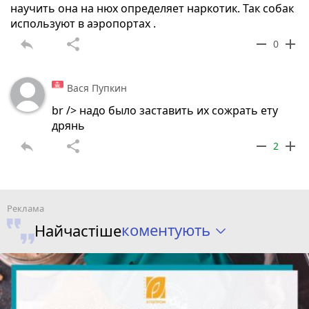
научить она на нюх определяет наркотик. Так собак
используют в аэропортах .
reply
share
remove
add
0
Вася Пупкин
br /> надо было заставить их сожрать ету
дрянь
reply
share
remove
add
2
коментують
Найчастіше