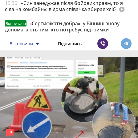
19:30
«Син занедужав після бойових травм, то я
сіла на комбайн»: відома співачка збирає хліб
play_circle_filled
«Сертифікати добра»: у Вінниці знову
Від читача
допомагають тим, хто потребує підтримки
Всі новини
Підпишись
10