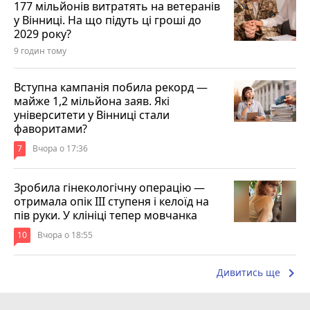
177 мільйонів витратять на ветеранів
у Вінниці. На що підуть ці гроші до
2029 року?
9 годин тому
Вступна кампанія побила рекорд —
майже 1,2 мільйона заяв. Які
університети у Вінниці стали
фаворитами?
7
Вчора о 17:36
Зробила гінекологічну операцію —
отримала опік ІІІ ступеня і келоїд на
пів руки. У клініці тепер мовчанка
10
Вчора о 18:55
keyboard_arrow_right
Дивитись ще