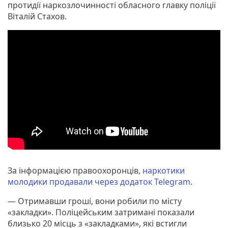
протидії наркозлочинності обласного главку поліції
Віталій Стахов.
За інформацією правоохоронців,
наркотики
молодики продавали через додаток Telegram
.
— Отримавши гроші, вони робили по місту
«закладки». Поліцейським затримані показали
близько 20 місць з «закладками», які встигли