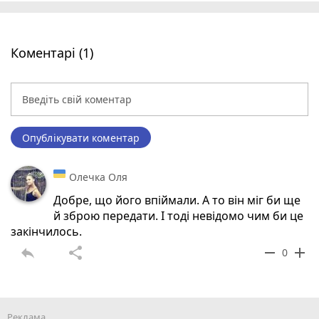
Коментарі (1)
Опублікувати коментар
Олечка Оля
Добре, що його впіймали. А то він міг би ще
й зброю передати. І тоді невідомо чим би це
закінчилось.
reply
share
remove
add
0