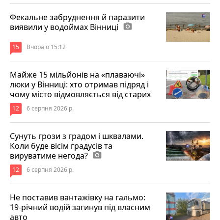
Фекальне забруднення й паразити
виявили у водоймах Вінниці
photo_camera
15
Вчора о 15:12
Майже 15 мільйонів на «плаваючі»
люки у Вінниці: хто отримав підряд і
чому місто відмовляється від старих
12
6 серпня 2026 р.
Сунуть грози з градом і шквалами.
Коли буде вісім градусів та
вируватиме негода?
photo_camera
12
6 серпня 2026 р.
Не поставив вантажівку на гальмо:
19-річний водій загинув під власним
авто