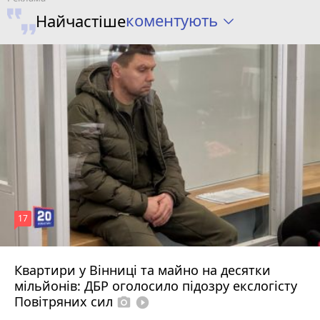
коментують
Найчастіше
17
Квартири у Вінниці та майно на десятки
6 серпня 2026 р.
мільйонів: ДБР оголосило підозру екслогісту
Повітряних сил
photo_camera
play_circle_filled