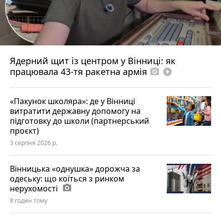
Ядерний щит із центром у Вінниці: як
працювала 43-тя ракетна армія
photo_camera
play_circle_filled
«Пакунок школяра»: де у Вінниці
витратити державну допомогу на
підготовку до школи (партнерський
проєкт)
3 серпня 2026 р.
Вінницька «однушка» дорожча за
одеську: що коїться з ринком
нерухомості
photo_camera
8 годин тому