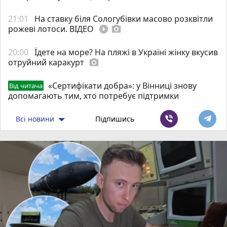
21:01
На ставку біля Сологубівки масово розквітли
рожеві лотоси. ВІДЕО
play_circle_filled
photo_camera
20:00
Їдете на море? На пляжі в Україні жінку вкусив
отруйний каракурт
photo_camera
«Сертифікати добра»: у Вінниці знову
Від читача
допомагають тим, хто потребує підтримки
Всі новини
Підпишись