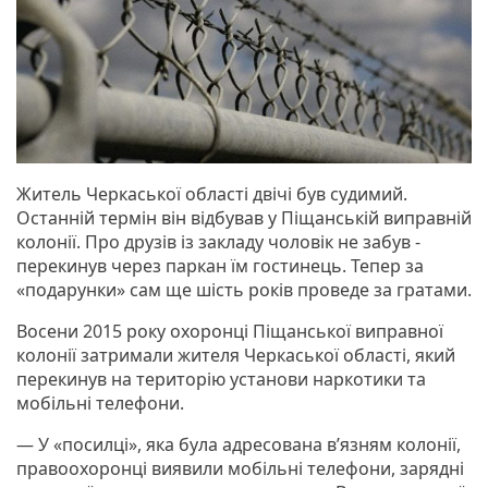
Житель Черкаської області двічі був судимий.
Останній термін він відбував у Піщанській виправній
колонії. Про друзів із закладу чоловік не забув -
перекинув через паркан їм гостинець. Тепер за
«подарунки» сам ще шість років проведе за гратами.
Восени 2015 року охоронці Піщанської виправної
колонії затримали жителя Черкаської області, який
перекинув на територію установи наркотики та
мобільні телефони.
— У «посилці», яка була адресована в’язням колонії,
правоохоронці виявили мобільні телефони, зарядні