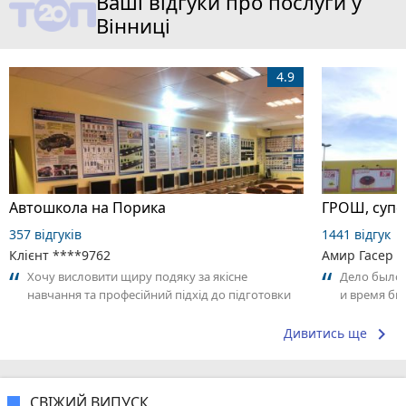
Ваші відгуки про послуги у
Вінниці
4.9
Автошкола на Порика
ГРОШ, супе
357 відгуків
1441 відгук
Клієнт ****9762
Амир Гасер
Хочу висловити щиру подяку за якісне
Дело было 
навчання та професійний підхід до підготовки
и время бы
водіїв. Окрему подяку хочу адресувати...
спросили р
keyboard_arrow_right
Дивитись ще
СВІЖИЙ ВИПУСК