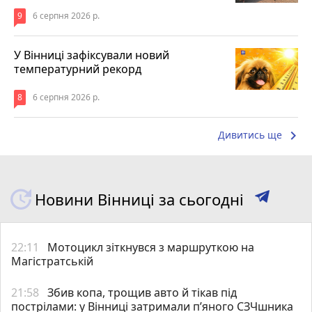
9
6 серпня 2026 р.
У Вінниці зафіксували новий
температурний рекорд
8
6 серпня 2026 р.
keyboard_arrow_right
Дивитись ще
Новини Вінниці за сьогодні
22:11
Мотоцикл зіткнувся з маршруткою на
Магістратській
21:58
Збив копа, трощив авто й тікав під
пострілами: у Вінниці затримали п’яного СЗЧшника