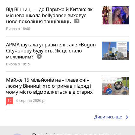
Від Вінниці — до Парижа й Китаю: як
місцева школа bellydance виховує
нове покоління танцівниць
photo_camera
Вчора о 18:40
АРМА шукала управителя, але «Bogun
City» знову будують. Як це стало
можливим?
play_circle_filled
Вчора о 19:15
Майже 15 мільйонів на «плаваючі»
люки у Вінниці: хто отримав підряд і
чому місто відмовляється від старих
12
6 серпня 2026 р.
keyboard_arrow_right
Дивитись ще