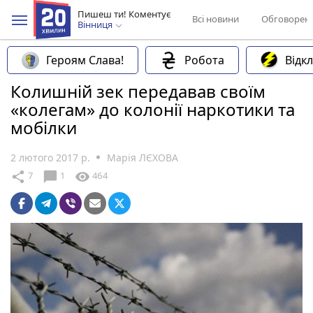
Пишеш ти! Коментує
Всі новини
Обговорен
Вінниця
Героям Слава!
Робота
Відк
Колишній зек передавав своїм
«колегам» до колонії наркотики та
мобілки
2 лютого 2017 р.
Марія ЛЄХОВА
chat_bubble
share
visibility
7
1
464