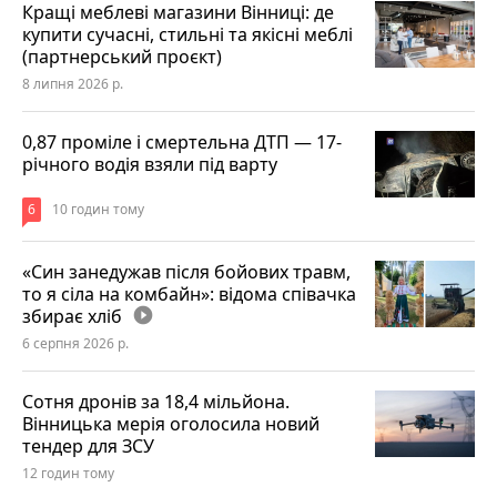
Кращі меблеві магазини Вінниці: де
купити сучасні, стильні та якісні меблі
(партнерський проєкт)
8 липня 2026 р.
0,87 проміле і смертельна ДТП — 17-
річного водія взяли під варту
6
10 годин тому
«Син занедужав після бойових травм,
то я сіла на комбайн»: відома співачка
збирає хліб
play_circle_filled
6 серпня 2026 р.
Сотня дронів за 18,4 мільйона.
Вінницька мерія оголосила новий
тендер для ЗСУ
12 годин тому