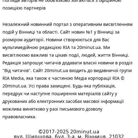
Погляди авторів не обов'язково збігаються з офіційною
позицією партнерів
Незалежний новинний портал з оперативним висвітленням
подій у Вінниці та області. Сайт новин №1 у Вінниці за
розміром аудиторії. Новини створюються для Вас
мультимедійною редакцією RIA та 20minut.ua. Ми
висвітлюємо важливі та цікаві події, людей, життя Вінниці.
Редакція запрошує читачів додавати власні новини в розділ
"Від читачів". Сайт 20minut.ua входить до видавничої групи
RIA Media, яка також є частиною Медіа корпорації RIA ©
20minut.ua. Усі права захищені. Будь-яка публiкацiя,
передрук чи наступне поширення матеріалів сайту у
друкованих або електронних засобах масової інформації
можлива винятково у разі письмового дозволу
правовласника.
©2017-2025 20minut.ua
вул. Ширшова, буд. 3-а, м. Вінниця, 21032