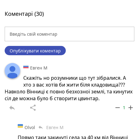
Коментарі (30)
Опублікувати коментар
Евген М
Скажіть но розумники що тут зібралися. А
хто з вас хотів би жити біля кладовища???
Навколо Вінниці є повно безхозної землі, та кинутих
сіл де можна було б створити цвинтар.
reply
share
remove
add
1
Olvol
Евген М
reply
Прямо таки закинуті села за 40 км від Вінниці