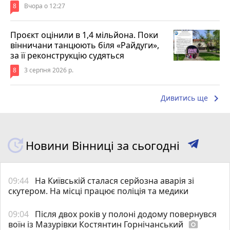
8
Вчора о 12:27
Проєкт оцінили в 1,4 мільйона. Поки
вінничани танцюють біля «Райдуги»,
за її реконструкцію судяться
8
3 серпня 2026 р.
keyboard_arrow_right
Дивитись ще
Новини Вінниці за сьогодні
09:44
На Київській сталася серйозна аварія зі
скутером. На місці працює поліція та медики
09:04
Після двох років у полоні додому повернувся
воїн із Мазурівки Костянтин Горнічанський
photo_camera