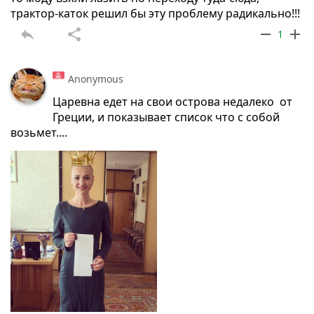
трактор-каток решил бы эту проблему радикально!!!
reply
share
remove
add
1
Anonymous
Царевна едет на свои острова недалеко от
Греции, и показывает список что с собой
возьмет....