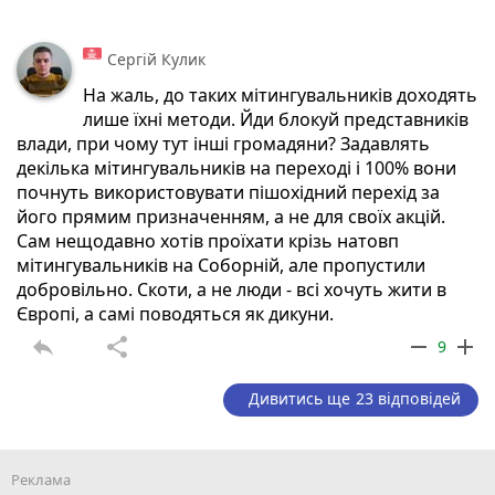
Сергій Кулик
На жаль, до таких мітингувальників доходять
лише їхні методи. Йди блокуй представників
влади, при чому тут інші громадяни? Задавлять
декілька мітингувальників на переході і 100% вони
почнуть використовувати пішохідний перехід за
його прямим призначенням, а не для своїх акцій.
Сам нещодавно хотів проїхати крізь натовп
мітингувальників на Соборній, але пропустили
добровільно. Скоти, а не люди - всі хочуть жити в
Європі, а самі поводяться як дикуни.
reply
share
remove
add
9
Дивитись ще 23 відповідей