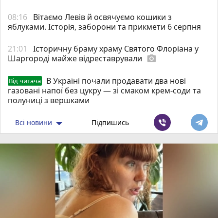
08:16
Вітаємо Левів й освячуємо кошики з
яблуками. Історія, заборони та прикмети 6 серпня
21:01
Історичну браму храму Святого Флоріана у
Шаргороді майже відреставрували
photo_camera
В Україні почали продавати два нові
Від читача
газовані напої без цукру — зі смаком крем-соди та
полуниці з вершками
Всі новини
Підпишись