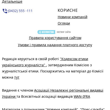
Детальніше
КОРИСНЕ
phone_in_talk
(0432) 555 -111
Новини компаній
Огляди
Правила користування сайтом
Умови і правила надання платного доступу
Редакція керується в своїй роботі
"Кодексом етики
українського журналіста"
, затвердженим Комісією з
журналістської етики. Поскаржитись на матеріал до Комісії
можна
тут
Видання є членом
Асоціації Незалежні регіональні видавці
України
та Всесвітньої асоціації видавців
WAN-IFRA
Матеріали з позначками "Новини компаній", "Прес-служба",