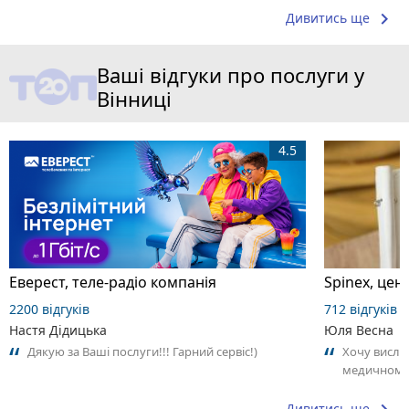
keyboard_arrow_right
Дивитись ще
Ваші відгуки про послуги у
Вінниці
4.5
Еверест, теле-радіо компанія
Spinex, цент
2200 відгуків
712 відгуків
Настя Дідицька
Юля Весна
Дякую за Ваші послуги!!! Гарний сервіс!)
Хочу висло
медичному 
професіонал
Дивитись ще