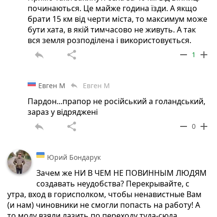
починаються. Це майже година їзди. А якщо
брати 15 км від черти міста, то максимум може
бути хата, в якій тимчасово не живуть. А так
вся земля розподілена і використовується.
reply
share
remove
add
1
Евген М
Евген М
reply
Пардон...прапор не російський а голандський,
зараз у відряджені
reply
share
remove
add
0
Юрий Бондарук
Зачем же НИ В ЧЕМ НЕ ПОВИННЫМ ЛЮДЯМ
создавать неудобства? Перекрывайте, с
утра, вход в горисполком, чтобы ненавистные Вам
(и нам) чиновники не смогли попасть на работу! А
то моду взяли лазить по переходу туда-сюда,