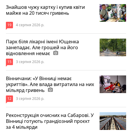
Знайшов чужу картку і купив квіти
майже на 20 тисяч гривень
19
4 серпня 2026 р.
Парк біля лікарні імені Ющенка
занепадає. Але грошей на його
відновлення немає
photo_camera
15
3 серпня 2026 р.
Вінничани: «У Вінниці немає
укриттів». Але влада витратила на них
мільярд гривень
photo_camera
12
3 серпня 2026 р.
Реконструкція очисних на Сабарові. У
Вінниці готують грандіозний проєкт
за 4 мільярди