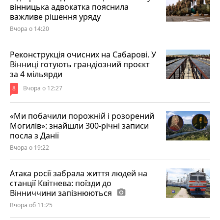
вінницька адвокатка пояснила
важливе рішення уряду
Вчора о 14:20
Реконструкція очисних на Сабарові. У
Вінниці готують грандіозний проєкт
за 4 мільярди
8
Вчора о 12:27
«Ми побачили порожній і розорений
Могилів»: знайшли 300-річні записи
посла з Данії
Вчора о 19:22
Атака росії забрала життя людей на
станції Квітнева: поїзди до
Вінниччини запізнюються
photo_camera
Вчора об 11:25