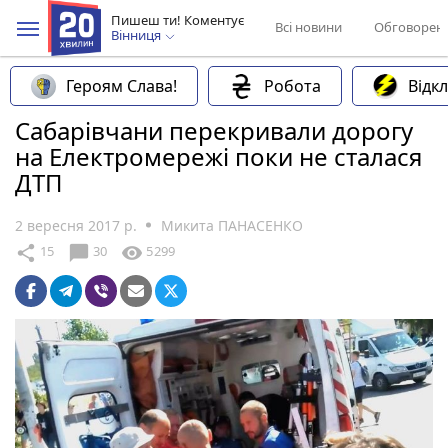
Пишеш ти! Коментує
Всі новини
Обговорен
Вінниця
Героям Слава!
Робота
Відк
Сабарівчани перекривали дорогу
на Електромережі поки не сталася
ДТП
2 вересня 2017 р.
Микита ПАНАСЕНКО
chat_bubble
share
visibility
15
30
5299