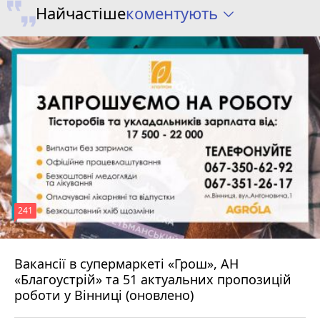
коментують
Найчастіше
241
Вакансії в супермаркеті «Грош», АН
4 серпня 2026 р.
«Благоустрій» та 51 актуальних пропозицій
роботи у Вінниці (оновлено)