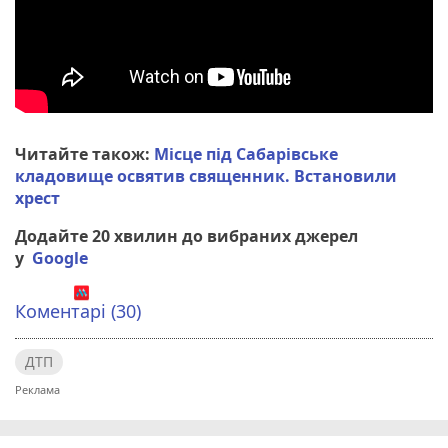
Читайте також:
Місце під Сабарівське
кладовище освятив священник. Встановили
хрест
Додайте 20 хвилин до вибраних джерел
у
Google
Коментарі (30)
ДТП