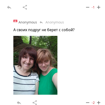
reply
share
remove
add
-1
Anonymous
Anonymous
reply
А своих подруг не берет с собой?
reply
share
remove
add
-2