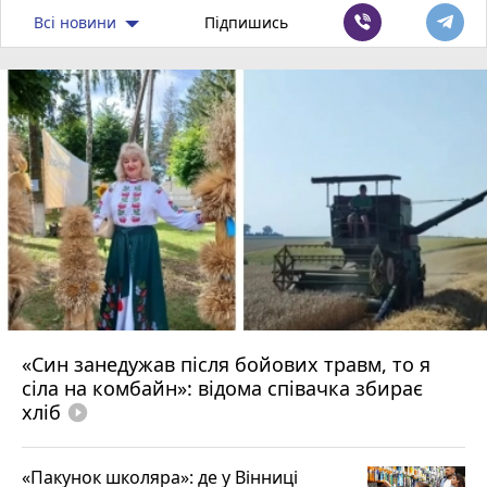
Всі новини
Підпишись
«Син занедужав після бойових травм, то я
сіла на комбайн»: відома співачка збирає
хліб
play_circle_filled
«Пакунок школяра»: де у Вінниці