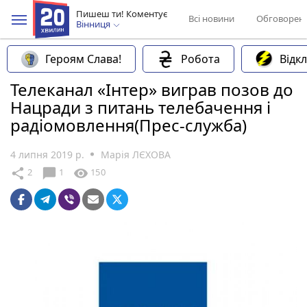
Пишеш ти! Коментує
Всі новини
Обговорен
Вінниця
Героям Слава!
Робота
Відк
Телеканал «Інтер» виграв позов до
Нацради з питань телебачення і
радіомовлення(Прес-служба)
4 липня 2019 р.
Марія ЛЄХОВА
chat_bubble
share
visibility
2
1
150