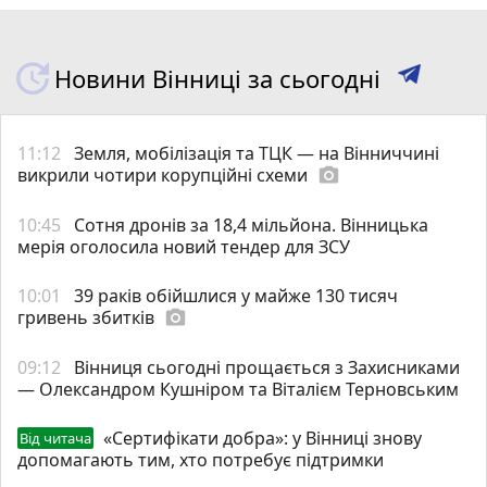
Новини Вінниці за сьогодні
11:12
Земля, мобілізація та ТЦК — на Вінниччині
викрили чотири корупційні схеми
photo_camera
10:45
Сотня дронів за 18,4 мільйона. Вінницька
мерія оголосила новий тендер для ЗСУ
10:01
39 раків обійшлися у майже 130 тисяч
гривень збитків
photo_camera
09:12
Вінниця сьогодні прощається з Захисниками
— Олександром Кушніром та Віталієм Терновським
«Сертифікати добра»: у Вінниці знову
Від читача
допомагають тим, хто потребує підтримки