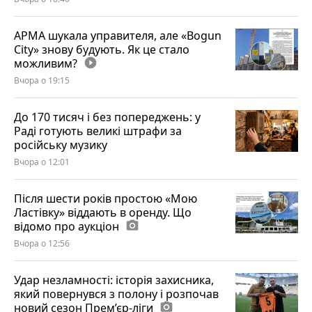
АРМА шукала управителя, але «Bogun
City» знову будують. Як це стало
можливим?
play_circle_filled
Вчора о 19:15
До 170 тисяч і без попереджень: у
Раді готують великі штрафи за
російську музику
Вчора о 12:01
Після шести років простою «Мою
Ластівку» віддають в оренду. Що
відомо про аукціон
photo_camera
Вчора о 12:56
Удар незламності: історія захисника,
який повернувся з полону і розпочав
новий сезон Прем’єр-ліги
photo_camera