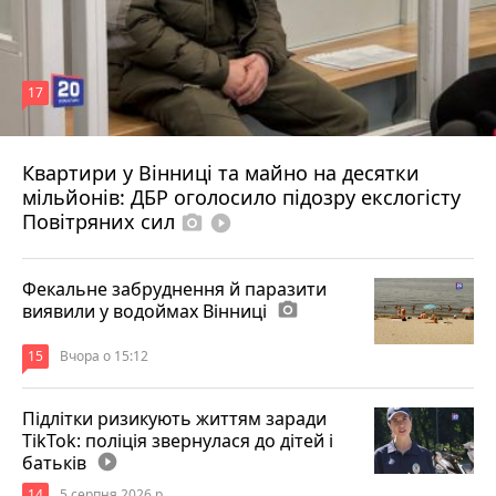
17
Квартири у Вінниці та майно на десятки
6 серпня 2026 р.
мільйонів: ДБР оголосило підозру екслогісту
Повітряних сил
photo_camera
play_circle_filled
Фекальне забруднення й паразити
виявили у водоймах Вінниці
photo_camera
15
Вчора о 15:12
Підлітки ризикують життям заради
TikTok: поліція звернулася до дітей і
батьків
play_circle_filled
14
5 серпня 2026 р.