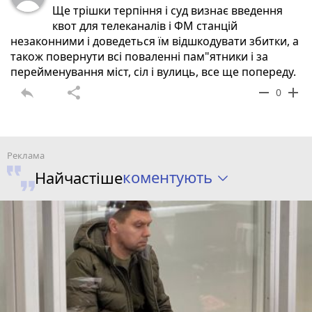
Ще трішки терпіння і суд визнає введення
квот для телеканалів і ФМ станцій
незаконними і доведеться їм відшкодувати збитки, а
також повернути всі поваленні пам"ятники і за
перейменування міст, сіл і вулиць, все ще попереду.
reply
share
remove
add
0
коментують
Найчастіше