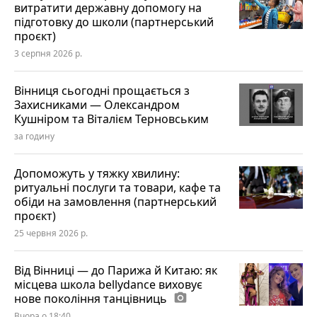
витратити державну допомогу на
підготовку до школи (партнерський
проєкт)
3 серпня 2026 р.
Вінниця сьогодні прощається з
Захисниками — Олександром
Кушніром та Віталієм Терновським
за годину
Допоможуть у тяжку хвилину:
ритуальні послуги та товари, кафе та
обіди на замовлення (партнерський
проєкт)
25 червня 2026 р.
Від Вінниці — до Парижа й Китаю: як
місцева школа bellydance виховує
нове покоління танцівниць
photo_camera
Вчора о 18:40