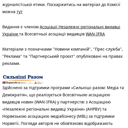
журналістської етики. Поскаржитись на матеріал до Комісії
можна
тут
Видання є членом
Асоціації Незалежні регіональні видавці
України
та Всесвітньої асоціації видавців
WAN-IFRA
Матеріали з позначками "Новини компаній", "Прес-служба",
"Реклама" та "Партнерський проєкт" опубліковані на правах
реклами.
Здійснено за підтримки програми «Сильніші разом: Медіа та
Демократія», що реалізується Всесвітньою асоціацією
видавців новин (WAN-IFRA) у партнерстві з Асоціацією
«Незалежні регіональні видавці України» (АНРВУ) та
Норвезькою асоціацією медіабізнесу (MBL) за підтримки
Норвегії. Погляди авторів не обов’язково відображають