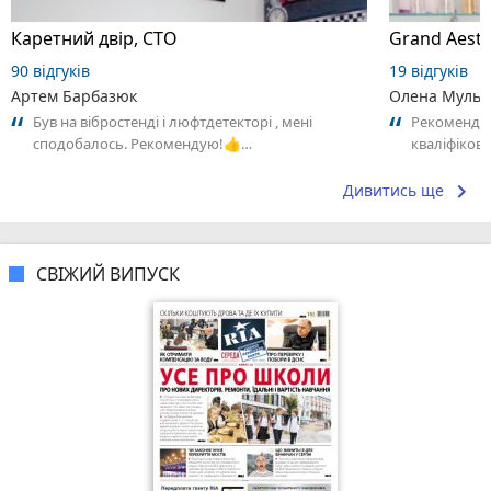
Каретний двір, СТО
90 відгуків
19 відгуків
Артем Барбазюк
Олена Мульк
Був на вібростенді і люфтдетекторі , мені
Рекомендую
сподобалось. Рекомендую!👍…
кваліфікова
атмосфера 
keyboard_arrow_right
Дивитись ще
СВІЖИЙ ВИПУСК