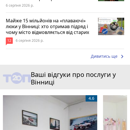
6 серпня 2026 р.
Майже 15 мільйонів на «плаваючі»
люки у Вінниці: хто отримав підряд і
чому місто відмовляється від старих
12
6 серпня 2026 р.
keyboard_arrow_right
Дивитись ще
Ваші відгуки про послуги у
Вінниці
4.6