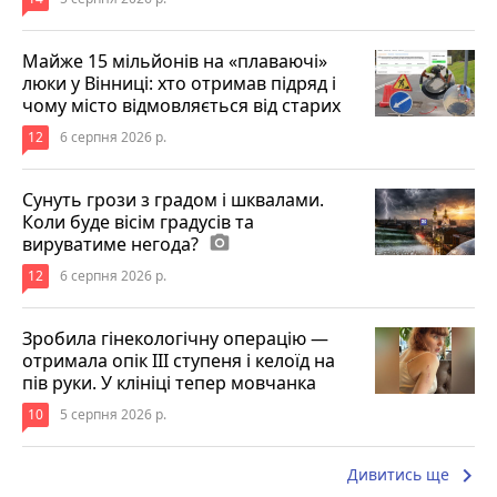
Майже 15 мільйонів на «плаваючі»
люки у Вінниці: хто отримав підряд і
чому місто відмовляється від старих
12
6 серпня 2026 р.
Сунуть грози з градом і шквалами.
Коли буде вісім градусів та
вируватиме негода?
photo_camera
12
6 серпня 2026 р.
Зробила гінекологічну операцію —
отримала опік ІІІ ступеня і келоїд на
пів руки. У клініці тепер мовчанка
10
5 серпня 2026 р.
keyboard_arrow_right
Дивитись ще