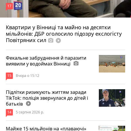
17
Квартири у Вінниці та майно на десятки
6 серпня 2026 р.
мільйонів: ДБР оголосило підозру екслогісту
Повітряних сил
photo_camera
play_circle_filled
Фекальне забруднення й паразити
виявили у водоймах Вінниці
photo_camera
15
Вчора о 15:12
Підлітки ризикують життям заради
TikTok: поліція звернулася до дітей і
батьків
play_circle_filled
14
5 серпня 2026 р.
Майже 15 мільйонів на «плаваючі»