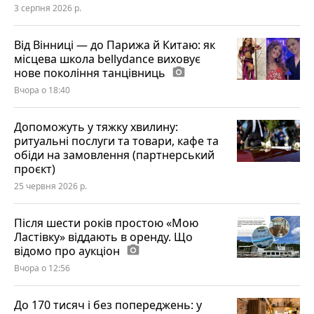
3 серпня 2026 р.
Від Вінниці — до Парижа й Китаю: як
місцева школа bellydance виховує
нове покоління танцівниць
photo_camera
Вчора о 18:40
Допоможуть у тяжку хвилину:
ритуальні послуги та товари, кафе та
обіди на замовлення (партнерський
проєкт)
25 червня 2026 р.
Після шести років простою «Мою
Ластівку» віддають в оренду. Що
відомо про аукціон
photo_camera
Вчора о 12:56
До 170 тисяч і без попереджень: у