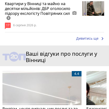
Квартири у Вінниці та майно на
десятки мільйонів: ДБР оголосило
підозру екслогісту Повітряних сил
photo_camera
play_circle_filled
17
6 серпня 2026 р.
keyboard_arrow_right
Дивитись ще
Ваші відгуки про послуги у
Вінниці
4.4
Реквієм, центр ритуальних послуг та товарів
Благоустрій