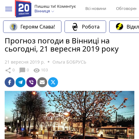
Пишеш ти! Коментує
Всі новини
Обговорен
Вінниця
Героям Слава!
Робота
Відк
Прогноз погоди в Вінниці на
сьогодні, 21 вересня 2019 року
21 вересня 2019 р.
Ольга БОБРУСЬ
chat_bubble
share
visibility
0
0
103