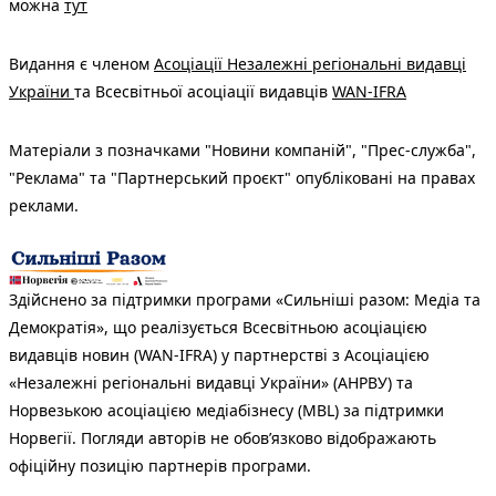
можна
тут
Видання є членом
Асоціації Незалежні регіональні видавці
України
та Всесвітньої асоціації видавців
WAN-IFRA
Матеріали з позначками "Новини компаній", "Прес-служба",
"Реклама" та "Партнерський проєкт" опубліковані на правах
реклами.
Здійснено за підтримки програми «Сильніші разом: Медіа та
Демократія», що реалізується Всесвітньою асоціацією
видавців новин (WAN-IFRA) у партнерстві з Асоціацією
«Незалежні регіональні видавці України» (АНРВУ) та
Норвезькою асоціацією медіабізнесу (MBL) за підтримки
Норвегії. Погляди авторів не обов’язково відображають
офіційну позицію партнерів програми.