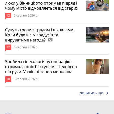
люки у Вінниці: хто отримав підряд і
чому місто відмовляється від старих
12
6 серпня 2026 р.
Сунуть грози з градом і шквалами.
Коли буде вісім градусів та
вируватиме негода?
photo_camera
12
6 серпня 2026 р.
Зробила гінекологічну операцію —
отримала опік ІІІ ступеня і келоїд на
пів руки. У клініці тепер мовчанка
10
5 серпня 2026 р.
keyboard_arrow_right
Дивитись ще