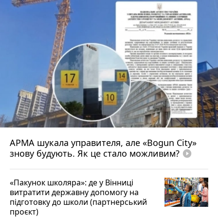
АРМА шукала управителя, але «Bogun City»
знову будують. Як це стало можливим?
play_circle_filled
«Пакунок школяра»: де у Вінниці
витратити державну допомогу на
підготовку до школи (партнерський
проєкт)