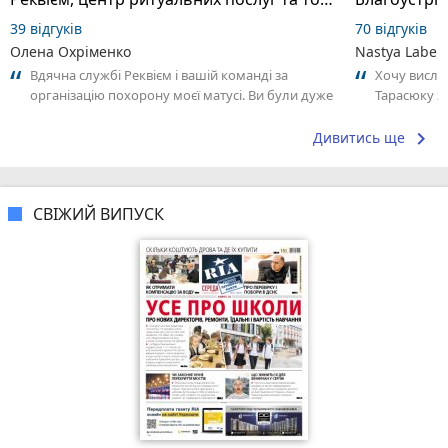
39 відгуків
70 відгуків
Олена Охріменко
Nastya Laben
Вдячна службі Реквієм і вашій команді за
Хочу висло
організацію похорону моєї матусі. Ви були дуже
Тарасюку з
уважними до кожної дрібниці, підказали...
відповідаль
keyboard_arrow_right
Дивитись ще
СВІЖИЙ ВИПУСК