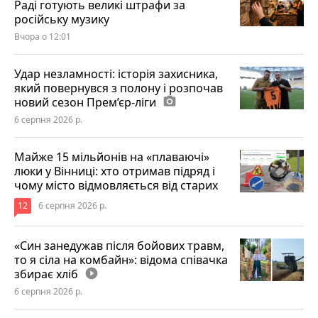
Раді готують великі штрафи за
російську музику
Вчора о 12:01
Удар незламності: історія захисника,
який повернувся з полону і розпочав
новий сезон Прем’єр-ліги
photo_camera
6 серпня 2026 р.
Майже 15 мільйонів на «плаваючі»
люки у Вінниці: хто отримав підряд і
чому місто відмовляється від старих
12
6 серпня 2026 р.
«Син занедужав після бойових травм,
то я сіла на комбайн»: відома співачка
збирає хліб
play_circle_filled
6 серпня 2026 р.