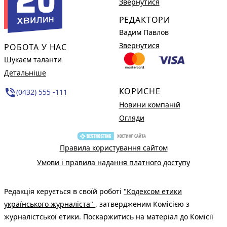
Звернутися
РЕДАКТОРИ
Вадим Павлов
Звернутися
РОБОТА У НАС
Шукаєм таланти
Детальніше
КОРИСНЕ
phone_in_talk
(0432) 555 -111
Новини компаній
Огляди
Правила користування сайтом
Умови і правила надання платного доступу
Редакція керується в своїй роботі
"Кодексом етики
українського журналіста"
, затвердженим Комісією з
журналістської етики. Поскаржитись на матеріал до Комісії