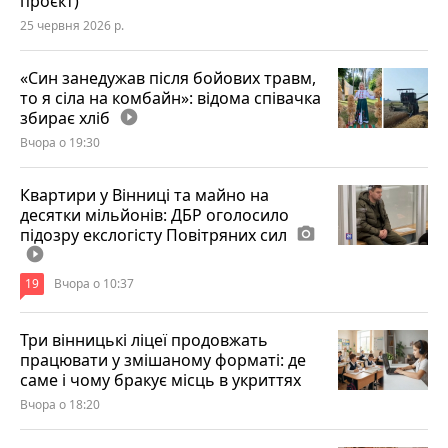
проєкт)
25 червня 2026 р.
«Син занедужав після бойових травм,
то я сіла на комбайн»: відома співачка
збирає хліб
play_circle_filled
Вчора о 19:30
Квартири у Вінниці та майно на
десятки мільйонів: ДБР оголосило
підозру екслогісту Повітряних сил
photo_camera
play_circle_filled
19
Вчора о 10:37
Три вінницькі ліцеї продовжать
працювати у змішаному форматі: де
саме і чому бракує місць в укриттях
Вчора о 18:20