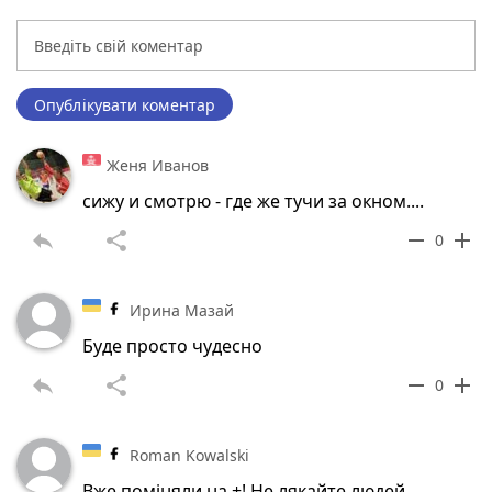
Опублікувати коментар
Женя Иванов
сижу и смотрю - где же тучи за окном....
reply
share
remove
add
0
Ирина Мазай
Буде просто чудесно
reply
share
remove
add
0
Roman Kowalski
Вже поміняли на +! Не лякайте людей...