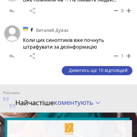
reply
share
remove
add
0
Виталий Дужак
Коли цих синоптиків вже почнуть
штрафувати за дезінформацію
reply
share
remove
add
1
Дивитись ще 10 відповідей
коментують
Найчастіше