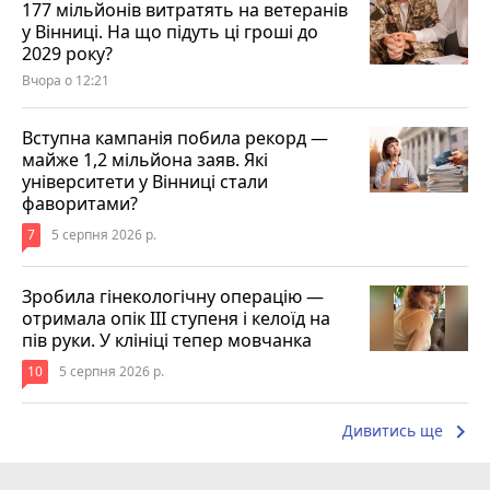
177 мільйонів витратять на ветеранів
у Вінниці. На що підуть ці гроші до
2029 року?
Вчора о 12:21
Вступна кампанія побила рекорд —
майже 1,2 мільйона заяв. Які
університети у Вінниці стали
фаворитами?
7
5 серпня 2026 р.
Зробила гінекологічну операцію —
отримала опік ІІІ ступеня і келоїд на
пів руки. У клініці тепер мовчанка
10
5 серпня 2026 р.
keyboard_arrow_right
Дивитись ще