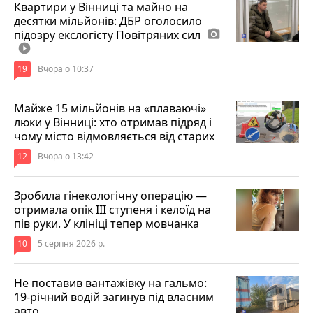
Квартири у Вінниці та майно на
десятки мільйонів: ДБР оголосило
підозру екслогісту Повітряних сил
photo_camera
play_circle_filled
19
Вчора о 10:37
Майже 15 мільйонів на «плаваючі»
люки у Вінниці: хто отримав підряд і
чому місто відмовляється від старих
12
Вчора о 13:42
Зробила гінекологічну операцію —
отримала опік ІІІ ступеня і келоїд на
пів руки. У клініці тепер мовчанка
10
5 серпня 2026 р.
Не поставив вантажівку на гальмо:
19-річний водій загинув під власним
авто