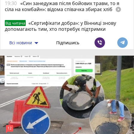
19:30
«Син занедужав після бойових травм, то я
сіла на комбайн»: відома співачка збирає хліб
play_circle_filled
«Сертифікати добра»: у Вінниці знову
Від читача
допомагають тим, хто потребує підтримки
Всі новини
Підпишись
12