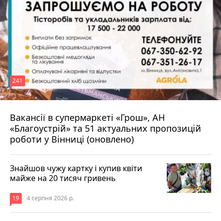
241
Вакансії в супермаркеті «Грош», АН
4 серпня 2026 р.
«Благоустрій» та 51 актуальних пропозицій
роботи у Вінниці (оновлено)
Знайшов чужу картку і купив квіти
майже на 20 тисяч гривень
19
4 серпня 2026 р.