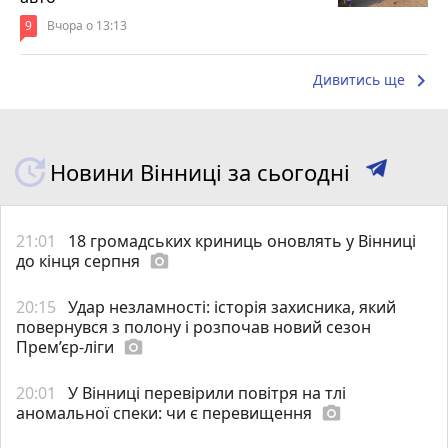
9
Вчора о 13:13
keyboard_arrow_right
Дивитись ще
Новини Вінниці за сьогодні
21:01
18 громадських криниць оновлять у Вінниці
до кінця серпня
photo_camera
20:15
Удар незламності: історія захисника, який
повернувся з полону і розпочав новий сезон
Прем’єр-ліги
photo_camera
20:01
У Вінниці перевірили повітря на тлі
аномальної спеки: чи є перевищення
photo_camera