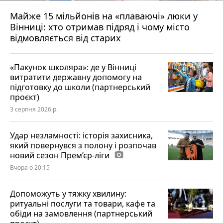
Майже 15 мільйонів на «плаваючі» люки у
Вінниці: хто отримав підряд і чому місто
відмовляється від старих
«Пакунок школяра»: де у Вінниці
витратити державну допомогу на
підготовку до школи (партнерський
проєкт)
3 серпня 2026 р.
Удар незламності: історія захисника,
який повернувся з полону і розпочав
новий сезон Прем’єр-ліги
photo_camera
Вчора о 20:15
Допоможуть у тяжку хвилину:
ритуальні послуги та товари, кафе та
обіди на замовлення (партнерський