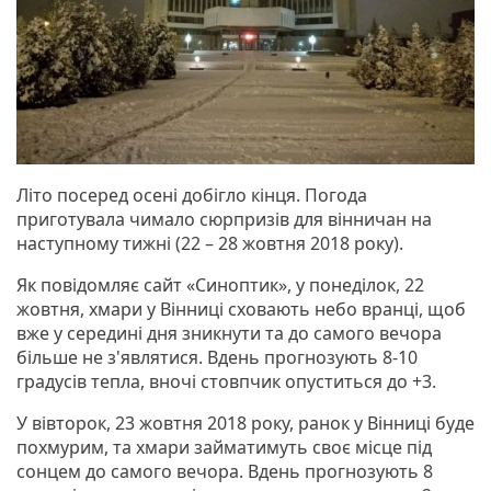
Літо посеред осені добігло кінця. Погода
приготувала чимало сюрпризів для вінничан на
наступному тижні (22 – 28 жовтня 2018 року).
Як повідомляє сайт «Синоптик», у понеділок, 22
жовтня, хмари у Вінниці сховають небо вранці, щоб
вже у середині дня зникнути та до самого вечора
більше не з'являтися. Вдень прогнозують 8-10
градусів тепла, вночі стовпчик опуститься до +3.
У вівторок, 23 жовтня 2018 року, ранок у Вінниці буде
похмурим, та хмари займатимуть своє місце під
сонцем до самого вечора. Вдень прогнозують 8