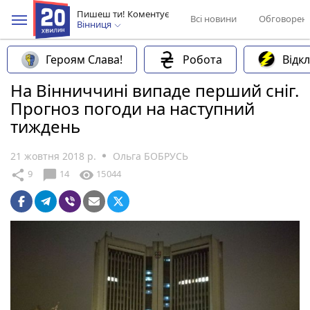
Пишеш ти! Коментує
Всі новини
Обговорен
Вінниця
Героям Слава!
Робота
Відк
На Вінниччині випаде перший сніг.
Прогноз погоди на наступний
тиждень
21 жовтня 2018 р.
Ольга БОБРУСЬ
chat_bubble
share
visibility
9
14
15044