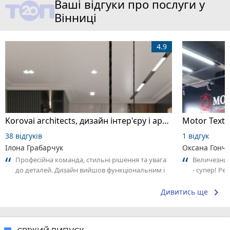
Ваші відгуки про послуги у
Вінниці
4.9
Korovai architects, дизайн інтер'єру і архітектура
38 відгуків
1 відгук
Ілона Грабарчук
Оксана Гонч
Професійна команда, стильні рішення та увага
Величезний 
до деталей. Дизайн вийшов функціональним і
- супер! Ре
атмосферним. Рекомендую!
keyboard_arrow_right
Дивитись ще