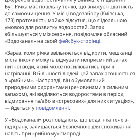
Буг. Річка має повільну течію, що знижує її здатність
до самоочищення. У місці водозабору (Київська,
173) проточність майже відсутня, що є ідеальною
умовою для розвитку водоростей. Запах
збільшується у міжсезоння, повідомляє обласний
«Водоканал» на своїй
фейсбук-сторінці.
«Зараз, коли річка звільняється від криги, мешканці
міста інколи можуть відчувати неприємний запах
питної води, який може посилюватись при її
нагріванні. В більшості людей цей запах асоціюється
з «рибним». Насправді, він обумовлений
природними одорантами (речовинами з сильним
запахом), які виділяються водоростями в період
відмирання та/або в «стресових» для них ситуаціях»,
— йдеться у
повідомленні
.
У «Водоканалі» розповідають, що вода, яка тече з-
під крану, залишається безпечною для споживання
навіть при «рибному» смороді.