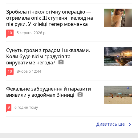
Зробила гінекологічну операцію —
отримала опік ІІІ ступеня і келоїд на
пів руки. У клініці тепер мовчанка
10
5 серпня 2026 р.
Сунуть грози з градом і шквалами.
Коли буде вісім градусів та
вируватиме негода?
photo_camera
10
Вчора о 12:44
Фекальне забруднення й паразити
виявили у водоймах Вінниці
photo_camera
9
6 годин тому
keyboard_arrow_right
Дивитись ще