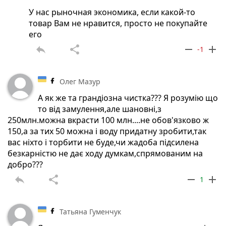
У нас рыночная экономика, если какой-то
товар Вам не нравится, просто не покупайте
его
reply
share
remove
add
-1
Олег Мазур
А як же та грандіозна чистка??? Я розумію що
то від замулення,але шановні,з
250млн.можна вкрасти 100 млн....не обов'язково ж
150,а за тих 50 можна і воду придатну зробити,так
вас ніхто і торбити не буде,чи жадоба підсилена
безкарністю не дає ходу думкам,спрямованим на
добро???
reply
share
remove
add
1
Татьяна Гуменчук