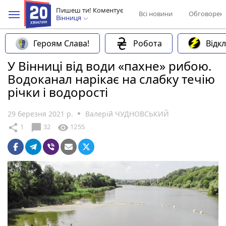
Пишеш ти! Коментує
Всі новини
Обговорен
Вінниця
Героям Слава!
Робота
Відк
У Вінниці від води «пахне» рибою.
Водоканал нарікає на слабку течію
річки і водорості
29 березня 2021 р.
Валерій ЧУДНОВСЬКИЙ
chat_bubble
share
visibility
1
32
1255