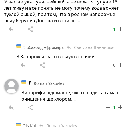
У нас же ужас ужаснейший, а не вода.. я тут уже 13
лет живу и все понять не могу почему вода воняет
тухлой рыбой, при том, что в родном Запорожье
воду берут из Днепра и вони нет..
reply
share
remove
add
1
Глобазоид Афромарк
Светлана Винницкая
reply
В Запорожье зато воздух вонючий.
reply
share
remove
add
0
Roman Yakovlev
Ви тарифи піднімаєте, якість води та сама і
очищення ще хлором....
reply
share
remove
add
1
Ols Kat
Roman Yakovlev
reply