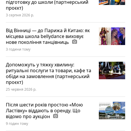
підготовку до школи (партнерський
проєкт)
3 серпня 2026 р.
Від Вінниці — до Парижа й Китаю: як
місцева школа bellydance виховує
нове покоління танцівниць
photo_camera
3 години тому
Допоможуть у тяжку хвилину:
ритуальні послуги та товари, кафе та
обіди на замовлення (партнерський
проєкт)
25 червня 2026 р.
Після шести років простою «Мою
Ластівку» віддають в оренду. Що
відомо про аукціон
photo_camera
9 годин тому