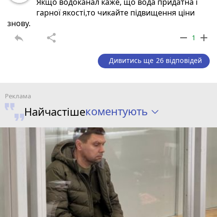
Якщо водоканал каже, що вода придатна і
гарної якості,то чикайте підвищення ціни
знову.
reply
share
remove
add
1
Дивитись ще 26 відповідей
коментують
Найчастіше