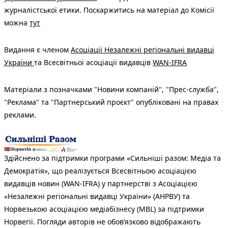
журналістської етики. Поскаржитись на матеріал до Комісії
можна
тут
Видання є членом
Асоціації Незалежні регіональні видавці
України
та Всесвітньої асоціації видавців
WAN-IFRA
Матеріали з позначками "Новини компаній", "Прес-служба",
"Реклама" та "Партнерський проєкт" опубліковані на правах
реклами.
Здійснено за підтримки програми «Сильніші разом: Медіа та
Демократія», що реалізується Всесвітньою асоціацією
видавців новин (WAN-IFRA) у партнерстві з Асоціацією
«Незалежні регіональні видавці України» (АНРВУ) та
Норвезькою асоціацією медіабізнесу (MBL) за підтримки
Норвегії. Погляди авторів не обов’язково відображають