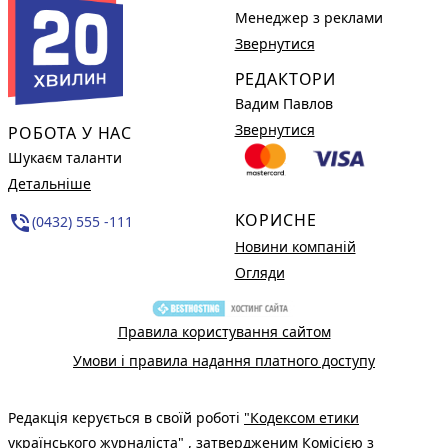
Менеджер з реклами
Звернутися
РЕДАКТОРИ
Вадим Павлов
Звернутися
РОБОТА У НАС
Шукаєм таланти
Детальніше
КОРИСНЕ
phone_in_talk
(0432) 555 -111
Новини компаній
Огляди
Правила користування сайтом
Умови і правила надання платного доступу
Редакція керується в своїй роботі
"Кодексом етики
українського журналіста"
, затвердженим Комісією з