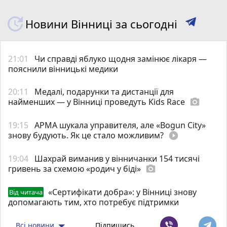
Новини Вінниці за сьогодні
21:01
Чи справді яблуко щодня замінює лікаря —
пояснили вінницькі медики
20:11
Медалі, подарунки та дистанції для
найменших — у Вінниці проведуть Kids Race
photo_camera
19:15
АРМА шукала управителя, але «Bogun City»
знову будують. Як це стало можливим?
play_circle_filled
19:04
Шахрай виманив у вінничанки 154 тисячі
гривень за схемою «родич у біді»
photo_camera
«Сертифікати добра»: у Вінниці знову
Від читача
допомагають тим, хто потребує підтримки
Всі новини
Підпишись