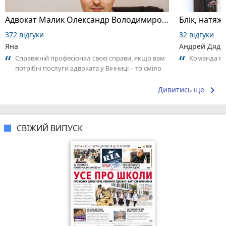
Адвокат Малик Олександр Володимирович
Блік, натяжн
372 відгуки
32 відгуки
Яна
Андрей Дяди
Справжній професіонал своєї справи, якщо вам
Команда пр
потрібні послуги адвоката у Вінниці – то сміло
раджу! Допоміг мені у дуже...
keyboard_arrow_right
Дивитись ще
СВІЖИЙ ВИПУСК