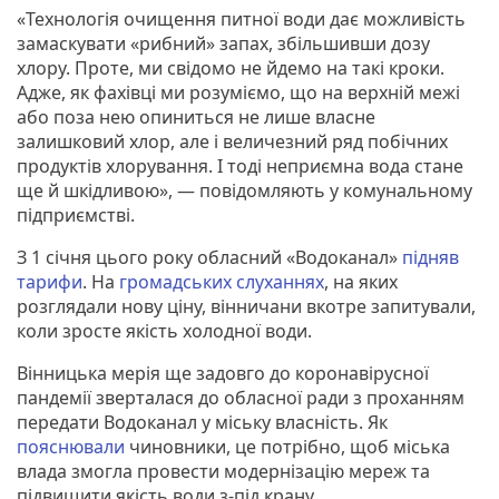
«Технологія очищення питної води дає можливість
замаскувати «рибний» запах, збільшивши дозу
хлору. Проте, ми свідомо не йдемо на такі кроки.
Адже, як фахівці ми розуміємо, що на верхній межі
або поза нею опиниться не лише власне
залишковий хлор, але і величезний ряд побічних
продуктів хлорування. І тоді неприємна вода стане
ще й шкідливою», — повідомляють у комунальному
підприємстві.
З 1 січня цього року обласний «Водоканал»
підняв
тарифи
. На
громадських слуханнях
, на яких
розглядали нову ціну, вінничани вкотре запитували,
коли зросте якість холодної води.
Вінницька мерія ще задовго до коронавірусної
пандемії зверталася до обласної ради з проханням
передати Водоканал у міську власність. Як
пояснювали
чиновники, це потрібно, щоб міська
влада змогла провести модернізацію мереж та
підвищити якість води з-під крану.