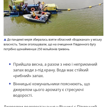
До пандемії мерія збиралась взяти обласний «Водоканал» у міську
власність. Також оголошували, що на очищення Південного Бугу
потрібно щонайменше 250 мільйонів гривень
Прийшла весна, а разом з нею і неприємний
запах води з-під крану. Вода має стійкий
«рибний» запах.
Вінницькі комунальники пояснюють, що
джерелом цього аромату є стресуючі
водорості.
Джерелом водопостачання у Вінниці є Південний