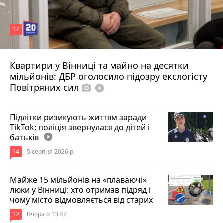
17
Квартири у Вінниці та майно на десятки
Вчора о 10:37
мільйонів: ДБР оголосило підозру екслогісту
Повітряних сил
photo_camera
play_circle_filled
Підлітки ризикують життям заради
TikTok: поліція звернулася до дітей і
батьків
play_circle_filled
14
5 серпня 2026 р.
Майже 15 мільйонів на «плаваючі»
люки у Вінниці: хто отримав підряд і
чому місто відмовляється від старих
12
Вчора о 13:42