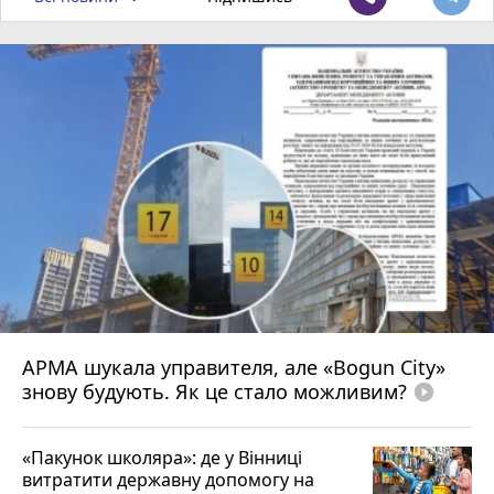
АРМА шукала управителя, але «Bogun City»
знову будують. Як це стало можливим?
play_circle_filled
«Пакунок школяра»: де у Вінниці
витратити державну допомогу на