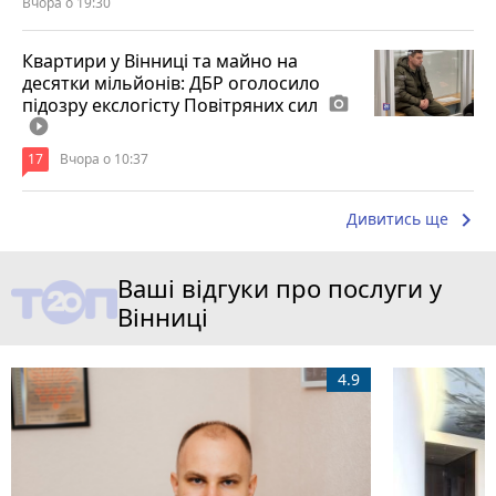
Вчора о 19:30
Квартири у Вінниці та майно на
десятки мільйонів: ДБР оголосило
підозру екслогісту Повітряних сил
photo_camera
play_circle_filled
17
Вчора о 10:37
keyboard_arrow_right
Дивитись ще
Ваші відгуки про послуги у
Вінниці
4.9