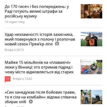
До 170 тисяч і без попереджень: у
Раді готують великі штрафи за
російську музику
10 годин тому
Удар незламності: історія захисника,
який повернувся з полону і розпочав
новий сезон Прем’єр-ліги
photo_camera
Вчора о 20:15
Майже 15 мільйонів на «плаваючі»
люки у Вінниці: хто отримав підряд і
чому місто відмовляється від старих
12
Вчора о 13:42
«Син занедужав після бойових травм,
то я сіла на комбайн»: відома співачка
збирає хліб
play_circle_filled