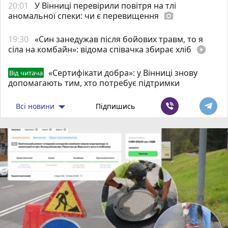
20:01
У Вінниці перевірили повітря на тлі
аномальної спеки: чи є перевищення
photo_camera
19:30
«Син занедужав після бойових травм, то я
сіла на комбайн»: відома співачка збирає хліб
play_circle_filled
«Сертифікати добра»: у Вінниці знову
Від читача
допомагають тим, хто потребує підтримки
Всі новини
Підпишись