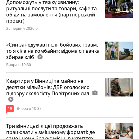
Допоможуть у тяжку хвилину:
ритуальні послуги та товари, кафе та
обіди на замовлення (партнерський
проєкт)
25 червня 2026 р.
«Син занедужав після бойових травм,
то я сіла на комбайн»: відома співачка
збирає хліб
play_circle_filled
Вчора о 19:30
Квартири у Вінниці та майно на
десятки мільйонів: ДБР оголосило
підозру екслогісту Повітряних сил
photo_camera
play_circle_filled
19
Вчора о 10:37
Три вінницькі ліцеї продовжать
працювати у змішаному форматі: де
саме і чому бракує місць в укриттях