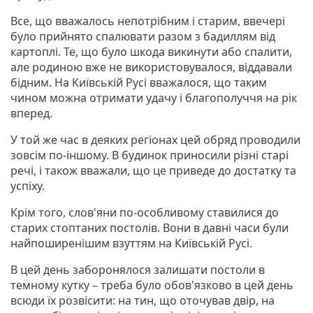
Все, що вважалось непотрібним і старим, ввечері
було прийнято спалювати разом з бадиллям від
картоплі. Те, що було шкода викинути або спалити,
але родиною вже не використовувалося, віддавали
бідним. На Київській Русі вважалося, що таким
чином можна отримати удачу і благополуччя на рік
вперед.
У той же час в деяких регіонах цей обряд проводили
зовсім по-іншому. В будинок приносили різні старі
речі, і також вважали, що це приведе до достатку та
успіху.
Крім того, слов'яни по-особливому ставилися до
старих стоптаних постолів. Вони в давні часи були
найпоширенішим взуттям на Київській Русі.
В цей день заборонялося залишати постоли в
темному кутку – треба було обов'язково в цей день
всюди їх розвісити: на тин, що оточував двір, на