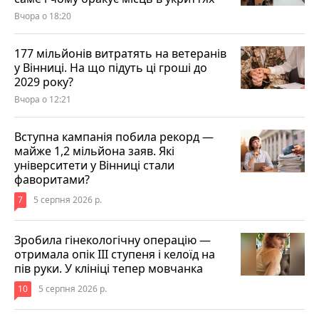
Вчора о 18:20
177 мільйонів витратять на ветеранів
у Вінниці. На що підуть ці гроші до
2029 року?
Вчора о 12:21
Вступна кампанія побила рекорд —
майже 1,2 мільйона заяв. Які
університети у Вінниці стали
фаворитами?
7
5 серпня 2026 р.
Зробила гінекологічну операцію —
отримала опік ІІІ ступеня і келоїд на
пів руки. У клініці тепер мовчанка
10
5 серпня 2026 р.