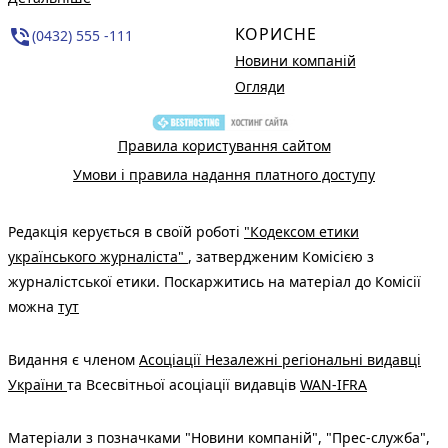
КОРИСНЕ
phone_in_talk
(0432) 555 -111
Новини компаній
Огляди
Правила користування сайтом
Умови і правила надання платного доступу
Редакція керується в своїй роботі
"Кодексом етики
українського журналіста"
, затвердженим Комісією з
журналістської етики. Поскаржитись на матеріал до Комісії
можна
тут
Видання є членом
Асоціації Незалежні регіональні видавці
України
та Всесвітньої асоціації видавців
WAN-IFRA
Матеріали з позначками "Новини компаній", "Прес-служба",