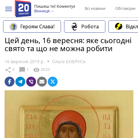
Пишеш ти! Коментує
Всі новини
Обговорен
Вінниця
Героям Слава!
Робота
Відк
Цей день, 16 вересня: яке сьогодні
свято та що не можна робити
16 вересня 2019 р.
Ольга БОБРУСЬ
chat_bubble
share
visibility
0
1
2633