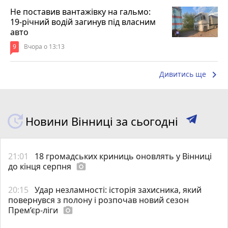
Не поставив вантажівку на гальмо:
19-річний водій загинув під власним
авто
9
Вчора о 13:13
keyboard_arrow_right
Дивитись ще
Новини Вінниці за сьогодні
21:01
18 громадських криниць оновлять у Вінниці
до кінця серпня
photo_camera
20:15
Удар незламності: історія захисника, який
повернувся з полону і розпочав новий сезон
Прем’єр-ліги
photo_camera