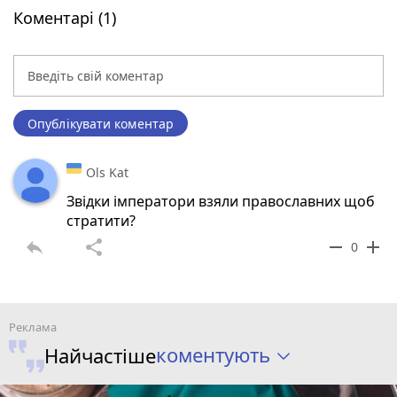
Коментарі (1)
Опублікувати коментар
Ols Kat
Звiдки iмператори взяли православних щоб
стратити?
reply
share
remove
add
0
коментують
Найчастіше