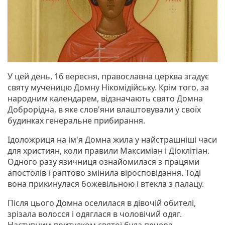
У цей день, 16 вересня, православна церква згадує
святу мученицю Домну Нікомідійську. Крім того, за
народним календарем, відзначають свято Домна
Доброрідна, в яке слов'яни влаштовували у своїх
будинках генеральне прибирання.
Ідоложриця на ім'я Домна жила у найстрашніші часи
для християн, коли правили Максиміан і Діоклітіан.
Одного разу язичниця ознайомилася з працями
апостолів і раптово змінила віросповідання. Тоді
вона прикинулася божевільною і втекла з палацу.
Після цього Домна оселилася в дівочій обителі,
зрізала волосся і одяглася в чоловічий одяг.
Наступним притулком святої була печера.