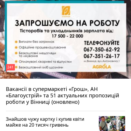
241
Вакансії в супермаркеті «Грош», АН
4 серпня 2026 р.
«Благоустрій» та 51 актуальних пропозицій
роботи у Вінниці (оновлено)
Знайшов чужу картку і купив квіти
майже на 20 тисяч гривень