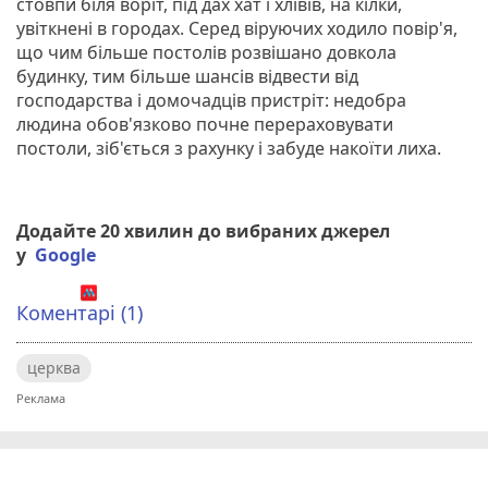
стовпи біля воріт, під дах хат і хлівів, на кілки,
увіткнені в городах. Серед віруючих ходило повір'я,
що чим більше постолів розвішано довкола
будинку, тим більше шансів відвести від
господарства і домочадців пристріт: недобра
людина обов'язково почне перераховувати
постоли, зіб'ється з рахунку і забуде накоїти лиха.
Додайте 20 хвилин до вибраних джерел
у
Google
Коментарі (1)
церква