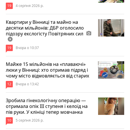
19
4 серпня 2026 р.
Квартири у Вінниці та майно на
десятки мільйонів: ДБР оголосило
підозру екслогісту Повітряних сил
photo_camera
play_circle_filled
19
Вчора о 10:37
Майже 15 мільйонів на «плаваючі»
люки у Вінниці: хто отримав підряд і
чому місто відмовляється від старих
12
Вчора о 13:42
Зробила гінекологічну операцію —
отримала опік ІІІ ступеня і келоїд на
пів руки. У клініці тепер мовчанка
10
5 серпня 2026 р.