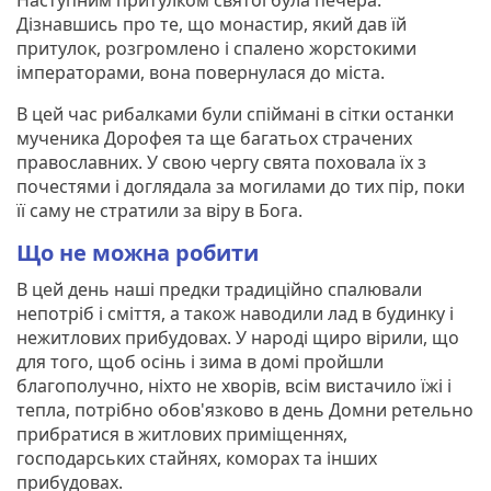
Дізнавшись про те, що монастир, який дав їй
притулок, розгромлено і спалено жорстокими
імператорами, вона повернулася до міста.
В цей час рибалками були спіймані в сітки останки
мученика Дорофея та ще багатьох страчених
православних. У свою чергу свята поховала їх з
почестями і доглядала за могилами до тих пір, поки
її саму не стратили за віру в Бога.
Що не можна робити
В цей день наші предки традиційно спалювали
непотріб і сміття, а також наводили лад в будинку і
нежитлових прибудовах. У народі щиро вірили, що
для того, щоб осінь і зима в домі пройшли
благополучно, ніхто не хворів, всім вистачило їжі і
тепла, потрібно обов'язково в день Домни ретельно
прибратися в житлових приміщеннях,
господарських стайнях, коморах та інших
прибудовах.