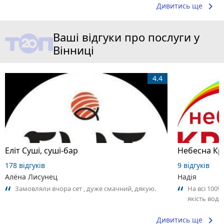
keyboard_arrow_right
Дивитись ще
Ваші відгуки про послуги у
Вінниці
4.4
Еліт Суші, суші-бар
Небесна Кр
178 відгуків
9 відгуків
Алёна Лисунец
Надія
Замовляли вчора сет , дуже смачний, дякую.
На всі 100
якість води
keyboard_arrow_right
Дивитись ще