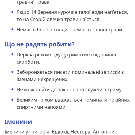
травня) трава.
Якщо 14 березня курочка талої води нап'ється,
то на Єгорій овечка трави наїсться.
Немає в березні води – немає в травні трави.
Що не радять робити?
Церква рекомендує утриматися від зайвої
скорботи.
Забороняється писати поминальні записки з
іменами нехрещених.
Не можна йти до закінчення служби з храму.
Великим гріхом вважається поминати покійних
спиртними напоями.
Іменини
Іменини у Григорія, Євдокії, Нестора, Антоніни,