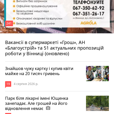
241
Вакансії в супермаркеті «Грош», АН
4 серпня 2026 р.
«Благоустрій» та 51 актуальних пропозицій
роботи у Вінниці (оновлено)
Знайшов чужу картку і купив квіти
майже на 20 тисяч гривень
19
4 серпня 2026 р.
Парк біля лікарні імені Ющенка
занепадає. Але грошей на його
відновлення немає
photo_camera