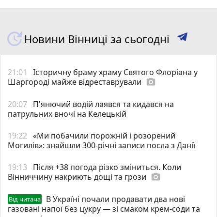
Новини Вінниці за сьогодні
21:01
Історичну браму храму Святого Флоріана у
Шаргороді майже відреставрували
photo_camera
20:07
П'янючий водій лаявся та кидався на
патрульних вночі на Келецькій
19:22
«Ми побачили порожній і розорений
Могилів»: знайшли 300-річні записи посла з Данії
19:13
Після +38 погода різко зміниться. Коли
Вінниччину накриють дощі та грози
photo_camera
В Україні почали продавати два нові
Від читача
газовані напої без цукру — зі смаком крем-соди та