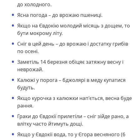
до холодного.
Ясна погода – до врожаю пшениці.
Якщо на Євдокію молодий місяць з дощем, то
бути мокрому літу.
Сніг в цей день – до врожаю і достатку грибів
по осені.
Заметіль 14 березня обіцяє затяжну весну і
неврожай.
Калюжі у порога – бджолярі в меду купатися
будуть.
Якщо курочка з калюжки нап'ється, весна буде
рання.
Граки до Євдокії прилетіли – сніг зійде рано, а
влітку часто йтимуть дощі.
Якщо у Євдокії вода, то у Єгора весняного (6