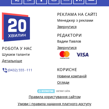
РЕКЛАМА НА САЙТІ
Менеджер з реклами
Звернутися
РЕДАКТОРИ
Вадим Павлов
Звернутися
РОБОТА У НАС
Шукаєм таланти
Детальніше
КОРИСНЕ
phone_in_talk
(0432) 555 -111
Новини компаній
Огляди
Правила користування сайтом
Умови і правила надання платного доступу