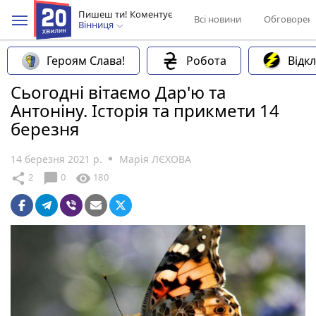
Пишеш ти! Коментує
Всі новини
Обговорен
Вінниця
Героям Слава!
Робота
Відк
Сьогодні вітаємо Дар'ю та
Антоніну. Історія та прикмети 14
березня
14 березня 2021 р.
Марія ЛЄХОВА
chat_bubble
share
visibility
2
0
180