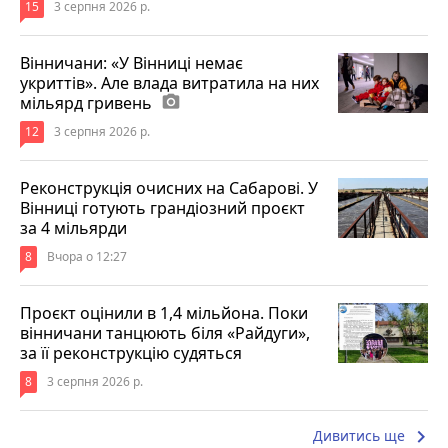
15
3 серпня 2026 р.
Вінничани: «У Вінниці немає
укриттів». Але влада витратила на них
мільярд гривень
photo_camera
12
3 серпня 2026 р.
Реконструкція очисних на Сабарові. У
Вінниці готують грандіозний проєкт
за 4 мільярди
8
Вчора о 12:27
Проєкт оцінили в 1,4 мільйона. Поки
вінничани танцюють біля «Райдуги»,
за її реконструкцію судяться
8
3 серпня 2026 р.
keyboard_arrow_right
Дивитись ще