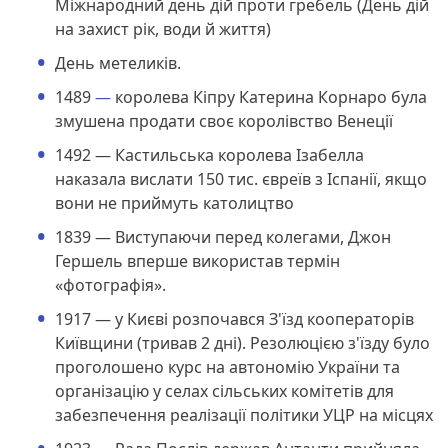
Міжнародний день дій проти гребель (День дій
на захист рік, води й життя)
День метеликів.
1489
—
королева Кіпру Катерина Корнаро була
змушена продати своє королівство Венеції
1492 — Кастильська королева Ізабелла
наказала вислати 150 тис. євреїв з Іспанії, якщо
вони не приймуть католицтво
1839 — Виступаючи перед колегами, Джон
Гершель вперше використав термін
«фотографія».
1917 — у Києві розпочався З'їзд кооператорів
Київщини (тривав 2 дні). Резолюцією з'їзду було
проголошено курс на автономію України та
організацію у селах сільських комітетів для
забезпечення реалізації політики УЦР на місцях