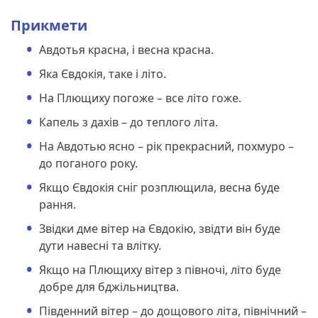
Прикмети
Авдотья красна, і весна красна.
Яка Євдокія, таке і літо.
На Плющиху погоже – все літо гоже.
Капель з дахів – до теплого літа.
На Авдотью ясно – рік прекрасний, похмуро –
до поганого року.
Якщо Євдокія сніг розплющила, весна буде
рання.
Звідки дме вітер на Євдокію, звідти він буде
дути навесні та влітку.
Якщо на Плющиху вітер з півночі, літо буде
добре для бджільництва.
Південний вітер – до дощового літа, північний –