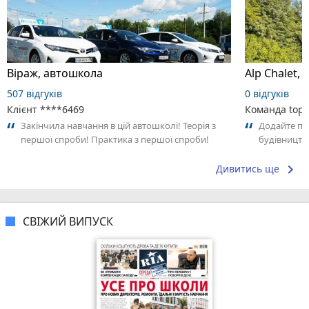
Віраж, автошкола
507 відгуків
0 відгуків
Клієнт ****6469
Команда top2
Закінчила навчання в цій автошколі! Теорія з
Додайте пер
першої спроби! Практика з першої спроби!
будівництв
Дякую інструктору Вʼячеславу...
своїм досві
keyboard_arrow_right
Дивитись ще
СВІЖИЙ ВИПУСК