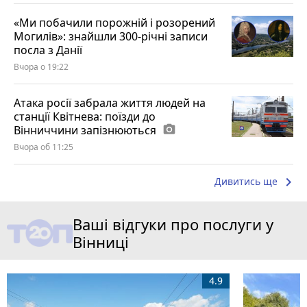
«Ми побачили порожній і розорений
Могилів»: знайшли 300-річні записи
посла з Данії
Вчора о 19:22
Атака росії забрала життя людей на
станції Квітнева: поїзди до
Вінниччини запізнюються
photo_camera
Вчора об 11:25
keyboard_arrow_right
Дивитись ще
Ваші відгуки про послуги у
Вінниці
4.9