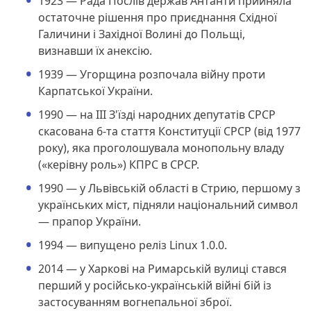
1923 — Рада Послів держав Антанти прийняла
остаточне рішення про приєднання Східної
Галичини і Західної Волині до Польщі,
визнавши їх анексію.
1939 — Угорщина розпочала війну проти
Карпатської України.
1990 — на III З'їзді народних депутатів СРСР
скасована 6-та стаття Конституції СРСР (від 1977
року), яка проголошувала монопольну владу
(«керівну роль») КПРС в СРСР.
1990 — у Львівській області в Стрию, першому з
українських міст, підняли національний символ
— прапор України.
1994 — випущено реліз Linux 1.0.0.
2014 — у Харкові на Римарській вулиці стався
перший у російсько-українській війні бій із
застосуванням вогнепальної зброї.