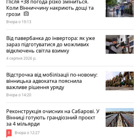
Після +38 погода різко зміниться.
Коли Вінниччину накриють дощі та
грози
photo_camera
Вчора о 19:13
Від павербанка до інвертора: як уже
зараз підготуватися до можливих
відключень світла взимку
4 серпня 2026 р.
Відстрочка від мобілізації по-новому:
вінницька адвокатка пояснила
важливе рішення уряду
Вчора о 14:20
Реконструкція очисних на Сабарові. У
Вінниці готують грандіозний проєкт
за 4 мільярди
8
Вчора о 12:27