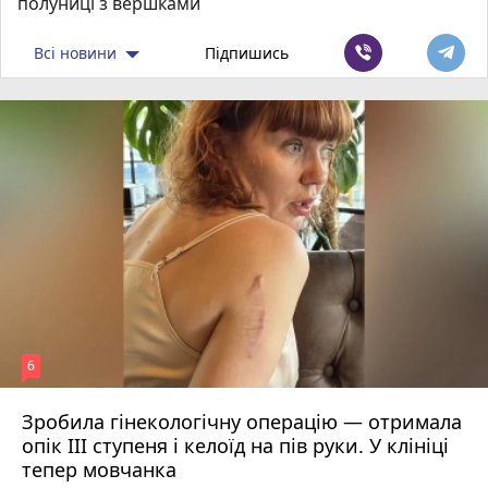
полуниці з вершками
Всі новини
Підпишись
6
Зробила гінекологічну операцію — отримала
опік ІІІ ступеня і келоїд на пів руки. У клініці
тепер мовчанка