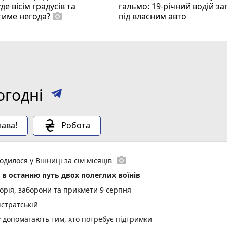
де вісім градусів та
гальмо: 19-річний водій за
тиме негода?
під власним авто
photo_camera
огодні
ава!
Робота
photo_camera
одилося у Вінниці за сім місяців
в останню путь двох полеглих воїнів
торія, заборони та прикмети 9 серпня
стратській
у допомагають тим, хто потребує підтримки