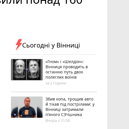
Сьогодні у Вінниці
«Гном» і «Шелдон»:
Вінниця проводить в
останню путь двох
полеглих воїнів
за 2 години
Збив копа, трощив авто
й тікав під пострілами: у
Вінниці затримали
п’яного СЗЧшника
Вчора о 21:58