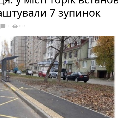
лаштували 7 зупинок
chat_bubble
visibility
0
109