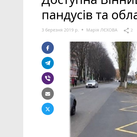
пандусів та об
3 березня 2019 р.
Марія ЛЄХОВА
share
2