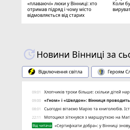
«плаваючі» люки у Вінниці: хто
Коли бу
отримав підряд і чому місто
вирува
відмовляється від старих
Новини Вінниці за сь
Відключення світла
Героям Сл
Хлопчиків трохи більше: скільки дітей нар
09:01
«Гном» і «Шелдон»: Вінниця проводить 
09:00
Сьогодні вітаємо Марію та книголюбів. Іс
08:01
Мотоцикл зіткнувся з маршруткою на Магі
22:11
Від читача
«Сертифікати добра»: у Вінниці знов