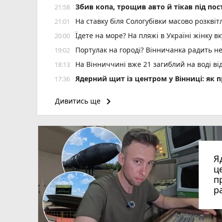
Збив копа, трощив авто й тікав під по
21:58
На ставку біля Сологубівки масово розквіт
21:01
Їдете на море? На пляжі в Україні жінку 
20:00
Портулак на городі? Вінничанка радить не
19:02
На Вінниччині вже 21 загиблий на воді від
18:13
Ядерний щит із центром у Вінниці: як 
17:36
Робот-динозавр гуляє Подільським зоопарк
17:06
keyboard_arrow_right
Дивитись ще
Понад 3 000 000 гривень зникли з рахунк
16:08
Європейський тріумф вінницьких сумої
15:14
Негода наробила лиха в Очиткові — зірван
15:02
Вінницька «однушка» дорожча за одесь
14:24
Я
Перші трамваї Tram 2000 із Цюриха вже у
14:08
ц
п
Спека повернеться, але ненадовго: якою 
14:06
р
Віра Бережок із вінницького дитсадка — 
13:47
У Тульчині чоловік порізав ножем знайомо
13:34