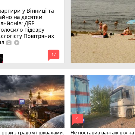
вартири у Вінниці та
айно на десятки
ільйонів: ДБР
голосило підозру
кслогісту Повітряних
ил
photo_camera
play_circle_filled
mode_comment
17
mode_comment
9
грози з градом і шквалами.
Не поставив вантажівку на