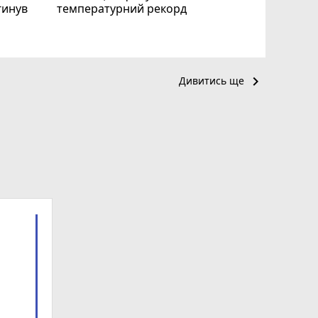
гинув
температурний рекорд
keyboard_arrow_right
Дивитись ще