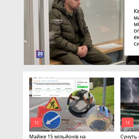
К
м
м
о
е
с
вий
mode_comment
mode_comment
12
12
Майже 15 мільйонів на
Сунуть 