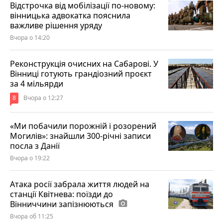
Відстрочка від мобілізації по-новому:
вінницька адвокатка пояснила
важливе рішення уряду
Вчора о 14:20
Реконструкція очисних на Сабарові. У
Вінниці готують грандіозний проєкт
за 4 мільярди
8
Вчора о 12:27
«Ми побачили порожній і розорений
Могилів»: знайшли 300-річні записи
посла з Данії
Вчора о 19:22
Атака росії забрала життя людей на
станції Квітнева: поїзди до
Вінниччини запізнюються
photo_camera
Вчора об 11:25