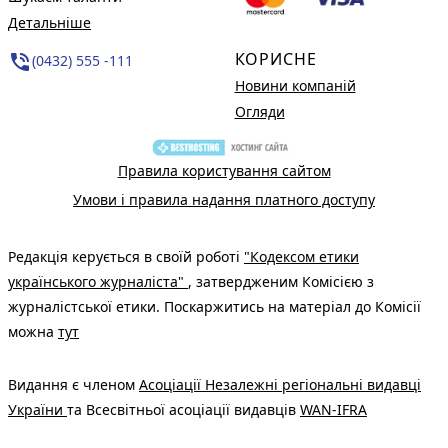
Детальніше
КОРИСНЕ
phone_in_talk
(0432) 555 -111
Новини компаній
Огляди
Правила користування сайтом
Умови і правила надання платного доступу
Редакція керується в своїй роботі
"Кодексом етики
українського журналіста"
, затвердженим Комісією з
журналістської етики. Поскаржитись на матеріал до Комісії
можна
тут
Видання є членом
Асоціації Незалежні регіональні видавці
України
та Всесвітньої асоціації видавців
WAN-IFRA