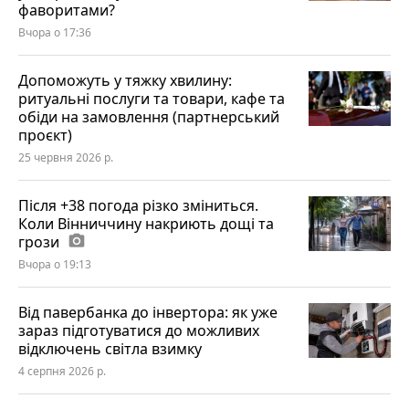
фаворитами?
Вчора о 17:36
Допоможуть у тяжку хвилину:
ритуальні послуги та товари, кафе та
обіди на замовлення (партнерський
проєкт)
25 червня 2026 р.
Після +38 погода різко зміниться.
Коли Вінниччину накриють дощі та
грози
photo_camera
Вчора о 19:13
Від павербанка до інвертора: як уже
зараз підготуватися до можливих
відключень світла взимку
4 серпня 2026 р.