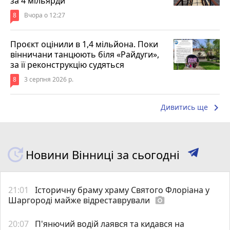
за 4 мільярди
8
Вчора о 12:27
Проєкт оцінили в 1,4 мільйона. Поки
вінничани танцюють біля «Райдуги»,
за її реконструкцію судяться
8
3 серпня 2026 р.
keyboard_arrow_right
Дивитись ще
Новини Вінниці за сьогодні
21:01
Історичну браму храму Святого Флоріана у
Шаргороді майже відреставрували
photo_camera
20:07
П'янючий водій лаявся та кидався на