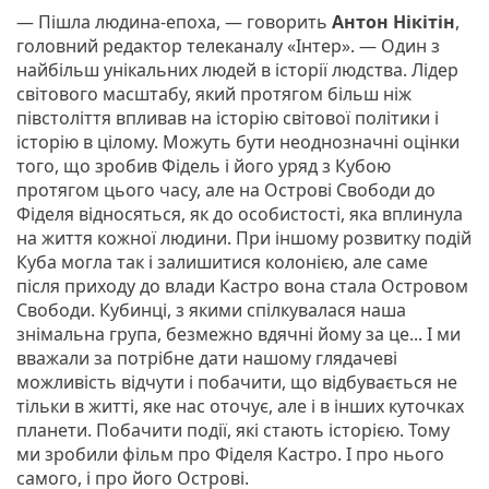
— Пішла людина-епоха, — говорить
Антон Нікітін
,
головний редактор телеканалу «Інтер». — Один з
найбільш унікальних людей в історії людства. Лідер
світового масштабу, який протягом більш ніж
півстоліття впливав на історію світової політики і
історію в цілому. Можуть бути неоднозначні оцінки
того, що зробив Фідель і його уряд з Кубою
протягом цього часу, але на Острові Свободи до
Фіделя відносяться, як до особистості, яка вплинула
на життя кожної людини. При іншому розвитку подій
Куба могла так і залишитися колонією, але саме
після приходу до влади Кастро вона стала Островом
Свободи. Кубинці, з якими спілкувалася наша
знімальна група, безмежно вдячні йому за це... І ми
вважали за потрібне дати нашому глядачеві
можливість відчути і побачити, що відбувається не
тільки в житті, яке нас оточує, але і в інших куточках
планети. Побачити події, які стають історією. Тому
ми зробили фільм про Фіделя Кастро. І про нього
самого, і про його Острові.