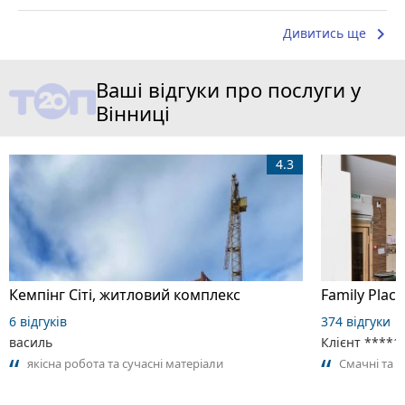
keyboard_arrow_right
Дивитись ще
Ваші відгуки про послуги у
Вінниці
4.3
Кемпінг Сіті, житловий комплекс
Family Place
6 відгуків
374 відгуки
василь
Клієнт ****1
якісна робота та сучасні матеріали
Смачні та 