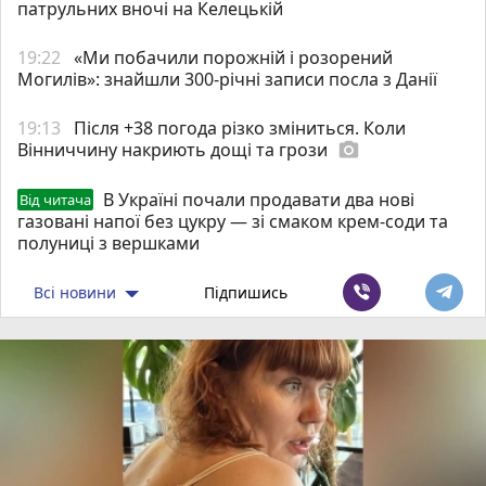
патрульних вночі на Келецькій
19:22
«Ми побачили порожній і розорений
Могилів»: знайшли 300-річні записи посла з Данії
19:13
Після +38 погода різко зміниться. Коли
Вінниччину накриють дощі та грози
photo_camera
В Україні почали продавати два нові
Від читача
газовані напої без цукру — зі смаком крем-соди та
полуниці з вершками
Всі новини
Підпишись