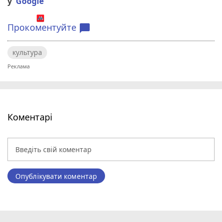
у
Google
Прокоментуйте
chat_bubble
культура
Коментарі
Опублікувати коментар