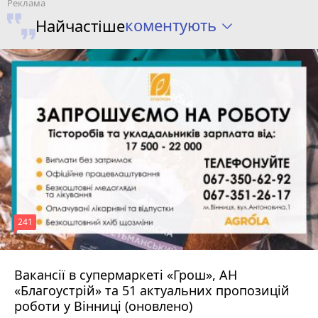
коментують
Найчастіше
241
Вакансії в супермаркеті «Грош», АН
4 серпня 2026 р.
«Благоустрій» та 51 актуальних пропозицій
роботи у Вінниці (оновлено)