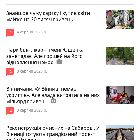
Знайшов чужу картку і купив квіти
майже на 20 тисяч гривень
19
4 серпня 2026 р.
Парк біля лікарні імені Ющенка
занепадає. Але грошей на його
відновлення немає
photo_camera
15
3 серпня 2026 р.
Вінничани: «У Вінниці немає
укриттів». Але влада витратила на них
мільярд гривень
photo_camera
12
3 серпня 2026 р.
Реконструкція очисних на Сабарові. У
Вінниці готують грандіозний проєкт