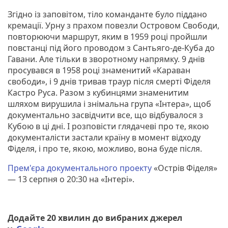
Згідно із заповітом, тіло команданте було піддано
кремації. Урну з прахом повезли Островом Свободи,
повторюючи маршрут, яким в 1959 році пройшли
повстанці під його проводом з Сантьяго-де-Куба до
Гавани. Але тільки в зворотному напрямку. 9 днів
просувався в 1958 році знаменитий «Караван
свободи», і 9 днів тривав траур після смерті Фіделя
Кастро Руса. Разом з кубинцями знаменитим
шляхом вирушила і знімальна група «Інтера», щоб
документально засвідчити все, що відбувалося з
Кубою в ці дні. І розповісти глядачеві про те, якою
документалісти застали країну в момент відходу
Фіделя, і про те, якою, можливо, вона буде після.
Прем'єра документального проекту
«Острів Фіделя»
— 13 серпня о 20:30 на «Інтері».
Додайте 20 хвилин до вибраних джерел