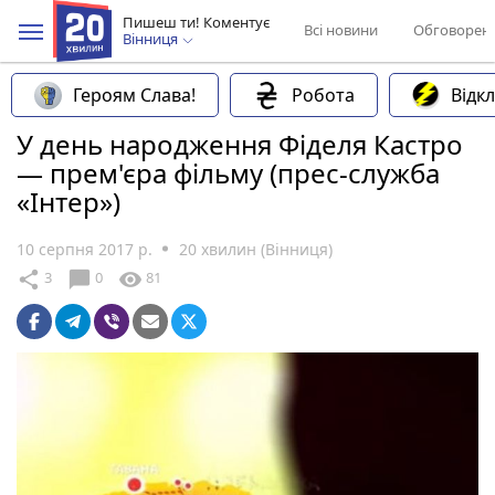
Пишеш ти! Коментує
Всі новини
Обговорен
Вінниця
Героям Слава!
Робота
Відк
У день народження Фіделя Кастро
— прем'єра фільму (прес-служба
«Інтер»)
10 серпня 2017 р.
20 хвилин (Вінниця)
chat_bubble
share
visibility
3
0
81