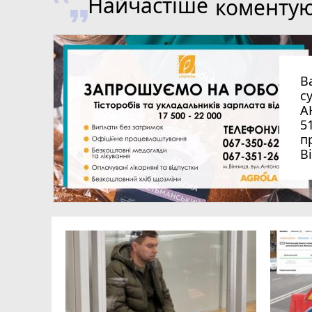
Найчастіше
коменту
В
с
А
5
п
В
на
загинув