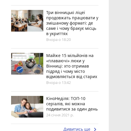
Три вінницькі ліцеї
продовжать працювати у
змішаному форматі: де
саме і чому бракує місць
в укриттях
Вчора о 18:20
Майже 15 мільйонів на
«плаваючі» люки у
Вінниці: хто отримав
підряд і чому місто
відмовляється від старих
Вчора о 13:42
КіноНеділя: ТОП-10
серіалів, які можна
подивитися за один день
24 січня 2021 р.
keyboard_arrow_right
Дивитись ще