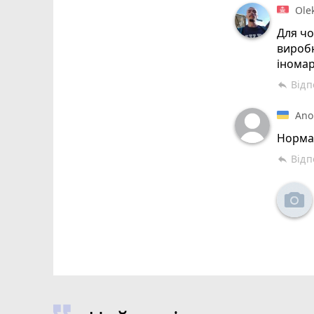
Ole
Для чо
виробн
іномар
Відп
reply
Ano
Нормал
Відп
reply