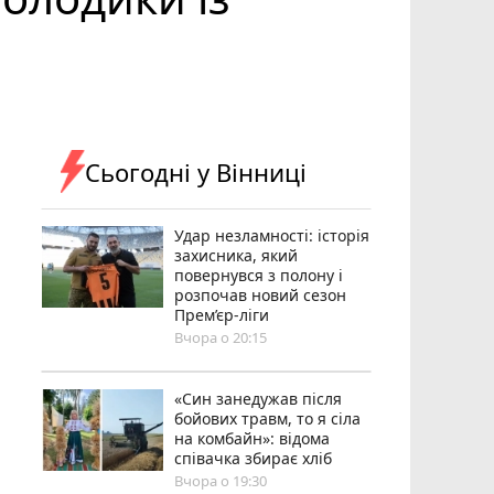
Сьогодні у Вінниці
Удар незламності: історія
захисника, який
повернувся з полону і
розпочав новий сезон
Прем’єр-ліги
Вчора о 20:15
«Син занедужав після
бойових травм, то я сіла
на комбайн»: відома
співачка збирає хліб
Вчора о 19:30