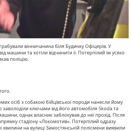
грабували вінничанина біля Будинку Офіцерів. У
від машини та хотіли відчинити її. Потерпілий їм усяко
кав поліцію.
того.
ідомих осіб з собакою бійцівської породи нанесли йому
о заволоділи ключами від його автомобіля Skoda та
ашини, однак власник заблокував до неї прохід. Після
апрямку стадіону «Локомотив». Потерпілий одразу
ні хвилини на вулиці Замостянській полісмени виявили