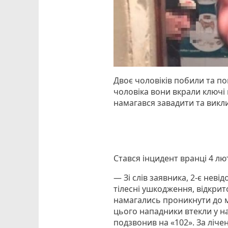
Двоє чоловіків побили та по
чоловіка вони вкрали ключі 
намагався завадити та викли
Стався інцидент вранці 4 лю
— Зі слів заявника, 2-є нев
тілесні ушкодження, відкрит
намагались проникнути до м
цього нападники втекли у н
подзвонив на «102». За ліче