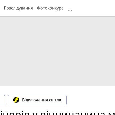
...
Розслідування
Фотоконкурс
Відключення світла
іцерів у вінничанина 