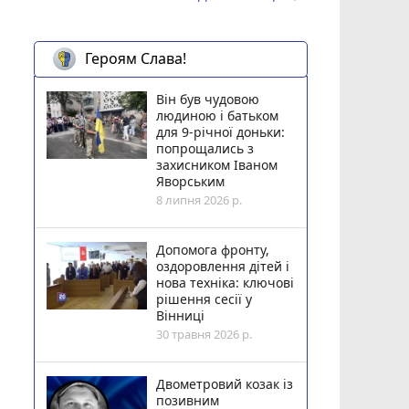
Героям Слава!
Він був чудовою
людиною і батьком
для 9-річної доньки:
попрощались з
захисником Іваном
Яворським
8 липня 2026 р.
Допомога фронту,
оздоровлення дітей і
нова техніка: ключові
рішення сесії у
Вінниці
30 травня 2026 р.
Двометровий козак із
позивним