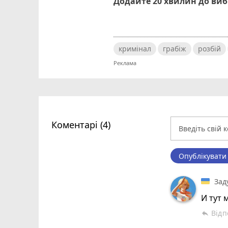
Додайте 20 хвилин до ви
кримінал
грабіж
розбій
Коментарі (4)
Опублікувати
Зад
И тут 
Відп
reply