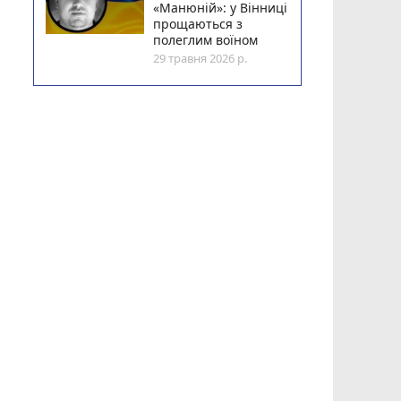
«Манюній»: у Вінниці
прощаються з
полеглим воїном
29 травня 2026 р.