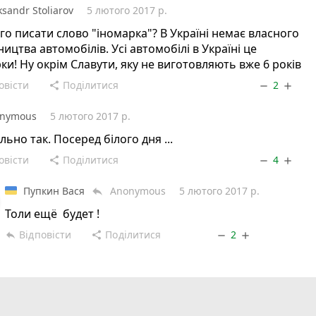
ksandr Stoliarov
5 лютого 2017 р.
го писати слово "іномарка"? В Україні немає власного
ицтва автомобілів. Усі автомобілі в Україні це
ки! Ну окрім Славути, яку не виготовляють вже 6 років
овісти
Поділитися
2
share
remove
add
nymous
5 лютого 2017 р.
ьно так. Посеред білого дня ...
овісти
Поділитися
4
share
remove
add
Пупкин Вася
Anonymous
5 лютого 2017 р.
reply
Толи ещё будет !
Відповісти
Поділитися
2
reply
share
remove
add