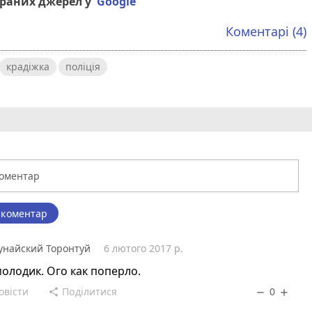
браних джерел у
Google
Коментарі (4)
крадіжка
поліція
 коментар
унайский Торонтуй
6 лютого 2017 р.
молодик. Ого как поперло.
овісти
Поділитися
0
share
remove
add