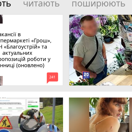
ють
читають
поширюють
акансії в
упермаркеті «Грош»,
Н «Благоустрій» та
1 актуальних
ропозицій роботи у
інниці (оновлено)
mode_comment
241