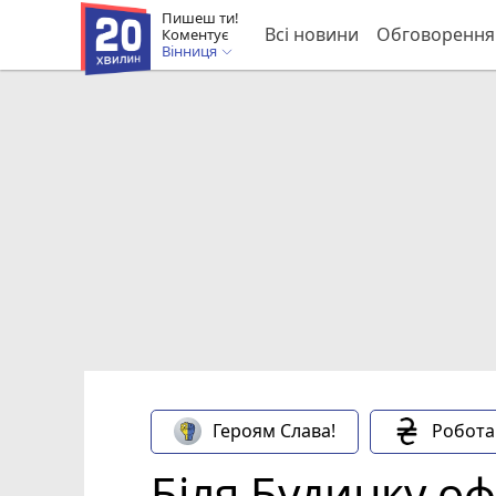
Пишеш ти!
Всі новини
Обговорення
Коментує
Вінниця
Героям Слава!
Робота
Біля Будинку оф