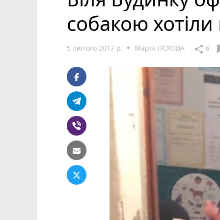
собакою хотіли
5 лютого 2017 р.
Марія ЛЄХОВА
cha
share
6