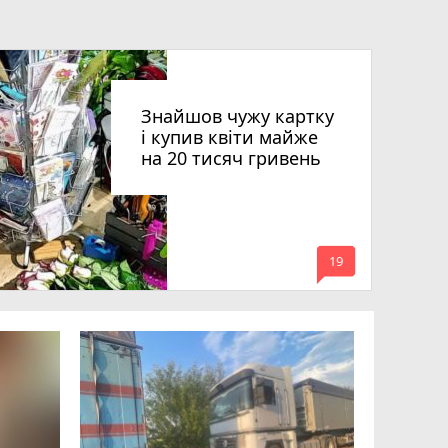
Знайшов чужу картку
і купив квіти майже
на 20 тисяч гривень
mode_comment
19
Квартири
десятки 
підозру е
photo_camera
play_circle_filled