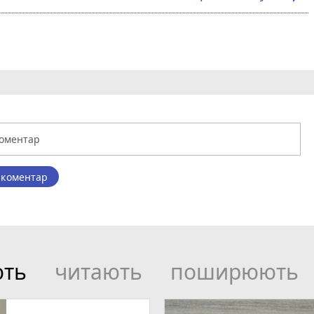
 коментар
ють
читають
поширюють