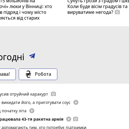
15 мільйонів на
Сунуть грози з градом і ш
чі» люки у Вінниці: хто
Коли буде вісім градусів та
 підряд і чому місто
вируватиме негода?
photo_camera
яється від старих
огодні
ава!
Робота
photo_camera
вкусив отруйний каракурт
play_circle_filled
 викидати його, а приготувати соус
play_circle_filled
 початку літа
play_circle_filled
photo_camera
працювала 43-тя ракетна армія
у допомагають тим, хто потребує підтримки