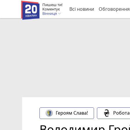
Пишеш ти!
Всі новини
Обговорення
Коментує
Вінниця
Героям Слава!
Робота
Володимир Грой