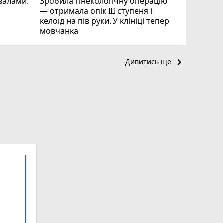
квалами.
Зробила гінекологічну операцію
— отримала опік ІІІ ступеня і
келоїд на пів руки. У клініці тепер
мовчанка
keyboard_arrow_right
Дивитись ще