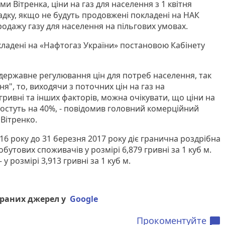
и Вітренка, ціни на газ для населення з 1 квітня
адку, якщо не будуть продовжені покладені на НАК
родажу газу для населення на пільгових умовах.
кладені на «Нафтогаз України» постановою Кабінету
державне регулювання цін для потреб населення, так
ня", то, виходячи з поточних цін на газ на
гривні та інших факторів, можна очікувати, що ціни на
ростуть на 40%, - повідомив головний комерційний
Вітренко.
16 року до 31 березня 2017 року діє гранична роздрібна
бутових споживачів у розмірі 6,879 гривні за 1 куб м.
у розмірі 3,913 гривні за 1 куб м.
браних джерел у
Google
Прокоментуйте
chat_bubble