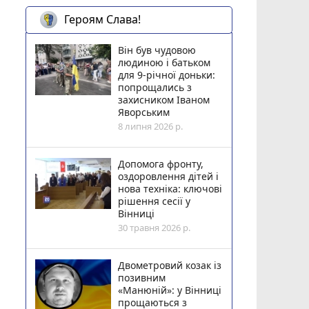
Героям Слава!
Він був чудовою
людиною і батьком
для 9-річної доньки:
попрощались з
захисником Іваном
Яворським
8 липня 2026 р.
Допомога фронту,
оздоровлення дітей і
нова техніка: ключові
рішення сесії у
Вінниці
30 травня 2026 р.
Двометровий козак із
позивним
«Манюній»: у Вінниці
прощаються з