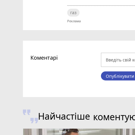
газ
Коментарі
Опублікувати
Найчастіше
коменту