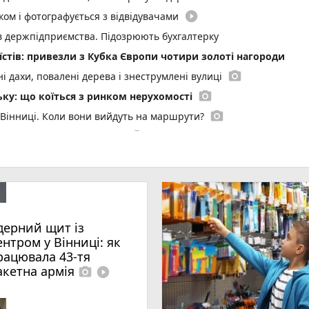
play_circle_filled
ом і фотографується з відвідувачами
ів держпідприємства. Підозрюють бухгалтерку
стів: привезли з Кубка Європи чотири золоті нагороди
photo_camera
і дахи, повалені дерева і знеструмлені вулиці
photo_camera
ку: що коїться з ринком нерухомості
photo_camera
 Вінниці. Коли вони вийдуть на маршрути?
photo_camera
буде погода на Вінниччині
серед 25 найкращих педагогів дошкілля
го під час сварки
о водія взяли під варту
photo_camera
дерний щит із
омаді на Вінниччині ввели карантин
ентром у Вінниці: як
рацювала 43-тя
хуваннями за комуналку? Ми запитали вінничан
акетна армія
photo_camera
play_circle_filled
оїзд, що прямує до Козятина
photo_camera
ні викрили чотири корупційні схеми