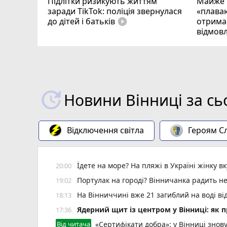
Підлітки ризикують життям
Майже 
заради TikTok: поліція звернулася
«плаваю
до дітей і батьків
отримав
play_circle_filled
відмовл
Новини Вінниці за сь
Відключення світла
Героям Сл
Їдете на море? На пляжі в Україні жінку 
20:00
Портулак на городі? Вінничанка радить не
19:02
На Вінниччині вже 21 загиблий на воді від
18:13
Ядерний щит із центром у Вінниці: як 
17:36
Від читача
«Сертифікати добра»: у Вінниці знов