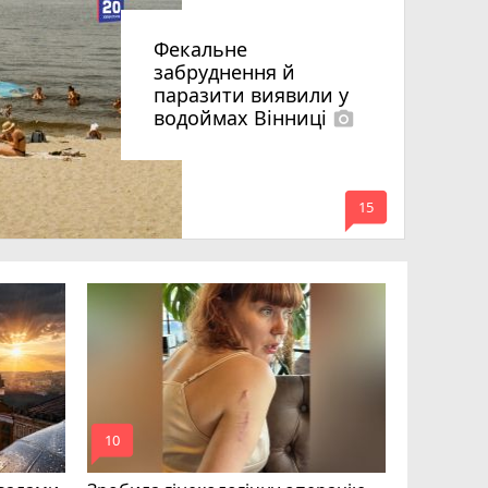
Фекальне
забруднення й
паразити виявили у
водоймах Вінниці
photo_camera
mode_comment
15
Підлітки
заради Ti
до дітей 
mode_comment
mode_comment
10
14