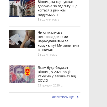
Вінницька «однушка»
дорожча за одеську: що
коїться з ринком
нерухомості
3 години тому
Чи стикались з
несправедливими
нарахуваннями за
комуналку? Ми запитали
вінничан
5 годин тому
Яким буде бюджет
Вінниці у 2021 році?
Рахуємо у вакцинах від
COVID
23 грудня 2020 р.
keyboard_arrow_right
Дивитись ще