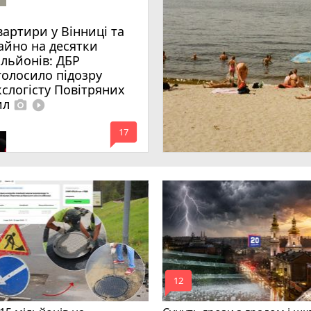
вартири у Вінниці та
айно на десятки
ільйонів: ДБР
голосило підозру
кслогісту Повітряних
ил
photo_camera
play_circle_filled
mode_comment
17
mode_comment
12