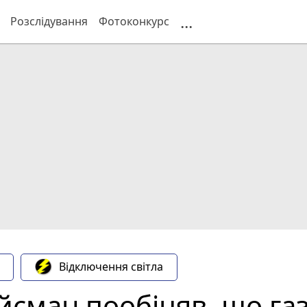
...
Розслідування
Фотоконкурс
Відключення світла
сман пообіцяв, що газ