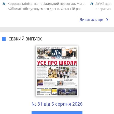
Хороша клініка, відповідальний персонал. Ми в
ДУЖЕ задов
Айболиті обслуговуємося давно. Останній раз
оперативно
потрапили сюди по швидкій наприкінці...
радістю зв
keyboard_arrow_right
Дивитись ще
СВІЖИЙ ВИПУСК
№ 31 від 5 серпня 2026