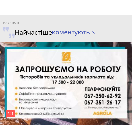
коментують
Найчастіше
241