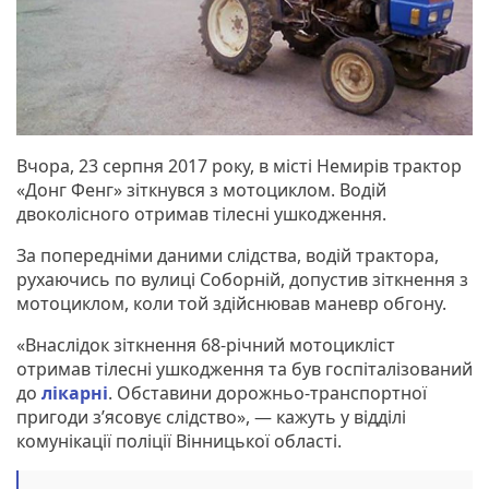
Вчора, 23 серпня 2017 року, в місті Немирів трактор
«Донг Фенг» зіткнувся з мотоциклом. Водій
двоколісного отримав тілесні ушкодження.
За попередніми даними слідства, водій трактора,
рухаючись по вулиці Соборній, допустив зіткнення з
мотоциклом, коли той здійснював маневр обгону.
«Внаслідок зіткнення 68-річний мотоцикліст
отримав тілесні ушкодження та був госпіталізований
до
лікарні
. Обставини дорожньо-транспортної
пригоди з’ясовує слідство», — кажуть у відділі
комунікації поліції Вінницької області.