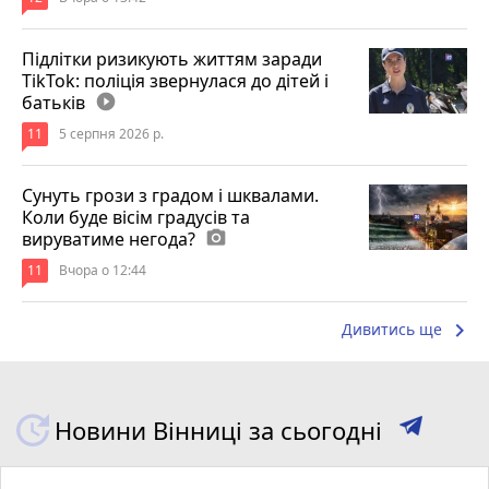
Підлітки ризикують життям заради
TikTok: поліція звернулася до дітей і
батьків
play_circle_filled
11
5 серпня 2026 р.
Сунуть грози з градом і шквалами.
Коли буде вісім градусів та
вируватиме негода?
photo_camera
11
Вчора о 12:44
keyboard_arrow_right
Дивитись ще
Новини Вінниці за сьогодні