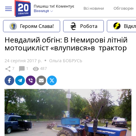
Пишеш ти! Коментує
Всі новини
Обговорен
Вінниця
Героям Слава!
Робота
Відк
Невдалий обгін: В Немирові літній
мотоцикліст «влупився»в трактор
24 серпня 2017 р.
Ольга БОБРУСЬ
chat_bubble
share
visibility
7
1
487