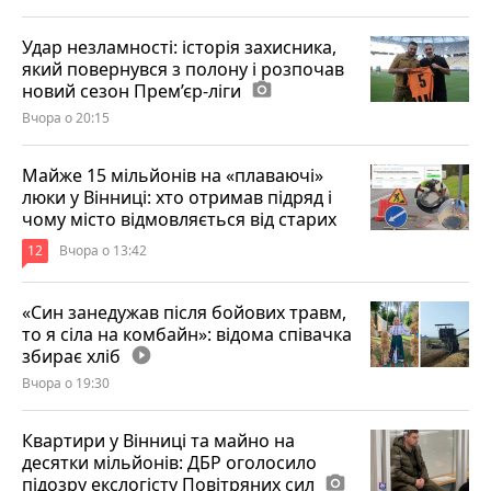
Удар незламності: історія захисника,
який повернувся з полону і розпочав
новий сезон Прем’єр-ліги
photo_camera
Вчора о 20:15
Майже 15 мільйонів на «плаваючі»
люки у Вінниці: хто отримав підряд і
чому місто відмовляється від старих
12
Вчора о 13:42
«Син занедужав після бойових травм,
то я сіла на комбайн»: відома співачка
збирає хліб
play_circle_filled
Вчора о 19:30
Квартири у Вінниці та майно на
десятки мільйонів: ДБР оголосило
підозру екслогісту Повітряних сил
photo_camera