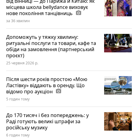
Від Вінниці — до Парижа й Китаю: як
місцева школа bellydance виховує
нове покоління танцівниць
photo_camera
за 36 хвилин
Допоможуть у тяжку хвилину:
ритуальні послуги та товари, кафе та
обіди на замовлення (партнерський
проєкт)
25 червня 2026 р.
Після шести років простою «Мою
Ластівку» віддають в оренду. Що
відомо про аукціон
photo_camera
5 годин тому
До 170 тисяч і без попереджень: у
Раді готують великі штрафи за
російську музику
6 годин тому