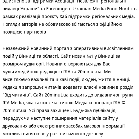
Здійснено за підтримки Асоціації “Незалежні регіональні
видавці України” та Foreningen Ukrainian Media Fund Nordic в
рамках реалізації проєкту Хаб підтримки регіональних медіа.
Погляди авторів не обов'язково збігаються з офіційною
позицією партнерів
Незалежний новинний портал з оперативним висвітленням
подій у Вінниці та області. Сайт новин №1 у Вінниці за
розміром аудиторії. Новини створюються для Вас
мультимедійною редакцією RIA та 20minut.ua. Ми
висвітлюємо важливі та цікаві події, людей, життя Вінниці.
Редакція запрошує читачів додавати власні новини в розділ
"Від читачів". Сайт 20minut.ua входить до видавничої групи
RIA Media, яка також є частиною Медіа корпорації RIA ©
20minut.ua. Усі права захищені. Будь-яка публiкацiя,
передрук чи наступне поширення матеріалів сайту у
друкованих або електронних засобах масової інформації
можлива винятково у разі письмового дозволу