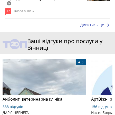
play_circle_filled
17
Вчора о 10:37
keyboard_arrow_right
Дивитись ще
Ваші відгуки про послуги у
Вінниці
4.5
Айболит, ветеринарна клініка
АртВіжн, р
388 відгуків
156 відгуків
ДАР'Я ЧЕРНЕГА
Настя Бодна