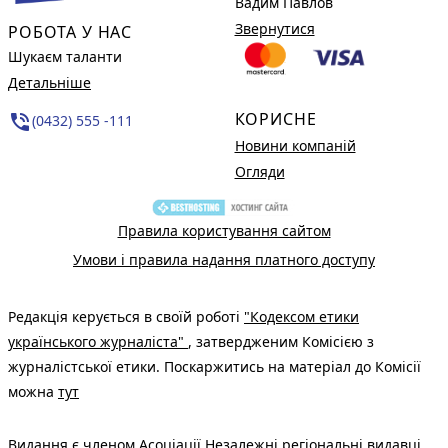
Вадим Павлов
Звернутися
РОБОТА У НАС
Шукаєм таланти
Детальніше
КОРИСНЕ
phone_in_talk
(0432) 555 -111
Новини компаній
Огляди
Правила користування сайтом
Умови і правила надання платного доступу
Редакція керується в своїй роботі
"Кодексом етики
українського журналіста"
, затвердженим Комісією з
журналістської етики. Поскаржитись на матеріал до Комісії
можна
тут
Видання є членом
Асоціації Незалежні регіональні видавці