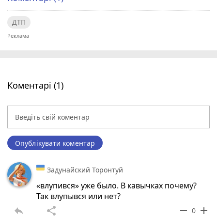
ДТП
Коментарі (1)
Опублікувати коментар
Задунайский Торонтуй
«влупився» уже было. В кавычках почему?
Так влупывся или нет?
reply
share
remove
add
0