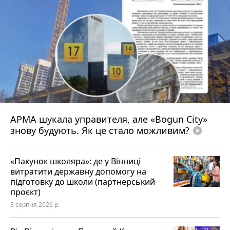
АРМА шукала управителя, але «Bogun City»
знову будують. Як це стало можливим?
play_circle_filled
«Пакунок школяра»: де у Вінниці
витратити державну допомогу на
підготовку до школи (партнерський
проєкт)
3 серпня 2026 р.