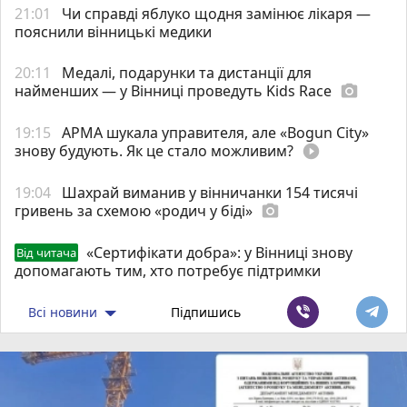
21:01
Чи справді яблуко щодня замінює лікаря —
пояснили вінницькі медики
20:11
Медалі, подарунки та дистанції для
найменших — у Вінниці проведуть Kids Race
photo_camera
19:15
АРМА шукала управителя, але «Bogun City»
знову будують. Як це стало можливим?
play_circle_filled
19:04
Шахрай виманив у вінничанки 154 тисячі
гривень за схемою «родич у біді»
photo_camera
«Сертифікати добра»: у Вінниці знову
Від читача
допомагають тим, хто потребує підтримки
Всі новини
Підпишись