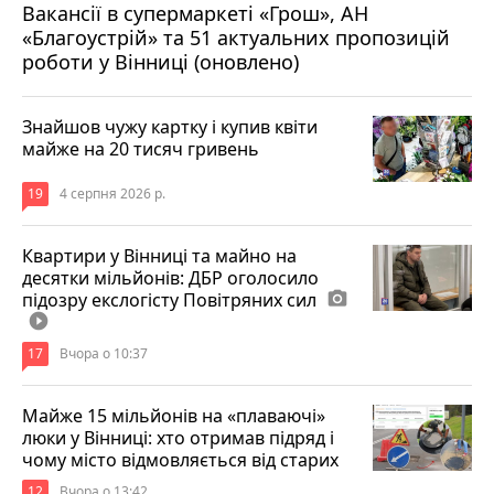
Вакансії в супермаркеті «Грош», АН
4 серпня 2026 р.
«Благоустрій» та 51 актуальних пропозицій
роботи у Вінниці (оновлено)
Знайшов чужу картку і купив квіти
майже на 20 тисяч гривень
19
4 серпня 2026 р.
Квартири у Вінниці та майно на
десятки мільйонів: ДБР оголосило
підозру екслогісту Повітряних сил
photo_camera
play_circle_filled
17
Вчора о 10:37
Майже 15 мільйонів на «плаваючі»
люки у Вінниці: хто отримав підряд і
чому місто відмовляється від старих
12
Вчора о 13:42