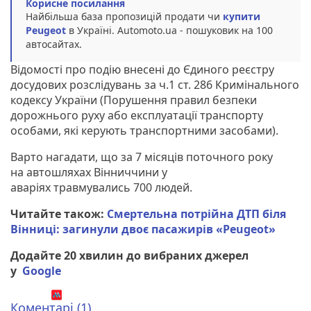
Корисне посилання
Найбільша база пропозицій продати чи
купити
Peugeot
в Україні. Аutomoto.ua - пошуковик на 100
автосайтах.
Відомості про подію внесені до Єдиного реєстру
досудових розслідувань за ч.1 ст. 286 Кримінального
кодексу України (Порушення правил безпеки
дорожнього руху або експлуатації транспорту
особами, які керують транспортними засобами).
Варто нагадати, що за 7 місяців поточного року
на автошляхах Вінниччини у
аваріях травмувались 700 людей.
Читайте також:
Смертельна потрійна ДТП біля
Вінниці: загинули двоє пасажирів «Peugeot»
Додайте 20 хвилин до вибраних джерел
у
Google
Коментарі (1)